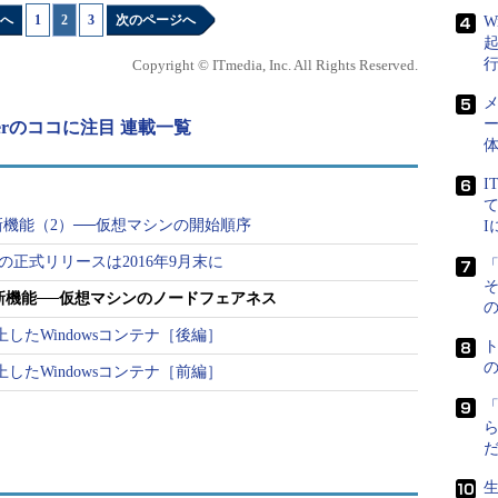
へ
1
|
2
|
3
次のページへ
W
Copyright © ITmedia, Inc. All Rights Reserved.
メ
ー
erverのココに注目 連載一覧
I
て
の新機能（2）──仮想マシンの開始順序
 2016の正式リリースは2016年9月末に
「
タの新機能──仮想マシンのノードフェアネス
の
のフェイルオーバークラスタリング機能でサポートされた「クラスタ対応更
想化基盤の更新が可能だが、仮想マシンの負荷バランスは考慮さ
上したWindowsコンテナ［後編］
上したWindowsコンテナ［前編］
想マシンの負荷バランスは考慮されず、更新が完了
動的に配置されることはないため、管理者がバラン
があります。また、仮想化基盤の規模を拡張するた
いノードに手動で仮想マシンを再配置する必要があ