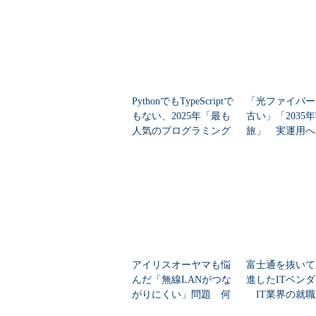
りました。
これまで、仮想マシンをノードの負荷
Center Virtual Machine Manager」
Managerの「
動的最適化
」機能を利
用するCPU、メモリ、ディスクI/O
PythonでもTypeScriptで
「光ファイバー
するように、ライブマイグレーショ
もない、2025年「最も
古い」「2035
人気のプログラミング
旅」 実運用へ
2
）。
言語」
データセンター
アイリスオーヤマも悩
富士通を抜いて
んだ「無線LANがつな
進したITベン
がりにくい」問題 何
IT業界の就職
を変えて解決した？
業トップ20