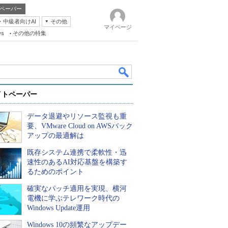
ペーパー
・中級者向けAI
その他
マイページ
ws
その他の特集
イトペーパー
データ退避やリソース監視も重
要、VMware Cloud on AWSバック
アップの最適解は
既存システム連携で柔軟性・迅
k
速性のあるAI対応基盤を構築す
るためのポイント
確実なパッチ適用を実現、横河
電機に学ぶテレワーク時代の
Windows Update運用
Windows 10の頻繁なアップデー