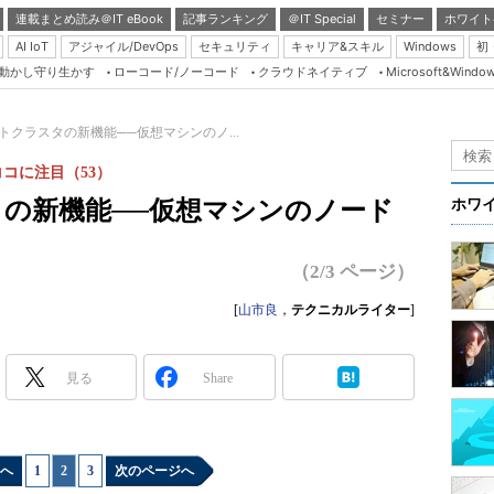
連載まとめ読み＠IT eBook
記事ランキング
＠IT Special
セミナー
ホワイト
AI IoT
アジャイル/DevOps
セキュリティ
キャリア&スキル
Windows
初
り動かし守り生かす
ローコード/ノーコード
クラウドネイティブ
Microsoft&Windo
Server & Storage
HTML5 + UX
ホストクラスタの新機能──仮想マシンのノ...
Smart & Social
rのココに注目（53）
Coding Edge
スタの新機能──仮想マシンのノード
ホワ
Java Agile
Database Expert
（2/3 ページ）
Linux ＆ OSS
[
山市良
，
テクニカルライター
]
Master of IP Networ
Security & Trust
見る
Share
Test & Tools
Insider.NET
へ
1
|
2
|
3
次のページへ
ブログ