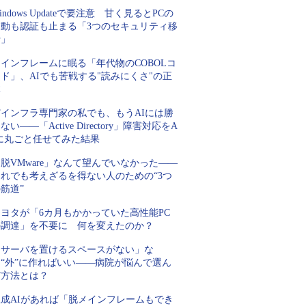
indows Updateで要注意 甘く見るとPCの
起動も認証も止まる「3つのセキュリティ移
行」
インフレームに眠る「年代物のCOBOLコ
ド」、AIでも苦戦する"読みにくさ"の正
体
Tインフラ専門家の私でも、もうAIには勝
ない――「Active Directory」障害対応をA
Iに丸ごと任せてみた結果
脱VMware」なんて望んでいなかった――
それでも考えざるを得ない人のための“3つ
筋道”
トヨタが「6カ月もかかっていた高性能PC
の調達」を不要に 何を変えたのか？
「サーバを置けるスペースがない」な
ら“外”に作ればいい――病院が悩んで選ん
だ方法とは？
生成AIがあれば「脱メインフレームもでき