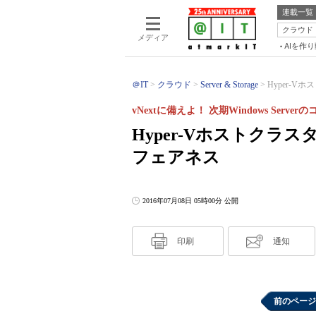
連載一覧
クラウド
メディア
AIを作
＠IT
クラウド
Server & Storage
Hyper-V
vNextに備えよ！ 次期Windows Serve
Hyper-Vホストクラ
フェアネス
2016年07月08日 05時00分 公開
印刷
通知
前のページ