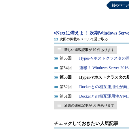
前のページ
vNextに備えよ！ 次期Windows S
次回の掲載をメールで受け取る
新しい連載記事が 10 件あります
55
Hyper-Vホストクラスタ
54
速報！ Windows Server
53
Hyper-Vホストクラス
画面1
Windows Server 2012以降
新」。仮想マシンの可用性を維持しながら仮
52
Dockerとの相互運用性が向
れない
51
Dockerとの相互運用性が向
しかし、クラスタ対応更新では仮
過去の連載記事が 50 件あります
しても、仮想マシンが元の場所に自
スを考慮した配置を手動で行う必要
チェックしておきたい人気記事
めにノードを追加した場合も、新し