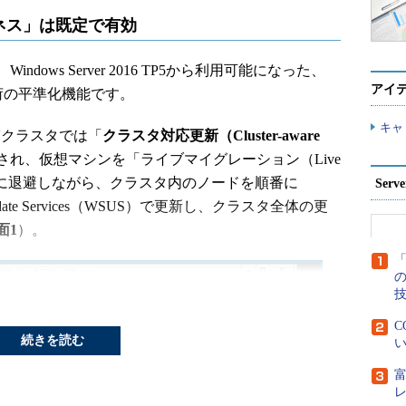
ネス」は既定で有効
ws Server 2016 TP5から利用可能になった、
アイ
負荷の平準化機能です。
キャ
er-Vクラスタでは「
クラスタ対応更新（Cluster-aware
れ、仮想マシンを「ライブマイグレーション（Live
ノードに退避しながら、クラスタ内のノードを順番に
Ser
ver Update Services（WSUS）で更新し、クラスタ全体の更
面1
）。
「
C
続きを読む
い