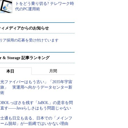
トをどう乗り切る? テレワーク時
代のPC運用術
ティメディアからのお知らせ
リア採用の応募を受け付けています
ver & Storage 記事ランキング
月間
本日
光ファイバーはもう古い」「2035年宇宙
の旅」 実運用へ向かうデータセンター新
技術
OBOLっぽさを残す「JaBOL」の是非を問
直す――Javaらしさはもう問題じゃない
富士通も日立も去る、日本での「メインフ
レーム脱却」が一筋縄ではいかない理由