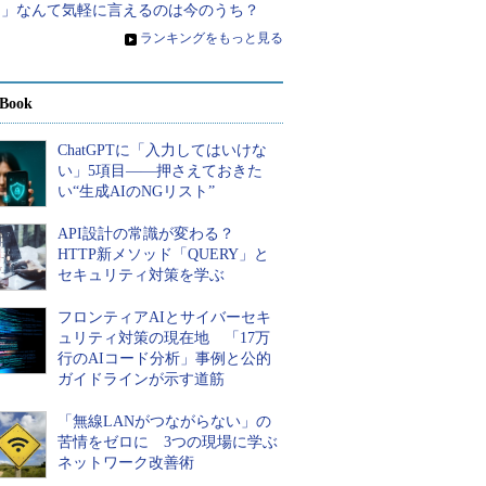
る」なんて気軽に言えるのは今のうち？
»
ランキングをもっと見る
Book
ChatGPTに「入力してはいけな
い」5項目――押さえておきた
い“生成AIのNGリスト”
API設計の常識が変わる？
HTTP新メソッド「QUERY」と
セキュリティ対策を学ぶ
フロンティアAIとサイバーセキ
ュリティ対策の現在地 「17万
行のAIコード分析」事例と公的
ガイドラインが示す道筋
「無線LANがつながらない」の
苦情をゼロに 3つの現場に学ぶ
ネットワーク改善術