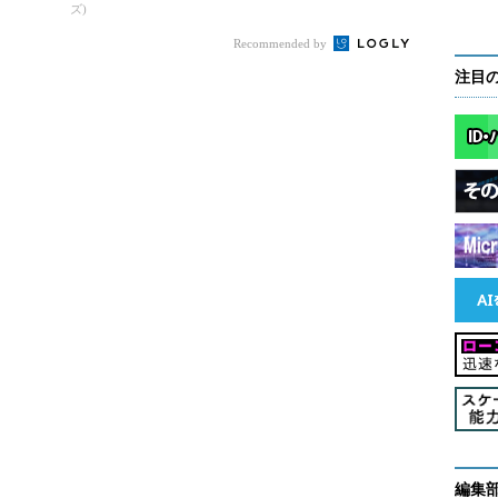
ズ)
Recommended by
注目
ine Managerの「動的最適化」機能を利用した負荷の平準化
で追加された仮想マシンのノードフェアネスは、System Center
の動的最適化機能の一部を、Hyper-Vホストクラスタの標準機能と
しょう。
仮想マシンに割り当てられた現在のメモリ量と5分
（Low、既定）」「中（Medium）」「高
ずれかに従って仮想マシンをライブマイグレーション
します。
編集