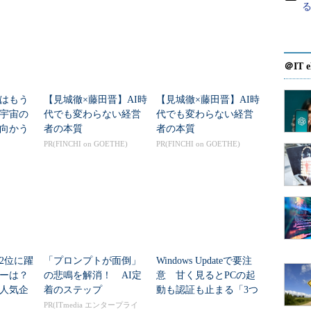
に応じて自動的に再配置する機能は、「System
が提供してきました。System Center Virtual Machine
＠IT e
用すると、ノードの負荷を監視して、仮想マシンが使
、ネットワークI/Oのリソース量に応じて負荷を平準化
はもう
【見城徹×藤田晋】AI時
【見城徹×藤田晋】AI時
ンで仮想マシンを再配置することができます（
画面
年宇宙の
代でも変わらない経営
代でも変わらない経営
向かう
者の本質
者の本質
新技術
PR(FINCHI on GOETHE)
PR(FINCHI on GOETHE)
2位に躍
「プロンプトが面倒」
Windows Updateで要注
ダーは？
の悲鳴を解消！ AI定
意 甘く見るとPCの起
人気企
着のステップ
動も認証も止まる「3つ
のセキュリティ移行」
PR(ITmedia エンタープライ