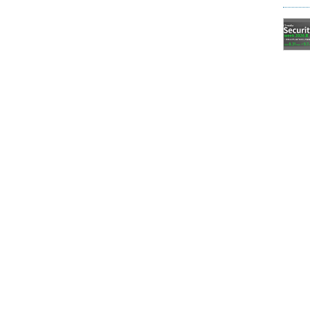
に新しいノードが追加されたり、停止していたノードが
ライブマイグレーションで再配置して、新しいノー
ており、クラスタのプロパティの「
Balancer
」タブで
lancing of Virtual Machines（既定でオン）」が、仮想
です。「Load balance to a node when it
化します。「Always load balance（既定）」
に負荷を平準化します（
画面3
）。