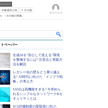
ペーパー
・中級者向けAI
その他
マイページ
ws
その他の特集
イトペーパー
生成AIを“安心して使える”環境
を整備するには? 注意点と実践方
法を解説
レガシー化の壁をどう乗り越え
k
る? AI時代に向けた「インフラ戦
略」の考え方
SASEは高機能すぎる? 今求めら
れるシンプルなネットワーク&セ
キュリティとは
SCS評価制度の星取得に向け、