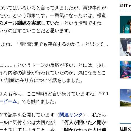
＠IT e
ついてはいろいろと言ってきましたが、再び事件が
たか」という印象です。一番気になったのは、報道
回のメール訓練を実施していた
」という情報ですね。
いうのはすごいことだと思います。
よね。「専門部隊でも存在するのか？」と思ってし
に……」というトーンの反応が多いことには、少し
うな内容の訓練が行われていたのか、気になるとこ
しい訓練の在り方について話をしました。
んも私も、ここ5年ほど言い続けていますね。2011
ービーム
」でも触れました。
ログで記事を公開しています（
関連リンク
）。私たち
ールに気付くのは大切だが、「
何人が開いた／開か
注目
ーカスしてしまうこと
」や、「
開かなかった人は偉