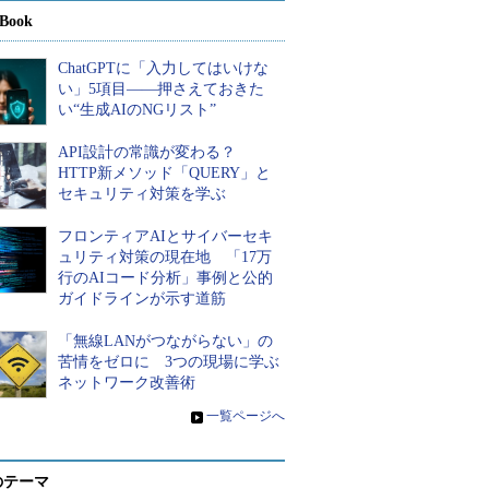
Book
ChatGPTに「入力してはいけな
い」5項目――押さえておきた
い“生成AIのNGリスト”
API設計の常識が変わる？
HTTP新メソッド「QUERY」と
セキュリティ対策を学ぶ
フロンティアAIとサイバーセキ
ュリティ対策の現在地 「17万
行のAIコード分析」事例と公的
ガイドラインが示す道筋
「無線LANがつながらない」の
苦情をゼロに 3つの現場に学ぶ
ネットワーク改善術
»
一覧ページへ
のテーマ