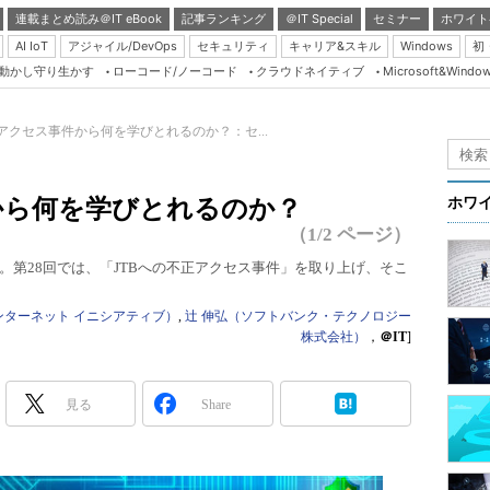
連載まとめ読み＠IT eBook
記事ランキング
＠IT Special
セミナー
ホワイト
AI IoT
アジャイル/DevOps
セキュリティ
キャリア&スキル
Windows
初
り動かし守り生かす
ローコード/ノーコード
クラウドネイティブ
Microsoft&Windo
Server & Storage
HTML5 + UX
正アクセス事件から何を学びとれるのか？：セ...
Smart & Social
Coding Edge
から何を学びとれるのか？
ホワ
Java Agile
（1/2 ページ）
Database Expert
。第28回では、「JTBへの不正アクセス事件」を取り上げ、そこ
Linux ＆ OSS
ンターネット イニシアティブ）
,
辻 伸弘（ソフトバンク・テクノロジー
Master of IP Networ
株式会社）
，
＠IT
]
Security & Trust
Test & Tools
見る
Share
Insider.NET
ブログ