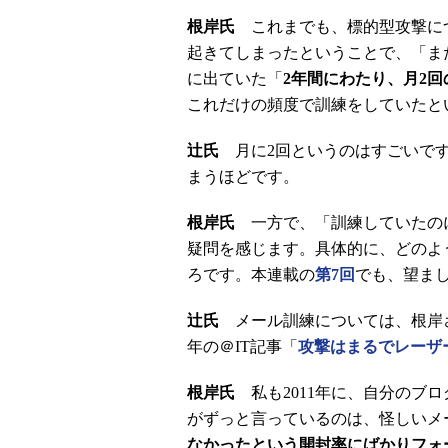
根岸氏
これまでも、標的型攻撃に
起きてしまったということで、「ま
に出ていた「
2年間にわたり、月2
これだけの頻度で訓練をしていたと
辻氏
月に2回というのはすごいです
まうほどです。
根岸氏
一方で、「訓練していたの
疑問を感じます。具体的に、どのよ
ろです。本連載の
第7回
でも、望ま
辻氏
メール訓練については、根岸さ
年の＠IT記事「
攻撃はまるでレーザ
根岸氏
私も2011年に、自分のブ
がずっと言っているのは、怪しいメ
なかったという開封率にばかりフォ