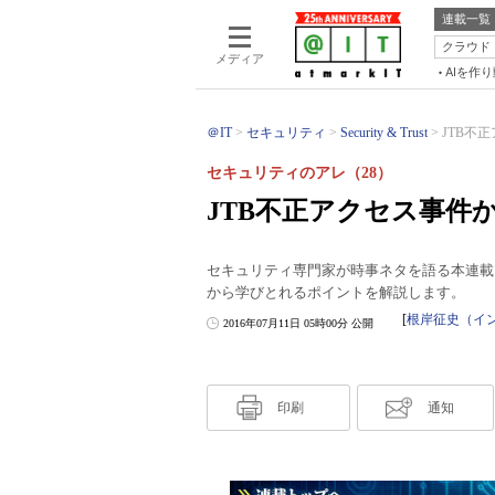
連載一覧
クラウド
メディア
AIを作
＠IT
セキュリティ
Security & Trust
JTB不
セキュリティのアレ（28）
JTB不正アクセス事件
セキュリティ専門家が時事ネタを語る本連載
から学びとれるポイントを解説します。
[
根岸征史（イ
2016年07月11日 05時00分 公開
印刷
通知