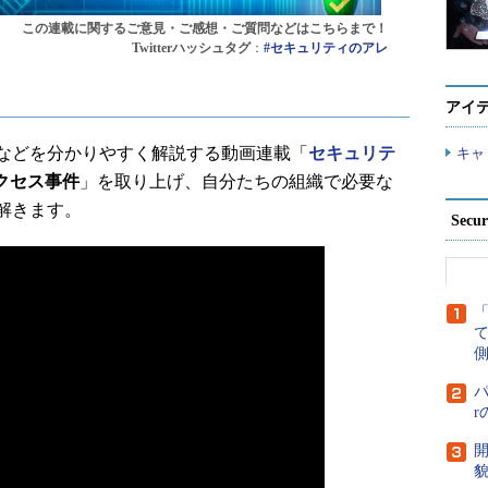
この連載に関するご意見・ご感想・ご質問などはこちらまで！
Twitterハッシュタグ
：
#セキュリティのアレ
アイ
などを分かりやすく解説する動画連載「
セキュリテ
キャ
アクセス事件
」を取り上げ、自分たちの組織で必要な
解きます。
Secu
側
パ
開
貌