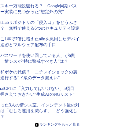
スキー万能説破れる？ Google同期パス
キー実装に見つかった“想定外の穴”
itHubリポジトリの「侵入口」をどうふさ
ぐ？ 無料で使える6つのセキュリティ設定
こ1年で7倍に増えたn8nを悪用したデバイ
ス追跡とマルウェア配布の手口
「パスワードを使い回している人」が6割
超 情シスが“特に警戒すべき人”は？
平和ボケの代償？ ニチレイショックの裏
進行する“ド級のデータ漏えい”
hatGPTに「入力してはいけない」5項目―
押さえておきたい“生成AIのNGリスト”
たった3人の情シス室、インシデント後の対
策は「むしろ運用を減らす」 どう強化し
た？
»
ランキングをもっと見る