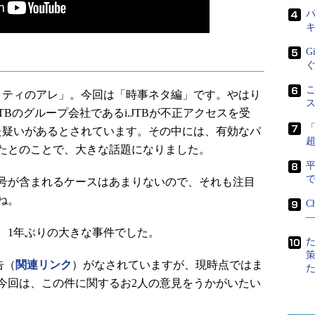
パ
G
こ
ティのアレ」。今回は「時事ネタ編」です。やはり
TBのグループ会社であるi.JTBが不正アクセスを受
した疑いがあるとされています。その中には、有効なパ
たとのことで、大きな話題になりました。
で
号が含まれるケースはあまりないので、それも注目
ね。
C
―
、1年ぶりの大きな事件でした。
告（
関連リンク
）がなされていますが、現時点ではま
今回は、この件に関するお2人の意見をうかがいたい