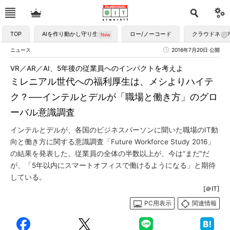
TOP
AIを作り動かし守り生かす
ロー/ノーコード
クラウドネイ
ニュース
2016年7月20日 公開
VR／AR／AI、5年後の従業員へのインパクトを考えよ
ミレニアル世代への福利厚生は、メシよりハイテ
ク？──インテルとデルが「職場と働き方」のグロ
ーバル意識調査
インテルとデルが、各国のビジネスパーソンに聞いた職場のIT動
向と働き方に関する意識調査「Future Workforce Study 2016」
の結果を発表した。従業員の全体の半数以上が、今は“まだ”だ
が、「5年以内にスマートオフィスで働けるようになる」と期待
している。
[＠IT]
PC用表示
関連情報