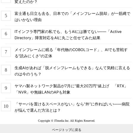
変えたのか？
富士通も日立も去る、日本での「メインフレーム脱却」が一筋縄で
はいかない理由
ITインフラ専門家の私でも、もうAIには勝てない――「Active
Directory」障害対応をAIに丸ごと任せてみた結果
メインフレームに眠る「年代物のCOBOLコード」、AIでも苦戦す
る"読みにくさ"の正体
生成AIがあれば「脱メインフレームもできる」なんて気軽に言える
のは今のうち？
ヤマハ製ネットワーク製品が7月に“最大20万円”値上げ 「RTX」
「NVR」や無線LANのAPも対象
「サーバを置けるスペースがない」なら“外”に作ればいい――病院
が悩んで選んだ方法とは？
Copyright © ITmedia Inc. All Rights Reserved.
ページトップに戻る