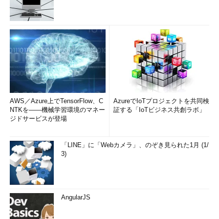
AWS／Azure上でTensorFlow、C
AzureでIoTプロジェクトを共同検
NTKを――機械学習環境のマネー
証する「IoTビジネス共創ラボ」
ジドサービスが登場
「LINE」に「Webカメラ」、のぞき見られた1月 (1/
3)
AngularJS