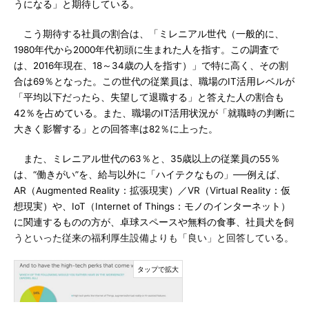
うになる」と期待している。
こう期待する社員の割合は、「ミレニアル世代（一般的に、
1980年代から2000年代初頭に生まれた人を指す。この調査で
は、2016年現在、18～34歳の人を指す）」で特に高く、その割
合は69％となった。この世代の従業員は、職場のIT活用レベルが
「平均以下だったら、失望して退職する」と答えた人の割合も
42％を占めている。また、職場のIT活用状況が「就職時の判断に
大きく影響する」との回答率は82％に上った。
また、ミレニアル世代の63％と、35歳以上の従業員の55％
は、“働きがい”を、給与以外に「ハイテクなもの」──例えば、
AR（Augmented Reality：拡張現実）／VR（Virtual Reality：仮
想現実）や、IoT（Internet of Things：モノのインターネット）
に関連するものの方が、卓球スペースや無料の食事、社員犬を飼
うといった従来の福利厚生設備よりも「良い」と回答している。