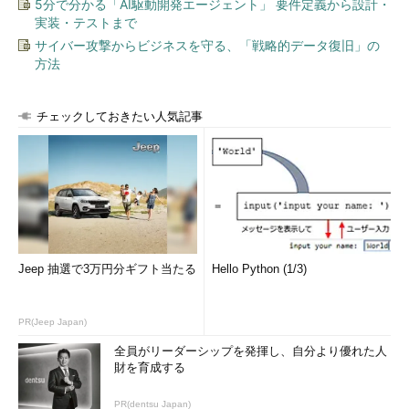
5分で分かる「AI駆動開発エージェント」 要件定義から設計・
実装・テストまで
ワークスタイル変革とリモートワーク：「必ず、オフィスへ出勤
サイバー攻撃からビジネスを守る、「戦略的データ復旧」の
する」のは効率が悪い
方法
2016年現在、従業員の52％が既に週に1日以上、オフィスとは
異なる場所で業務をする「リモートワーク」を行っている。
チェックしておきたい人気記事
このことから、技術のさらなる進歩によってこうした「新しい
働き方の形態が、より良い進化を遂げる」と期待している。そし
て、この実現に最も重要な技術には「高度なセキュリティ保護」
を挙げている。
Jeep 抽選で3万円分ギフト当たる
Hello Python (1/3)
PR(Jeep Japan)
全員がリーダーシップを発揮し、自分より優れた人
財を育成する
PR(dentsu Japan)