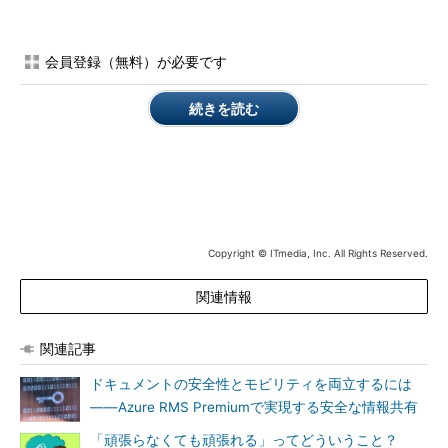
会員登録（無料）が必要です
ミレニアル世代への福利厚生は、メシより「ハイ
テク」？
続きを読む
職場でのコミュニケーションとコラボレーション：「対面会議は
時間の無駄」？
従業員の57％は、他メンバーとの会話を「対面で行う（直接会
って報告する、集まって会議をする）」のが望ましいと考えてい
る。
Copyright © ITmedia, Inc. All Rights Reserved.
しかし、ミレニアル世代の従業員に限ると、5人に3人が、優
関連情報
れたコミュニケーション／リモート技術の普及によって、近いう
ちに「対面のコミュニケーションは時代遅れになる」と考えてい
る。また、ミレニアル世代の79％が、こうした技術の進化によっ
関連記事
て「職場のコラボレーションが促進される」と考えており、その
ドキュメントの安全性とモビリティを両立するには
うち70％以上が、生産的で効率的な仕事環境を実現するには「先
――Azure RMS Premiumで実現する安全な情報共有
進的な技術／スマートオフィス化が決め手になる」と認識してい
る。
「頑張らなくても頑張れる」ってどういうこと？