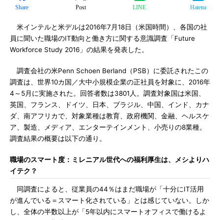
Share
Post
LINE
Hatena
米インテルと米デルは2016年7月18日（米国時間）、各国の社
員に聞いた職場のIT動向と働き方に関する意識調査「Future
Workforce Study 2016」の結果を発表した。
調査会社の米Penn Schoen Berland（PSB）に委託されたこの
調査は、世界10カ国／大中小規模企業の正社員を対象に、2016年
4～5月に実施された。回答者数は3801人。調査対象国は米国、
英国、フランス、ドイツ、日本、ブラジル、中国、インド、カナ
ダ、南アフリカで、対象業種は教育、政府機関、金融、ヘルスケ
ア、製造、メディア、エンターテインメント、小売りの8業種。
調査結果の概要は以下の通り。
職場のスマート度：ミレニアル世代への福利厚生は、メシよりハ
イテク？
同調査によると、従業員の44％はまだ職場が「十分にIT活用
が進んでいる＝スマート化されている」とは感じていない。しか
し、全体の半数以上が「5年以内にスマートオフィスで働けるよ