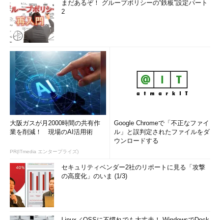
まだあるぞ！ グループポリシーの“鉄板”設定パート
2
大阪ガスが月2000時間の共有作
Google Chromeで「不正なファイ
業を削減！ 現場のAI活用術
ル」と誤判定されたファイルをダ
ウンロードする
PR(ITmedia エンタープライズ)
セキュリティベンダー2社のリポートに見る「攻撃
の高度化」のいま (1/3)
Linux／OSSに不慣れでも大丈夫！ WindowsでDock