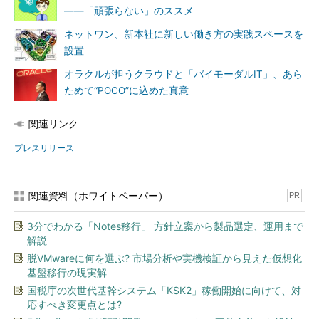
――「頑張らない」のススメ
ネットワン、新本社に新しい働き方の実践スペースを
設置
オラクルが担うクラウドと「バイモーダルIT」、あら
ためて“POCO”に込めた真意
「オフライン会議」は時代遅れに？
関連リンク
VR／AR／AIが、「働き方」に与えるインパクト：AIの進化が
プレスリリース
「自分の仕事を楽にする」、はず
従業員の66％が、「仕事でAR／VR製品を使う意欲」があり、
関連資料（ホワイトペーパー）
PR
そのうち46％が「これらの技術によって自分の仕事の生産性が
向上する」と考えている。
3分でわかる「Notes移行」 方針立案から製品選定、運用まで
解説
また、AI（Artificial Intelligence：人工知能）の進化によっ
脱VMwareに何を選ぶ? 市場分析や実機検証から見えた仮想化
て、自分の仕事が容易になると考えている人は62％に上る。その
基盤移行の現実解
うち、約半数が「AIの導入が職場の生産性向上につながる」と見
国税庁の次世代基幹システム「KSK2」稼働開始に向けて、対
ており、30％は「複雑で反復的な作業を自動化できること」に
応すべき変更点とは?
大きな期待を寄せている。