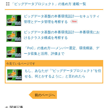
次々と生まれるようになります。データサイエンティストは、さ
「ビッグデータプロジェクト」の進め方 連載一覧
まざまなデータセットを組み合わせて分析できるようになること
で、はじめて「データから、ビジネス躍進のための知見を得る」
ビッグデータ基盤の本番環境設計──セキュリティ
ために試行錯誤していけるようになります。
管理とデータ管理を考察する
データ分析の観点で考えた「データの集約の利点」について
ビッグデータ基盤の本番環境設計──本番環境にお
は、
こちらのブログ記事
も参考にしてください。
けるクラスタ構成を考察する
（参考）
データを一箇所に集めること
「PoC」の進め方──メンバー選定、環境構築、デ
でデータ活用の民主化が進んだ話
ータ収集と活用、評価まで
「ビッグデータ基盤を成功させる」ために、最初に行うこと
もし、あなたが「“ビッグデータプロジェクト”を任
ビッグデータ基盤は、過去のシステムに比べると、大量のデー
せる。何とかするように」と言われたら
タに対する費用対効果の高いシステムです。しかし、決して安価
なシステムではありません。上層部を納得させて予算を獲得する
ちょっとしたコツがあります。「小さくても、確実な成功を収め
前のページへ
る」ことです。
最初のプロジェクトでは、
「Webアプリケーションのログ集
関連記事