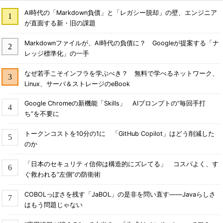
AI時代の「Markdown負債」と「レガシー脱却」の壁、エンジニア
が直面する新・旧の課題
Markdownファイルが、AI時代の負債に？ Googleが提案する「ナ
レッジ標準化」の一手
なぜ若手こそインフラを学ぶべき？ 無料で学べるネットワーク、
Linux、サーバ＆ストレージのeBook
Google Chromeの新機能「Skills」 AIプロンプトの“毎回手打
ち”を不要に
トークンコストを10分の1に 「GitHub Copilot」はどう削減した
のか
「日本のセキュリティ信仰は構造的にズレてる」 コスパよく、す
ぐ救われる“左側”の防衛術
COBOLっぽさを残す「JaBOL」の是非を問い直す――Javaらしさ
はもう問題じゃない