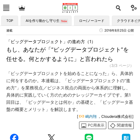
TOP
AIを作り動かし守り生かす
ロー/ノーコード
クラウドネイ
連載
2016年8月25日 公開
「ビッグデータプロジェクト」の進め方（1）
もし、あなたが「“ビッグデータプロジェクト”を
任せる。何とかするように」と言われたら
（3/3 ページ）
「ビッグデータプロジェクトを始めることになった」ら、具体的
に何をするのか。本連載は、「ビッグデータプロジェクトの“進
め方”」を業務視点／ビジネス視点の両面から体系的に理解し、
具体的に実践していく方のためのナレッジアーカイブです。第1
回目は、「ビッグデータとは何か」の基礎と、「ビッグデータ基
盤の概要とメリット」を解説します。
[
嶋内翔
，Cloudera株式会社]
PC用表示
関連情報