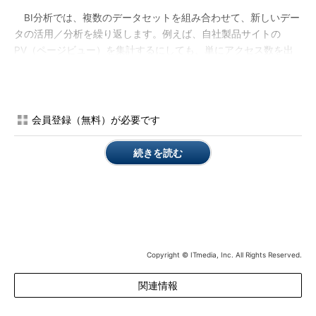
BI分析では、複数のデータセットを組み合わせて、新しいデー
タの活用／分析を繰り返します。例えば、自社製品サイトの
PV（ページビュー）を集計するにしても、単にアクセス数を出
すだけでなく、Webアクセスログとユーザーデータベースを組み
合わせれば、「年齢別のセッション解析」「時間帯別のアクセス
動向」などが行えるようになります。さらに、商品データベース
とTwitterのツイート内容や投稿時間などのデータも組み合せれ
会員登録（無料）が必要です
ば、「製品ごとの評判分析」といったことも可能かもしれませ
ん。こうしてさまざまな視点で分析されたデータがあれば、「次
続きを読む
はどうするか」の戦略を立てやすくなるのは言うまでもありませ
ん。
こうして生成／分析されたデータによって、「さらに新しいデ
ータの活用方法」も生み出されます。
Copyright © ITmedia, Inc. All Rights Reserved.
「商品の評判分析を共有ダッシュボードに載せて、チームや経
営会議で共有する」「商品の評判分析を、顧客向けWebサイトに
関連情報
リアルタイム表示する」などです。このようなサイクルが回る
と、新たなデータセットが追加されるたびに新しい活用方法が