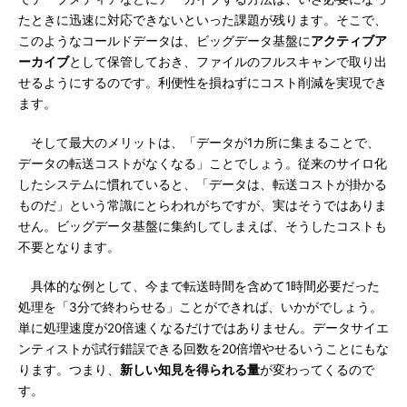
たときに迅速に対応できないといった課題が残ります。そこで、
このようなコールドデータは、ビッグデータ基盤に
アクティブア
ーカイブ
として保管しておき、ファイルのフルスキャンで取り出
せるようにするのです。利便性を損ねずにコスト削減を実現でき
ます。
そして最大のメリットは、「データが1カ所に集まることで、
データの転送コストがなくなる」ことでしょう。従来のサイロ化
したシステムに慣れていると、「データは、転送コストが掛かる
ものだ」という常識にとらわれがちですが、実はそうではありま
せん。ビッグデータ基盤に集約してしまえば、そうしたコストも
不要となります。
具体的な例として、今まで転送時間を含めて1時間必要だった
処理を「3分で終わらせる」ことができれば、いかがでしょう。
単に処理速度が20倍速くなるだけではありません。データサイエ
ンティストが試行錯誤できる回数を20倍増やせるいうことにもな
ります。つまり、
新しい知見を得られる量
が変わってくるので
す。