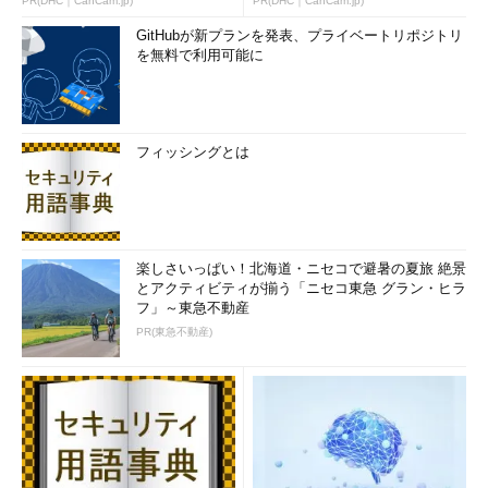
PR(DHC｜CanCam.jp)
PR(DHC｜CanCam.jp)
GitHubが新プランを発表、プライベートリポジトリ
を無料で利用可能に
図2 ビッグデータ基盤構築の道筋の例
フィッシングとは
「まずやること」をまとめます。最初に手掛けるプロジェクト
を「2、3個ほど」リストアップし、それらを全て導入するまで
を一連のゴールとする短期計画を立てます。ビッグデータ基盤の
適用範囲は「少しづつ拡大できます」から、焦らずに1つ1つ確実
楽しさいっぱい！北海道・ニセコで避暑の夏旅 絶景
に適用し、社内の味方を少しづつ増やしていきましょう。
とアクティビティが揃う「ニセコ東急 グラン・ヒラ
フ」～東急不動産
PR(東急不動産)
「今回の主な内容」に戻る
次回予告：「最初の一歩」を踏み出す方法
ここまでで、ビッグデータそのものと「ビッグデータ基盤の概
要とメリット」の基礎が理解できたかと思います。