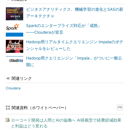
計」
に取り組むことを推奨します。Webアプリケーションのログ
ビジネスアナリティクス、機械学習の進化とSASの新
をバッチ集計して、KPI（Key Performance Indicator：業績評価
アーキテクチャ
指標）を算出するのにHadoop上で高速化する手法は、既に多数
の事例があるので、成果を見込めるからです。
Sparkのエンタープライズ対応が「成熟」
――Clouderaが宣言
ログ集計の速報性を改善すれば、より鮮度のよい情報を提供で
Hadoop用リアルタイムクエリエンジン Impalaのポテ
きるようになります。つまり、経営層や社内の他のメンバーにビ
ンシャルをレビューした
ッグデータ基盤の効果を示すのに適する項目です。この最初のプ
ロジェクトで成功を収め、次のプロジェクトの予算を獲得しまし
Hadoop用クエリエンジン「Impala」がついに一般公
ょう。
開に
最初のプロジェクトを成功させたからといって安心してはいけ
関連リンク
ません。ビッグデータ基盤は初期投資がそれなりに発生するの
Cloudera
で、最初のプロジェクトだけではまだそれなりの費用対効果しか
出ていないはずです。ですから重要なのは、第2、第3のプロジ
ェクトへつなぐことです。
関連資料（ホワイトペーパー）
PR
従来のITシステムの考え方ならば、別のプロジェクトは当然別
ローコード開発は人間とAIの協働へ AI搭載型で経費節減効果
のシステムとして構築していたかもしれません。しかし、ビッグ
と利益はどう変わる
データ基盤が既にあれば、この基盤に相乗りするだけでいいので