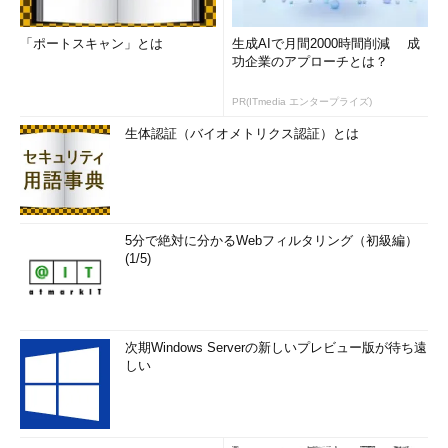
次回より、いよいよビッグデータ基盤を作るための第一歩を踏
み出していくことにします。次のステップとして、「1つの活用
「ポートスキャン」とは
生成AIで月間2000時間削減 成
方法について概念実証（PoC）を行い、ビッグデータ基盤の導入
功企業のアプローチとは？
の有効性を示す」までのノウハウをお届けする予定です。
PR(ITmedia エンタープライズ)
筆者紹介
生体認証（バイオメトリクス認証）とは
嶋内翔（しまうち しょう）
Cloudera株式会社所属。京都大学工学部卒業後、NEC
でエンタープライズOSSのSI支援業務に従事。2011年
5分で絶対に分かるWebフィルタリング（初級編）
にClouderaの最初の日本人社員として入社。サポート
(1/5)
エンジニアとして3年務めた後、セールスエンジニアとして
Hadoopを中心としたビッグデータ基盤に関する豊富な経験を
積む。監訳書に「Apache Sqoop クックブック」。
次期Windows Serverの新しいプレビュー版が待ち遠
しい