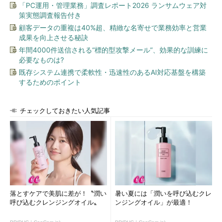
「PC運用・管理業務」調査レポート2026 ランサムウェア対
す。既にある基盤へデータを格納し、もしリソースが足りなけれ
策実態調査報告付き
ば、その分のサーバを追加するだけでいい、という考え方ができ
顧客データの重複は40%超、精緻な名寄せで業務効率と営業
ます。インフラの構築コストも掛からないため、非常に費用対効
成果を向上させる秘訣
果が高くなります。
年間4000件送信される“標的型攻撃メール”、効果的な訓練に
必要なものは?
先ほどの例の続きで言うと、
「Webアプリケーションのログを
既存システム連携で柔軟性・迅速性のあるAI対応基盤を構築
ベースとしたBIツールを用いたダッシュボードを用意する」
が第
するためのポイント
2プロジェクトの候補として推奨されます。このテーマならば、
既に存在するデータやシステムをそのまま活用するだけなので、
インフラの追加投資がほとんど必要ありません。
チェックしておきたい人気記事
この他のプロジェクトとしては、社内のデータベースからデー
タを新たにロードして
「バッチ集計によるKPIの項目を増やす」
なども取り掛かりやすいテーマです。新規のデータは増えます
が、最初のプロジェクトからバッチ集計の仕組みにほとんど変更
が必要ないことから、開発のコストを抑えることが可能です。こ
のように、
「同じデータに対して、異なるアプリケーション
落とすケアで美肌に差が！〝潤い
暑い夏には「潤いを呼び込むクレ
で」
、あるいは
「異なるデータに対して、同じアプリケーション
呼び込むクレンジングオイル〟
ンジングオイル」が最適！
で」
といった形で新たなプロジェクトを増やしていくのがコツで
す（図2）。