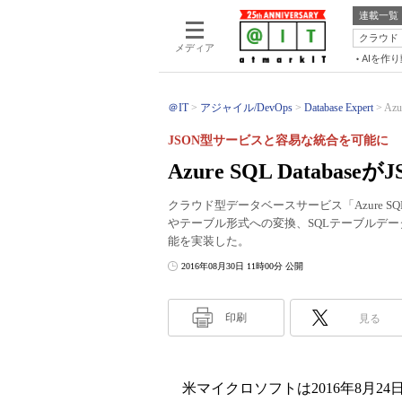
連載一覧
クラウド
メディア
AIを作
＠IT
アジャイル/DevOps
Database Expert
Az
JSON型サービスと容易な統合を可能に
Azure SQL Databas
クラウド型データベースサービス「Azure SQL
やテーブル形式への変換、SQLテーブルデー
能を実装した。
2016年08月30日 11時00分 公開
印刷
見る
米マイクロソフトは2016年8月2