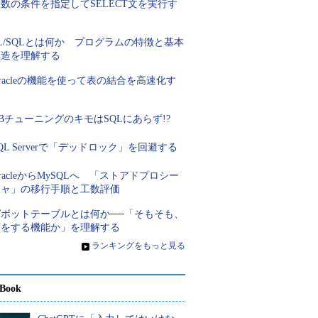
数の条件を指定してSELECT文を実行す
る
L/SQLとは何か プログラムの特徴と基本
構造を理解する
racleの機能を使って表の結合を高速化す
る
BチューニングのキモはSQLにあらず!?
QL Serverで「デッドロック」を回避する
racleからMySQLへ 「ストアドプロシー
ジャ」の移行手順と工数評価
ピボットテーブルとは何か──「そもそも、
何をする機能か」を理解する
»
ランキングをもっと見る
Book