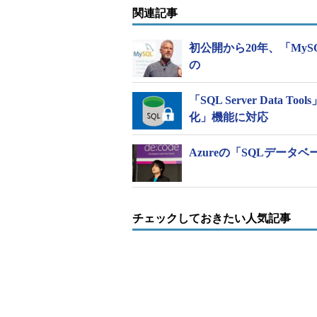
JSON形式のデータを正式サポートしたAzu
関連記事
JSON対応で何ができるように
初公開から20年、「MyS
の
Azure SQL Database上で
えば、モダンなWebサービス、モバイル
「SQL Server Data 
ケーションに加え、JSONフォーマットデ
化」機能に対応
NoSQLストアでデータの作成／交
から収集されたログやメッセージを
Azureの「SQLデータベース
現代的なフレームワークやサー
RESTサービスや「Azure App S
チェックしておきたい人気記事
サービスや、「Angular JS」「Reac
ポーネントやフレームワークの利用者は、新
に保存されたデータを容易にJSO
ーションと連携できるようになる。