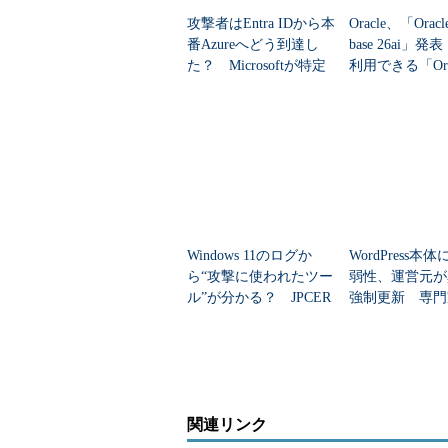
JSONデータを簡単に統合可能
攻撃者はEntra IDから本
Oracle、「Oracle
番Azureへどう到達し
base 26ai」
JSONデータをAzure SQL Databa
た？ Microsoftが特定
利用できる「Orac
語やツールを使って、ロードされた
した全手口
Databa...
例えば、モバイルデバイスやセンサーデバイス、
Studio Application Insight」
「MongoDB」などのJSONフォー
SQL Database上でJSONデー
データモデルをシンプルに
Windows 11のログか
WordPress本
ら“攻撃に使われたツー
弱性、運営元が
ル”が分かる？ JPCER
強制更新 専門
構造化されたリレーショナルデータ
T/CCの無料分析シート
る“本当の危険”
データを、同じテーブルに組み合わ
ナルデータと半構造化データのどちら
データプラットフォームのようにデ
関連リンク