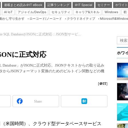
連載まとめ読み＠IT eBook
記事ランキング
＠IT Special
セミナー
ホワイト
AI IoT
アジャイル/DevOps
セキュリティ
キャリア&スキル
Windows
初
り動かし守り生かす
ローコード/ノーコード
クラウドネイティブ
Microsoft&Windo
Server & Storage
HTML5 + UX
ure SQL DatabaseがJSONに正式対応：JSON型サービ...
Smart & Social
Coding Edge
eがJSONに正式対応
ホワ
Java Agile
 Database」がJSONに正式対応。JSONテキストからの取り込み
Database Expert
タからJSONフォーマット変換のためのビルトイン関数などの機
Linux ＆ OSS
[
＠IT
]
Master of IP Networ
Security & Trust
Share
Test & Tools
Insider.NET
4日（米国時間）、クラウド型データベースサービス
ブログ