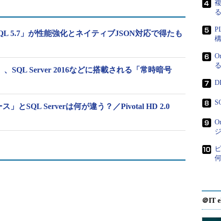
複
re SQL Database
なるのか
P
QL 5.7」が性能強化とネイティブJSON対応で得たも
、JSONを使用するサービスと簡単に統合できるようになる。例
O
対応、HTML5／JavaScriptシングルページアプリ
Tools」、SQL Server 2016などに搭載される「常時暗号
ータを含む「Azure DocumentDB」などの
D
換を行うワークロードや、各種のシステムやサービス
分析するといったシーンに適用できる。
S
」とSQL Serverは何が違う？／Pivotal HD 2.0
O
ビスとのデータ連携を容易に
ervices」など、JSONフォーマットでデータを交換する
tJS」「D3.js」「JQuery」などのJSONを利用するコン
しいJSON機能により、Azure SQL Database
Nフォーマットで抽出し、現代的なサービスやアプリケ
＠IT e