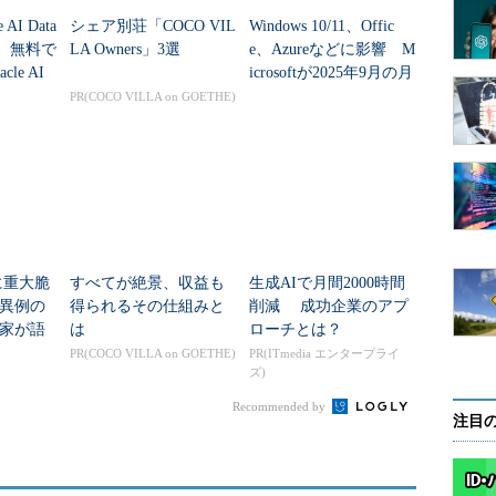
に
 AI Data
シェア別荘「COCO VIL
Windows 10/11、Offic
発表 無料で
LA Owners」3選
e、Azureなどに影響 M
seへ取り込み、Azure SQL Databaseに対応する任意の言
le AI
icrosoftが2025年9月の月
情報のクエリと分析を行えるようになる。
例セキュリティ更新...
PR(COCO VILLA on GOETHE)
「Azure Stream Analytics」や「Visual
などのJSONを生成するサービス、Azure DocumentDBや
マットでデータを保存するシステムの利用者が、Azure
タのクエリや分析を行いたいシーンに向く。
体に重大脆
すべてが絶景、収益も
生成AIで月間2000時間
異例の
得られるその仕組みと
削減 成功企業のアプ
家が語
は
ローチとは？
と、JSONテキストとして保存されたスキーマレス
PR(COCO VILLA on GOETHE)
PR(ITmedia エンタープライ
せられるようになる。データベースへ、リレーショ
ズ)
も保存してクエリする必要がある場合や、NoSQL
Recommended by
ータモデルをシンプルにしたい場合に向く。
注目