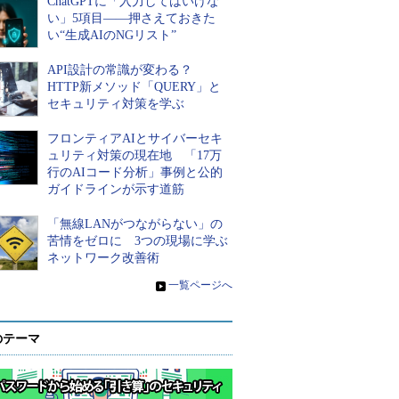
ChatGPTに「入力してはいけな
い」5項目――押さえておきた
い“生成AIのNGリスト”
API設計の常識が変わる？
HTTP新メソッド「QUERY」と
セキュリティ対策を学ぶ
フロンティアAIとサイバーセキ
ュリティ対策の現在地 「17万
行のAIコード分析」事例と公的
ガイドラインが示す道筋
「無線LANがつながらない」の
苦情をゼロに 3つの現場に学ぶ
ネットワーク改善術
»
一覧ページへ
のテーマ