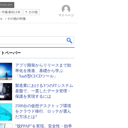
ペーパー
・中級者向けAI
その他
マイページ
ws
その他の特集
イトペーパー
アプリ開発からリリースまで効
率化を推進、基礎から学ぶ
「SaaS型CI/CDツール」
製造業における3つのITシステム
k
基盤で、一貫したデータ管理・
保護を実現するには
2500台の仮想デスクトップ環境
をクラウド移行、ロッテが選ん
だ方法とは?
“脱PPAP”を実現、安全性・効率