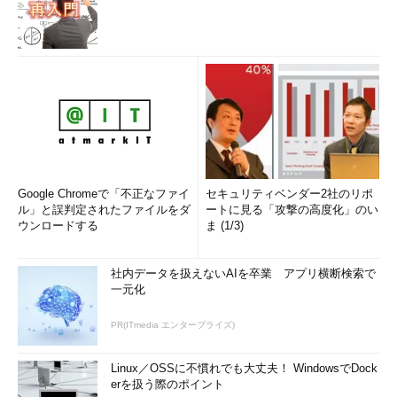
Google Chromeで「不正なファイ
セキュリティベンダー2社のリポ
ル」と誤判定されたファイルをダ
ートに見る「攻撃の高度化」のい
ウンロードする
ま (1/3)
社内データを扱えないAIを卒業 アプリ横断検索で
一元化
PR(ITmedia エンタープライズ)
Linux／OSSに不慣れでも大丈夫！ WindowsでDock
erを扱う際のポイント