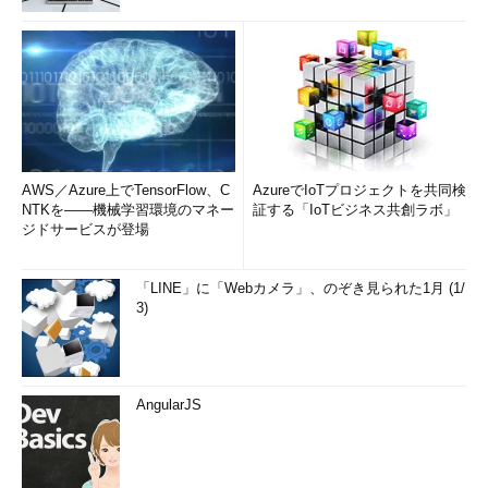
AWS／Azure上でTensorFlow、C
AzureでIoTプロジェクトを共同検
NTKを――機械学習環境のマネー
証する「IoTビジネス共創ラボ」
ジドサービスが登場
「LINE」に「Webカメラ」、のぞき見られた1月 (1/
3)
AngularJS