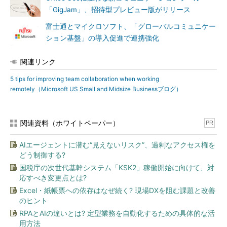
たい場合は、ビジネスチャットツールの「Skype for Business」
「GigJam」、招待型プレビュー版がリリース
を使えば、「今、在席しているか／会話できるか」といった相手
の都合を確認した上でコミュニケーションをすぐ開始できる。返
富士通とマイクロソフト、「グローバルコミュニケー
信に待ち時間を要する電子メールや、相手の都合を強制的に確保
ション基盤」の導入促進で連携強化
してしまう電話でのやりとりをしないで済むようになる。
関連リンク
（5）360度のプロジェクト管理を行う
5 tips for improving team collaboration when working
「Microsoft Project」を利用すれば、複雑なプロジェクトの進
remotely（Microsoft US Small and Midsize Businessブログ）
捗もオンラインで管理できる。また、単純なプロジェクトや日々
の業務／営業活動状況については、「Microsoft Dynamics CRM
Online」により、プロジェクトのステータスや顧客の要件を可視
関連資料（ホワイトペーパー）
PR
化し、メンバー全員でそれらを共有できるようになる。
AIエージェントに潜む“見えないリスク”、過剰なアクセス権を
どう制御する?
国税庁の次世代基幹システム「KSK2」稼働開始に向けて、対
応すべき変更点とは?
Excel・紙帳票への依存はなぜ続く? 現場DXを阻む課題と改善
のヒント
RPAとAIの違いとは? 定型業務を自動化するための具体的な活
用方法