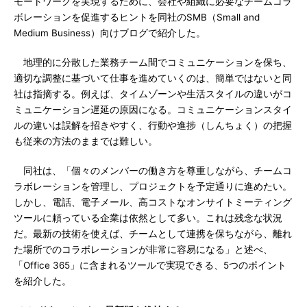
モートワークを実現するために、会社や組織に必要なチームコラ
ボレーションを促進するヒントを同社のSMB（Small and
Medium Business）向けブログで紹介した。
地理的に分散した業務チーム間でコミュニケーションを保ち、
適切な調整に基づいて仕事を進めていくのは、簡単ではないと同
社は指摘する。例えば、タイムゾーンや生活スタイルの違いがコ
ミュニケーション遅延の原因になる。コミュニケーションスタイ
ルの違いは誤解を招きやすく、行動や進捗（しんちょく）の把握
も従来の方法のままでは難しい。
同社は、「個々のメンバーの働き方を尊重しながら、チームコ
ラボレーションを管理し、プロジェクトを予定通りに進めたい。
しかし、電話、電子メール、高コストなオンサイトミーティング
ツールに頼っている企業は依然として多い。これは残念な状況
だ。最新の技術を使えば、チームとして連携を保ちながら、離れ
た場所でのコラボレーションが非常に容易になる」と述べ、
「Office 365」に含まれるツールで実現できる、5つのポイント
を紹介した。