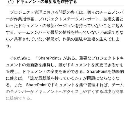
（1）ドキュメントの最新版を維持する
プロジェクト管理における問題の多くは、個々のチームメンバ
ーが作業指示書、プロジェクトステータスレポート、技術文書と
いったドキュメントの最新バージョンを持っていないことに起因
する。チームメンバーが最新の情報を持っていない／確認できな
い／共有されていない状況が、作業の無駄や重複を生んでしま
う。
そのために、「SharePoint」がある。重要なプロジェクトドキ
ュメントの最新版を維持し、誰がドキュメントを変更できるかを
管理し、ドキュメントの変更を追跡できる。SharePointを効果的
に使えば、「誰が最新版を持っているか」が問題にならなくな
る。また、SharePointでドキュメントを集中管理すれば、チーム
の全メンバーがドキュメントへアクセスしやすくする環境も簡単
に提供できる。
（2）効率的にスケジューリングする
会議を行う必要があるとする。しかし、参加人数が多いほど、
会議の日程を決めるのは難しくなる。日時設定のためにチーム内