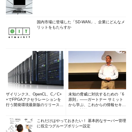
国内市場に登場した「SD-WAN」、企業にどんなメ
リットをもたらすか
ザイリンクス、OpenCL、C／C+
未知の脅威に対抗するための「6
+でFPGAアクセラレーションを
原則」――ガートナー サミット
行う開発環境最新版のリリースを
から学ぶ、これからの情報セキュ
発表
リティ対策
これだけはやっておきたい！ 基本的なサーバー管理
に役立つグループポリシー設定