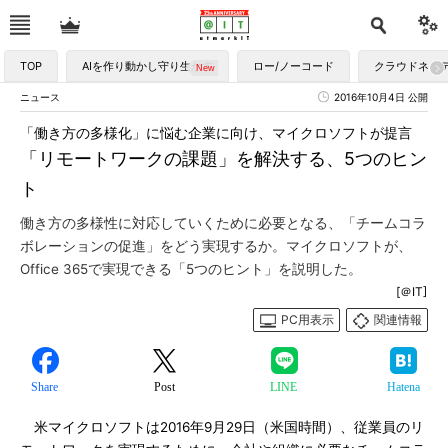
TOP
AIを作り動かし守り生かす
ロー/ノーコード
クラウドネイ
ニュース
2016年10月4日 公開
「働き方の多様化」に悩む企業に向け、マイクロソフトが提言
「リモートワークの課題」を解決する、5つのヒン
ト
働き方の多様性に対応していくために必要となる、「チームコラ
ボレーションの促進」をどう実現するか。マイクロソフトが、
Office 365で実現できる「5つのヒント」を説明した。
[＠IT]
PC用表示
関連情報
Share
Post
LINE
Hatena
米マイクロソフトは2016年9月29日（米国時間）、従業員のリ