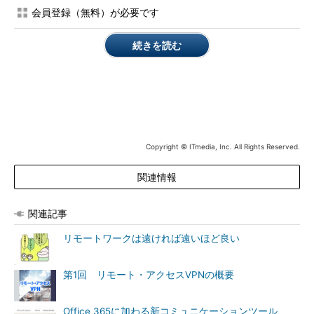
で電子メールで連絡を取り合うのは、時間がかかり、効率が悪
会員登録（無料）が必要です
い。
続きを読む
そこで、チームメンバーに「Outlook Calendar」での共有方法
を周知しておく。会議設定者は各メンバーの予定を考慮しなが
ら、効率的に日時を設定できる。会議に必ず出席すべきメンバー
の予定を優先するといった、細かい日程調整なども簡単にでき
る。
Copyright © ITmedia, Inc. All Rights Reserved.
（3）効果的なオンラインミーティングを実施する
関連情報
「Microsoft Skype for Business」を使えば、遠隔地にいるメ
ンバーも会議に参加しやすくなり、コミュニケーションの密度も
上がる。また、ドキュメントやプレゼンテーションを共有できる
関連記事
機能も、プロジェクト進捗確認などの場では特に効果的に使え
リモートワークは遠ければ遠いほど良い
る。
（4）連絡を取りやすくする
第1回 リモート・アクセスVPNの概要
チームメンバーが別のメンバーにプロジェクトの詳細を確認し
Office 365に加わる新コミュニケーションツール