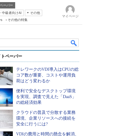
ペーパー
・中級者向けAI
その他
マイページ
ws
その他の特集
イトペーパー
テレワークのVDI導入はCPUの総
コア数が重要、コストや運用負
荷はどう変わるか
便利で安全なデスクトップ環境
k
を実現、調査で見えた「DaaS」
の総経済効果
クラウドの普及で分散する業務
環境、企業リソースへの接続を
安全に行うには?
VDIの費用と時間の懸念を解消、