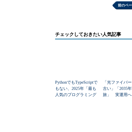
前のペー
複数台用意し、ネットワークにも配
でも簡単に展開できるのが本来のメ
ワークといったインフラに配慮しな
い」（前佛氏）。そこで現在のβ版
チェックしておきたい人気記事
フォーム」というコンセプトの下、
テナをデプロイ、スケールできるこ
なお、Arukasは「さくらのクラウド
ンの「CoreOS」を載せ、クラスタリソ
ドウェア／ソフトウェア障害を管理する
で、“あるべき状態を維持し、自動
PythonでもTypeScriptで
「光ファイバー
もない、2025年「最も
古い」「2035
ジューラ機能を実装している。これ
人気のプログラミング
旅」 実運用へ
べき状態に戻す」など、まさしく本
言語」
データセンター
グーグル「Kubernetes」
コンテナが脚光を浴びる前から、1