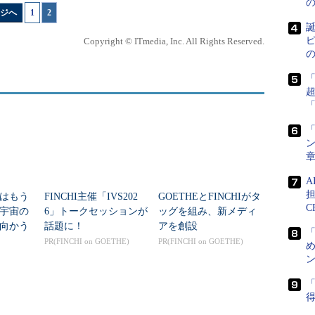
ジへ
1
|
2
慮する必要がある。「しかしコンテナはどんな環境
誕
リット。本番環境だからといって、サーバやネット
ピ
Copyright © ITmedia, Inc. All Rights Reserved.
ければならないようでは従来の物理環境と変わらな
では、「コンテナのメリットを生かすためのプラット
「サーバやネットワークを意識せずに、簡単にコン
と」を最重視したという。
「
」によるIaaS基盤上にLinuxディストリビューショ
ン
ース管理フレームワーク「Apache Mesos」、ハー
「Marathon」といったOSSを組み合わせること
担
的に調整する”機能を持つオーケストレーター／スケ
はもう
FINCHI主催「IVS202
GOETHEとFINCHIがタ
C
年宇宙の
6」トークセッションが
ッグを組み、新メディ
により「仮に1つのコンテナが落ちても自動的にある
向かう
話題に！
アを創設
番運用に耐える仕組みとしている。
新技術
PR(FINCHI on GOETHE)
PR(FINCHI on GOETHE)
め
ン
「
得
0年にわ