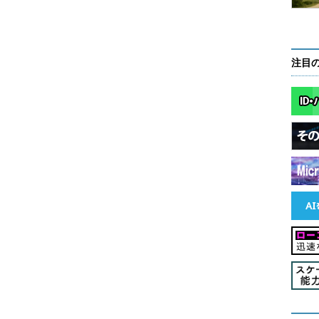
Container Platform」
にコンテナアプリケーションプラットフォーム「Red
latform 3.3」を発表した。これについて木村氏は次のように語っ
注目
コンテナの開発環境への適用にはセキュリティリス
べきか、詳細に理解している人は多くありません。
自前で構築できたとしても、その上に開発、テス
一連のプロセスを載せるためには周辺ツールも必要
管理するための周辺ツールが足りない。そこで、コ
トが足りない部分の穴埋めをしたのがOpenShift
ケストレーターとしてKubernetesを採用しているが、
って使いやすいUIが用意されていない、Dockerイメージ
範疇外であるなど（一般的な企業が使う上では）足
を自社で行うには、高度なスキルと知見が求められ