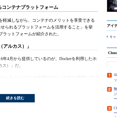
るコンテナプラットフォーム
を軽減しながら、コンテナのメリットを享受できる
アイ
任せられるプラットフォームを活用すること」を挙
プラットフォームが紹介された。
キャ
s（アルカス）」
Clou
年4月から提供しているのが、Dockerを利用したホ
ルカス）」だ。
インターネットにつながる部分のコンテナ”を簡単にデプ
たサービスです。つまり、DockerHubにWebサー
まったく意識せずにデプロイできる仕組みを提供し
続きを読む
ー
C
ナをデプロイする」といっても、本番環境となれ
れる。例えば、冗長性を担保するために物理サーバを