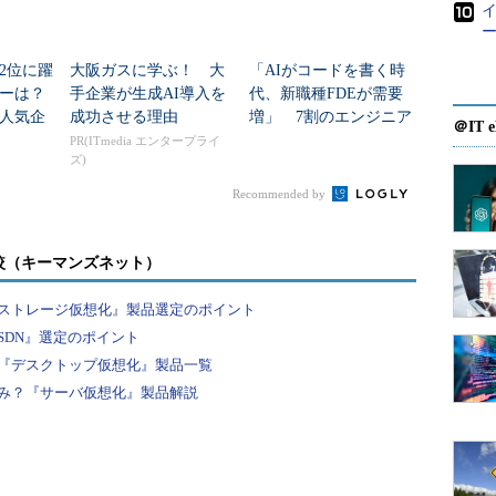
続けてき
億個以上
ー
長してい
2位に躍
大阪ガスに学ぶ！ 大
「AIがコードを書く時
運用管理
ダーは？
手企業が生成AI導入を
代、新職種FDEが需要
人気企
成功させる理由
増」 7割のエンジニア
能の自社
＠IT e
が思う理由
PR(ITmedia エンタープライ
したコン
ズ)
ワーク
Recommended by
うわけだ。
を展開し
較（キーマンズネット）
テムに命令を
ストレージ仮想化』製品選定のポイント
る部分に
SDN』選定のポイント
。この機
グーグル Google Cloud Platform Developer イアン・ルイ
『デスクトップ仮想化』製品一覧
る仕組み
ス（Ian Lewis）氏
み？『サーバ仮想化』製品解説
っている大量のコンテナを制御しているのもこの技
ら誰でも使えます。さまざまなクラウドに対応してい
できます」（ルイス氏）