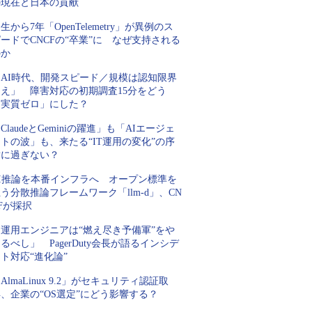
の現在と日本の貢献
生から7年「OpenTelemetry」が異例のス
ードでCNCFの“卒業”に なぜ支持される
のか
「AI時代、開発スピード／規模は認知限界
超え」 障害対応の初期調査15分をどう
「実質ゼロ」にした？
ClaudeとGeminiの躍進」も「AIエージェ
トの波」も、来たる“IT運用の変化”の序
章に過ぎない？
AI推論を本番インフラへ オープン標準を
う分散推論フレームワーク「llm-d」、CN
Fが採択
「運用エンジニアは“燃え尽き予備軍”をや
るべし」 PagerDuty会長が語るインシデ
ト対応“進化論”
AlmaLinux 9.2」がセキュリティ認証取
、企業の“OS選定”にどう影響する？