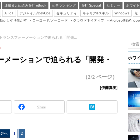
連載まとめ読み＠IT eBook
記事ランキング
＠IT Special
セミナー
ホワイト
AI IoT
アジャイル/DevOps
セキュリティ
キャリア&スキル
Windows
初
り動かし守り生かす
ローコード/ノーコード
クラウドネイティブ
Microsoft&Windo
Server & Storage
HTML5 + UX
トランスフォーメーションで迫られる「開発...
Smart & Social
？
Coding Edge
ーメーションで迫られる「開発・
ホワ
Java Agile
Database Expert
（2/2 ページ）
Linux ＆ OSS
[
伊藤真美
]
Master of IP Networ
Security & Trust
Share
Test & Tools
Insider.NET
ジへ
1
|
2
ブログ