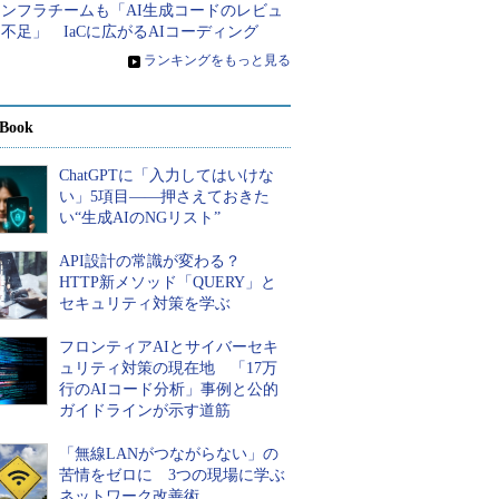
インフラチームも「AI生成コードのレビュ
不足」 IaCに広がるAIコーディング
»
ランキングをもっと見る
Book
ChatGPTに「入力してはいけな
い」5項目――押さえておきた
い“生成AIのNGリスト”
API設計の常識が変わる？
HTTP新メソッド「QUERY」と
セキュリティ対策を学ぶ
フロンティアAIとサイバーセキ
ュリティ対策の現在地 「17万
行のAIコード分析」事例と公的
ガイドラインが示す道筋
「無線LANがつながらない」の
苦情をゼロに 3つの現場に学ぶ
ネットワーク改善術