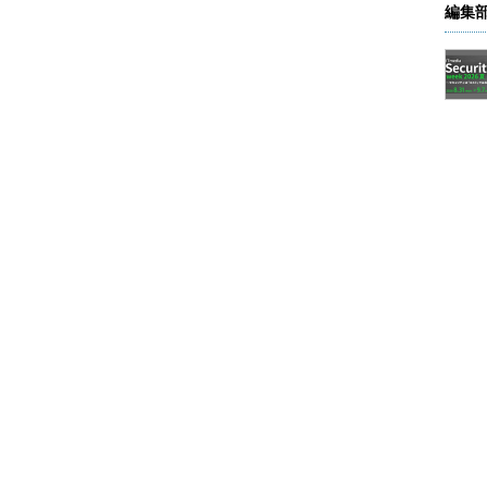
編集
らゆる機能を追加してそうしたギャップを埋め、多くの企業
ームがOpenShift」というわけだ。
る。運用管理スタイルが変わる
の業務アプリケーションもコンテナに載る可能性が
のも、従来のシステム設計は「絶対に落ちないよう
年は「落ちても障害が起きないようにする」といっ
きくなってしまうモノリシックな設計を避け、何か
抑えられる、アプリケーションのスピーディな開
があるマイクロサービスアーキテクチャを採る傾向
サービスを組み合わせるマイクロサービスアーキテ
い。「従来型の既存アプリケーションがコンテナに
いうわけだ。
ついて、「エンジニアにとっては、メリットばかり