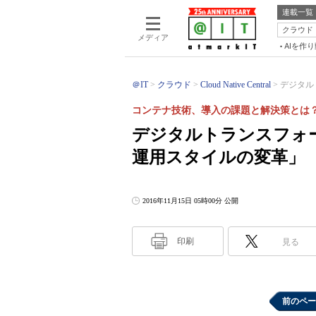
連載一覧
クラウド
メディア
AIを作
＠IT
クラウド
Cloud Native Central
デジタル
コンテナ技術、導入の課題と解決策とは
デジタルトランスフォ
運用スタイルの変革」
2016年11月15日 05時00分 公開
印刷
見る
前のペー