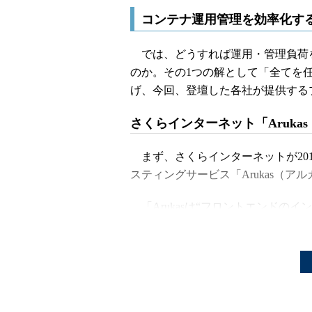
コンテナ運用管理を効率化す
では、どうすれば運用・管理負荷
のか。その1つの解として「全てを
げ、今回、登壇した各社が提供する
さくらインターネット「Aruka
まず、さくらインターネットが2016
スティングサービス「Arukas（ア
「Arukasは“フロントエンドの
ロイ、スケールできることに主眼を置い
バのコンテナがあれば、インフラを
ています」（前佛氏）
というのも、「本番環境にコンテ
ば“それなりのインフラ”が求めら