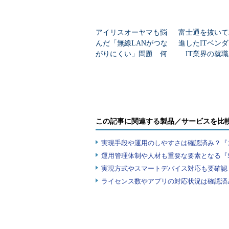
たってコンテナを本番環境で活用し
たのがグーグルだ。現在は、毎週20
のコンテナを起動する規模にまで成
アイリスオーヤマも悩
富士通を抜いて
るという。そうした中、コンテナを
んだ「無線LANがつな
進したITベン
がりにくい」問題 何
IT業界の就職
する上で必要となったさまざまな機
を変えて解決した？
業トップ20
開発を続けてきた。OSSとして開発
テナオーケストレーションフレーム
「Kubernetes」もその中の1つとい
「例えば、Webアプリケーション
この記事に関連する製品／サービスを比
たい際、KubernetesはAPIでシス
実現手段や運用のしやすさは確認済み？『
下し、インフラリソースの空いてい
運用管理体制や人材も重要な要素となる『
自動的にコンテナをデプロイします
実現方式やスマートデバイス対応も要確認
能によってリソース活用を最適化す
ライセンス数やアプリの対応状況は確認済
です。グーグルのサービス基盤とな
術。OSSとして開発していますか
る他、オンプレミスでも使うことが