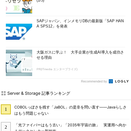
(1/3)
SAPジャパン、インメモリDBの最新版「SAP HAN
A SPS12」を発表
大阪ガスに学ぶ！ 大手企業が生成AI導入を成功さ
せる理由
PR(ITmedia エンタープライズ)
Recommended by
Server & Storage 記事ランキング
COBOLっぽさを残す「JaBOL」の是非を問い直す――Javaらしさ
はもう問題じゃない
「光ファイバーはもう古い」「2035年宇宙の旅」 実運用へ向か