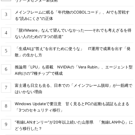
うデータセンター新技術
メインフレームに眠る「年代物のCOBOLコード」、AIでも苦戦す
る"読みにくさ"の正体
「脱VMware」なんて望んでいなかった――それでも考えざるを得
ない人のための“3つの筋道”
「生成AIは“答え”を出すために使うな」 IT運用で成果を出す「発
散」の生かし方
推論用「LPU」も搭載 NVIDIAの「Vera Rubin」、エージェント型
AI向けの“7種チップ”で構成
富士通も日立も去る、日本での「メインフレーム脱却」が一筋縄で
はいかない理由
Windows Updateで要注意 甘く見るとPCの起動も認証も止まる
「3つのセキュリティ移行」
“有線LANオンリー”が20年以上続いた山形県 「無線LAN中心」に
どう移行した？