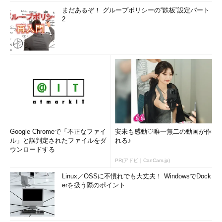
まだあるぞ！ グループポリシーの“鉄板”設定パート
2
Google Chromeで「不正なファイ
安未も感動♡唯一無二の動画が作
ル」と誤判定されたファイルをダ
れる♪
ウンロードする
PR(アドビ｜CanCam.jp)
Linux／OSSに不慣れでも大丈夫！ WindowsでDock
erを扱う際のポイント