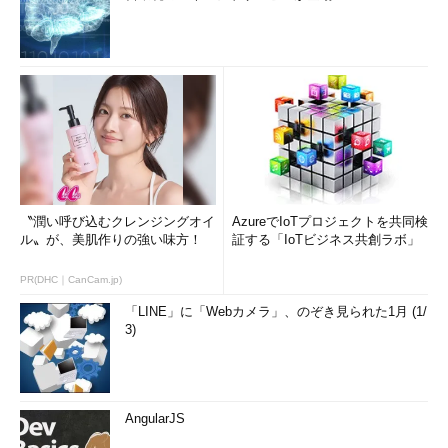
〝潤い呼び込むクレンジングオイ
AzureでIoTプロジェクトを共同検
ル〟が、美肌作りの強い味方！
証する「IoTビジネス共創ラボ」
PR(DHC｜CanCam.jp)
「LINE」に「Webカメラ」、のぞき見られた1月 (1/
3)
AngularJS