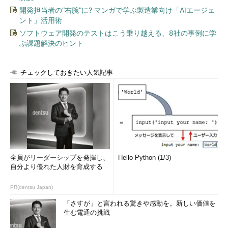
開発担当者の“右腕”に? マンガで学ぶ製造業向け「AIエージェ
ント」活用術
ソフトウェア開発のテストはこう乗り越える、8社の事例に学
ぶ課題解決のヒント
チェックしておきたい人気記事
全員がリーダーシップを発揮し、
Hello Python (1/3)
自分より優れた人財を育成する
PR(dentsu Japan)
「さすが」と言われる驚きや感動を。新しい価値を
生む電通の挑戦