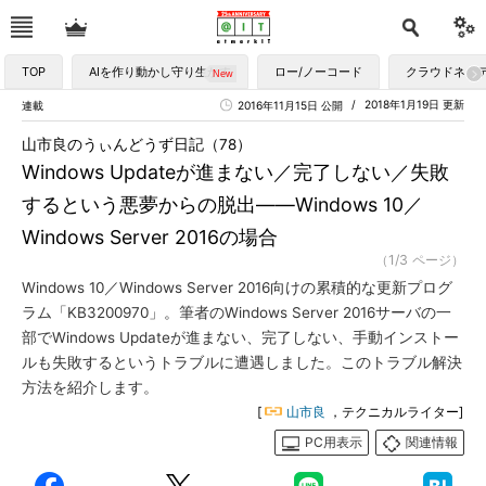
TOP
AIを作り動かし守り生かす
ロー/ノーコード
クラウドネイ
2018年1月19日 更新
連載
2016年11月15日 公開
山市良のうぃんどうず日記（78）
Windows Updateが進まない／完了しない／失敗
するという悪夢からの脱出――Windows 10／
Windows Server 2016の場合
（1/3 ページ）
Windows 10／Windows Server 2016向けの累積的な更新プログ
ラム「KB3200970」。筆者のWindows Server 2016サーバの一
部でWindows Updateが進まない、完了しない、手動インストー
ルも失敗するというトラブルに遭遇しました。このトラブル解決
方法を紹介します。
[
山市良
，テクニカルライター]
PC用表示
関連情報