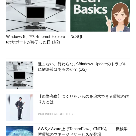
Windows 8、古いInternet Explore
NoSQL
rのサポートが終了した日 (1/2)
進まない、終わらないWindows Updateのトラブル
に解決策はあるのか？ (1/2)
【西野亮廣】つくりたいものを追求できる環境の作
り方とは
PR(FINCHI on GOETHE)
AWS／Azure上でTensorFlow、CNTKを――機械学
習環境のマネージドサービスが登場