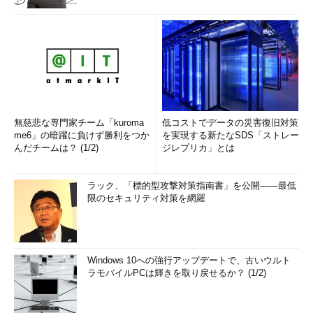
無慈悲な専門家チーム「kuroma
低コストでデータの災害復旧対策
me6」の暗躍に負けず勝利をつか
を実現する新たなSDS「ストレー
んだチームは？ (1/2)
ジレプリカ」とは
ラック、「標的型攻撃対策指南書」を公開――最低
限のセキュリティ対策を網羅
Windows 10への強行アップデートで、古いウルト
ラモバイルPCは輝きを取り戻せるか？ (1/2)