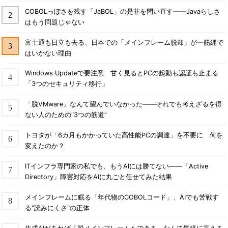
COBOLっぽさを残す「JaBOL」の是非を問い直す――Javaらしさ
はもう問題じゃない
富士通も日立も去る、日本での「メインフレーム脱却」が一筋縄で
はいかない理由
Windows Updateで要注意 甘く見るとPCの起動も認証も止まる
「3つのセキュリティ移行」
「脱VMware」なんて望んでいなかった――それでも考えざるを得
ない人のための“3つの筋道”
トヨタが「6カ月もかかっていた高性能PCの調達」を不要に 何を
変えたのか？
ITインフラ専門家の私でも、もうAIには勝てない――「Active
Directory」障害対応をAIに丸ごと任せてみた結果
メインフレームに眠る「年代物のCOBOLコード」、AIでも苦戦す
る"読みにくさ"の正体