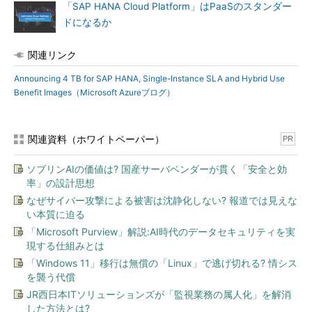
「SAP HANA Cloud Platform」はPaaSのスタンダー
ドになるか
関連リンク
Announcing 4 TB for SAP HANA, Single-Instance SLA and Hybrid Use
Benefit Images（Microsoft Azureブログ）
関連資料（ホワイトペーパー）
PR
ソブリンAIの価値は? 国産サーバベンダーが貫く「安全と効
率」の設計思想
なぜサイバー攻撃による被害は沈静化しない? 報道では見えな
い本質に迫る
「Microsoft Purview」解説:AI時代のデータセキュリティを実
現する仕組みとは
「Windows 11」移行は無償の「Linux」で逃げ切れる? 情シス
を襲う代償
JR西日本ITソリューションズが「監視業務の属人化」を解消
した方法とは?