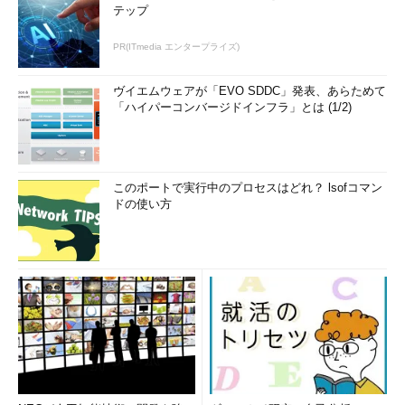
テップ
特に注意すべきは、情報セキュリティ対策の本来の目的から外
れていないかどうかを見直すことです。情報セキュリティ対策と
PR(ITmedia エンタープライズ)
は、「重要なデータを金庫に保管し、誰にも触らせないようにす
ること」ではありません。あくまでも、「情報やIT環境を安全に
ヴイエムウェアが「EVO SDDC」発表、あらためて
活用できるようにすること」が主目的です。
「ハイパーコンバージドインフラ」とは (1/2)
保管したままで良い情報というのは、実はそれほど重要ではな
い可能性があります。逆に重要な情報ほど使う機会が多いもので
す。現在の状況が、情報セキュリティの本来の目的や方針に合致
このポートで実行中のプロセスはどれ？ lsofコマン
しているかどうかを客観的に分析し直す機会を定期的に設けまし
ドの使い方
ょう。そして、有効な対策は継続し、そうでない対策は変更した
り、取りやめたりします。
リスク変化の原因は、攻撃手法やマルウェアなどの変化や、IT
環境の変化などさまざまです。こうした状況が起こると、実施し
てきた対策が有効に機能しなくなるため、効果の低い対策は見直
さなければなりません。例えば、スマートフォンやタブレットな
どのデバイス利用が進み、付属するクラウドストレージサービス
の活用などが普及すれば、現状の対策やルールに適しているかど
うかを見直します。また、かつてはコストの面から実施できなか