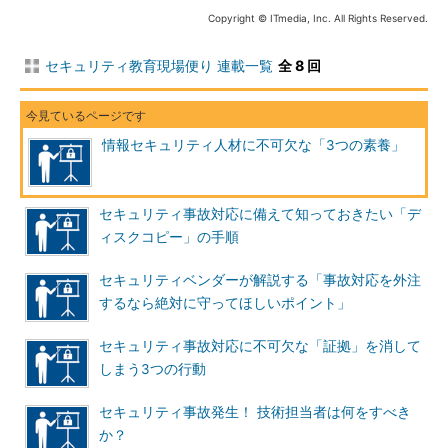
情報セキュリティでは、事故が起きる可能性（＝リスク）に対
Copyright © ITmedia, Inc. All Rights Reserved.
して、さまざまな対策を施します。従って費用対効果に優れた適
切な対策を実施するには、「自組織で起こり得る事故を想定でき
セキュリティ教育現場便り 連載一覧
全 8 回
ていること」が大前提になります。
情報セキュリティ事故にはシステム障害などと違って「攻撃
者」が存在しますから、自組織で起こり得る事故を考えるには、
情報セキュリティ人材に不可欠な「3つの素養」
「どんな攻撃手法があるのか？」「その攻撃によってどのような
被害が出るのか？」といった攻撃手法に関する知識が不可欠とな
ります。
セキュリティ事故対応に備えて知っておきたい「デ
ィスクコピー」の手順
また、仮に情報セキュリティベンダーに「リスク分析」（事故
の可能性を洗い出し、セキュリティ対策の状況を見直す材料を得
セキュリティベンダーが解説する「事故対応を外注
る）を依頼したとしても、その結果を理解するためには攻撃手法
するなら絶対に守ってほしいポイント」
の知識が求められますし、対策コストの根拠を社内に説明する際
セキュリティ事故対応に不可欠な「証拠」を消して
にも、ある程度の攻撃手法の知識は必要となります。
しまう3つの行動
ただし、「情報セキュリティに関わる全ての攻撃手法」を1人
セキュリティ事故発生！ 技術担当者は何をすべき
の人間が習得するのは極めて困難です。サイバー攻撃の多くはネ
か？
ットワーク越しに行われるため、まずはネットワークの基礎知識