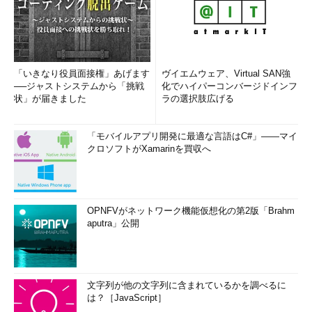
ル」が添付されているものやセキュリティホールを利用したもの
など、幾つかの種類があります。前者については「exeファイル
を実行しないように注意する」と社員教育によって周知するのは
1つの方法です。一方で、セキュリティホールを利用するウイル
スに関しては、人が見分けるのではなく、そもそものセキュリテ
「いきなり役員面接権」あげます
ヴイエムウェア、Virtual SAN強
ィホールをふさぐことが必要です。
──ジャストシステムから「挑戦
化でハイパーコンバージドインフ
状」が届きました
ラの選択肢広げる
社員に伝える順番としては、メールの見分け方よりも「OSや
ソフトウェアのアップデートを行うことの大切さとその方法」を
「モバイルアプリ開発に最適な言語はC#」――マイ
優先すべきです。社内システムでアップデートを自動化できれば
クロソフトがXamarinを買収へ
なお良いでしょう。システム側での対策を行った上で、残ったリ
スクに関してルール化し、教育を行います。
情報セキュリティの対策やルールを変更したり、やめたりする
OPNFVがネットワーク機能仮想化の第2版「Brahm
ことには大きな労力を要します。社内の慣習上、ルールの変更を
aputra」公開
簡単には進められないことも多いでしょう。しかし、前述した通
り情報セキュリティ対策は立ち止まってしまうと、見えないリス
クが増え続け危険が増加します。今回取り上げた「攻撃手法の知
文字列が他の文字列に含まれているかを調べるに
識」「継続性」「客観性」の3点に基づいて、組織として立ち止
は？［JavaScript］
まらないための体制や仕組み作りを検討してください。