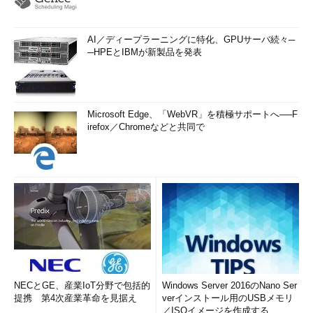
AI／ディープラーニングに特化、GPUサーバ続々─
─HPEとIBMが新製品を発表
Microsoft Edge、「WebVR」を積極サポートへ──F
irefox／Chromeなどと共同で
NECとGE、産業IoT分野で包括的
Windows Server 2016のNano Ser
提携 第4次産業革命を見据え
verインストール用のUSBメモリ
／ISOイメージを作成する