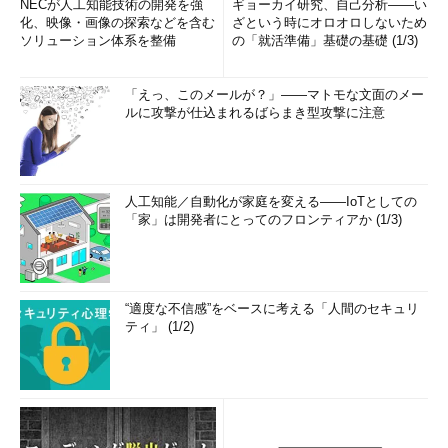
NECが人工知能技術の開発を強
ギョーカイ研究、自己分析――い
った対策が、技術の変化により低価格あるいは無料で実施できる
化、映像・画像の探索などを含む
ざという時にオロオロしないため
ソリューション体系を整備
の「就活準備」基礎の基礎 (1/3)
ということもあるかもしれません。
セキュリティ対策を見直すときのポイントとしては、以下のよ
「えっ、このメールが？」――マトモな文面のメー
うなものが挙げられます。
ルに攻撃が仕込まれるばらまき型攻撃に注意
システムで行うべき対策が人任せになっていないか？
事故を防止する対策だけでなく、事故に気付くための「検
知」とその後の「対応」の仕組みは適切か（検知と対応の
人工知能／自動化が家庭を変える――IoTとしての
「家」は開発者にとってのフロンティアか (1/3)
仕組みがないケースも多い）。
ルール策定や対策を行ってから、どのくらいで見直しをし
たか（対策を変更するかどうかは別として、年に1回程度は
見直す機会を設けるとよい）。
“適度な不信感”をベースに考える「人間のセキュリ
ティ」 (1/2)
ありがちな対策の誤りとして、システム側でリスクコントロー
ルを行わず、人の行動を決めるルールだけでリスクコントロール
を行おうとしているケースがあります。
例えば、ウイルス感染を引き起こすメールには、「exeファイ