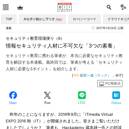
TOP
AIを作り動かし守り生かす
ロー/ノーコード
クラウドネイ
連載
2017年1月24日 公開
セキュリティ教育現場便り（8）
情報セキュリティ人材に不可欠な「3つの素養」
セキュリティ教育に携わる筆者が、本当に必要なセキュリティ教
育を解説する本連載。最終回では、筆者が考える「セキュリティ
人材に必要な3ポイント」を紹介します。
[
富田一成（ラック）
，＠IT]
PC用表示
Share
Post
LINE
Hatena
昨年のことになりますが、2016年9月に「ITmedia Virtual
EXPO 2016 秋（IT）」が開催されました。皆さまご覧いただけ
ましたでしょうか？ 筆者も、Hackademy 蔵本雄一氏との対談