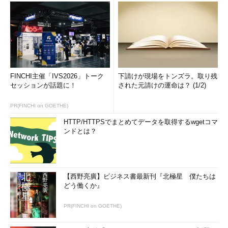
インターネット利用者に迷惑が掛かるような行為は避けるべきで
す。
2．継続性
続いてのポイント「継続性」は、読んで字のごとく「続けるこ
と」であり、自らの考えや知識を向上し、更新し続けることで
FINCHI主催「IVS2026」トーク
下請けが現場をトンズラ。取り残
セッションが話題に！
された元請けの運命は？ (1/2)
す。セキュリティに関わる人は、新たな攻撃手法やマルウェアな
どの脅威に関わる情報、脆弱（ぜいじゃく）性に関する情報など
PR(FINCHI on GOETHE)
を収集し、自組織に関連があるかどうかを考え続けなければなり
ません。セキュリティ対策は、一度立ち止まってしまうとどんど
HTTP/HTTPSでまとめてデータを取得するwgetコマ
ンドとは？
ん効果が薄れていきます。
ここで注意すべきなのは、情報セキュリティへの取り組みを継
続するには、組織として仕組みを作る必要があるということで
【西野亮廣】ビジネス書最新刊『北極星 僕たちは
す。かつての情報セキュリティ技術者や専門家は、自ら率先して
どう働くか』
情報を集め、知識や技術を向上させていった人たちがほとんどで
した。それは、個々人にモチベーションがあり、自然と取り組み
PR(FINCHI on GOETHE)
を継続できていたからです。