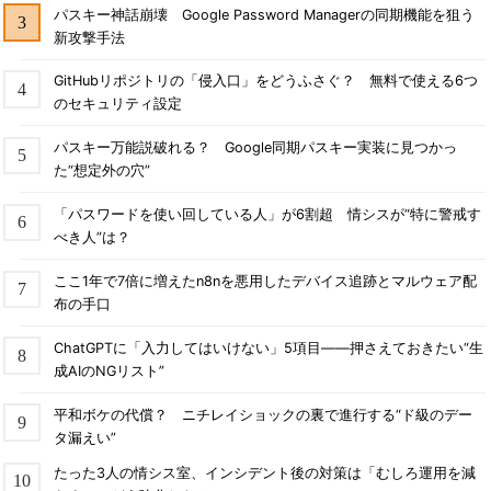
パスキー神話崩壊 Google Password Managerの同期機能を狙う
新攻撃手法
GitHubリポジトリの「侵入口」をどうふさぐ？ 無料で使える6つ
のセキュリティ設定
パスキー万能説破れる？ Google同期パスキー実装に見つかっ
た“想定外の穴”
「パスワードを使い回している人」が6割超 情シスが“特に警戒す
べき人”は？
ここ1年で7倍に増えたn8nを悪用したデバイス追跡とマルウェア配
布の手口
ChatGPTに「入力してはいけない」5項目――押さえておきたい“生
成AIのNGリスト”
平和ボケの代償？ ニチレイショックの裏で進行する“ド級のデー
タ漏えい”
たった3人の情シス室、インシデント後の対策は「むしろ運用を減