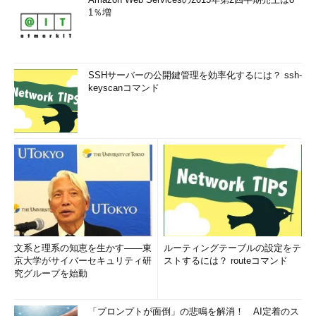
それ以外にも、社内勉強会などを定期的に開くのもよいでしょ
1％増
うし、技術的な観点からは、学習用のラボ環境などを準備するの
もよいでしょう。ラボ環境があれば実地的な勉強会を社内で行う
こともできます。
SSHサーバーの公開鍵管理を効率化するには？ ssh-
keyscanコマンド
資格を取ったり、何かのセミナーを受講するのも1つの方法で
すが、これらはあくまでも学習を始めるきっかけや、通過点に過
ぎません。組織としての継続性を出すのであれば、間を埋める自
己学習や情報収集を促す仕組みが不可欠です。
3．客観性
「客観性」は、これまでに行ってきた対策を客観的に見直すこ
とです。リスクの変化に合わせて対策状況を見直さなければ、適
切なセキュリティ対策を維持することはできません。ルールや対
策を見直す時には「現在の対策は本当に適切なのか？」という疑
文系と理系の知恵を生かす――東
ルーティングテーブルの設定をテ
京大学がサイバーセキュリティ研
ストするには？ routeコマンド
問を持つことが大切です。「過去に決めた対策は全て正しいもの
究グループを始動
だ」という前提に立つと、適切な見直しはできません。そのため
「客観性」が求められます。
「プロンプトが面倒」の悲鳴を解消！ AI定着のス