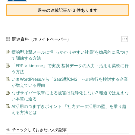
を身に付けることから始めるとよいでしょう。その上で、例えば
過去の連載記事が 3 件あります
Webシステムの担当者であれば、特にWebサーバへの攻撃につい
て学習するなど、業務内容ごとに学習内容を決めるのがおすすめ
です。
攻撃手法を学習した上で事故の可能性や事故発生時の対応を考
関連資料（ホワイトペーパー）
PR
えるときには、ネットワークやシステムに詳しい他の担当者とと
もに、それぞれの知識をフルに活用して思考をめぐらせます。そ
標的型攻撃メールに“引っかかりやすい社員”を効果的に見つけ
て訓練する方法
のためには、本連載でも紹介してきた通り、組織内の連携が大切
です。「対処に困ったとき、誰を呼べばいいのか？」「誰に聞け
「ERP × kintone」で実践 基幹データの入力・活用を柔軟に行
う方法
ば糸口が見つかるのか？」を想定し、連絡先をまとめておくなど
の準備をしておきましょう。
いまWordPressから「SaaS型CMS」への移行を検討する企業
が増えている理由
なお、身に付けた攻撃手法を悪用することは絶対に避けてくだ
なぜサイバー攻撃による被害は沈静化しない? 報道では見えな
い本質に迫る
さい。攻撃手法を悪用した場合、刑法により罰せられることがあ
ります。社会人の場合は職を失うなど個人のリスクにつながるた
AI活用のつまずきポイント 「社内データ活用の壁」を乗り越
える方法とは
め意図して攻撃をしようとは思わないかもしれませんが、学生の
方などは特に注意が必要です。ちょっとした思い付きの行動が、
思わぬ被害を生むことを常に意識しておかなければなりません。
チェックしておきたい人気記事
仮に逮捕されなかったとしても、業務上の関係者や不特定多数の