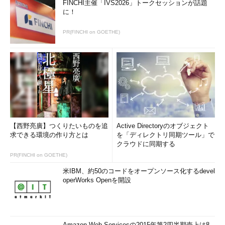
FINCHI主催「IVS2026」トークセッションが話題
しかし、組織が人材を選出することも多い現在、担当者が情報
に！
セキュリティに興味があるとは限りません。そういう人にとっ
て、自ら率先して情報を集めにいったり、イベントに参加したり
PR(FINCHI on GOETHE)
するのはなかなか難しいものです。
そこでポイントとなるのが、「情報収集などの活動を業務の一
環とすること」「組織内の評価基準を明確にすること」です。ま
ず、業務の一環として、ネット上の情報を集める時間を意図的に
設けたり、外部で行われるイベントなどに積極的に参加させ、情
報収集や発信をさせたりするなどの仕組みを作ります。その上で
モチベーション維持のために、評価基準を整備します。例えば、
【西野亮廣】つくりたいものを追
Active Directoryのオブジェクト
情報収集や課外活動、情報発信に関わる回数や日数などをKPIと
求できる環境の作り方とは
を「ディレクトリ同期ツール」で
クラウドに同期する
して決めておくとよいでしょう。
PR(FINCHI on GOETHE)
攻撃手法は日々進化しており、キャッチアップするのは大変な
米IBM、約50のコードをオープンソース化するdevel
作業ですが、最近ではWeb上にサイバー攻撃に関する解説記事な
operWorks Openを開設
どがたくさん公開されていますし、攻撃手法に特化した動画講座
などもあります。また、セキュリティ専門家の方々がSNSやブロ
グで公開する情報も参考になります。
Amazon Web Servicesの2015年第2四半期売上は8