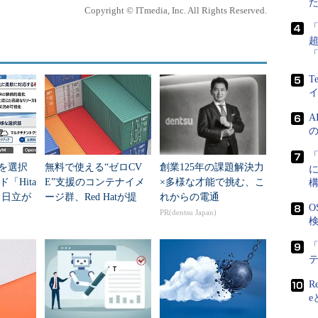
Copyright © ITmedia, Inc. All Rights Reserved.
の社内推進に関するコンサルティングを実施してきた。
やサービスプロバイダだけでなく、一般企業に広がって
T
テナベースソフトウェアの認定制度、「OpenShift
wareに続き、富士通のInterstage Application
tainer Platformのサポート期間も、5年から7年に延長し
「
Mを選択
無料で使える“ゼロCV
創業125年の課題解決力
てレッドハット製品を提供する「認定クラウドパー
「Hita
E”支援のコンテナイメ
×多様な才能で挑む、こ
の提携では、Microsoft Azure上で、Linuxに
x」、日立が
ージ群、Red Hatが提
れからの電通
O
品を提供できるようになったと望月氏は話した。
？
供 不要ソフトを極力
PR(dentsu Japan)
検
排除
場全体の伸びが7～8％であるなかで、Red Hat
「
大幅に超える2桁成長」（望月氏）を記録、JBossについては 数
R
e