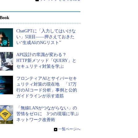
Book
ChatGPTに「入力してはいけな
い」5項目――押さえておきた
い“生成AIのNGリスト”
API設計の常識が変わる？
HTTP新メソッド「QUERY」と
セキュリティ対策を学ぶ
フロンティアAIとサイバーセキ
ュリティ対策の現在地 「17万
行のAIコード分析」事例と公的
ガイドラインが示す道筋
「無線LANがつながらない」の
苦情をゼロに 3つの現場に学ぶ
ネットワーク改善術
»
一覧ページへ