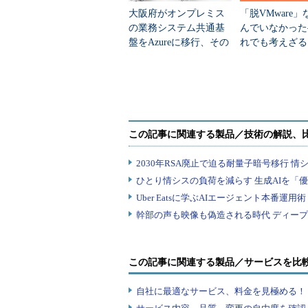
OpenStackのマネージドプライ
大阪府がオンプレミス
「脱VMware
マイクロソフトと共同パート
の業務システム共通基
んでいなかった
盤をAzureに移行、その
れでも考えざる
望月氏は、過去1年間の実績を踏ま
狙いは
い人のための“
びハイブリッドクラウド活用の促進、I
道”
ンテナプラットフォームの導入促進
具体的には、特に一般企業におけるOpe
ドプライベートクラウドを推進する
を対象としてパートナープログラム
キテクチャの提供といった活動を通
のクラウドを構築し、運用を代行す
クラウド関連では他に、OpenStackに
ウドと同等の効率性と利便性を実現で
Formsで、ハイブリッドクラウド
この記事に関連する製品／サービスを比
加えてレッドハットは12月22日
自社に最適なサービス、料金を見極める！『I
共同で統合パートナープログラム「Red Hat