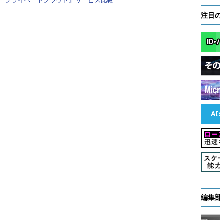
『プライベートクラウド』サービス比較
ure上でのレッドハットソフトウェアの提供を支援するも
注目
合的な技術サポート、特別価格でのサブスクリプシ
レッドハットが買収した3Scaleの国内における本格展
イル活用で「成功している例は一握り」（望月氏）
pplication Platformを通じ、効率を高め。基幹システムと
と話した。
のDevOpsディスカバリセッションを、年間200社の
StackとOpenShiftを組み合わせたソリューション
氏は話した。
編集