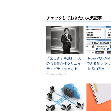
社を超える企業に対してDevOps
導入実績は、過去数カ月で、SIer
チェックしておきたい人気記事
きたという。
一方、OpenShift上で稼働するコン
Primedパートナー」では、日立製作所のJust
Serverを認定した。OpenShift Con
た。
「楽しさ」を感じ、人
Hyper-VやKV
クラウドサービス事業者と提携し
の心を動かすクリエイ
できる新クラウド
トナー」は2倍の成長。日本マイクロソフトと
ティビティを届ける
chi EverFle
加えOpenShiftなど、幅広い製
提供する背景は
PR(dentsu Japan)
同社の中核事業であるLinuxでは、市
Enterprise Linuxは「10％を
十％の伸びだったという。