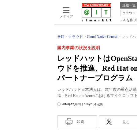
連載一覧
クラウド
メディア
AIを作
＠IT
クラウド
Cloud Native Central
レッドハッ
国内事業の状況を説明
レッドハットはOpenS
ウドを推進、Red Hat 
パートナープログラム
レッドハット日本法人は、次年度の重点活動に
進、Red Hat on Azureにおけるマイ
2016年12月28日 18時23分 公開
印刷
見る