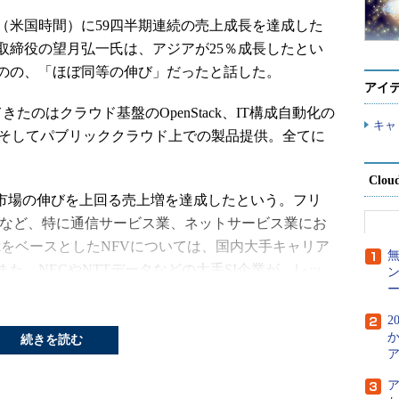
1日（米国時間）に59四半期連続の売上成長を達成した
取締役の望月弘一氏は、アジアが25％成長したとい
のの、「ほぼ同等の伸び」だったと話した。
アイ
のはクラウド基盤のOpenStack、IT構成自動化の
キャ
hift、そしてパブリッククラウド上での製品提供。全てに
Clou
と、市場の伸びを上回る売上増を達成したという。フリ
スなど、特に通信サービス業、ネットサービス業にお
ackをベースとしたNFVについては、国内大手キャリア
た、NECやNTTデータなどの大手SI企業が、レッ
ー
にコミットしているという。
2
ーションの最新版、Red Hat OpenStack Platform
か
続きを読む
年から、最大5年に延長している。
psディスカバリセッション」という活動を通じ、20