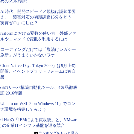
ための5つの質問
「AI時代、開発スピード／規模は認知限界
超え」 障害対応の初期調査15分をどう
「実質ゼロ」にした？
erraformにおける変数の使い方 外部ファ
イルやコマンドで変数を利用するには
AIコーディングだけでは「塩漬けレガシー
の刷新」がうまくいかないワケ
CloudNative Days Tokyo 2020」は9月上旬
に開催、イベントプラットフォームは独自
構築
SSのサーバ構築自動化ツール、4製品徹底
証 2016年版
Ubuntu on WSL 2 on Windows 11」でコン
テナ環境を構築してみよう
ed Hatの「IBMによる買収後」と、VMwar
との企業ITインフラ基盤を巡る競合
»
ランキングをもっと見る