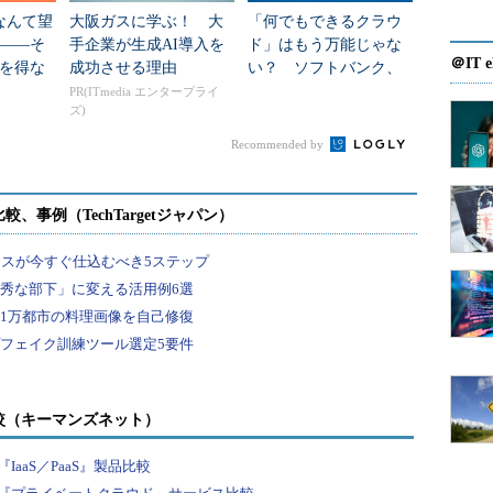
ベートクラウドを推進、Red Hat on Azureでは
」なんて望
大阪ガスに学ぶ！ 大
「何でもできるクラウ
ナープログラム
――そ
手企業が生成AI導入を
ド」はもう万能じゃな
＠IT e
を得な
成功させる理由
い？ ソフトバンク、
え、今後1年間はプライベートクラウドの導入およ
3つの筋
日本版ネオクラウドに
PR(ITmedia エンタープライ
oT、モバイル、API関連の提案強化、DevOps／コ
ズ)
名乗り
、の3つに力を入れていくと話した。
Recommended by
nStack、OpenShift活用という観点で、マネージ
。データセンター事業者／クラウドサービス事業者
を拡大。技術者トレーニング、検証環境や参照アー
じ、事業者が自社データセンター上に、各顧客専用
るサービスの普及を目指すという。
OpenShift、Ansibleを組み合わせ、パブリッククラ
きるプライベートクラウドを提案。また、Cloud
の運用を支援していきたいという。
較（キーマンズネット）
、日本独自の取り組みとして、日本マイクロソフトと
aaS／PaaS』製品比較
 on Azure Partner Network」を発表した。これ