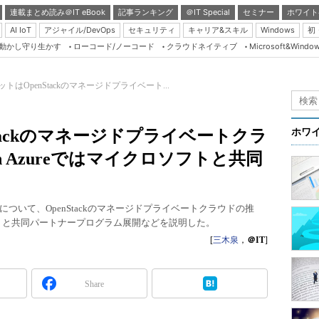
連載まとめ読み＠IT eBook
記事ランキング
＠IT Special
セミナー
ホワイト
AI IoT
アジャイル/DevOps
セキュリティ
キャリア&スキル
Windows
初
り動かし守り生かす
ローコード/ノーコード
クラウドネイティブ
Microsoft&Windo
Server & Storage
HTML5 + UX
トはOpenStackのマネージドプライベート...
Smart & Social
Coding Edge
tackのマネージドプライベートクラ
ホワ
Java Agile
on Azureではマイクロソフトと共同
Database Expert
Linux ＆ OSS
ついて、OpenStackのマネージドプライベートクラウドの推
Master of IP Networ
クロソフトと共同パートナープログラム展開などを説明した。
Security & Trust
[
三木泉
，
＠IT
]
Test & Tools
Share
Insider.NET
ブログ