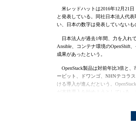
米レッドハットは2016年12月2
と発表している。同社日本法人代表
い、日本の数字は発表していないも
日本法人が過去1年間、力を入れてきた
Ansible、コンテナ環境のOpenS
成果があったという。
OpenStack製品は対前年比3倍
ービット、ドワンゴ、NHNテコラ
ける導入が進んだという。OpenSt
が本格導入を始めようとしている。ま
ドハットのOpenStack製品の展開
12月21日にはOpenStackディストリビュ
10を発表。サポート期間は従来の3
コンテナ基盤については、「DevO