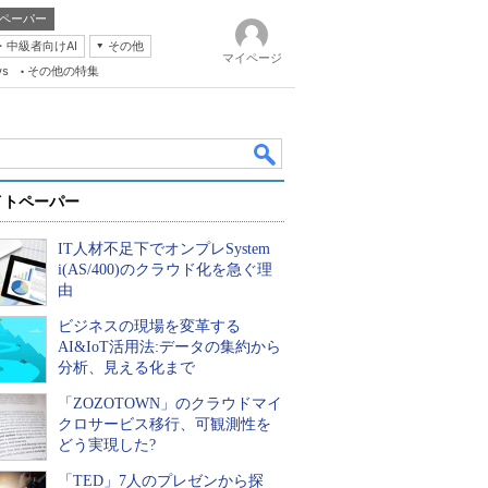
ペーパー
・中級者向けAI
その他
マイページ
ws
その他の特集
イトペーパー
IT人材不足下でオンプレSystem
i(AS/400)のクラウド化を急ぐ理
由
ビジネスの現場を変革する
k
AI&IoT活用法:データの集約から
分析、見える化まで
「ZOZOTOWN」のクラウドマイ
クロサービス移行、可観測性を
どう実現した?
「TED」7人のプレゼンから探