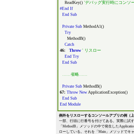
ReadKey()
'デバッグ実行時にコンソ
#End If
End
Sub
Private
Sub
MethodA1()
Try
MethodB()
Catch
46
:
Throw
' リスロー
End
Try
End
Sub
……省略……
Private
Sub
MethodB()
67
:
Throw
New
ApplicationException()
End
Sub
End
Module
例外をリスローするコンソールアプリの例（上
一部、行頭に行番号を付けてある。実際に試
「MethodB」メソッドの中で発生したApplicat
ローしている。それを「Main」メソッドで