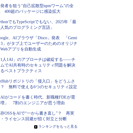
発者を狙う“自己拡散型npmワーム”の全
 400超のパッケージに感染拡大
ythonでもTypeScriptでもない、2025年「最
も人気のプログラミング言語」
oogle、AIブラウザ「Disco」発表 「Gemi
i 3」がタブ上でユーザーのためのオリジナ
Webアプリを自動生成
1人1AI」のアプローチは破綻する――チ
ームでAI共有時のセキュリティ問題を解決
するベストプラクティス
itHubリポジトリの「侵入口」をどうふさ
ぐ？ 無料で使える6つのセキュリティ設定
AIがコードを書く時代、新職種FDEが需
要増」 7割のエンジニアが思う理由
存OSSをAIで“一から書き直し”？ 再実
装・ライセンス回避が招く対立と分断
»
ランキングをもっと見る