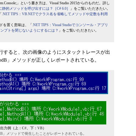
em.Console;」という書き方は、Visual Studio 2015からのものだ。詳し
ずに静的メソッドを呼び出すには？［C# 6.0］
」をご覧いただきたい。
「
.NET TIPS：VB.NETでクラス名を省略してメソッドや定数を利用
ソッドを置く意味は、「
.NET TIPS：Visual Studioでコンソール・アプリ
ロンプトを閉じないようにするには？
」をご覧いただきたい。
行すると、次の画像のようにスタックトレースが出
hodB」メソッドが正しくレポートされている。
出力例（上：C#、下：VB）
odB」メソッドで発生したことがレポートされている。