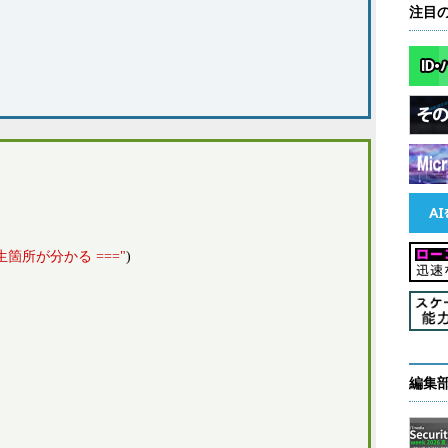
注目
外発生箇所が分かる ==="
)
編集