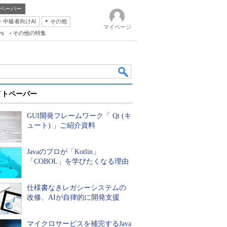
ペーパー
・中級者向けAI
その他
マイページ
ws
その他の特集
イトペーパー
GUI開発フレームワーク「 Qt (キ
ュート) 」ご紹介資料
Javaのプロが「Kotlin」
k
「COBOL」を学びたくなる理由
仕様書なきレガシーシステムの
改修、AIが自律的に開発支援
マイクロサービスを補完するJava