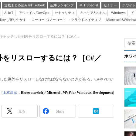
連載まとめ読み＠IT eBook
記事ランキング
＠IT Special
セミナー
ホワイト
AI IoT
アジャイル/DevOps
セキュリティ
キャリア&スキル
Windows
初
り動かし守り生かす
ローコード/ノーコード
クラウドネイティブ
Microsoft&Windo
Server & Storage
HTML5 + UX
キャッチした例外をリスローするには？［C#／...
Smart & Social
Coding Edge
外をリスローするには？［C#／
ホワ
Java Agile
Database Expert
した例外をリスローしなければならないときがある。C#やVBで
Linux ＆ OSS
Master of IP Networ
[
山本康彦
，
BluewaterSoft／Microsoft MVP for Windows Development
]
Security & Trust
見る
Share
Test & Tools
Insider.NET
ブログ