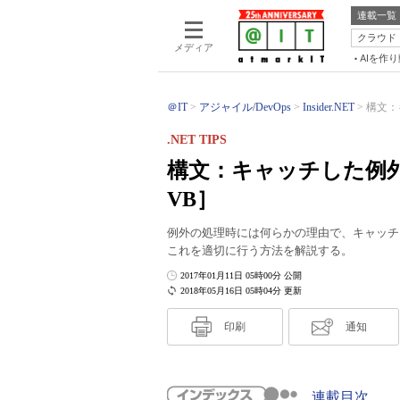
連載一覧
クラウド
メディア
AIを作
＠IT
アジャイル/DevOps
Insider.NET
構文：
.NET TIPS
構文：キャッチした例
VB］
例外の処理時には何らかの理由で、キャッチ
これを適切に行う方法を解説する。
2017年01月11日 05時00分 公開
2018年05月16日 05時04分 更新
印刷
通知
連載目次