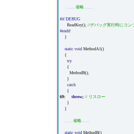
……省略……
#if DEBUG
ReadKey();
//デバッグ実行時にコ
#endif
}
static
void
MethodA1()
{
try
{
MethodB();
}
catch
{
69
:
throw
;
// リスロー
}
}
……省略……
static
void
MethodB()