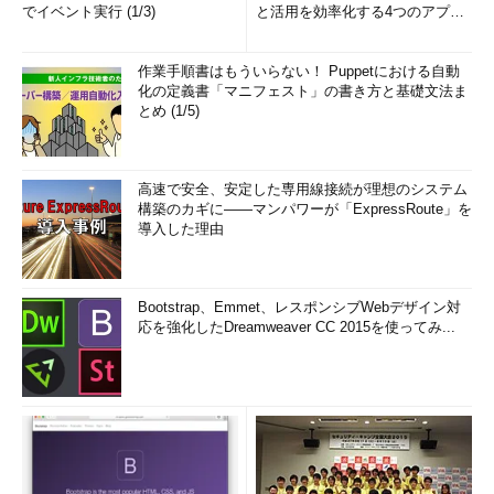
でイベント実行 (1/3)
と活用を効率化する4つのアプリ
(1/3)
作業手順書はもういらない！ Puppetにおける自動
化の定義書「マニフェスト」の書き方と基礎文法ま
とめ (1/5)
高速で安全、安定した専用線接続が理想のシステム
構築のカギに――マンパワーが「ExpressRoute」を
導入した理由
Bootstrap、Emmet、レスポンシブWebデザイン対
応を強化したDreamweaver CC 2015を使ってみ...