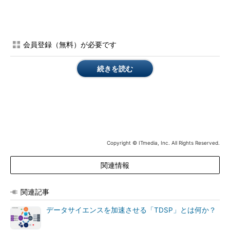
IDEARがPythonに対応
これに伴い、既存の「R」ベースのツールはそれぞれ「IDEAR
in R」「AMAR in R」に表記を変更。併せて、IDEARとAMARに
会員登録（無料）が必要です
も、以下の機能追加や機能強化が行われた。
続きを読む
IDEAR in Rで日時フィールドから日時コンポーネントを自動抽出
可能に
IDEAR in Rは、日時コンポーネント（年、月、平日、1年のう
ちの週数、時間など）を自動的に抽出し、元のデータセットに直
接追加できるようになった。列名は末尾が「_autogen_year」
「_autogen_month」などのようになる。
Copyright © ITmedia, Inc. All Rights Reserved.
関連情報
関連記事
データサイエンスを加速させる「TDSP」とは何か？
IDEAR in Rで日時コンポーネントの自動抽出が可