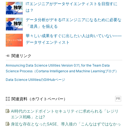
ITエンジニアがデータサイエンティストを目指すに
能に
は？
新機能：IDEAR in Rが「Visual Studio」で「R Tools for Visual
データ分析がデキるITエンジニアになるために必要な
Studio（RTVS）」から実行可能に
「道具」を揃える
2016年9月にリリースされたバージョンのIDEAR in Rは、
華々しい成果をすぐに出したい人は向いていない――
「RStudio」で実行する必要があった。今回、データサイエンス
データサイエンティスト
IDEとしてVisual Studio上の「RTVS」を好むユーザー向けに、こ
の環境でIDEAR in Rを実行できるようにした。
関連リンク
機能強化
Announcing Data Science Utilities Version 0.11, for the Team Data
Science Process（Cortana Intelligence and Machine Learningブログ）
「Azure Data Science Virtual Machine（DSVM）」で、
Data Science UtilitiesのGitHubページ
IDEARをRとPythonの両方で実行しやすくなった
IDEAR in Rが、「Hands-On Data Science Sharing R Code
- With Style」のガイダンスに従った一貫性の高いコーディ
関連資料（ホワイトペーパー）
PR
ングスタイルを備えるようになった
AI時代のエンドポイントセキュリティに求められる「レジリ
エンス戦略」とは?
身近な存在となったSASE、導入後の「こんなはずではなかっ