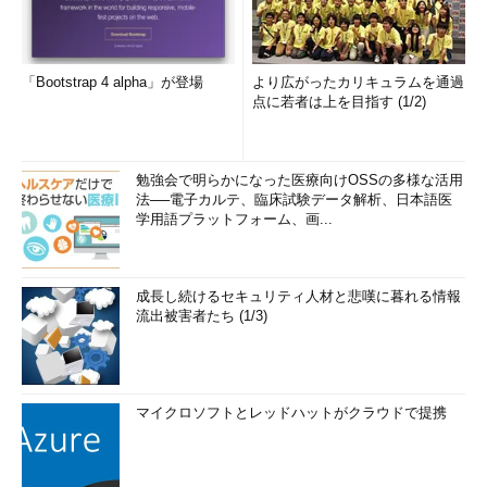
「Bootstrap 4 alpha」が登場
より広がったカリキュラムを通過
点に若者は上を目指す (1/2)
勉強会で明らかになった医療向けOSSの多様な活用
法──電子カルテ、臨床試験データ解析、日本語医
学用語プラットフォーム、画...
成長し続けるセキュリティ人材と悲嘆に暮れる情報
流出被害者たち (1/3)
マイクロソフトとレッドハットがクラウドで提携