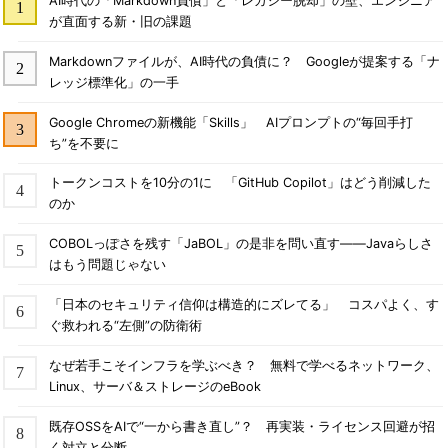
AI時代の「Markdown負債」と「レガシー脱却」の壁、エンジニア
が直面する新・旧の課題
Markdownファイルが、AI時代の負債に？ Googleが提案する「ナ
レッジ標準化」の一手
Google Chromeの新機能「Skills」 AIプロンプトの“毎回手打
ち”を不要に
トークンコストを10分の1に 「GitHub Copilot」はどう削減した
のか
COBOLっぽさを残す「JaBOL」の是非を問い直す――Javaらしさ
はもう問題じゃない
「日本のセキュリティ信仰は構造的にズレてる」 コスパよく、す
ぐ救われる“左側”の防衛術
なぜ若手こそインフラを学ぶべき？ 無料で学べるネットワーク、
Linux、サーバ＆ストレージのeBook
既存OSSをAIで“一から書き直し”？ 再実装・ライセンス回避が招
く対立と分断