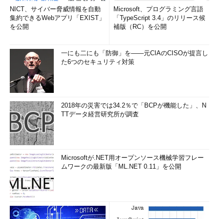
NICT、サイバー脅威情報を自動
Microsoft、プログラミング言語
集約できるWebアプリ「EXIST」
「TypeScript 3.4」のリリース候
を公開
補版（RC）を公開
一にも二にも「防御」を――元CIAのCISOが提言し
た6つのセキュリティ対策
2018年の災害では34.2％で「BCPが機能した」、N
TTデータ経営研究所が調査
Microsoftが.NET用オープンソース機械学習フレー
ムワークの最新版「ML.NET 0.11」を公開