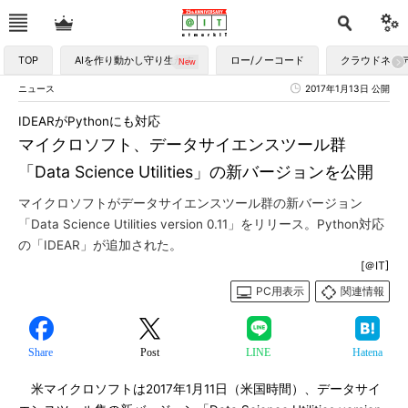
TOP
AIを作り動かし守り生かす
ロー/ノーコード
クラウドネイ
ニュース
2017年1月13日 公開
IDEARがPythonにも対応
マイクロソフト、データサイエンスツール群
「Data Science Utilities」の新バージョンを公開
マイクロソフトがデータサイエンスツール群の新バージョン
「Data Science Utilities version 0.11」をリリース。Python対応
の「IDEAR」が追加された。
[＠IT]
PC用表示
関連情報
Share
Post
LINE
Hatena
米マイクロソフトは2017年1月11日（米国時間）、データサイ