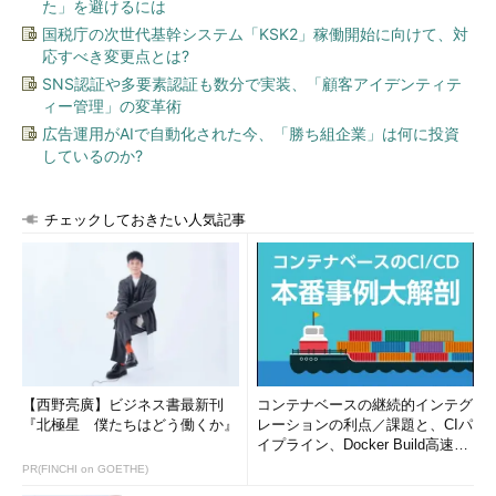
た」を避けるには
国税庁の次世代基幹システム「KSK2」稼働開始に向けて、対
応すべき変更点とは?
SNS認証や多要素認証も数分で実装、「顧客アイデンティテ
ィー管理」の変革術
広告運用がAIで自動化された今、「勝ち組企業」は何に投資
しているのか?
チェックしておきたい人気記事
【西野亮廣】ビジネス書最新刊
コンテナベースの継続的インテグ
『北極星 僕たちはどう働くか』
レーションの利点／課題と、CIパ
イプライン、Docker Build高速化
のコツ (1/2...
PR(FINCHI on GOETHE)