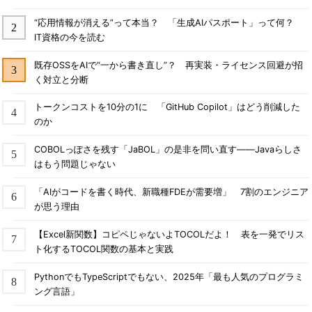
“応用情報が消える”って本当？ 「生成AIパスポート」って何？
IT資格の今を読む
既存OSSをAIで“一から書き直し”？ 再実装・ライセンス回避が招
く対立と分断
トークンコストを10分の1に 「GitHub Copilot」はどう削減した
のか
COBOLっぽさを残す「JaBOL」の是非を問い直す――Javaらしさ
はもう問題じゃない
「AIがコードを書く時代、新職種FDEが需要増」 7割のエンジニア
が思う理由
【Excel新関数】コピペじゃないよTOCOLだよ！ 表を一発でリス
ト化するTOCOL関数の基本と実践
PythonでもTypeScriptでもない、2025年「最も人気のプログラミ
ング言語」