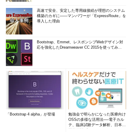
高速で安全、安定した専用線接続が理想のシステム
構築のカギに――マンパワーが「ExpressRoute」を
導入した理由
Bootstrap、Emmet、レスポンシブWebデザイン対
応を強化したDreamweaver CC 2015を使ってみ...
「Bootstrap 4 alpha」が登場
勉強会で明らかになった医療向け
OSSの多様な活用法──電子カル
テ、臨床試験データ解析、日本語
医学用語プラットフォーム、画...