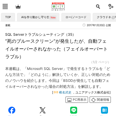
TOP
AIを作り動かし守り生かす
ロー/ノーコード
クラウドネイ
連載
2017年1月20日 公開
SQL Serverトラブルシューティング（35）
“死のブルースクリーン”が発生したが、自動フェ
イルオーバーされなかった（フェイルオーバート
ラブル）
（1/2 ページ）
本連載は、「Microsoft SQL Server」で発生するトラブルを「ど
んな方法で」「どのように」解決していくか、正しい対処のため
のノウハウを紹介します。今回は「BSODが発生しても自動フェ
イルオーバーされなかった場合の対処方法」を解説します。
[
椎名武史
，ユニアデックス株式会社]
PC用表示
関連情報