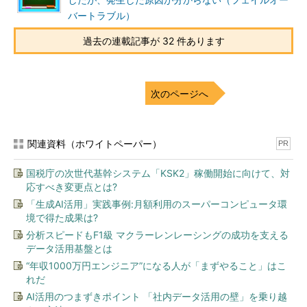
したが、発生した原因が分からない（フェイルオー
バートラブル）
過去の連載記事が 32 件あります
図28-3 シャットダウン時には、1つ目のノード
「Node 1」が停止する前に、投票権が動的に2つ
次のページへ
目のノード「Node 2」へ移動される
しかし、投票権などを移動できない急な障害でシステムがダウ
関連資料（ホワイトペーパー）
PR
ンすると、上記の都合からクラスタとして動作できなくなるクォ
ーラム障害が発生します。クォーラム障害は、システム障害や永
国税庁の次世代基幹システム「KSK2」稼働開始に向けて、対
続的な通信障害の他、WSFC（Windows Serverフェイルオーバ
応すべき変更点とは?
ークラスタリング）内の複数のノードにおける不適切な構成が原
「生成AI活用」実践事例:月額利用のスーパーコンピュータ環
因で発生します。
境で得た成果は?
分析スピードもF1級 マクラーレンレーシングの成功を支える
目次に戻る
データ活用基盤とは
“年収1000万円エンジニア”になる人が「まずやること」はこ
解決方法
れだ
AI活用のつまずきポイント 「社内データ活用の壁」を乗り越