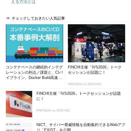
える方法とは
チェックしておきたい人気記事
コンテナベースの継続的インテグ
FINCHI主催「IVS2026」トーク
レーションの利点／課題と、CIパ
セッションが話題に！
イプライン、Docker Build高速化
のコツ (1/2...
PR(FINCHI on GOETHE)
FINCHI主催「IVS2026」トークセッションが話題
に！
PR(FINCHI on GOETHE)
NICT、サイバー脅威情報を自動集約できるWebアプ
リ「EXIST」を公開