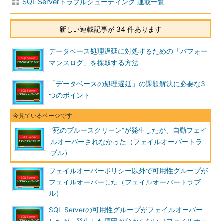
なっています（*1）。
SQL Serverトラブルシューティング 連載一覧
（*1）
Windows Server 2012 フェール
新しい連載記事が 34 件あります
オーバー クラスターでクォーラムを
構成および管理する（Microsoft
データベース処理遅延に対処するための「パフォー
Developer Network）
マンスログ」を採取する方法
2ノード構成では、この動的なクォーラム管理によって片ノー
「データベースの処理遅延」の課題解決に必要な3
ドだけに投票権を持たせます（図28-2）。通常の方法でシャット
つのポイント
ダウンする（スタートメニューからシャットダウンを選択する）
場合には、事前に投票権などを他のノードに動的に移動させてか
らシャットダウンします（図28-3）。
“死のブルースクリーン”が発生したが、自動フェイ
ルオーバーされなかった（フェイルオーバートラ
ブル）
フェイルオーバーポリシー以外で可用性グループが
フェイルオーバーした（フェイルオーバートラブ
ル）
図28-2 フェールオーバー クラスター マネージ
ャーで現在の投票状況を確認すると、「Node 1」
SQL Serverの可用性グループがフェイルオーバー
のみが投票権を持っている