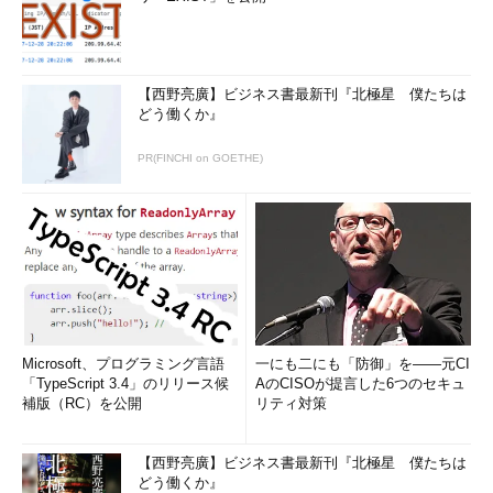
【西野亮廣】ビジネス書最新刊『北極星 僕たちは
どう働くか』
PR(FINCHI on GOETHE)
Microsoft、プログラミング言語
一にも二にも「防御」を――元CI
「TypeScript 3.4」のリリース候
AのCISOが提言した6つのセキュ
補版（RC）を公開
リティ対策
【西野亮廣】ビジネス書最新刊『北極星 僕たちは
どう働くか』