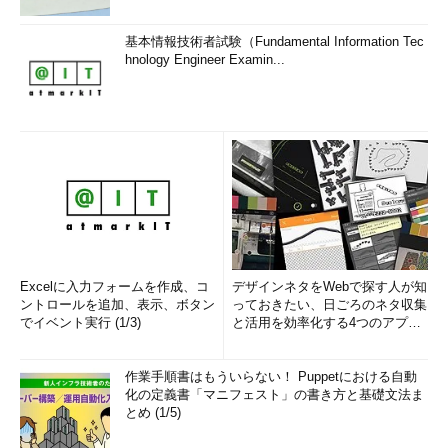
基本情報技術者試験（Fundamental Information Tec
hnology Engineer Examin...
Excelに入力フォームを作成、コ
デザインネタをWebで探す人が知
ントロールを追加、表示、ボタン
っておきたい、日ごろのネタ収集
でイベント実行 (1/3)
と活用を効率化する4つのアプリ
(1/3)
作業手順書はもういらない！ Puppetにおける自動
化の定義書「マニフェスト」の書き方と基礎文法ま
とめ (1/5)