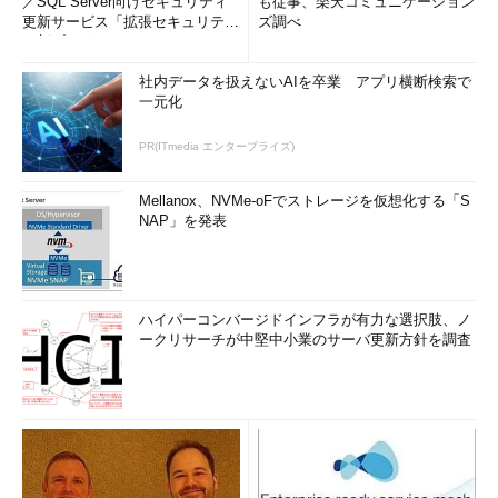
／SQL Server向けセキュリティ
も従事、楽天コミュニケーション
更新サービス「拡張セキュリティ
ズ調べ
更新プログ...
社内データを扱えないAIを卒業 アプリ横断検索で
一元化
PR(ITmedia エンタープライズ)
Mellanox、NVMe-oFでストレージを仮想化する「S
NAP」を発表
ハイパーコンバージドインフラが有力な選択肢、ノ
ークリサーチが中堅中小業のサーバ更新方針を調査