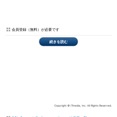
図28-1 Windowsイベントビューアーで「エラー
41092」を確認
会員登録（無料）が必要です
目次に戻る
続きを読む
トラブルの原因を探る
記録されていた「エラー41092」には、「Always On: the local
Windows Server Failover Clustering (WSFC) node has lost
quorum のため、可用性レプリカ マネージャーをオフラインに移
行しています」とあります。「クォーラム（過半数に達する投票
数）がない」ために、「可用性レプリカマネージャーが機能して
いなかった」ことが原因のようです。
Windows Server 2012以降には、動的なクォーラム管理機能が
実装されています。クォーラム管理機能により、各ノードの状態
Copyright © ITmedia, Inc. All Rights Reserved.
に基づいてノードへの投票の割り当てを動的に管理できるように