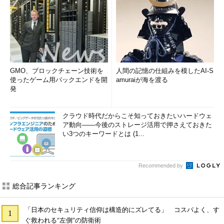
GMO、ブロックチェーン技術を
人間の記憶の仕組みを模したAI-S
使ったゲーム用バックエンドを開
amuraiが海を渡る
発
クラウド時代だからこそ知っておきたいハードウェ
ア動向――今後のストレージ活用で押さえておきた
い3つのキーワードとは (1...
Recommended by
総合記事ランキング
「日本のセキュリティ信仰は構造的にズレてる」 コスパよく、す
ぐ救われる“左側”の防衛術