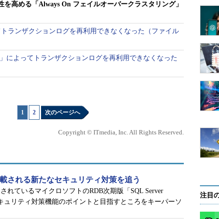
可用性を高める「Always On フェイルオーバークラスタリング」
ステムに何らかの障害が発生した場合に、サービス／業務を停止させ
に工夫／対策されたシステムの特徴のことです。例えば、ディスクを
」もその1つです。RAIDは、仮に物理ディスクが1つ故障しても他のデ
によってトランザクションログを再利用できなくなった（ファイル
とで、データの読み書きを止めない＝サービス／業務を止めないよう
ORING」によってトランザクションログを再利用できなくなった
C（Windows Server Failover Clustering）」上で
を高めるための機能です。WSFCは複数のノード（サー
2）、共有ディスク、ネットワークを使って構成され
スクを参照するように動作し、あるノードに障害が発
1
|
2
次のページへ
わりし、システム全体として処理／サービスを続行
Copyright © ITmedia, Inc. All Rights Reserved.
は、Windows Serverが持つ機能であり、Active Directoryと呼ば
造の中にサーバ、クライアント、ユーザー、それらを統合するグルー
アクセス制御を行うための仕組みです。Windows Server 2016以
16」に搭載される新たなセキュリティ対策を追う
なくてもクラスタ構築が可能となっています
ているマイクロソフトのRDB次期版「SQL Server
注目
るセキュリティ対策機能のポイントと目指すところをキーパーソ
クやディスクI/Oを通じて死活監視（マシンやシス