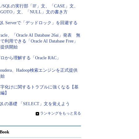
L/SQLの実行部「IF」文、「CASE」文、
GOTO」文、「NULL」文の書き方
QL Serverで「デッドロック」を回避する
racle、「Oracle AI Database 26ai」発表 無
で利用できる「Oracle AI Database Free」
を提供開始
ロから理解する「Oracle RAC」
loudera、Hadoop検索エンジンを正式提供
開始
文字化けに関するトラブルに強くなる【基
礎編】
QLの基礎 「SELECT」文を覚えよう
»
ランキングをもっと見る
Book