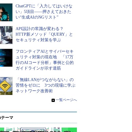
ChatGPTに「入力してはいけな
い」5項目――押さえておきた
い“生成AIのNGリスト”
API設計の常識が変わる？
HTTP新メソッド「QUERY」と
セキュリティ対策を学ぶ
フロンティアAIとサイバーセキ
ュリティ対策の現在地 「17万
行のAIコード分析」事例と公的
ガイドラインが示す道筋
「無線LANがつながらない」の
苦情をゼロに 3つの現場に学ぶ
ネットワーク改善術
»
一覧ページへ
のテーマ