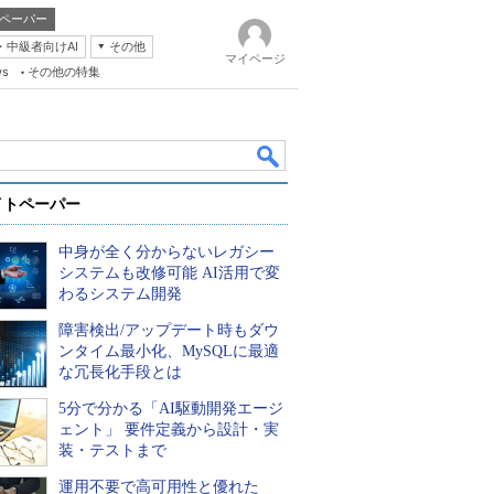
ペーパー
・中級者向けAI
その他
マイページ
ws
その他の特集
イトペーパー
中身が全く分からないレガシー
システムも改修可能 AI活用で変
わるシステム開発
障害検出/アップデート時もダウ
k
ンタイム最小化、MySQLに最適
な冗長化手段とは
5分で分かる「AI駆動開発エージ
ェント」 要件定義から設計・実
装・テストまで
運用不要で高可用性と優れた