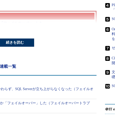
P
「
S
なぜか「フェイルオーバー」した
O
にもかかわらず、SQL Serverが立ち上がらなくなった
料
の可用性グループがフェイルオーバーしたが、発生した原因が分か
続きを読む
ゼ
リシー以外で可用性グループがフェイルオーバーした
グ
C
グ 連載一覧
ーバークラスタリング」とは何か
S
verに搭載された可用性（*1）ソリューションの概念のこと
わらず、SQL Serverが立ち上がらなくなった（フェイルオ
ラスタインスタンス（Failover Cluster
（Availability Group：AG）の2つに分類されます。
erがなぜか「フェイルオーバー」した（フェイルオーバートラブ
説します。
＠IT e