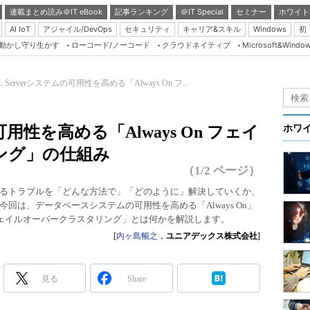
連載まとめ読み＠IT eBook
記事ランキング
＠IT Special
セミナー
ホワイト
AI IoT
アジャイル/DevOps
セキュリティ
キャリア&スキル
Windows
初
り動かし守り生かす
ローコード/ノーコード
クラウドネイティブ
Microsoft&Windo
Server & Storage
HTML5 + UX
L Serverシステムの可用性を高める「Always On フ...
Smart & Social
）
Coding Edge
の可用性を高める「Always On フェイ
ホワ
Java Agile
ング」の仕組み
Database Expert
（1/2 ページ）
Linux ＆ OSS
er」で発生するトラブルを「どんな方法で」「どのように」解決していくか、
回は、データベースシステムの可用性を高める「Always On」
Master of IP Networ
n フェイルオーバークラスタリング」とは何かを解説します。
Security & Trust
[
内ヶ島暢之
，
ユニアデックス株式会社
]
Test & Tools
Insider.NET
見る
Share
ブログ