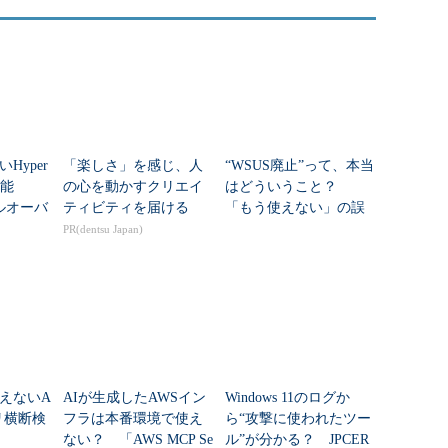
Hyper
「楽しさ」を感じ、人
“WSUS廃止”って、本当
機能
の心を動かすクリエイ
はどういうこと？
ルオーバ
ティビティを届ける
「もう使えない」の誤
グとラ
解を正す
PR(dentsu Japan)
ション
えないA
AIが生成したAWSイン
Windows 11のログか
リ横断検
フラは本番環境で使え
ら“攻撃に使われたツー
ない？ 「AWS MCP Se
ル”が分かる？ JPCER