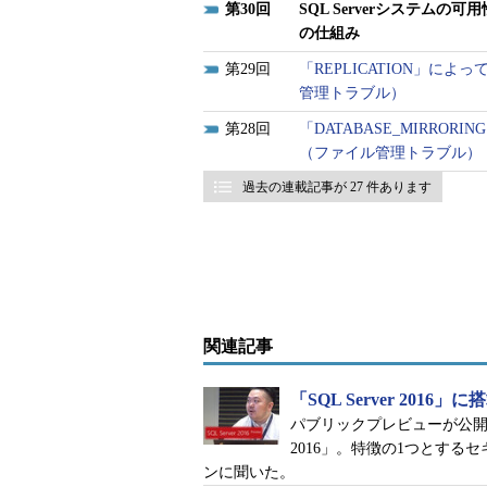
30
SQL Serverシステムの
*1：可用性とは、シ
の仕組み
ないようにするため
冗長化する「RAID
29
「REPLICATION」
ィスクで代替するこ
管理トラブル）
に対策できます
28
「DATABASE_MIRR
FCIは、Windows Serverが提供する「WSF
（ファイル管理トラブル）
動作する、SQL Serverの可用性
過去の連載記事が 27 件あります
バ）、ドメインコントローラー（*
ます。複数のノードから1つのディ
生したら、他のノードで処理を肩代
できるようにします。
関連記事
*2：ドメインコントローラー
れるディレクトリ構
プなどを定義し認証および
「SQL Server 20
降はドメイン環境で
パブリックプレビューが公開され
2016」。特徴の1つとす
WSFCでは、ノード間でネットワー
ンに聞いた。