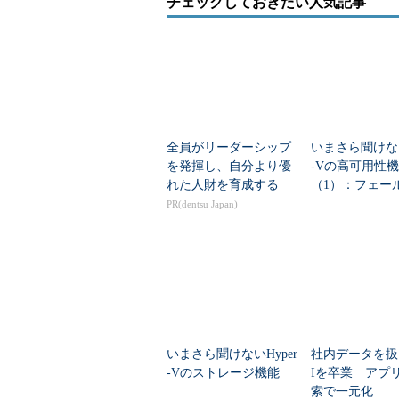
チェックしておきたい人気記事
全員がリーダーシップ
いまさら聞けない
を発揮し、自分より優
-Vの高可用性
れた人財を育成する
（1）：フェー
ークラスタリン
PR(dentsu Japan)
イブマイグレー
いまさら聞けないHyper
社内データを扱
-Vのストレージ機能
Iを卒業 アプ
索で一元化