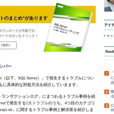
トのまとめ”があります
アイ
ダウンロードが可能です。
ロードボタンをクリック！
キャ
（無料）
Dat
ンバー
erver（以下、SQL Server）」で発生するトラブルについ
に
もに具体的な対処方法を紹介していきます。
複
いる「トランザクションログ」にまつわるトラブル事例を紹
verで発生する
5大トラブル
のうち、4つ目のカテゴリ
ays on」に関するトラブル事例と解決策を紹介しま