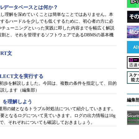
を外部から継続的に調べること）をしています。死
ルデータベースとは何か？
るサービスを再起動、または別のノードへの移動を
強し理解を深めていくことは簡単なことではありません。本
とを「フェイルオーバー」と呼びます。本稿におけ
対するハードルを少しでも低くするために、初心者の方に必
QL Server」のことを指しますので、フェイルオーバ
やチューニングといった実践に即した内容までを幅広く解説
サービス丸ごと」です。なお、WSFCはグループ単位でフ
割と、それを管理するソフトウェアであるDBMSの基本機
表現すると「SQL Serverインスタンスの含まれる
る」となります。
RT文
ネージャー」「クラスタアドミニストレータ」で管理／操作する
LECT文を実行する
歩の初歩を解説しました。今回は、複数の条件を指定して、目的
解説します（編集部）
編集
グ」を理解しよう
tabase運用の鍵となるトラブル対処法について紹介していきます。
の要となるログについて見ていきます。ログの出力情報は10g
ので、それぞれについても確認しておきましょう。