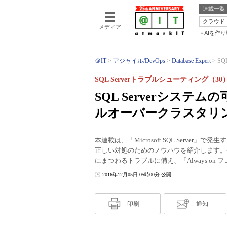
連載一覧
クラウド
メディア
AIを作
＠IT
アジャイル/DevOps
Database Expert
SQ
SQL Serverトラブルシューティング（30
SQL Serverシステム
ルオーバークラスタリ
本連載は、「Microsoft SQL Serv
正しい対処のためのノウハウを紹介します。今
にまつわるトラブルに備え、「Always o
2016年12月05日 05時00分 公開
印刷
通知