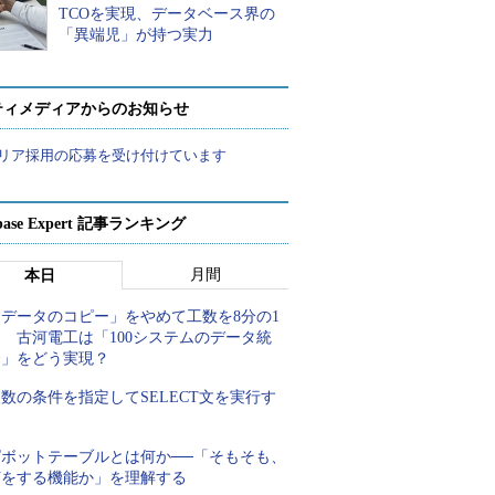
TCOを実現、データベース界の
「異端児」が持つ実力
ティメディアからのお知らせ
リア採用の応募を受け付けています
abase Expert 記事ランキング
月間
本日
「データのコピー」をやめて工数を8分の1
 古河電工は「100システムのデータ統
合」をどう実現？
数の条件を指定してSELECT文を実行す
る
ピボットテーブルとは何か──「そもそも、
何をする機能か」を理解する