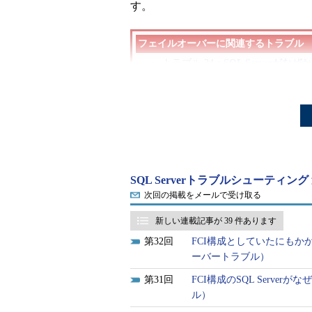
す。
フェイルオーバーに関連するトラブル
トラブル 24：
SQL Serverが
トラブル 25：
FCI構成としていた
トラブル 26：
SQL Server
らない
トラブル 27：
フェイルオーバーポ
→
その他のトラブルシューティン
SQL Serverトラブルシューティン
次回の掲載をメールで受け取る
「Always on フェイルオ
新しい連載記事が 39 件あります
「Always On」は、SQL Ser
32
FCI構成としていたにもかか
を指します。大きく、「フェイルオーバーク
ーバートラブル）
Instance：FCI）」と「可用性グループ
31
FCI構成のSQL Serv
このうち今回は、FCIの仕組みを解
ル）