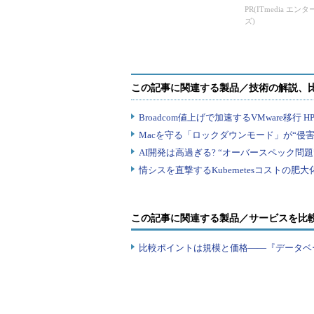
PR(ITmedia エン
ズ)
この記事に関連する製品／サービスを比
比較ポイントは規模と価格――『データベ