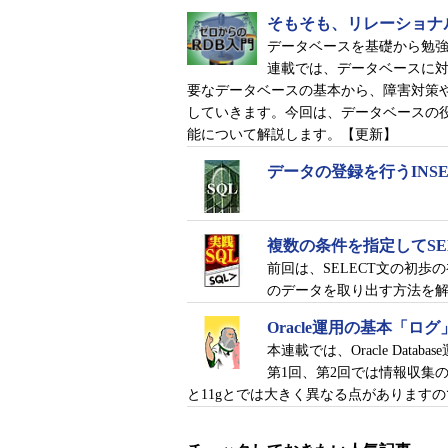
テムが正しく動作しているかどうか
そもそも、リレーショナ
活監視で異常を検知したら、該当す
データベースを基礎から勉
試みます。別のノードへ移動するこ
連載では、データベースに
るFCIは「WSFC上で動作しているS
要なデータベースの基本から、障害対策
ーされる対象は「SQL Serverの
していきます。今回は、データベースの役
ェイルオーバーを実行するので、正確に
能について解説します。【更新】
グループが、別のノードへ移行され
データの登録を行うINSE
「フェールオーバークラスターマ
複数の条件を指定してSE
前回は、SELECT文の初
のデータを取り出す方法を
Oracle運用の基本「ロ
本連載では、Oracle Da
第1回、第2回では情報収集
と11gとでは大きく異なる点があります