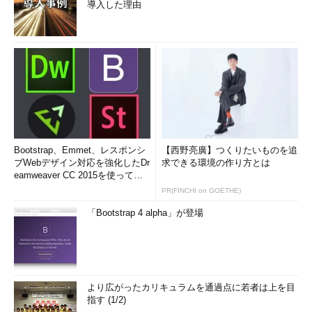
導入した理由
Bootstrap、Emmet、レスポンシ
【西野亮廣】つくりたいものを追
ブWebデザイン対応を強化したDr
求できる環境の作り方とは
eamweaver CC 2015を使って
み...
PR(FINCHI on GOETHE)
「Bootstrap 4 alpha」が登場
より広がったカリキュラムを通過点に若者は上を目
指す (1/2)