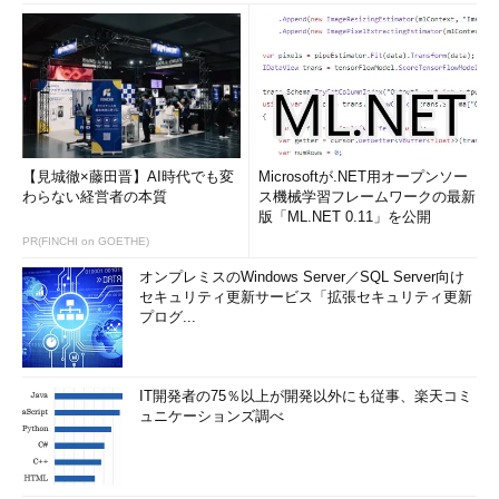
【見城徹×藤田晋】AI時代でも変
Microsoftが.NET用オープンソー
わらない経営者の本質
ス機械学習フレームワークの最新
版「ML.NET 0.11」を公開
PR(FINCHI on GOETHE)
オンプレミスのWindows Server／SQL Server向け
セキュリティ更新サービス「拡張セキュリティ更新
プログ...
IT開発者の75％以上が開発以外にも従事、楽天コミ
ュニケーションズ調べ