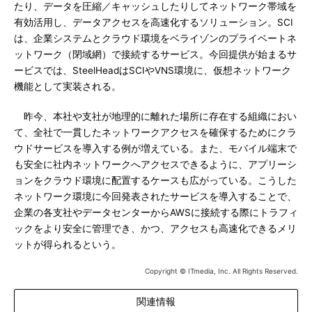
たり、データを圧縮／キャッシュしたりしてネットワーク帯域を
有効活用し、データアクセスを高速化するソリューション。SCI
は、企業システムとクラウド環境をベライゾンのプライベートネ
ットワーク（閉域網）で接続するサービス。今回提供が始まるサ
ービスでは、SteelHeadはSCIやVNS環境に、仮想ネットワーク
機能として実装される。
昨今、本社や支社が地理的に離れた場所に存在する組織におい
て、全社で一貫したネットワークアクセスを確保するためにクラ
ウドサービスを導入する例が増えている。また、モバイル端末で
も安全に社内ネットワークへアクセスできるように、アプリーシ
ョンをクラウド環境に配置するケースも広がっている。こうした
ネットワーク環境に今回発表されたサービスを導入することで、
企業の各支社やデータセンターからAWSに接続する際にトラフィ
ックをより安全に管理でき、かつ、アクセスも高速化できるメリ
ットが得られるという。
Copyright © ITmedia, Inc. All Rights Reserved.
関連情報