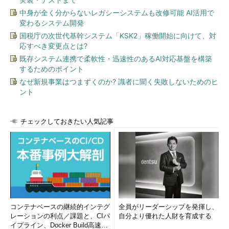
中身が全く分からないレガシーシステムも改修可能 AI活用で
変わるシステム開発
国税庁の次世代基幹システム「KSK2」稼働開始に向けて、対
応すべき変更点とは?
既存システム連携で柔軟性・迅速性のあるAI対応基盤を構築
するためのポイント
なぜ新規事業はつまずくのか? 識者に聞く失敗しないためのヒ
ント
チェックしておきたい人気記事
コンテナベースの継続的インテグ
全員がリーダーシップを発揮し、
レーションの利点／課題と、CIパ
自分より優れた人財を育成する
イプライン、Docker Build高速化