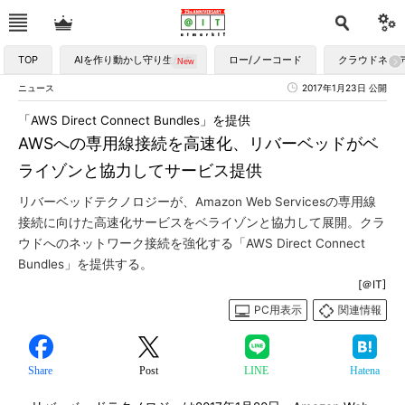
TOP
AIを作り動かし守り生かす
ロー/ノーコード
クラウドネイ
ニュース
2017年1月23日 公開
「AWS Direct Connect Bundles」を提供
AWSへの専用線接続を高速化、リバーベッドがベ
ライゾンと協力してサービス提供
リバーベッドテクノロジーが、Amazon Web Servicesの専用線
接続に向けた高速化サービスをベライゾンと協力して展開。クラ
ウドへのネットワーク接続を強化する「AWS Direct Connect
Bundles」を提供する。
[＠IT]
PC用表示
関連情報
Share
Post
LINE
Hatena