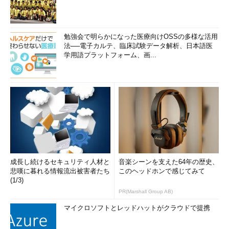
勉強会で明らかになった医療向けOSSの多様な活用
法──電子カルテ、臨床試験データ解析、日本語医
学用語プラットフォーム、画...
成長し続けるセキュリティ人材と
音楽シーンを支えた64年の歴史、
悲嘆に暮れる情報流出被害者たち
このヘッドホンで感じてみて
(1/3)
PR(Marshall Group AB)
マイクロソフトとレッドハットがクラウドで提携