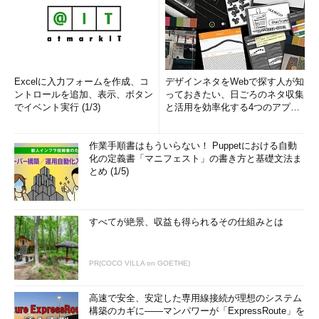
Excelに入力フォームを作成、コ
デザインネタをWebで探す人が知
ントロールを追加、表示、ボタン
っておきたい、日ごろのネタ収集
でイベント実行 (1/3)
と活用を効率化する4つのアプリ
(1/3)
作業手順書はもういらない！ Puppetにおける自動
化の定義書「マニフェスト」の書き方と基礎文法ま
とめ (1/5)
すべてが絶景、収益も得られるその仕組みとは
PR(COCO VILLA on GOETHE)
高速で安全、安定した専用線接続が理想のシステム
構築のカギに――マンパワーが「ExpressRoute」を