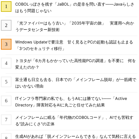
COBOLっぽさを残す「JaBOL」の是非を問い直す――Javaらしさ
はもう問題じゃない
「光ファイバーはもう古い」「2035年宇宙の旅」 実運用へ向か
うデータセンター新技術
Windows Updateで要注意 甘く見るとPCの起動も認証も止まる
「3つのセキュリティ移行」
トヨタが「6カ月もかかっていた高性能PCの調達」を不要に 何を
変えたのか？
富士通も日立も去る、日本での「メインフレーム脱却」が一筋縄で
はいかない理由
ITインフラ専門家の私でも、もうAIには勝てない――「Active
Directory」障害対応をAIに丸ごと任せてみた結果
メインフレームに眠る「年代物のCOBOLコード」、AIでも苦戦す
る"読みにくさ"の正体
生成AIがあれば「脱メインフレームもできる」なんて気軽に言える