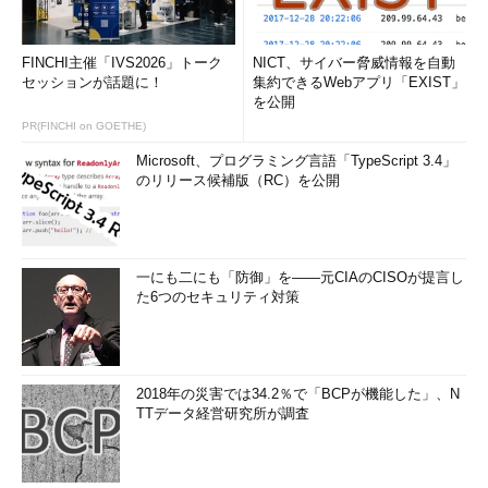
FINCHI主催「IVS2026」トーク
NICT、サイバー脅威情報を自動
セッションが話題に！
集約できるWebアプリ「EXIST」
を公開
PR(FINCHI on GOETHE)
Microsoft、プログラミング言語「TypeScript 3.4」
のリリース候補版（RC）を公開
一にも二にも「防御」を――元CIAのCISOが提言し
た6つのセキュリティ対策
2018年の災害では34.2％で「BCPが機能した」、N
TTデータ経営研究所が調査