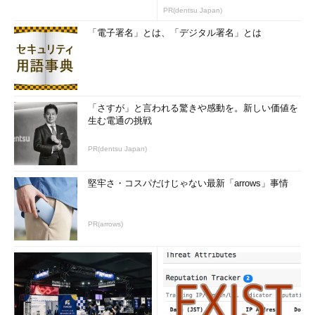
のコツ (1/2...
PR(dentsu Japan)
「電子署名」とは、「デジタル署名」とは
「さすが」と言われる驚きや感動を。新しい価値を
生む電通の挑戦
PR(dentsu Japan)
堅牢さ・コスパだけじゃない最新「arrows」事情
PR(arrows)