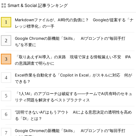
Smart & Social 記事ランキング
Markdownファイルが、AI時代の負債に？ Googleが提案する「ナ
レッジ標準化」の一手
Google Chromeの新機能「Skills」 AIプロンプトの“毎回手打
ち”を不要に
「取りあえずAI導入」の末路 現場で深まる情報漏えい不安 IPA
の意識調査で明らかに
Excel作業を自動化する「Copilot in Excel」がスキルに対応 何が
できる？
「1人1AI」のアプローチは破綻する――チームでAI共有時のセキュ
リティ問題を解決するベストプラクティス
“説明できないAI”はもうアウト AIによる意思決定の透明性を高め
る「DI」とは？
Google Chromeの新機能「Skills」 AIプロンプトの“毎回手打