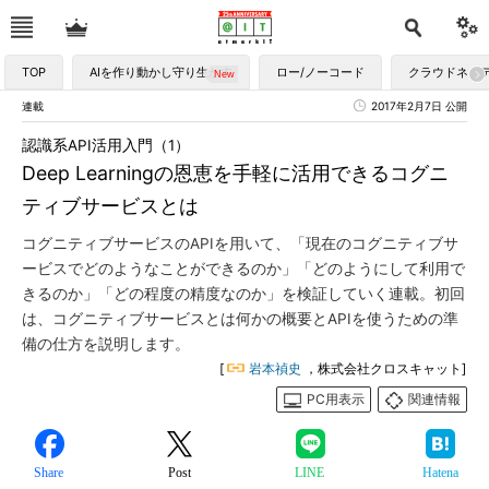
TOP
AIを作り動かし守り生かす
ロー/ノーコード
クラウドネイ
連載
2017年2月7日 公開
認識系API活用入門（1）
Deep Learningの恩恵を手軽に活用できるコグニ
ティブサービスとは
コグニティブサービスのAPIを用いて、「現在のコグニティブサ
ービスでどのようなことができるのか」「どのようにして利用で
きるのか」「どの程度の精度なのか」を検証していく連載。初回
は、コグニティブサービスとは何かの概要とAPIを使うための準
備の仕方を説明します。
[
岩本禎史
，株式会社クロスキャット]
PC用表示
関連情報
Share
Post
LINE
Hatena