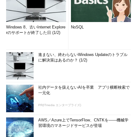
Windows 8、古いInternet Explore
NoSQL
rのサポートが終了した日 (1/2)
進まない、終わらないWindows Updateのトラブル
に解決策はあるのか？ (1/2)
社内データを扱えないAIを卒業 アプリ横断検索で
一元化
PR(ITmedia エンタープライズ)
AWS／Azure上でTensorFlow、CNTKを――機械学
習環境のマネージドサービスが登場