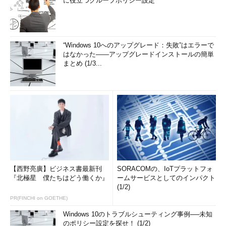
に役立つグループポリシー設定
“Windows 10へのアップグレード：失敗”はエラーで
はなかった――アップグレードインストールの簡単
まとめ (1/3...
【西野亮廣】ビジネス書最新刊
SORACOMの、IoTプラットフォ
『北極星 僕たちはどう働くか』
ームサービスとしてのインパクト
(1/2)
PR(FINCHI on GOETHE)
Windows 10のトラブルシューティング事例──未知
のポリシー設定を探せ！ (1/2)