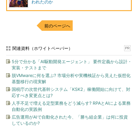
われたのか
だが、五輪の競技に影響を与えるような事象は、全く発生しな
かったという。この結果に貢献した取り組みとして、Moraes氏
たちはサイバーセキュリティレスポンスチームを対象としたサイ
前のページへ
バー攻撃演習、ペネトレーションテスト、そして五輪ネットワー
クのユーザーを対象とした標的型攻撃のテストについて説明し
た。
関連資料（ホワイトペーパー）
PR
リアルな環境で演習を実施
5分で分かる「AI駆動開発エージェント」 要件定義から設計・
実装・テストまで
「Cyber War Games」と呼ぶサイバー攻撃演習は、レスポン
脱VMwareに何を選ぶ? 市場分析や実機検証から見えた仮想化
スチームが最悪の状況に対応できるようにすることを目的として
基盤移行の現実解
おり、統括責任者が的確に判断できるかについても試された。
国税庁の次世代基幹システム「KSK2」稼働開始に向けて、対
応すべき変更点とは?
人手不足で増える定型業務をどう減らす? RPAとAIによる業務
自動化の実践例
広告運用がAIで自動化された今、「勝ち組企業」は何に投資
しているのか?