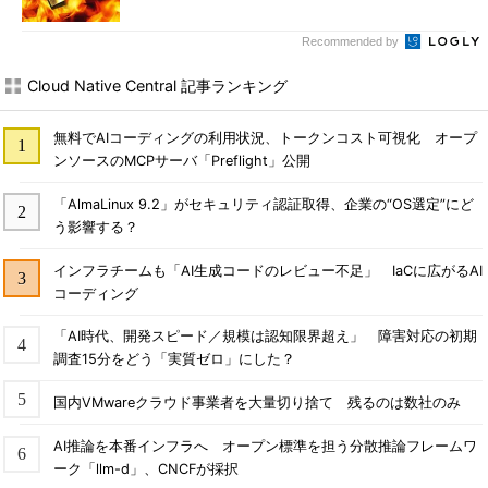
Recommended by
Cloud Native Central 記事ランキング
無料でAIコーディングの利用状況、トークンコスト可視化 オープ
ンソースのMCPサーバ「Preflight」公開
「AlmaLinux 9.2」がセキュリティ認証取得、企業の“OS選定”にど
う影響する？
インフラチームも「AI生成コードのレビュー不足」 IaCに広がるAI
コーディング
「AI時代、開発スピード／規模は認知限界超え」 障害対応の初期
調査15分をどう「実質ゼロ」にした？
国内VMwareクラウド事業者を大量切り捨て 残るのは数社のみ
AI推論を本番インフラへ オープン標準を担う分散推論フレームワ
ーク「llm-d」、CNCFが採択