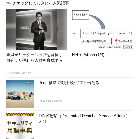
チェックしておきたい人気記事
演習は本番ネットワーク上で実施された点が重要なポイント
だという
演習は3チーム構成で実施した。攻撃チームは外部の企業や個
人のハッカーで構成。別のチームは演習中の制御や監視を担当し
た。もう1つのチームはセキュリティの脅威に対する防御を担っ
た。
全員がリーダーシップを発揮し、
Hello Python (1/3)
自分より優れた人財を育成する
最初に実施した演習は、ハクティビストが外部のインフラシス
テムに対するクラッキングを行い、データの盗み出しやソーシャ
PR(dentsu Japan)
ルネットワークへの侵入を行うというシナリオで実施。この初回
Jeep 抽選で3万円分ギフト当たる
の演習は、防御チームにとって非常につらい結果になったとい
う。その後、テストを重ねながら、プロセスや手順の改善、利用
ツールの調整、インフラのハードニングなどを実施したとしてい
PR(Jeep Japan)
る。
DDoS攻撃（Distributed Denial of Service Attack）
一方、ペネトレーションテストについては、約8000時間をか
とは
け、125のテストを行ったという。