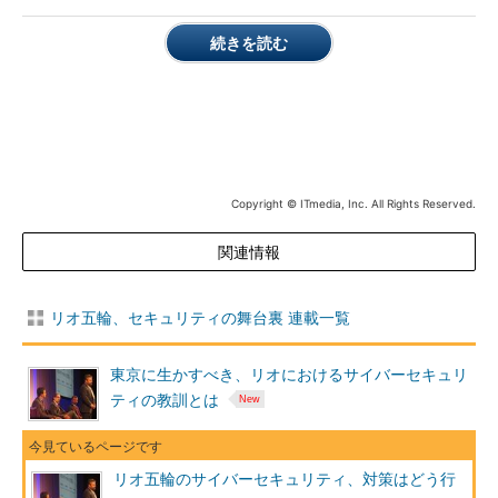
ムが対応したという。
続きを読む
結果はどうだったか。リオデジャネイロオリンピック／パラリ
ンピックの期間中（8月5日～9月18日）に、オリンピック・バッ
クボーンには約2.1PBのトラフィックが流れたという。オリンピ
ックネットワークには約18万3000のデバイスが接続、このうち
Wi-Fi機器は9割を超える約16万8000台に上った。このうちスタ
ッフやボランティアが約9万3000台、報道関係が約5万7000台、
Copyright © ITmedia, Inc. All Rights Reserved.
アスリートが約1万8000台だったという。また、この期間に約13
億件のセキュリティ関連インシデント（事象）が観測されたとし
関連情報
ている。
リオ五輪、セキュリティの舞台裏 連載一覧
東京に生かすべき、リオにおけるサイバーセキュリ
ティの教訓とは
セキュリティ関連の事象としては、オリンピック期間中に13
リオ五輪のサイバーセキュリティ、対策はどう行
億件が見られた