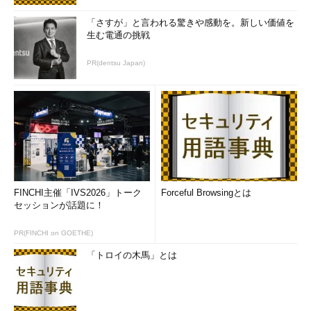
もう1つの重要な取り組みである標的型攻撃のテストでは、ユ
ーザーがフィッシングメールに正しく対応できるかを確かめた。
「さすが」と言われる驚きや感動を。新しい価値を
2014年に初めて実施したテストでは、26％のユーザーが引っ掛
生む電通の挑戦
かってしまった。そこで、数回に分けてユーザーに対するトレー
PR(dentsu Japan)
ニングを実施、フィッシングなどへの現実的な対処方法を教え
た。その結果、オリンピック開催の2カ月前に実施した最終テス
トでは、引っ掛かった人の比率が0.3％と大幅に減少したとい
う。
FINCHI主催「IVS2026」トーク
Forceful Browsingとは
セッションが話題に！
PR(FINCHI on GOETHE)
「トロイの木馬」とは
リアルなテストによって、ユーザーの対応力向上を図った
「ユーザーはサイバーセキュリティにおける最初の防御線」
（Uchôa氏）。ユーザーに対する啓蒙は、セキュリティ強化に大