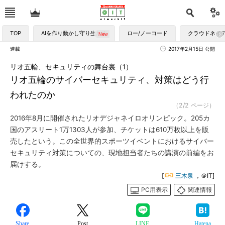
TOP
AIを作り動かし守り生かす
ロー/ノーコード
クラウドネイ
連載
2017年2月15日 公開
リオ五輪、セキュリティの舞台裏（1）
リオ五輪のサイバーセキュリティ、対策はどう行
われたのか
（2/2 ページ）
2016年8月に開催されたリオデジャネイロオリンピック。205カ
国のアスリート1万1303人が参加、チケットは610万枚以上を販
売したという。この全世界的スポーツイベントにおけるサイバー
セキュリティ対策についての、現地担当者たちの講演の前編をお
届けする。
[
三木泉
，＠IT]
PC用表示
関連情報
Share
Post
LINE
Hatena