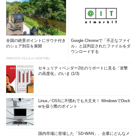
全国の絶景ポイントにサウナ付き
Google Chromeで「不正なファイ
のシェア別荘を展開
ル」と誤判定されたファイルをダ
ウンロードする
PR(COCO VILLA on GOETHE)
セキュリティベンダー2社のリポートに見る「攻撃
の高度化」のいま (1/3)
Linux／OSSに不慣れでも大丈夫！ WindowsでDock
erを扱う際のポイント
国内市場に登場した「SD-WAN」、企業にどんなメ