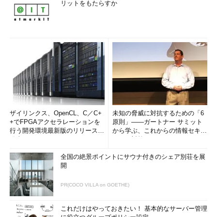
リットをもたらすか
ザイリンクス、OpenCL、C／C+
未知の脅威に対抗するための「6
+でFPGAアクセラレーションを
原則」――ガートナー サミット
行う開発環境最新版のリリースを
から学ぶ、これからの情報セキュ
発表
リティ対策
全国の絶景ポイントにサウナ付きのシェア別荘を展
開
PR(COCO VILLA on GOETHE)
これだけはやっておきたい！ 基本的なサーバー管理