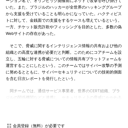
ーション名で、オリンピック開催前にネットで攻撃を呼び掛けて
いた。また、ブラジルのハッカーが全世界のハッキンググループ
から支援を受けていることも明らかになっていた。ハクティビス
トに対して、金銭面での支援をするケースも増えているという。
一方、チケット販売詐欺やフィッシングを目的とした、多数の偽
Webサイトの存在があった。
そこで、脅威に関するインテリジェンス情報の共有および他の
組織との高度な連携が必要だと判断。このためにコアチームを設
立し、五輪に対する脅威についての情報共有プラットフォームを
運営することにしたという。このチームではサイバー攻撃の予測
に努めるとともに、サイバーセキュリティについての技術的側面
を含む日次レポートを発行したという。
同チームでは、通信サービス事業者、世界のCERT組織、ブラ
ジルの関係機関などと連携し、セキュリティ上の脅威にかかわる
情報を収集し、分析した。この作業には日常的に世界中から情報
を収集し、分析している「Cisco Taros」というシスコセキュリ
ティインテリジェンス専門組織を活用。また、シスコのネットワ
ーク製品の脆弱性管理については、Cisco PSIRTという専任チー
会員登録（無料）が必要です