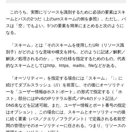
このうち、実際にリソースを識別するために必須の要素はスキ
ームとパスの2つだ（上のurnスキームの例を参照）。ただし、パ
スは「空」でもよい。5つの要素を簡単にまとめると次のように
なる。
「スキーム」とは「そのスキームを使用したURI（リソース識
別子）がどのような意味や構文を持ち、どのように記述／解釈／
解決／処理されるのか」、その仕様を指定するためのもの。代表
的なスキームとしてはhttp、https、mailto、fileなどがある。
「オーソリティー」を指定する場合には「スキーム」「:」に
続けてダブルスラッシュ（//）を前置し、その後にオーソリティ
ーを「ユーザー情報@ホスト:ポート」の形式で指定する（「ホ
スト」部分にはIPv6のIPリテラル形式／IPv4のドット記法／
DNS名などを記述可能。また、ユーザー情報とポート番号の指定
はオプション）。この場合には、スキームとオーソリティーの後
に続く要素（パス／クエリ／フラグメント）で定義される名前空
間の管理がそのオーソリティーに任される。つまり、リソースの