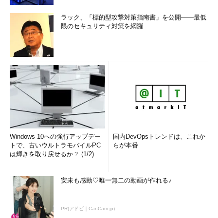
ラック、「標的型攻撃対策指南書」を公開――最低
限のセキュリティ対策を網羅
Windows 10への強行アップデー
国内DevOpsトレンドは、これか
トで、古いウルトラモバイルPC
らが本番
は輝きを取り戻せるか？ (1/2)
安未も感動♡唯一無二の動画が作れる♪
PR(アドビ｜CanCam.jp)