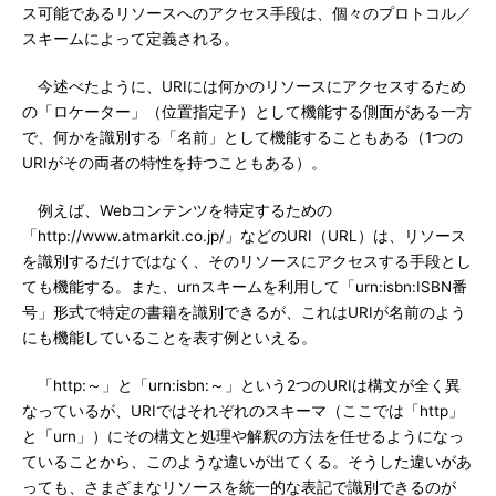
ス可能であるリソースへのアクセス手段は、個々のプロトコル／
スキームによって定義される。
今述べたように、URIには何かのリソースにアクセスするため
の「ロケーター」（位置指定子）として機能する側面がある一方
で、何かを識別する「名前」として機能することもある（1つの
URIがその両者の特性を持つこともある）。
例えば、Webコンテンツを特定するための
「http://www.atmarkit.co.jp/」などのURI（URL）は、リソース
を識別するだけではなく、そのリソースにアクセスする手段とし
ても機能する。また、urnスキームを利用して「urn:isbn:ISBN番
号」形式で特定の書籍を識別できるが、これはURIが名前のよう
にも機能していることを表す例といえる。
「http:～」と「urn:isbn:～」という2つのURIは構文が全く異
なっているが、URIではそれぞれのスキーマ（ここでは「http」
と「urn」）にその構文と処理や解釈の方法を任せるようになっ
ていることから、このような違いが出てくる。そうした違いがあ
っても、さまざまなリソースを統一的な表記で識別できるのが