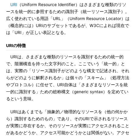
URI
（Uniform Resource Identifier）はさまざまな種類のリソ
ースを統一的に参照するための識別子（統一リソース識別子）。
広く使われている用語「URL」（Uniform Resource Locator）は
（概念的には）URIのサブセットであるが、W3Cによれば現在で
は「URI」が正しい表記となる。
URIの特徴
URIは、さまざまな種類のリソースを識別するための統一的
で、階層構造を持った文字列のこと。ここでいう「統一的」と
は、実際の「リソース識別子がどのような構文で記述され、それ
らがどのように解釈されるか」は個々の「スキーム」（処理方法
やプロトコル）に任せて、URI自体は「さまざまなリソースを統
一的に識別する」ための総称構文（generic syntax）を定めてい
るという意味。
URIはあくまでも「抽象的／物理的なリソースを（他の何かか
ら）識別するためのもの」であり、そのURIで示されるリソース
が実際に存在するか、そのリソースが実際にアクセスされること
があるかどうか、アクセス可能かどうかとは関係がない。アクセ