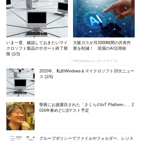
いま一度、確認しておきたいマイ
大阪ガスが月2000時間の共有作
クロソフト製品のサポート終了期
業を削減！ 現場のAI活用術
限 (1/3)
PR(ITmedia エンタープライズ)
2015年、私的Windows＆マイクロソフト10大ニュー
ス (1/5)
聖夜にお披露目された「さくらのIoT Platform」、2
016年春めどにβテスト予定
グループポリシーでファイルやフォルダー、レジス