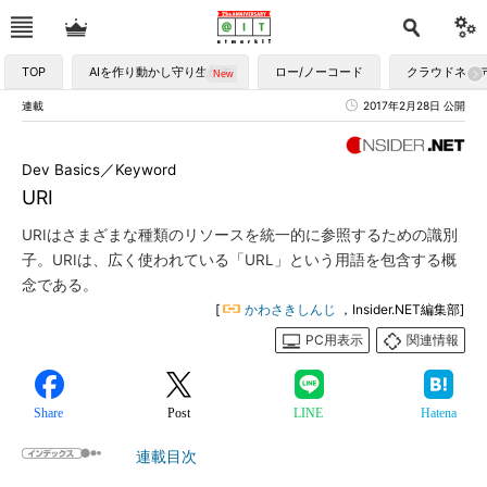
TOP
AIを作り動かし守り生かす
ロー/ノーコード
クラウドネイ
連載
2017年2月28日 公開
Dev Basics／Keyword
URI
URIはさまざまな種類のリソースを統一的に参照するための識別
子。URIは、広く使われている「URL」という用語を包含する概
念である。
[
かわさきしんじ
，Insider.NET編集部]
PC用表示
関連情報
Share
Post
LINE
Hatena
連載目次