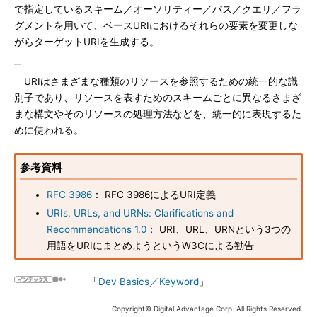
で指定しているスキーム／オーソリティー／パス／クエリ／フラ
グメントを用いて、ベースURIにおけるそれらの要素を変更しな
がらターゲットURIを生成する。
URIはさまざまな種類のリソースを参照するための統一的な識
別子であり、リソースを表すためのスキームごとに異なるさまざ
まな構文やそのリソースの処理方法などを、統一的に表現するた
めに使われる。
参考資料
RFC 3986
： RFC 3986によるURI定義
URIs, URLs, and URNs: Clarifications and
Recommendations 1.0
： URI、URL、URNという3つの
用語をURIにまとめようというW3Cによる勧告
「
Dev Basics／Keyword
」
Copyright© Digital Advantage Corp. All Rights Reserved.