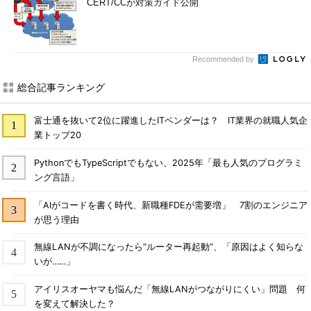
CERT/CCが対策ガイド公開
Recommended by
総合記事ランキング
富士通を抜いて2位に躍進したITベンダーは？ IT業界の就職人気企
業トップ20
PythonでもTypeScriptでもない、2025年「最も人気のプログラミ
ング言語」
「AIがコードを書く時代、新職種FDEが需要増」 7割のエンジニア
が思う理由
無線LANが不調になったら“ルーター再起動”、「原因はよく知らな
いが……」
アイリスオーヤマも悩んだ「無線LANがつながりにくい」問題 何
を変えて解決した？