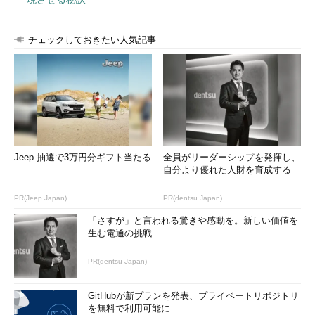
チェックしておきたい人気記事
Jeep 抽選で3万円分ギフト当たる
全員がリーダーシップを発揮し、
自分より優れた人財を育成する
PR(Jeep Japan)
PR(dentsu Japan)
「さすが」と言われる驚きや感動を。新しい価値を
生む電通の挑戦
PR(dentsu Japan)
GitHubが新プランを発表、プライベートリポジトリ
を無料で利用可能に