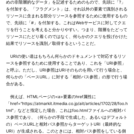
めの非階層的なデータ」を記述するためのもので、先頭に「?」
を付加する。「フラグメント」は、それ以外の要素で識別される
リソースに含まれる部分リソースを参照するために使用するもの
で、先頭に「#」を付加する。これはWebサービスに対してクエ
リを行うことを考えると分かりやすい。つまり、階層をたどって
リソースにたどり着くのではなく、何らかのクエリを投げかけた
結果でリソースを識別／取得するということだ。
URIの使い道はもちろん何らかのドキュメントで対応するリソ
ースを参照するために使用することであり、これを「URI参照」
と呼ぶ。ただし、URI参照はURIそのものを用いて行う場合と、
何らかの「ベースURL」に対する「相対パス参照」の形で行う場
合がある。
例えば、HTMLページの<a>要素のhref属性に
「href="https://atmarkit.itmedia.co.jp/ait/articles/1702/28/foo.h
tml"」などと指定した場合、これはfoo.htmlファイルへの相対パ
ス参照であり、（何らかの手段で生成した、あるいはデフォルト
の）ベースURLと相対パス参照からターゲットURI（最終的な
URI）が生成される。このときには、相対パス参照をしている側