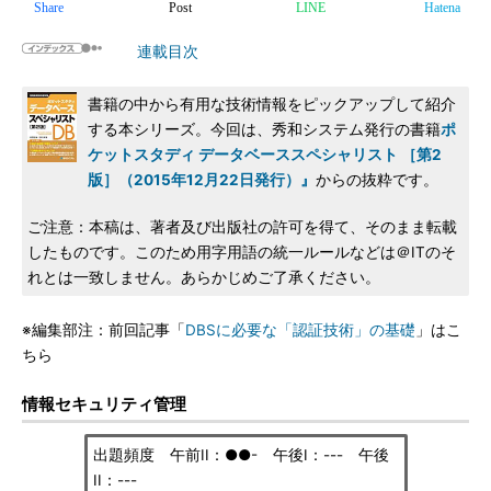
Share
Post
LINE
Hatena
連載目次
書籍の中から有用な技術情報をピックアップして紹介
する本シリーズ。今回は、秀和システム発行の書籍
ポ
ケットスタディ データベーススペシャリスト ［第2
版］（2015年12月22日発行）』
からの抜粋です。
ご注意：本稿は、著者及び出版社の許可を得て、そのまま転載
したものです。このため用字用語の統一ルールなどは＠ITのそ
れとは一致しません。あらかじめご了承ください。
※編集部注：前回記事「
DBSに必要な「認証技術」の基礎
」はこ
ちら
情報セキュリティ管理
出題頻度 午前II：●●- 午後I：--- 午後
II：---