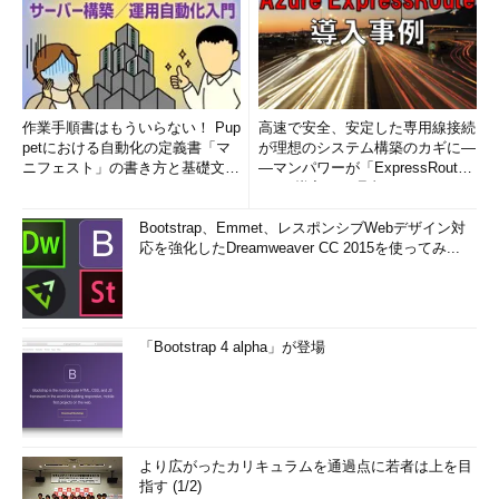
作業手順書はもういらない！ Pup
高速で安全、安定した専用線接続
petにおける自動化の定義書「マ
が理想のシステム構築のカギに―
ニフェスト」の書き方と基礎文法
―マンパワーが「ExpressRout
まとめ (1/5)
e」を導入した理由
Bootstrap、Emmet、レスポンシブWebデザイン対
応を強化したDreamweaver CC 2015を使ってみ...
「Bootstrap 4 alpha」が登場
より広がったカリキュラムを通過点に若者は上を目
指す (1/2)