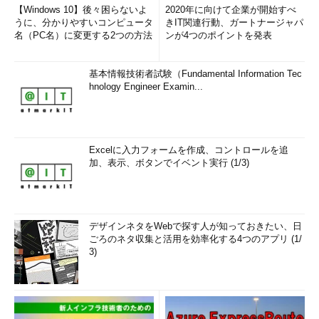
多くの時間と労力を必要とします。
【Windows 10】後々困らないよ
2020年に向けて企業が開始すべ
本書は、プロの講師が推奨する、テ
うに、分かりやすいコンピュータ
きIT関連行動、ガートナージャパ
キストを少し読み→該当する過去問
名（PC名）に変更する2つの方法
ンが4つのポイントを発表
を解き→理解を深めるというアジャ
イル的学習法で、驚くほど短時間で
基本情報技術者試験（Fundamental Information Tec
合格するツボとコツを解説しま
hnology Engineer Examin...
す。"すき間時間"を活用して効果的
な学習ができます！
Excelに入力フォームを作成、コントロールを追
加、表示、ボタンでイベント実行 (1/3)
デザインネタをWebで探す人が知っておきたい、日
ごろのネタ収集と活用を効率化する4つのアプリ (1/
3)