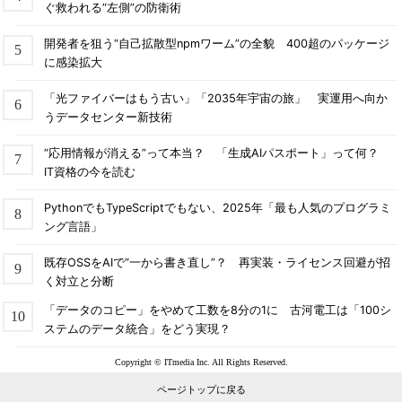
ぐ救われる“左側”の防衛術
開発者を狙う“自己拡散型npmワーム”の全貌 400超のパッケージ
に感染拡大
「光ファイバーはもう古い」「2035年宇宙の旅」 実運用へ向か
うデータセンター新技術
“応用情報が消える”って本当？ 「生成AIパスポート」って何？
IT資格の今を読む
PythonでもTypeScriptでもない、2025年「最も人気のプログラミ
ング言語」
既存OSSをAIで“一から書き直し”？ 再実装・ライセンス回避が招
く対立と分断
「データのコピー」をやめて工数を8分の1に 古河電工は「100シ
ステムのデータ統合」をどう実現？
Copyright © ITmedia Inc. All Rights Reserved.
ページトップに戻る