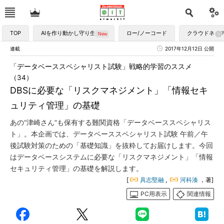
TOP
AIを作り動かし守り生かす
ロー/ノーコード
クラウドネイ
連載
2017年12月12日 公開
「データベーススペシャリスト試験」戦略的学習のススメ
（34）
DBSに必要な「リスクマネジメント」「情報セキ
ュリティ管理」の基礎
あの“津崎さん”も保有する難関資格「データベーススペシャリス
ト」。本企画では、データベーススペシャリスト試験 午前／午
後試験対策のための「基礎知識」を抜粋してお届けします。今回
はデータベースシステムに必要な「リスクマネジメント」「情報
セキュリティ管理」の基礎を解説します。
[
具志堅融
,
河科湊
，著]
PC用表示
関連情報