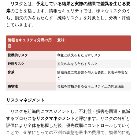
リスク
とは、
予定している結果と実際の結果で差異を生じる要
素
のことを指します。情報セキュリティでは、様々なリスクのう
ち、損失のみをもたらす「純粋リスク」を対象とし、分析・評価
していきます。
情報セキュリティ分野の用
意味
語
投機的リスク
利益と損失をもたらすリスク
純粋リスク
損失のみをもたらすリスク
脅威
情報資産に悪影響を与える要因。災害や障害な
ど
脆弱性
脅威を増幅させるセキュリティ上の問題箇所
リスクマネジメント
リスクを組織的にマネジメントし、不利益・損害を回避・低減
するプロセスを
リスクマネジメント
と呼びます。リスクの分析と
評価により全体を把握した後、優先度順にコントロールしていく
ことで、企業にとっての不測の事態を最小の費用で、効果的に処