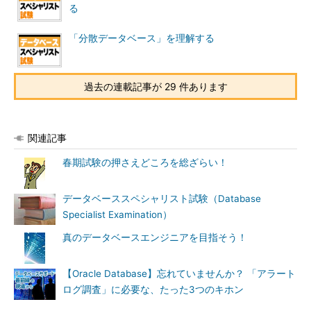
ク移
る。（開発や運用を委託する等）
る
転
リスク
リス
対策を講じず、リスクを財務上負担す
「分散データベース」を理解する
ファイ
ク保
ること（予め損害額分の予算を用意し
ナンス
有
ておく等）
リス
資金面の対策を講じ、第三者に資金的
過去の連載記事が 29 件あります
ク移
なリスクを移転させる（保険に入る
転
等）
情報セキュリティの3要素
関連記事
情報セキュリティの国際標準規格ISO/IEC 17799（JIS X
春期試験の押さえどころを総ざらい！
5080）では、情報セキュリティで守るべき要素を以下のように
定義しています。
データベーススペシャリスト試験（Database
Specialist Examination）
機密性
認可された者だけがアクセスできる
真のデータベースエンジニアを目指そう！
（Confidantialy）
こと。
（情報資源へのアクセスコントロー
ルを実施し、データの不正取得、通
【Oracle Database】忘れていませんか？ 「アラート
信傍受などを防ぐ仕組みがある）
ログ調査」に必要な、たった3つのキホン
完全性
情報及び情報処理が正確であり完全
（Integrity）
であること。