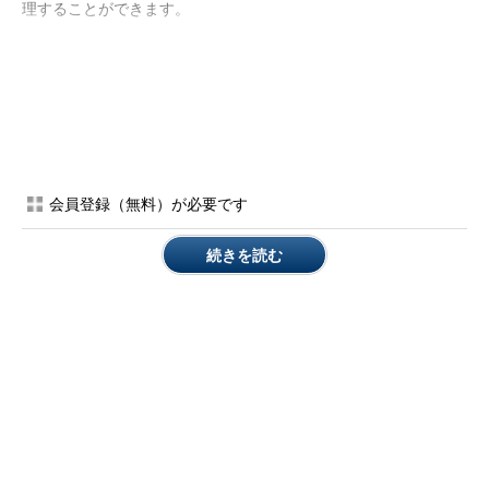
理することができます。
＜1＞リスク分析と評価
第一段階として、以下の手順でリスクを分析・評価します。手
順の名称を暗記する必要はありませんが、順番は暗記して下さ
い。
会員登録（無料）が必要です
＜1＞
分析対象の理解と分析計画
＜2
脆弱性の発見と識別
続きを読む
＞
＜3
事故態様の関連分析と損失額予想
＞
＜4
損失の分類と影響度の評価
＞
＜5
対策の検討・評価と優先順位の決
＞
定