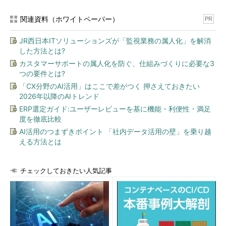
（処理誤り・改ざんによる不正デー
タ発生を防ぐ仕組みがある）
関連資料（ホワイトペーパー）
PR
可用性
許可された者が必要なときにアクセ
（Availability）
スできること。
JR西日本ITソリューションズが「監視業務の属人化」を解消
（障害、災害やDoS攻撃等により、
した方法とは?
情報にアクセス不可能とならないよ
カスタマーサポートの属人化を防ぐ、仕組みづくりに必要な3
うな仕組みがある）
つの要件とは?
「CX分野のAI活用」はここで差がつく 押さえておきたい
情報セキュリティ対策の全体像
2026年以降のAIトレンド
情報セキュリティリスクを低減するためには、費用対効果を含
ERP選定ガイド:ユーザーレビューを基に機能・利便性・満足
め、多方面から合理的な方法を検討し対策を講じる必要がありま
度を徹底比較
す。
AI活用のつまずきポイント 「社内データ活用の壁」を乗り越
える方法とは
環境的セキ
情報システムの設置環境に関する施策。入
ュリティ
退室管理やビデオカメラの設置など様々な
チェックしておきたい人気記事
施策を合理的に組み合わせる
人的セキュ
運営組織の内部統制上の脆弱性を抑制する
リティ
施策。ソーシャルエンジニアリングや、内
部の犯罪を防ぐために教育を行う
データセキ
データの不整合・漏洩・改ざん等の脅威に