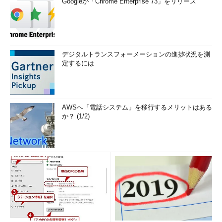
Googleが「Chrome Enterprise 73」をリリース
解答
*囲み内をクリックすると解答を表示します（表示後ページを
リロードすると、再び非表示になります）
デジタルトランスフォーメーションの進捗状況を測
定するには
書籍紹介
ポケットスタディ データベー
AWSへ「電話システム」を移行するメリットはある
ススペシャリスト ［第2版］
か？ (1/2)
具志堅融、河科湊著
秀和システム 1,500円
データベーススペシャリスト試験は
同じパターンの出題が多いため、過
去問をたくさん解くことが合格の早
道です。しかし、難易度の高い過去
問を解くには、勉強が必要であり、