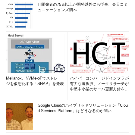
IT開発者の75％以上が開発以外にも従事、楽天コミ
本試験過去問題による類題演習
ュニケーションズ調べ
□H19 午前問51
情報システムのリスク分析における作業の順序
□H20 午前問51
完全性を脅かす攻撃
□H16 午前問47
給与システムにおけるインテグリティの確保について
□H20 午前問
JIS Q 27001:2006におけるISMSの確立に必要な事項の順序
54
関係
□H19 午前問52
コンティンジェンシープランにおける留意点
□H24 午前II問
情報セキュリティ基本方式に関する記述
21
Mellanox、NVMe-oFでストレー
ハイパーコンバージドインフラが
□H18 午前問52
情報セキュリティ基本方針文書の取り扱い
ジを仮想化する「SNAP」を発表
有力な選択肢、ノークリサーチが
中堅中小業のサーバ更新方針を調
査
Chance問題
Google Cloudのハイブリッドソリューション「Clou
Point check
d Services Platform」はどうなるのか聞い...
情報システムのリスク分析に関する記述の
うち、適切なものはどれか。