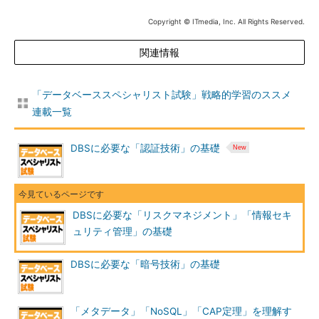
＜2＞リスクコントロール
Copyright © ITmedia, Inc. All Rights Reserved.
＜1＞により明確化したリスクに対し以下の対策を実施しま
す。リスクによる損失を最小化するための施策をリスクコントロ
関連情報
ール、損失が発生する前提でこれを経済的に解決する施策をリス
クファイナンスと呼びます。
「データベーススペシャリスト試験」戦略的学習のススメ
連載一覧
対策分
対策
対策内容
類
DBSに必要な「認証技術」の基礎
リスク
リス
リスクとの関係を絶ち、損害が発生し
コント
ク回
ないようにすること（システムが不安
ロール
避
定なので使わない等）
損失
損失が発生する頻度を減らすこと（盗
予防
難に備え、厳重な施錠を行う等）
DBSに必要な「リスクマネジメント」「情報セキ
損失
損失の度合いを軽減すること（火災対
ュリティ管理」の基礎
軽減
策として消火器を設置する等）
リス
損失を受ける資源を分散させ、損失規
DBSに必要な「暗号技術」の基礎
ク分
模を軽減させる（分散データベースを
離
採用する等）
リス
契約を通じてリスクを第三者に移転す
「メタデータ」「NoSQL」「CAP定理」を理解す