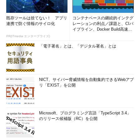
ュリティ
対応するため、暗号化・メッセージ認証の
利用や、アクセス制限・監視を行う
システムセ
情報システムのシステム障害、不正使用、
既存ツールは捨てない！ アプリ
コンテナベースの継続的インテグ
キュリティ
論理的破壊（ウイルス感染など）といった
連携で防ぐ情報のサイロ化
レーションの利点／課題と、CIパ
脅威へ、OSのレイヤで対策を行う
イプライン、Docker Build高速化
のコツ (1/2...
ネットワー
ネットワーク障害、盗聴、なりすまし、不
PR(ITmedia エンタープライズ)
ク
正アクセス等の対策として、暗号化やファ
「電子署名」とは、「デジタル署名」とは
セキュリテ
イアウォール・IDSの導入等を行う
ィ
アプリケー
業務アプリケーションの不正利用や破壊、
ション
ウイルス感染等への対策として、セキュア
セキュリテ
な設定・プログラミング等を行う
ィ
NICT、サイバー脅威情報を自動集約できるWebアプ
リ「EXIST」を公開
設備の信頼
情報システムの様々な構成を冗長化し信頼
性
性を高める
緊急時の対
緊急事態に備え、緊急対応、復旧、行動基
応
準、二次災害防止等を総合的に検討する。
Microsoft、プログラミング言語「TypeScript 3.4」
コンティンジェンシープラン
と呼ばれる
のリリース候補版（RC）を公開
情報セキュリティマネジメントシステム（ISMS）
＜1＞ISMSの概要