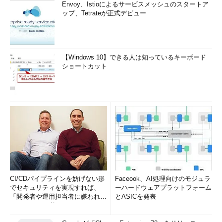
Envoy、Istioによるサービスメッシュのスタートア
（H21春DB午前II問17）
ア
リスクには、投
ップ、Tetrateが正式デビュー
機的リスクと純粋リスクとがある。情報セ
キュリティのためのリスク分析で対象とす
るのは、投機的リスクである。
【Windows 10】できる人は知っているキーボード
ショートカット
イ
リスクの予想損失額は、損害予防のた
めに投入されるコスト、復旧に要するコス
ト、及びほかの手段で業務を継続するため
の代替コストの合計で表される。
ウ
リスク分析では、現実に発生すれば損
失をもたらすリスクが、情報システムのど
こに、どのように潜在しているかを識別
し、その影響の大きさを測定する。
CI/CDパイプラインを妨げない形
Faceook、AI処理向けのモジュラ
エ
リスクを金額で測定するリスク評価額
でセキュリティを実現すれば、
ーハードウェアプラットフォーム
は、損害が現実のものになった場合の1回当
「開発者や運用担当者に嫌われな
とASICを発表
たりの平均予想損失額で表される。
いWAF」は可能か