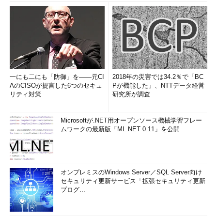
情報資産にふりかかる脅威に対抗するため、組織体が情報セキ
ュリティに取り組むための方針・対策基準を設定し、これを達成
するための一連のサイクルを
情報セキュリティマネジメント
と呼
びます。またこれを実践するために組織体が確立した制度を
ISMS
（Information Security Management System）と呼びま
す。
一にも二にも「防御」を――元CI
2018年の災害では34.2％で「BC
AのCISOが提言した6つのセキュ
Pが機能した」、NTTデータ経営
リティ対策
研究所が調査
Microsoftが.NET用オープンソース機械学習フレー
ムワークの最新版「ML.NET 0.11」を公開
＜2＞ISMSに関する主な出題ポイント
オンプレミスのWindows Server／SQL Server向け
情報セキュリティ基本方針は
セキュリティ更新サービス「拡張セキュリティ更新
経営陣が承認
し、全従業員に公表・通知する
プログ...
事業・所在地・組織・資産・技術の特徴を考慮して各種方針を決める
「一度決めてこれをずっと順守」ではなく「PDCAを回し継続的に改善する」