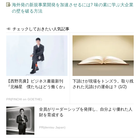
海外発の新規事業開発を加速させるには? 味の素に学ぶ大企業
の壁を破る方法
チェックしておきたい人気記事
【西野亮廣】ビジネス書最新刊
下請けが現場をトンズラ。取り残
『北極星 僕たちはどう働くか』
された元請けの運命は？ (1/2)
PR(FINCHI on GOETHE)
全員がリーダーシップを発揮し、自分より優れた人
財を育成する
PR(dentsu Japan)