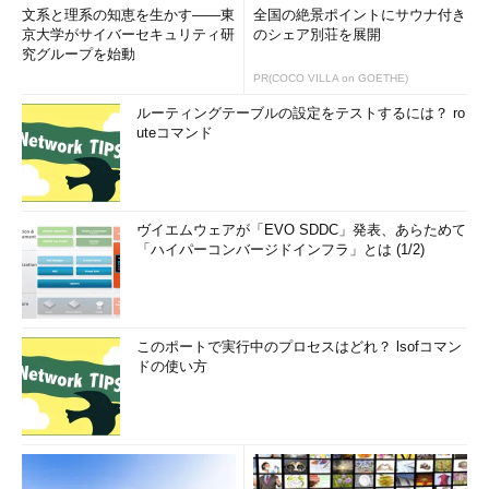
文系と理系の知恵を生かす――東
全国の絶景ポイントにサウナ付き
京大学がサイバーセキュリティ研
のシェア別荘を展開
究グループを始動
PR(COCO VILLA on GOETHE)
ルーティングテーブルの設定をテストするには？ ro
uteコマンド
ヴイエムウェアが「EVO SDDC」発表、あらためて
「ハイパーコンバージドインフラ」とは (1/2)
このポートで実行中のプロセスはどれ？ lsofコマン
ドの使い方