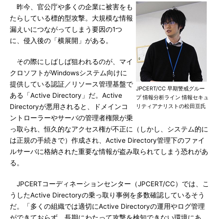
昨今、官公庁や多くの企業に被害をも
たらしている標的型攻撃。大規模な情報
漏えいにつながってしまう要因の1つ
に、侵入後の「横展開」がある。
その際にしばしば狙われるのが、マイ
クロソフトがWindowsシステム向けに
提供している認証／リソース管理基盤で
JPCERT/CC 早期警戒グルー
ある「Active Directory」だ。Active
プ 情報分析ライン 情報セキュ
Directoryが悪用されると、ドメインコ
リティアナリストの松田亘氏
ントローラーやサーバの管理者権限が乗
っ取られ、恒久的なアクセス権が不正に（しかし、システム的に
は正規の手続きで）作成され、Active Directory管理下のファイ
ルサーバに格納された重要な情報が盗み取られてしまう恐れがあ
る。
JPCERTコーディネーションセンター（JPCERT/CC）では、こ
うしたActive Directoryの乗っ取り事例を多数確認しているそう
だ。「多くの組織では適切にActive Directoryの運用やログ管理
ができておらず、長期にわたって攻撃を検知できない環境にあ