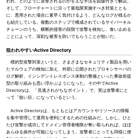
われ、どのように攻撃されるのかを主な手法を図版付きで解説。
そして、フローチャートに沿って最低限実施すべき対策ととも
に、悪用された場合に素早く気付けるよう、どんなログが残るか
も紹介している。複数のステップで構成されているサイバーキル
チェーンのうち、横断的侵害の段階で攻撃を検知し、食い止める
ことによって、深刻な被害を防いでもらうことが狙いだ。
狙われやすいActive Directory
標的型攻撃対策というと、さまざまなセキュリティ製品を用い
たマルウェアの検知に加え、外部に公開されたプロキシサーバの
ログ解析、インシデントレスポンス体制の整備といった事故前提
型の取り組みも思い浮かぶようになった。その中でActive
Directoryは、「見逃されがちなポイント」で、実は攻撃者にと
って「狙い目」になっているという。
Active Directoryは、もともとはアカウントやリソースの情報
を集中管理して運用を便利にするための仕組みだ。しかし、ひと
たび攻撃が成功してドメイン管理者権限が奪い取られれば、ほぼ
あらゆる操作が可能になってしまう。攻撃者にとっても同様に便