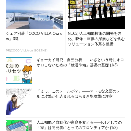
シェア別荘「COCO VILLA Owne
NECが人工知能技術の開発を強
rs」3選
化、映像・画像の探索などを含む
ソリューション体系を整備
PR(COCO VILLA on GOETHE)
ギョーカイ研究、自己分析――いざという時にオロ
オロしないための「就活準備」基礎の基礎 (1/3)
「えっ、このメールが？」――マトモな文面のメー
ルに攻撃が仕込まれるばらまき型攻撃に注意
人工知能／自動化が家庭を変える――IoTとしての
「家」は開発者にとってのフロンティアか (1/3)