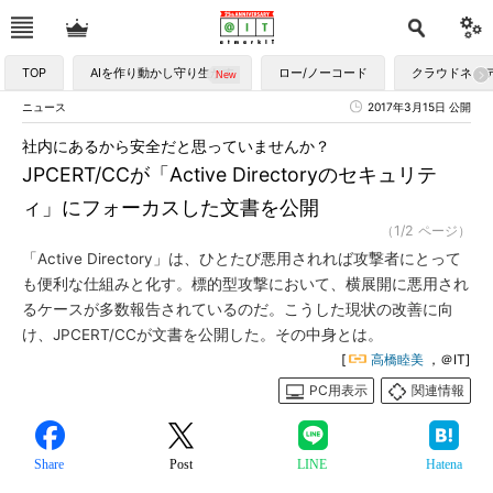
TOP
AIを作り動かし守り生かす
ロー/ノーコード
クラウドネイ
ニュース
2017年3月15日 公開
社内にあるから安全だと思っていませんか？
JPCERT/CCが「Active Directoryのセキュリテ
ィ」にフォーカスした文書を公開
（1/2 ページ）
「Active Directory」は、ひとたび悪用されれば攻撃者にとって
も便利な仕組みと化す。標的型攻撃において、横展開に悪用され
るケースが多数報告されているのだ。こうした現状の改善に向
け、JPCERT/CCが文書を公開した。その中身とは。
[
高橋睦美
，＠IT]
PC用表示
関連情報
Share
Post
LINE
Hatena