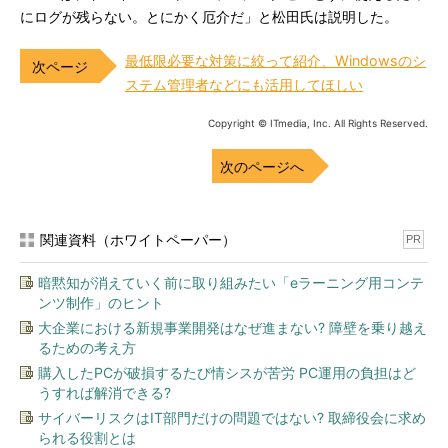
にログが残らない。とにかく厄介だ」と松田氏は説明した。
最低限必要な対策に絞って紹介、Windowsのシ
ステム管理者などにも活用してほしい
Copyright © ITmedia, Inc. All Rights Reserved.
次のページへ
関連資料（ホワイトペーパー）
PR
暗黙知が消えていく前に取り組みたい「eラーニング用コンテ
ンツ制作」のヒント
大企業における新規事業開発はなぜ進まない? 障壁を乗り越え
るための考え方
購入したPCが破損するたび情シスが苦労 PC運用の負担はど
うすれば解消できる?
サイバーリスクはIT部門だけの問題ではない? 取締役会に求め
られる役割とは