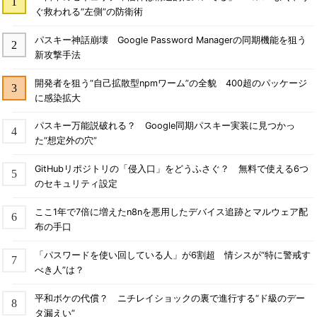
ぐ救われる“左側”の防衛術
パスキー神話崩壊 Google Password Managerの同期機能を狙う
新攻撃手法
開発者を狙う“自己拡散型npmワーム”の全貌 400超のパッケージ
に感染拡大
パスキー万能説破れる？ Google同期パスキー実装に見つかっ
た“想定外の穴”
GitHubリポジトリの「侵入口」をどうふさぐ？ 無料で使える6つ
のセキュリティ設定
ここ1年で7倍に増えたn8nを悪用したデバイス追跡とマルウェア配
布の手口
「パスワードを使い回している人」が6割超 情シスが“特に警戒す
べき人”は？
平和ボケの代償？ ニチレイショックの裏で進行する“ド級のデー
タ漏えい”