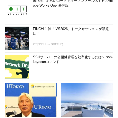
米IBM、約50のコードをオープンソース化するdevel
operWorks Openを開設
FINCHI主催「IVS2026」トークセッションが話題
に！
PR(FINCHI on GOETHE)
SSHサーバーの公開鍵管理を効率化するには？ ssh-
keyscanコマンド