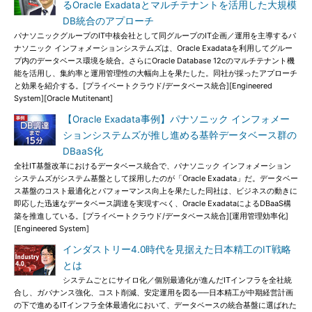
るOracle Exadataとマルチテナントを活用した大規模
DB統合のアプローチ
パナソニックグループのIT中核会社として同グループのIT企画／運用を主導するパ
ナソニック インフォメーションシステムズは、Oracle Exadataを利用してグルー
プ内のデータベース環境を統合。さらにOracle Database 12cのマルチテナント機
能を活用し、集約率と運用管理性の大幅向上を果たした。同社が採ったアプローチ
と効果を紹介する。[プライベートクラウド/データベース統合][Engineered
System][Oracle Mutitenant]
【Oracle Exadata事例】パナソニック インフォメー
ションシステムズが推し進める基幹データベース群の
DBaaS化
全社IT基盤改革におけるデータベース統合で、パナソニック インフォメーション
システムズがシステム基盤として採用したのが「Oracle Exadata」だ。データベー
ス基盤のコスト最適化とパフォーマンス向上を果たした同社は、ビジネスの動きに
即応した迅速なデータベース調達を実現すべく、Oracle ExadataによるDBaaS構
築を推進している。[プライベートクラウド/データベース統合][運用管理効率化]
[Engineered System]
インダストリー4.0時代を見据えた日本精工のIT戦略
とは
システムごとにサイロ化／個別最適化が進んだITインフラを全社統
合し、ガバナンス強化、コスト削減、安定運用を図る──日本精工が中期経営計画
の下で進めるITインフラ全体最適化において、データベースの統合基盤に選ばれた