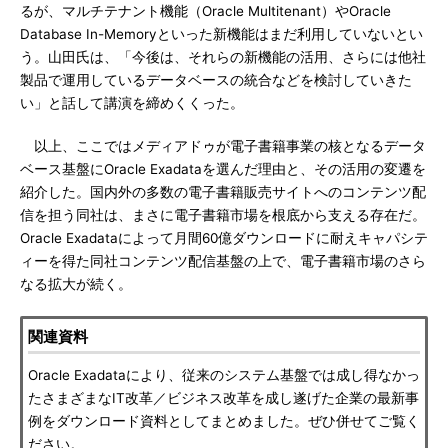
るが、マルチテナント機能（Oracle Multitenant）やOracle
Database In-Memoryといった新機能はまだ利用していないとい
う。山田氏は、「今後は、それらの新機能の活用、さらには他社
製品で運用しているデータベースの統合などを検討していきた
い」と話して講演を締めくくった。
以上、ここではメディアドゥが電子書籍事業の核となるデータ
ベース基盤にOracle Exadataを選んだ理由と、その活用の変遷を
紹介した。国内外の多数の電子書籍販売サイトへのコンテンツ配
信を担う同社は、まさに電子書籍市場を根底から支える存在だ。
Oracle Exadataによって月間60億ダウンロードに耐えキャパシテ
ィーを得た同社コンテンツ配信基盤の上で、電子書籍市場のさら
なる拡大が続く。
関連資料
Oracle Exadataにより、従来のシステム基盤では成し得なかっ
たさまざまなIT改革／ビジネス改革を成し遂げた企業の最新事
例をダウンロード資料としてまとめました。ぜひ併せてご覧く
ださい。