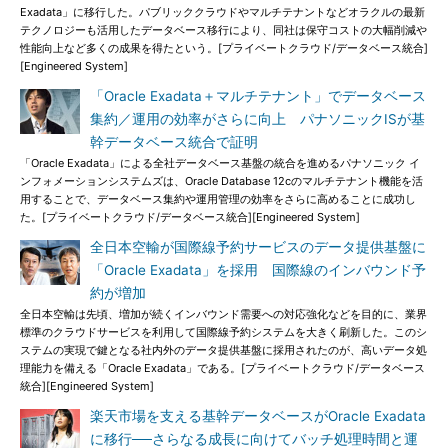
Exadata」に移行した。パブリッククラウドやマルチテナントなどオラクルの最新
テクノロジーも活用したデータベース移行により、同社は保守コストの大幅削減や
性能向上など多くの成果を得たという。[プライベートクラウド/データベース統合]
[Engineered System]
「Oracle Exadata＋マルチテナント」でデータベース
集約／運用の効率がさらに向上 パナソニックISが基
幹データベース統合で証明
「Oracle Exadata」による全社データベース基盤の統合を進めるパナソニック イ
ンフォメーションシステムズは、Oracle Database 12cのマルチテナント機能を活
用することで、データベース集約や運用管理の効率をさらに高めることに成功し
た。[プライベートクラウド/データベース統合][Engineered System]
全日本空輸が国際線予約サービスのデータ提供基盤に
「Oracle Exadata」を採用 国際線のインバウンド予
約が増加
全日本空輸は先頃、増加が続くインバウンド需要への対応強化などを目的に、業界
標準のクラウドサービスを利用して国際線予約システムを大きく刷新した。このシ
ステムの実現で鍵となる社内外のデータ提供基盤に採用されたのが、高いデータ処
理能力を備える「Oracle Exadata」である。[プライベートクラウド/データベース
統合][Engineered System]
楽天市場を支える基幹データベースがOracle Exadata
に移行──さらなる成長に向けてバッチ処理時間と運