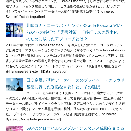
活用を実践しているのがキヤノンだ。Oracle Exadataをはじめとするオラクルの先
進ソリューションを駆使した同社サービス基盤の全容が明かされた。[ビッグデー
タ][プライベートクラウド/データベース統合][運用管理効率化][Engineered
System][Data Integration]
北陸コカ・コーラボトリングがOracle Exadata V1か
らX4への移行で「災害対策」「移行リスク最小化」
のために取ったアプローチとは？
2010年に第1世代の「Oracle Exadata V1」を導入した北陸コカ・コーラボトリン
グは先ごろ、アプリケーションやデータの増大に対応すべく「Oracle Exadata X4-
2」への移行を実施した。システムの停止時間を最短化してスムーズに移行し、障
害／災害時の業務への影響を最小化するために同社が取ったアプローチはどのよう
なものだったのか？[プライベートクラウド/データベース統合][高可用性/災害対
策][Engineered System][Data Integration]
日立金属が基幹データベースのプライベートクラウド
基盤に課した妥協なき要件と、その選択
グローバル化推進に伴うIT提供スピードの向上、増大するデータ量
への対応、高い性能／可用性／信頼性、そして容易な運用管理──日立金属は基幹
データベース群のプライベートクラウド基盤の選定に当たり、これらの要件を適正
なコストで満たすシステム基盤を子細に検討。選んだのはOracle Exadataであっ
た。[プライベートクラウド/データベース統合][運用管理効率化][Engineered
System][Oracle Enterprise Manager]
SAPのグローバルシングルインスタンス稼働を支える