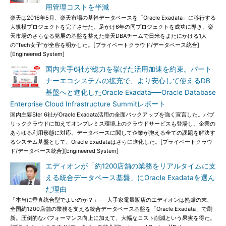
用管理コストを半減
楽天は2016年5月、楽天市場の基幹データベースを「Oracle Exadata」に移行する
大規模プロジェクトを完了させた。足かけ6年の同プロジェクトを成功に導き、楽
天市場のさらなる発展の基盤を整えた楽天DBAチームで日米をまたにかける1人
の“Tech女子”が全容を明かした。[プライベートクラウド/データベース統合]
[Engineered System]
国内大手6社が総力を挙げた活用加速を約束。パート
ナーエコシステムの拡充で、より安心して使えるDB
基盤へと進化したOracle Exadata──Oracle Database
Enterprise Cloud Infrastructure Summitレポート
国内主要SIer 6社がOracle Exadata活用の全面バックアップを強く宣言した。パブ
リッククラウドに加えてオンプレミス環境上のクラウドサービスも登場し、企業の
あらゆる利用形態に対応。データベースに関して企業が抱える全ての課題を解決す
るシステム基盤として、Oracle Exadataはさらに進化した。[プライベートクラウ
ド/データベース統合][Engineered System]
エディオンが「約1200店舗の業務をリアルタイムに支
える統合データベース基盤」にOracle Exadataを選ん
だ理由
「本当に垂直統合型でよいのか？」──大手家電量販店のエディオンは熟慮の末、
全国約1200店舗の業務を支える統合データベース基盤を「Oracle Exadata」で刷
新。圧倒的なパフォーマンス向上に加えて、大幅なコスト削減という果実を得た。