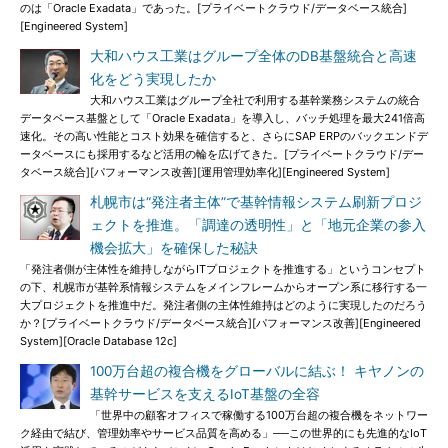
のは「Oracle Exadata」であった。[プライベートクラウド/データベース統合]
[Engineered System]
大和ハウス工業はグループ全体のDB基盤統合と高速
化をどう実現したか
大和ハウス工業はグループ全社で利用する基幹業務システムの統合
データベース基盤として「Oracle Exadata」を導入し、バッチ処理を最大241倍高
速化。その高い性能とコスト効果を確信すると、さらにSAP ERPのバックエンドデ
ータベースにも採用するなど活用の輪を広げてきた。[プライベートクラウド/デー
タベース統合][パフォーマンス改善][運用管理効率化][Engineered System]
札幌市は“発注者主体”で基幹情報システム刷新プロジ
ェクトを推進。「調達の透明性」と「地元企業の参入
機会拡大」を確保した秘訣
「発注者側が主体性を維持しながらITプロジェクトを推進する」というコンセプト
の下、札幌市が基幹系情報システムをメインフレームからオープン系に移行する一
大プロジェクトを推進中だ。発注者側の主体性維持はどのように実現したのだろう
か？[プライベートクラウド/データベース統合][パフォーマンス改善][Engineered
System][Oracle Database 12c]
100万台超の複合機をグローバルに結ぶ！ キヤノンの
基幹サービスを支えるIoT基盤の全容
「世界中の顧客オフィスで稼働する100万台超の複合機をネットワー
ク経由で結び、管理効率やサービス品質を高める」──この世界的にも先進的なIoT