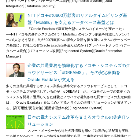
[プライベートクラウド/データベース統合][Engineered System][Data
Integration][Database Security]
NTTドコモの6600万顧客のリアルタイムビリング基
盤「MoBills」を支えるデータベース基盤とは
「Oracle Exadataで垂直統合型システムのイメージが変わった」
──NTTドコモの基幹システムの1つ「MoBills」のインフラ刷新を推進したメンバ
ーの1人はそう語る。約6600万顧客への課金／決済を担う同システムのデータベー
ス基盤に、同社はなぜOracle Exadataを選んだのか？[プライベートクラウド/デー
タベース統合][パフォーマンス改善][Engineered System][Oracle Enterprise
Manager]
企業の共通業務を効率化するドコモ・システムズのク
ラウドサービス「dDREAMS」。その安定稼働を
Oracle Exadataが支える
多くの企業に共通するオフィス業務を効率化するクラウドサービスとして、ドコ
モ・システムズが提供しているのが「dDREAMS」だ。ドコモグループの数多くの
システムを開発／運用してきた経験とノウハウが凝集された同サービスの安定稼働
は、「Oracle Exadata」をはじめとするオラクルの各種ソリューションが支えてい
る。[高可用性/災害対策][運用管理効率化][Engineered System]
日本の電力システム改革を支えるオラクルの先進ITソ
リューション
スマートメーターから得た各種情報を用いて効率的な送配電を実現
する鍵となるのは、それらの情報を短時間で処理して事業者に提供する高性能なデ