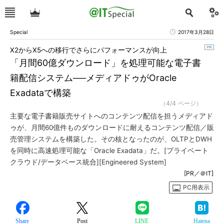
Special
2017年3月28日
X2からX5への移行でさらにパフォーマンスが向上
「月間60億ダウンロード」を処理可能な電子書
籍配信システム──メディアドゥがOracle
Exadataで構築
（4/4 ページ）
主要な電子書籍販売サイトへのコンテンツ配信を担うメディアド
ゥが、月間60億件ものダウンロードに耐えるコンテンツ配信／販
売管理システムを構築した。その核となったのが、OLTPとDWH
を同時に高速処理可能な「Oracle Exadata」だ。[プライベート
クラウド/データベース統合][Engineered System]
[PR／＠IT]
PC用表示
Share
Post
LINE
Hatena