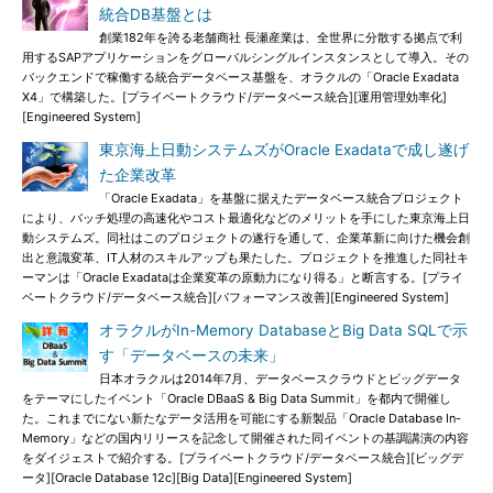
統合DB基盤とは
創業182年を誇る老舗商社 長瀬産業は、全世界に分散する拠点で利
用するSAPアプリケーションをグローバルシングルインスタンスとして導入。その
バックエンドで稼働する統合データベース基盤を、オラクルの「Oracle Exadata
X4」で構築した。[プライベートクラウド/データベース統合][運用管理効率化]
[Engineered System]
東京海上日動システムズがOracle Exadataで成し遂げ
た企業改革
「Oracle Exadata」を基盤に据えたデータベース統合プロジェクト
により、バッチ処理の高速化やコスト最適化などのメリットを手にした東京海上日
動システムズ。同社はこのプロジェクトの遂行を通して、企業革新に向けた機会創
出と意識変革、IT人材のスキルアップも果たした。プロジェクトを推進した同社キ
ーマンは「Oracle Exadataは企業変革の原動力になり得る」と断言する。[プライ
ベートクラウド/データベース統合][パフォーマンス改善][Engineered System]
オラクルがIn-Memory DatabaseとBig Data SQLで示
す「データベースの未来」
日本オラクルは2014年7月、データベースクラウドとビッグデータ
をテーマにしたイベント「Oracle DBaaS & Big Data Summit」を都内で開催し
た。これまでにない新たなデータ活用を可能にする新製品「Oracle Database In-
Memory」などの国内リリースを記念して開催された同イベントの基調講演の内容
をダイジェストで紹介する。[プライベートクラウド/データベース統合][ビッグデ
ータ][Oracle Database 12c][Big Data][Engineered System]