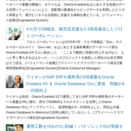
ータベース基盤の構築だ。オラクルは、Oracle Exadataをはじめとする先進のデー
タ活用ソリューションにより、送配電の最適化からビッグデータを利用したビジネ
ス革新まで、電力ビジネスを全面的に支援する体制を整えている。[パフォーマン
ス改善][Engineered System]
4カ月でDB統合、販売店支援を5.3倍高速化したプロ
トコーポレーション
プロトコーポレーションは2015年1月、クルマ情報誌「Goo」やク
ルマポータルサイト「Goo-net」をはじめとする基幹事業のデータベース群を
Oracle Exadata X4-2上に統合した。「ここまで劇的に性能が向上するのなら、も
っと早く導入すればよかった」──このプロジェクトを統括した同社の山本正博氏
はそう語る。[パフォーマンス改善][プライベートクラウド/データベース統合][運
用管理効率化][Engineered System][Oracle Enterprise Manager]
ライオンがSAP ERPや基幹系のDB基盤をOracle
Exadata X5 ＆ Oracle Database 12cに更改 性能が4
～20倍向上
ライオンは先頃、Oracle Exadata V2で運用してきたSAP ERPや基幹系のデータベ
ース基盤をX5に移行。併せてRDBMSもマルチテナントを活用したOracle
Database 12cにアップグレードし、処理性能が4～20倍向上した。同社は今後、
Oracle Database In-Memoryの活用も検討しているという。[プライベートクラウ
ド/データベース統合][Engineered System]
運用工数を15分の1に削減！ パナソニックISが実践す