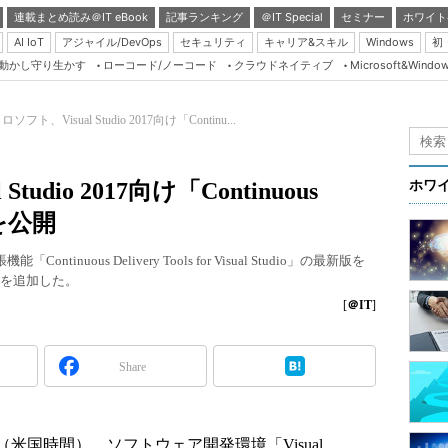
連載まとめ読み＠IT eBook
記事ランキング
＠IT Special
セミナー
ホワイト
AI IoT
アジャイル/DevOps
セキュリティ
キャリア&スキル
Windows
初
り動かし守り生かす
ローコード/ノーコード
クラウドネイティブ
Microsoft&Windo
Server & Storage
HTML5 + UX
ソフト、Visual Studio 2017向け「Continu...
Smart & Social
Coding Edge
udio 2017向け「Continuous
ホワ
Java Agile
版を公開
Database Expert
ntinuous Delivery Tools for Visual Studio」の最新版を
Linux ＆ OSS
能を追加した。
Master of IP Networ
[
＠IT
]
Security & Trust
Share
Test & Tools
Insider.NET
ブログ
（米国時間）、ソフトウェア開発環境「Visual