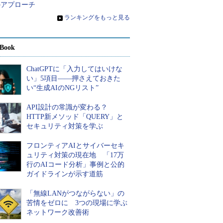
のアプローチ
»
ランキングをもっと見る
Book
ChatGPTに「入力してはいけな
い」5項目――押さえておきた
い“生成AIのNGリスト”
API設計の常識が変わる？
HTTP新メソッド「QUERY」と
セキュリティ対策を学ぶ
フロンティアAIとサイバーセキ
ュリティ対策の現在地 「17万
行のAIコード分析」事例と公的
ガイドラインが示す道筋
「無線LANがつながらない」の
苦情をゼロに 3つの現場に学ぶ
ネットワーク改善術