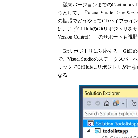
従来バージョンまでのContinuous D
つとして、「Visual Studio Tea
の拡張でどうやってCDパイプライ
は、まずGitHubのGitリポジトリをサポ
Version Control）」のサポートも
Gitリポジトリに対応する「GitHub Ext
で、Visual Studioのステータスバーへ
リックでGitHubにリポジトリが
なる。