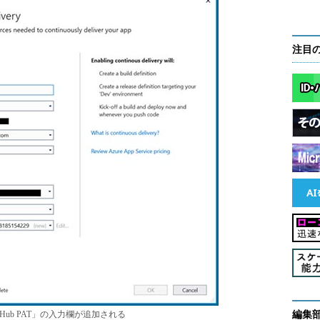
注目
ryに「GitHub PAT」の入力欄が追加される
編集