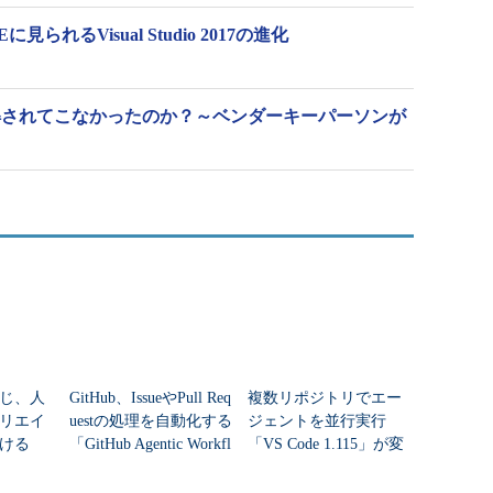
られるVisual Studio 2017の進化
理解されてこなかったのか？～ベンダーキーパーソンが
じ、人
GitHub、IssueやPull Req
複数リポジトリでエー
リエイ
uestの処理を自動化する
ジェントを並行実行
ける
「GitHub Agentic Workfl
「VS Code 1.115」が変
ows」...
える開発体験