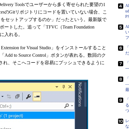
elivery Toolsでユーザーから多く寄せられた要望の1
A
u
m ServicesのGitリポジトリにコードを置いていない場合、こ
P
ンをセットアップするのか」だったという。最新版で
ートした。追って「TFVC（Team Foundation
視野に入れる。
ension for Visual Studio」をインストールすること
「Add to Source Control」ボタンが表れる。数回のク
用意され、そこへコードを容易にプッシュできるように
「
―
る