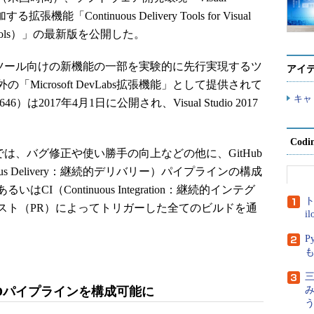
機能「Continuous Delivery Tools for Visual
ery Tools）」の最新版を公開した。
oolsは、開発ツール向けの新機能の一部を実験的に先行実現するツ
アイ
icrosoft DevLabs拡張機能」として提供されて
キャ
6）は2017年4月1日に公開され、Visual Studio 2017
Cod
lsの最新版では、バグ修正や使い勝手の向上などの他に、GitHub
ous Delivery：継続的デリバリー）パイプラインの構成
（Continuous Integration：継続的インテグ
ト
スト（PR）によってトリガーした全てのビルドを通
i
P
三
CDパイプラインを構成可能に