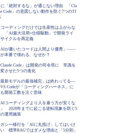
Iに「絶対するな」が通じない理由 「Cla
de Code」の意図しない動作を防ぐ7つのTI
S
AIコーディングだけでは生産性は上がらな
い 「AI最大活用×仕様駆動」で開発ライ
フサイクルを再定義
「AIが書いたコードは人間より優秀」――
だが本番で壊れる、なぜか？
Claude Code」は開発の司令塔に 常識を
一変させた5つの進化
「最新モデルの最強補完」は終わってる―
VS Codeが「コーディングハーネス」に
最も開発工数を注ぐ意味
「AIコーディングより人を雇う方が安くな
」 2028年までに起こる逆転現象を防ぐ5
つの運用施策
レガシー移行を「AIに丸投げ」してはいけ
ない 標準RAGではダメな理由と「5分割」