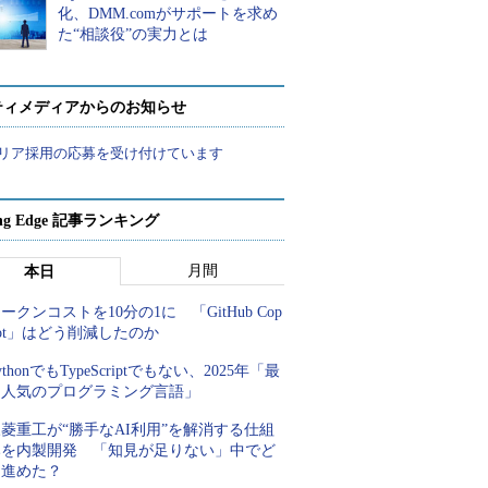
化、DMM.comがサポートを求め
た“相談役”の実力とは
ティメディアからのお知らせ
リア採用の応募を受け付けています
ing Edge 記事ランキング
月間
本日
ークンコストを10分の1に 「GitHub Cop
lot」はどう削減したのか
ythonでもTypeScriptでもない、2025年「最
も人気のプログラミング言語」
菱重工が“勝手なAI利用”を解消する仕組
みを内製開発 「知見が足りない」中でど
う進めた？