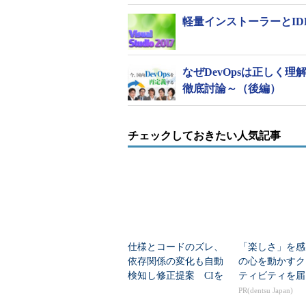
軽量インストーラーとIDEに見
なぜDevOpsは正しく
徹底討論～（後編）
チェックしておきたい人気記事
仕様とコードのズレ、
「楽しさ」を感
依存関係の変化も自動
の心を動かすク
検知し修正提案 CIを
ティビティを届
補う「Continuous AI」
PR(dentsu Japan)
7つの実践例