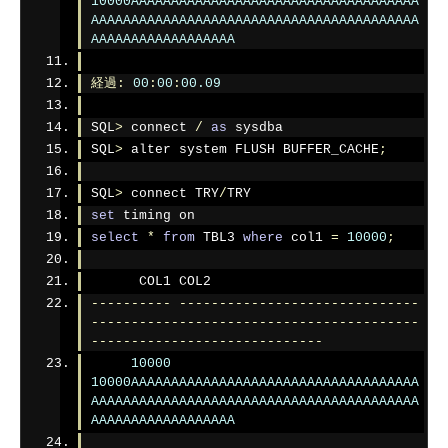
10000AAAAAAAAAAAAAAAAAAAAAAAAAAAAAAAAAAAA
AAAAAAAAAAAAAAAAAAAAAAAAAAAAAAAAAAAAAAAAA
AAAAAAAAAAAAAAAAAA
経過:
00
:
00
:
00.09
SQL
>
 connect 
/
as
 sysdba
SQL
>
 alter system FLUSH BUFFER_CACHE
;
SQL
>
 connect TRY
/
TRY
set
 timing on
select
*
from
 TBL3 
where
 col1 
=
10000
;
      COL1 COL2
----------
------------------------------
-----------------------------------------
-----------------------------
10000
10000AAAAAAAAAAAAAAAAAAAAAAAAAAAAAAAAAAAA
AAAAAAAAAAAAAAAAAAAAAAAAAAAAAAAAAAAAAAAAA
AAAAAAAAAAAAAAAAAA