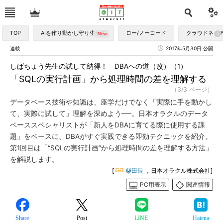
TOP
AIを作り動かし守り生かす
ロー/ノーコード
クラウドネイ
連載
2017年5月30日 公開
しばちょう先生の試して納得！ DBAへの道（改）（1）
「SQLの実行計画」から処理時間の差を理解する
（3/3 ページ）
データベース技術や知識は、座学だけでなく「実際に手を動かし
て、実際に試して」理解を深めよう──。日本オラクルのデータ
ベーススペシャリストが「新人をDBAに育てる際に使用する課
題」をベースに、DBAがすぐ実践できる即効テクニックを紹介。
第1回目は「“SQLの実行計画”から処理時間の差を理解する方法」
を解説します。
[
柴田長
，日本オラクル株式会社]
PC用表示
関連情報
Share
Post
LINE
Hatena