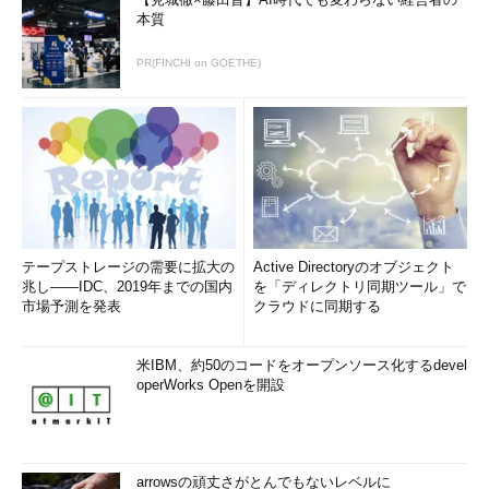
本質
PR(FINCHI on GOETHE)
テープストレージの需要に拡大の
Active Directoryのオブジェクト
兆し――IDC、2019年までの国内
を「ディレクトリ同期ツール」で
市場予測を発表
クラウドに同期する
米IBM、約50のコードをオープンソース化するdevel
operWorks Openを開設
arrowsの頑丈さがとんでもないレベルに