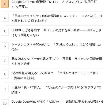
Google Chromeの新機能「Skills」 AIプロンプトの“毎回手打
ち”を不要に
「日本のセキュリティ信仰は構造的にズレてる」 コスパよく、す
ぐ救われる“左側”の防衛術
COBOLっぽさを残す「JaBOL」の是非を問い直す――Javaらしさ
はもう問題じゃない
トークンコストを10分の1に 「GitHub Copilot」はどう削減した
のか
既存OSSをAIで“一から書き直し”？ 再実装・ライセンス回避が招
く対立と分断
“応用情報が消える”って本当？ 「生成AIパスポート」って何？
IT資格の今を読む
日立が「脱・PC購入」 17万台のグループ向けPCを“サブスク”で
調達へ
Google DeepMindが描く「AGIの次」 超知能に至る4つの経路と6