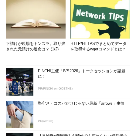
下請けが現場をトンズラ。取り残
HTTP/HTTPSでまとめてデータ
された元請けの運命は？ (1/2)
を取得するwgetコマンドとは？
FINCHI主催「IVS2026」トークセッションが話題
に！
PR(FINCHI on GOETHE)
堅牢さ・コスパだけじゃない最新「arrows」事情
PR(arrows)
【見城徹×藤田晋】AI時代でも変わらない経営者の