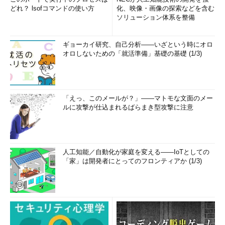
どれ？ lsofコマンドの使い方
化、映像・画像の探索などを含む
ソリューション体系を整備
ギョーカイ研究、自己分析――いざという時にオロ
オロしないための「就活準備」基礎の基礎 (1/3)
「えっ、このメールが？」――マトモな文面のメー
ルに攻撃が仕込まれるばらまき型攻撃に注意
人工知能／自動化が家庭を変える――IoTとしての
「家」は開発者にとってのフロンティアか (1/3)