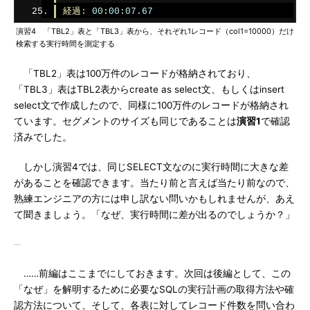
経過:
00
:
00
:
07.67
演習4 「TBL2」表と「TBL3」表から、それぞれ1レコード（col1=10000）だけ
検索する実行時間を測定する
「TBL2」表は100万件のレコードが格納されており、
「TBL3」表はTBL2表からcreate as select文、もしくはinsert
select文で作成したので、同様に100万件のレコードが格納され
ています。セグメントのサイズも同じであることは
演習1
で確認
済みでした。
しかし演習4では、同じSELECT文なのに実行時間に大きな差
があることを確認できます。当たり前と言えば当たり前なので、
熟練エンジニアの方には申し訳ない問いかもしれませんが、あえ
て聞きましょう。「なぜ、実行時間に差が出るのでしょうか？」
……前編はここまでにしておきます。次回は後編として、この
「なぜ」を解明するために必要なSQLの実行計画の取得方法や確
認方法について、そして、各表に対してレコード件数を問い合わ