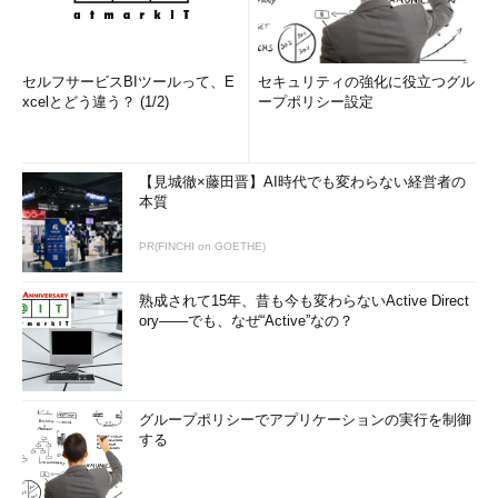
セルフサービスBIツールって、E
セキュリティの強化に役立つグル
xcelとどう違う？ (1/2)
ープポリシー設定
【見城徹×藤田晋】AI時代でも変わらない経営者の
本質
PR(FINCHI on GOETHE)
熟成されて15年、昔も今も変わらないActive Direct
ory――でも、なぜ“Active”なの？
グループポリシーでアプリケーションの実行を制御
する