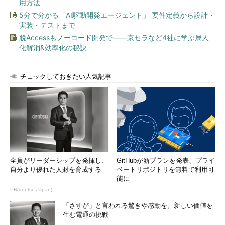
用方法
5分で分かる「AI駆動開発エージェント」 要件定義から設計・
実装・テストまで
脱Accessもノーコード開発で――京セラなど4社に学ぶ属人
化解消&効率化の秘訣
チェックしておきたい人気記事
全員がリーダーシップを発揮し、
GitHubが新プランを発表、プライ
自分より優れた人財を育成する
ベートリポジトリを無料で利用可
能に
PR(dentsu Japan)
「さすが」と言われる驚きや感動を。新しい価値を
生む電通の挑戦