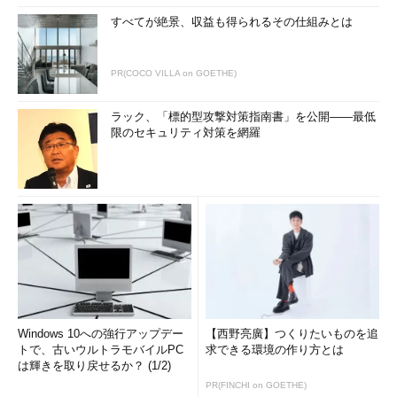
すべてが絶景、収益も得られるその仕組みとは
PR(COCO VILLA on GOETHE)
ラック、「標的型攻撃対策指南書」を公開――最低
限のセキュリティ対策を網羅
Windows 10への強行アップデー
【西野亮廣】つくりたいものを追
トで、古いウルトラモバイルPC
求できる環境の作り方とは
は輝きを取り戻せるか？ (1/2)
PR(FINCHI on GOETHE)