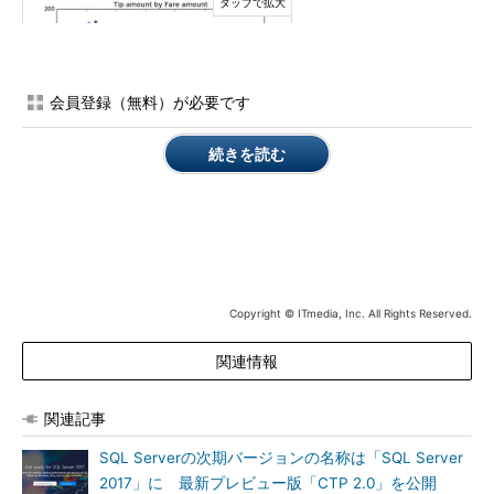
会員登録（無料）が必要です
続きを読む
タクシー乗車で支払われるチップの額と料金の関
係を表すプロットの例
ステップ4
：カスタムT-SQL関数を使ってデータ機能を作
成する
Copyright © ITmedia, Inc. All Rights Reserved.
ステップ5
：ストアドプロシージャを使って機械学習モデ
ルを作成する
関連情報
ステップ6
：モデルを検索して逆シリアル化し、バッチモ
ードやシングルモードで予測を行う
関連記事
ステップ5と6では、広く普及した「scikit-learn」パッケージ
SQL Serverの次期バージョンの名称は「SQL Server
とMicrosoftが最近リリースした「revoscalepy」ライブラリを使
2017」に 最新プレビュー版「CTP 2.0」を公開