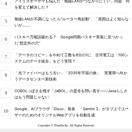
アイリスオーヤマも悩んだ「無線LANがつながりにくい」問題 何
を変えて解決した？
無線LANが不調になったら“ルーター再起動”、「原因はよく知らな
いが……」
パスキー万能説破れる？ Google同期パスキー実装に見つかっ
た“想定外の穴”
「データのコピー」をやめて工数を8分の1に 古河電工は「100シ
ステムのデータ統合」をどう実現？
「光ファイバーはもう古い」「2035年宇宙の旅」 実運用へ向か
うデータセンター新技術
COBOLっぽさを残す「JaBOL」の是非を問い直す――Javaらしさ
はもう問題じゃない
Google、AIブラウザ「Disco」発表 「Gemini 3」がタブ上でユー
ザーのためのオリジナルWebアプリを自動生成
Copyright © ITmedia Inc. All Rights Reserved.