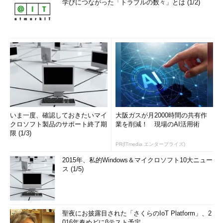
学びにつながった「トラブルの数々」とは (1/2)
いま一度、確認しておきたいマイ
大阪ガスが月2000時間の共有作
クロソフト製品のサポート終了期
業を削減！ 現場のAI活用術
限 (1/3)
PR(ITmedia エンタープライズ)
2015年、私的Windows＆マイクロソフト10大ニュー
ス (1/5)
聖夜にお披露目された「さくらのIoT Platform」、2
016年春めどにβテスト予定