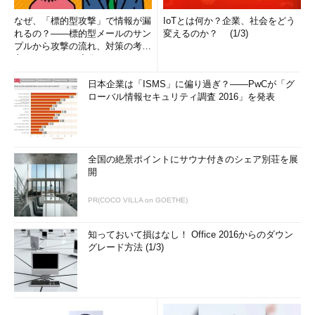
なぜ、「標的型攻撃」で情報が漏
IoTとは何か？企業、社会をどう
れるの？――標的型メールのサン
変えるのか？ (1/3)
プルから攻撃の流れ、対策の考え
方まで、もう一度分かりやすく
解...
日本企業は「ISMS」に偏り過ぎ？――PwCが「グ
ローバル情報セキュリティ調査 2016」を発表
全国の絶景ポイントにサウナ付きのシェア別荘を展
開
PR(COCO VILLA on GOETHE)
知っておいて損はなし！ Office 2016からのダウン
グレード方法 (1/3)