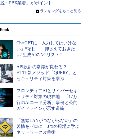
脱・PBX業者」がポイント
»
ランキングをもっと見る
Book
ChatGPTに「入力してはいけな
い」5項目――押さえておきた
い“生成AIのNGリスト”
API設計の常識が変わる？
HTTP新メソッド「QUERY」と
セキュリティ対策を学ぶ
フロンティアAIとサイバーセキ
ュリティ対策の現在地 「17万
行のAIコード分析」事例と公的
ガイドラインが示す道筋
「無線LANがつながらない」の
苦情をゼロに 3つの現場に学ぶ
ネットワーク改善術