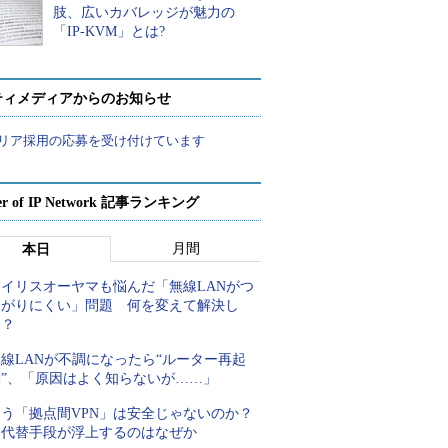
肢、広いカバレッジが魅力の
「IP-KVM」とは?
ティメディアからのお知らせ
リア採用の応募を受け付けています
er of IP Network 記事ランキング
月間
本日
アイリスオーヤマも悩んだ「無線LANがつ
ながりにくい」問題 何を変えて解決し
た？
線LANが不調になったら“ルーター再起
動”、「原因はよく知らないが……」
もう「拠点間VPN」は安全じゃないのか？
代替手段が浮上するのはなぜか