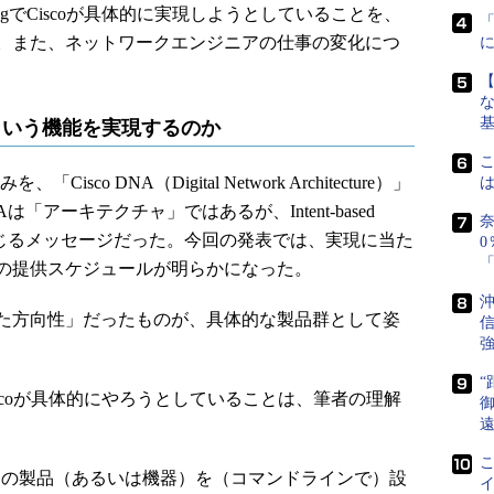
workingでCiscoが具体的に実現しようとしていることを、
。また、ネットワークエンジニアの仕事の変化につ
な
ingはどういう機能を実現するのか
sco DNA（Digital Network Architecture）」
は「アーキテクチャ」ではあるが、Intent-based
奈
とに通じるメッセージだった。今回の発表では、実現に当た
0
「
の提供スケジュールが明らかになった。
沖
た方向性」だったものが、具体的な製品群として姿
信
強
“
g製品群でCiscoが具体的にやろうとしていることは、筆者の理解
御
々の製品（あるいは機器）を（コマンドラインで）設