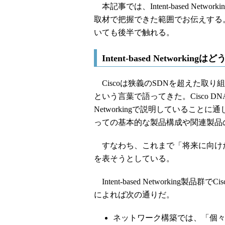
本記事では、Intent-based Net
取材で把握できた範囲でお伝えする
いても後半で触れる。
Intent-based Network
Ciscoは狭義のSDNを超えた取り組みを、「Ci
という言葉で語ってきた。Cisco DNA
Networkingで説明しているこ
っての基本的な製品構成や関連製品
すなわち、これまで「将来に向け
を表そうとしている。
Intent-based Networkin
によれば次の通りだ。
ネットワーク構築では、「個