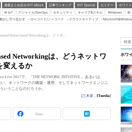
連載まとめ読み＠IT eBook
記事ランキング
＠IT Special
セミナー
ホワイト
AI IoT
アジャイル/DevOps
セキュリティ
キャリア&スキル
Windows
初
り動かし守り生かす
ローコード/ノーコード
クラウドネイティブ
Microsoft&Windo
Server & Storage
HTML5 + UX
ystemsのIntent-based Networkingは、どうネ...
Smart & Social
Coding Edge
nt-based Networkingは、どうネットワ
ホワ
Java Agile
を変えるか
Database Expert
o Live 2017で、「THE NETWORK. INTUITIVE.」あるいは
Linux ＆ OSS
といった言葉を使い、ネットワークの構築・運用、そしてネットワークエンジニ
ういうことなのだろうか。
Master of IP Networ
[
三木泉
，
ITmedia
]
Security & Trust
Test & Tools
Share
Insider.NET
ブログ