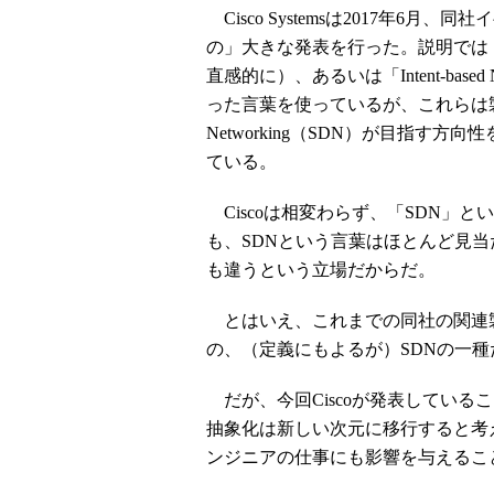
Cisco Systemsは2017年6月、同
の」大きな発表を行った。説明では「THE
直感的に）、あるいは「Intent-bas
った言葉を使っているが、これらは製品名と
Networking（SDN）が目指
ている。
Ciscoは相変わらず、「SDN」
も、SDNという言葉はほとんど見当
も違うという立場だからだ。
とはいえ、これまでの同社の関連
の、（定義にもよるが）SDNの一
だが、今回Ciscoが発表している
抽象化は新しい次元に移行すると考
ンジニアの仕事にも影響を与えるこ