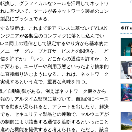
「
を転換し、グラフィカルなツールを活用してネットワ
これに基づいて、ツールが各ネットワーク製品のコン
各製品にプッシュできる。
する設定は、これまでIPアドレスに基づいてVLAN
＠IT e
エンジニアが各製品のコンフィグに落とし込んでい
ドレス同士の通信として設定するやり方から基本的に
／ユーザーグループとITサービスとの関係を、「ど
通信を許すか」「いつ、どこからの通信を許すか」と
うに変わる。ユーザーや利用形態といったより抽象的
定に直接織り込むようになる。これは、ネットワーク
を実現するという点で、重要な意味を持つ。
識／自動制御がある。例えばネットワーク機器から
情報のリアルタイム監視に基づいて、自動的にベース
離する動きが見られると、アラートを出したり、解決
点でも、セキュリティ製品との連動で、マルウェアが
器の制御により該当する通信を遮断するといったこと
し進めた機能を提供すると考えられる。ただし、該当