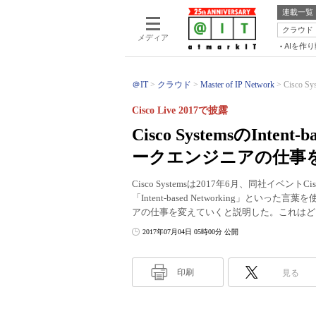
連載一覧
クラウド
メディア
AIを作
＠IT
クラウド
Master of IP Network
Cisco S
Cisco Live 2017で披露
Cisco SystemsのInte
ークエンジニアの仕事
Cisco Systemsは2017年6月、同社イベントCisc
「Intent-based Networking」
アの仕事を変えていくと説明した。これはど
2017年07月04日 05時00分 公開
印刷
見る