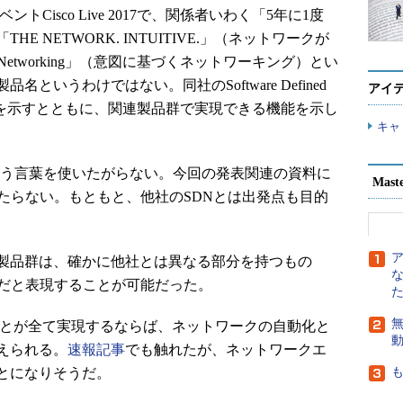
社イベントCisco Live 2017で、関係者いわく「5年に1度
 NETWORK. INTUITIVE.」（ネットワークが
ed Networking」（意図に基づくネットワーキング）とい
いうわけではない。同社のSoftware Defined
アイ
す方向性を示すとともに、関連製品群で実現できる機能を示し
キャ
という言葉を使いたがらない。今回の発表関連の資料に
Mast
たらない。もともと、他社のSDNとは出発点も目的
製品群は、確かに他社とは異なる部分を持つもの
種だと表現することが可能だった。
無
ことが全て実現するならば、ネットワークの自動化と
えられる。
速報記事
でも触れたが、ネットワークエ
とになりそうだ。