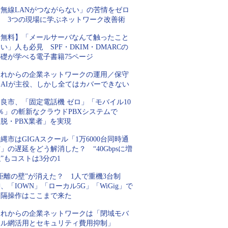
「無線LANがつながらない」の苦情をゼロ
に 3つの現場に学ぶネットワーク改善術
【無料】「メールサーバなんて触ったこと
い」人も必見 SPF・DKIM・DMARCの
基礎が学べる電子書籍75ページ
これからの企業ネットワークの運用／保守
はAIが主役、しかし全てはカバーできない
良市、「固定電話機 ゼロ」「モバイル10
％」の斬新なクラウドPBXシステムで
脱・PBX業者」を実現
縄市はGIGAスクール「1万6000台同時通
」の遅延をどう解消した？ “40Gbpsに増
”もコストは3分の1
距離の壁”が消えた？ 1人で重機3台制
、「IOWN」「ローカル5G」「WiGig」で
遠隔操作はここまで来た
これからの企業ネットワークは「閉域モバ
イル網活用とセキュリティ費用抑制」