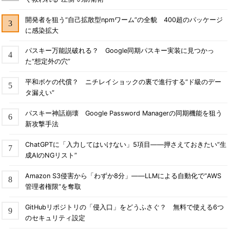
開発者を狙う“自己拡散型npmワーム”の全貌 400超のパッケージ
に感染拡大
パスキー万能説破れる？ Google同期パスキー実装に見つかっ
た“想定外の穴”
平和ボケの代償？ ニチレイショックの裏で進行する“ド級のデー
タ漏えい”
パスキー神話崩壊 Google Password Managerの同期機能を狙う
新攻撃手法
ChatGPTに「入力してはいけない」5項目――押さえておきたい“生
成AIのNGリスト”
Amazon S3侵害から「わずか8分」――LLMによる自動化で“AWS
管理者権限”を奪取
GitHubリポジトリの「侵入口」をどうふさぐ？ 無料で使える6つ
のセキュリティ設定