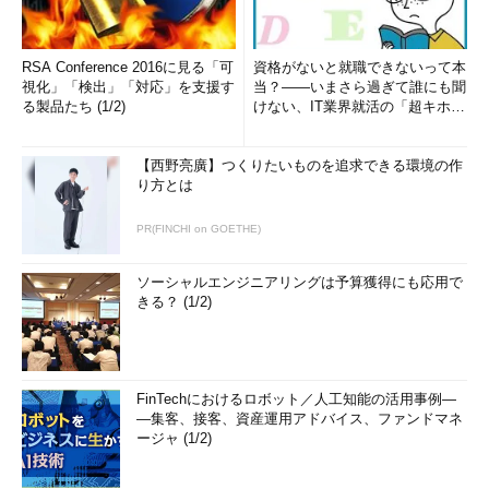
RSA Conference 2016に見る「可
資格がないと就職できないって本
視化」「検出」「対応」を支援す
当？――いまさら過ぎて誰にも聞
る製品たち (1/2)
けない、IT業界就活の「超キホ
ン」 (1/3)
【西野亮廣】つくりたいものを追求できる環境の作
り方とは
PR(FINCHI on GOETHE)
ソーシャルエンジニアリングは予算獲得にも応用で
きる？ (1/2)
FinTechにおけるロボット／人工知能の活用事例―
―集客、接客、資産運用アドバイス、ファンドマネ
ージャ (1/2)