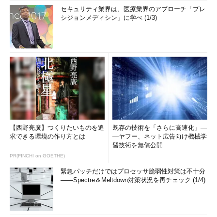
セキュリティ業界は、医療業界のアプローチ「プレ
シジョンメディシン」に学べ (1/3)
【西野亮廣】つくりたいものを追
既存の技術を「さらに高速化」―
求できる環境の作り方とは
―ヤフー、ネット広告向け機械学
習技術を無償公開
PR(FINCHI on GOETHE)
緊急パッチだけではプロセッサ脆弱性対策は不十分
――Spectre＆Meltdown対策状況を再チェック (1/4)