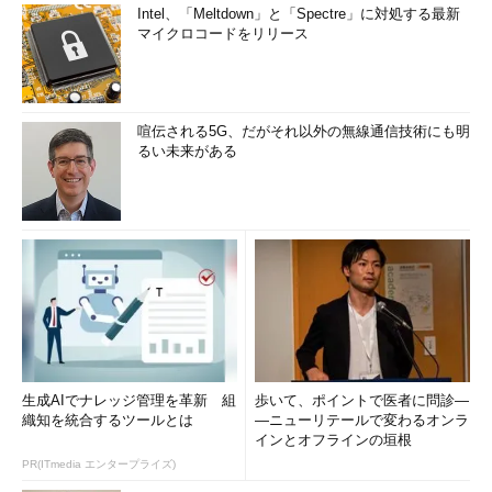
Intel、「Meltdown」と「Spectre」に対処する最新
マイクロコードをリリース
喧伝される5G、だがそれ以外の無線通信技術にも明
るい未来がある
生成AIでナレッジ管理を革新 組
歩いて、ポイントで医者に問診―
織知を統合するツールとは
―ニューリテールで変わるオンラ
インとオフラインの垣根
PR(ITmedia エンタープライズ)