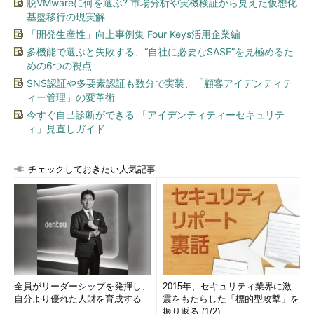
脱VMwareに何を選ぶ? 市場分析や実機検証から見えた仮想化
基盤移行の現実解
「開発生産性」向上事例集 Four Keys活用企業編
多機能で選ぶと失敗する、“自社に必要なSASE”を見極めるた
めの6つの視点
SNS認証や多要素認証も数分で実装、「顧客アイデンティテ
ィー管理」の変革術
今すぐ自己診断ができる 「アイデンティティーセキュリテ
ィ」見直しガイド
チェックしておきたい人気記事
全員がリーダーシップを発揮し、
2015年、セキュリティ業界に激
自分より優れた人財を育成する
震をもたらした「標的型攻撃」を
振り返る (1/2)