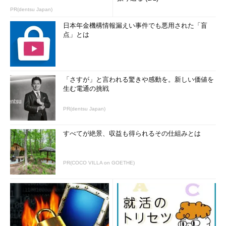
PR(dentsu Japan)
日本年金機構情報漏えい事件でも悪用された「盲
点」とは
「さすが」と言われる驚きや感動を。新しい価値を
生む電通の挑戦
PR(dentsu Japan)
すべてが絶景、収益も得られるその仕組みとは
PR(COCO VILLA on GOETHE)