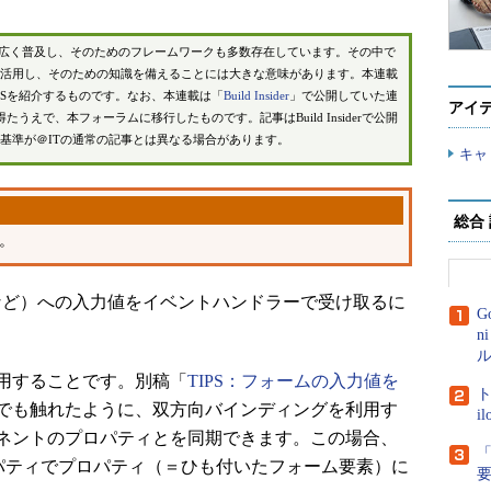
が広く普及し、そのためのフレームワークも多数存在しています。その中で
活用し、そのための知識を備えることには大きな意味があります。本連載
IPSを紹介するものです。なお、本連載は「
Build Insider
」で公開していた連
アイ
を得たうえで、本フォーラムに移行したものです。記事はBuild Insiderで公開
基準が＠ITの通常の記事とは異なる場合があります。
キャ
総合
た。
ect>など）への入力値をイベントハンドラーで受け取るに
G
n
ル
用することです。別稿「
TIPS：フォームの入力値を
ト
でも触れたように、双方向バインディングを利用す
i
ネントのプロパティとを同期できます。この場合、
「
プロパティでプロパティ（＝ひも付いたフォーム要素）に