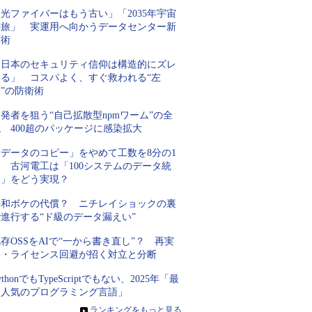
光ファイバーはもう古い」「2035年宇宙
の旅」 実運用へ向かうデータセンター新
技術
「日本のセキュリティ信仰は構造的にズレ
てる」 コスパよく、すぐ救われる“左
”の防衛術
発者を狙う“自己拡散型npmワーム”の全
 400超のパッケージに感染拡大
「データのコピー」をやめて工数を8分の1
 古河電工は「100システムのデータ統
合」をどう実現？
平和ボケの代償？ ニチレイショックの裏
進行する“ド級のデータ漏えい”
存OSSをAIで“一から書き直し”？ 再実
装・ライセンス回避が招く対立と分断
ythonでもTypeScriptでもない、2025年「最
も人気のプログラミング言語」
»
ランキングをもっと見る