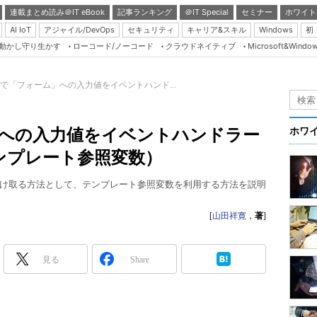
連載まとめ読み＠IT eBook
記事ランキング
＠IT Special
セミナー
ホワイト
AI IoT
アジャイル/DevOps
セキュリティ
キャリア&スキル
Windows
初
り動かし守り生かす
ローコード/ノーコード
クラウドネイティブ
Microsoft&Windo
Server & Storage
HTML5 + UX
larで「フォーム」への入力値をイベントハンド...
Smart & Social
Coding Edge
ム」への入力値をイベントハンドラー
ホワ
Java Agile
ンプレート参照変数）
Database Expert
け取る方法として、テンプレート参照変数を利用する方法を説明
Linux ＆ OSS
Master of IP Networ
[
山田祥寛
，
著
]
Security & Trust
見る
Share
Test & Tools
Insider.NET
ブログ