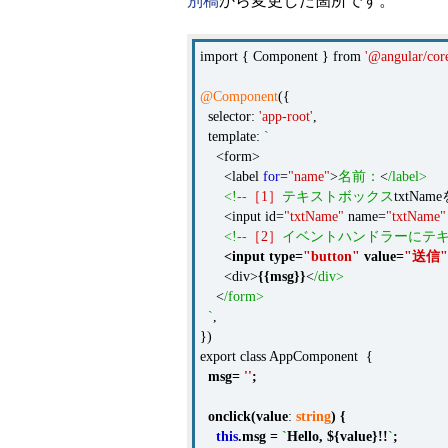
別稿
から変更した箇所です。
import { Component } from
'@angular/cor
@Component
({
selector:
'app-root'
,
template:
`
<form>
<label
for
=
"name"
>
名前：
<
/label>
<!--
［1］
テキストボックス
txtNa
<input id=
"txtName"
name=
"txtName"
<!--
［2］
イベントハンドラーにテ
<
input
type
=
"button"
value
=
"送信"
<div>
{{
msg
}}
<
/div>
<
/form>
`
,
})
export class AppComponent {
msg
=
''
;
onclick
(
value
:
string
)
{
this
.
msg
=
`
Hello
,
$
{
value
}
!!
`
;