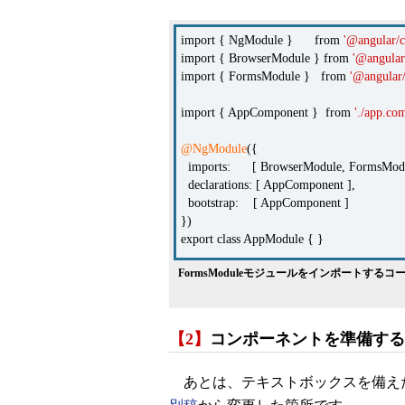
import { NgModule } from
'@angular/c
import { BrowserModule } from
'@angular
import { FormsModule } from
'@angular
import { AppComponent } from
'./app.co
@NgModule
({
imports: [ BrowserModule, FormsModu
declarations: [ AppComponent ],
bootstrap: [ AppComponent ]
})
export class AppModule { }
FormsModuleモジュールをインポートするコード（a
【2】
コンポーネントを準備する
あとは、テキストボックスを備え