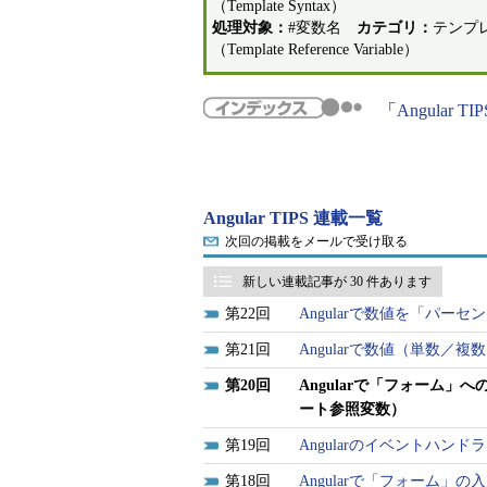
（Template Syntax）
処理対象：
#変数名
カテゴリ：
テンプレ
（Template Reference Variable）
「
Angular TIP
Angular TIPS 連載一覧
次回の掲載をメールで受け取る
新しい連載記事が 30 件あります
22
Angularで数値を「パーセ
21
Angularで数値（単数／複
20
Angularで「フォーム
ート参照変数）
19
Angularのイベントハン
18
Angularで「フォーム