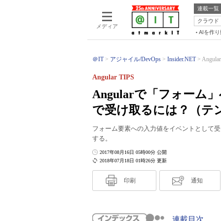
連載一覧
クラウド
メディア
AIを作
＠IT
アジャイル/DevOps
Insider.NET
Angu
Angular TIPS
Angularで「フォー
で受け取るには？（テ
フォーム要素への入力値をイベントとして受
する。
2017年08月16日 05時00分 公開
2018年07月18日 01時26分 更新
印刷
通知
連載目次