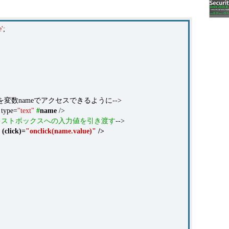
e'
;
meを変数nameでアクセスできるように-->
type=
"text"
#
name
/>
キストボックスへの入力値を引き渡す
-->
(
click
)
=
"onclick(name.value)"
/>