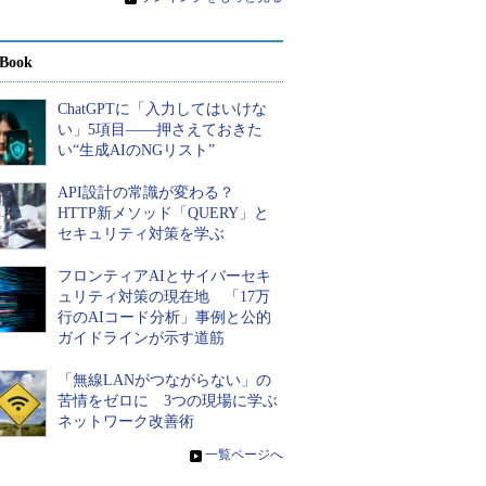
Book
ChatGPTに「入力してはいけな
い」5項目――押さえておきた
い“生成AIのNGリスト”
API設計の常識が変わる？
HTTP新メソッド「QUERY」と
セキュリティ対策を学ぶ
フロンティアAIとサイバーセキ
ュリティ対策の現在地 「17万
行のAIコード分析」事例と公的
ガイドラインが示す道筋
「無線LANがつながらない」の
苦情をゼロに 3つの現場に学ぶ
ネットワーク改善術
»
一覧ページへ