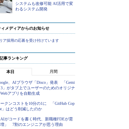
システムも改修可能 AI活用で変
わるシステム開発
ティメディアからのお知らせ
リア採用の応募を受け付けています
 記事ランキング
月間
本日
oogle、AIブラウザ「Disco」発表 「Gemi
i 3」がタブ上でユーザーのためのオリジナ
Webアプリを自動生成
ークンコストを10分の1に 「GitHub Cop
lot」はどう削減したのか
AIがコードを書く時代、新職種FDEが需
要増」 7割のエンジニアが思う理由