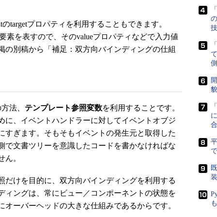
「
tのtargetプロパティを利用することもできます。
の要素を表すので、そのvalueプロパティなどで入力値
掲の別稿から「補足：双方向バインディングの仕組
側
開
貌
の方法、
テンプレート参照変数
を利用することです。
に
めに、イベントハンドラーに対してイベントオブジ
にすぎます。そもそもイベントの発生元と取得した
側で文書ツリーを意識したコードを書かなければな
で
せん。
既
照だけを目的に、双方向バインディングを利用する
ディングは、常にビュー／コンポーネントの状態を
P
にオーバーヘッドの大きな仕組みであるからです。