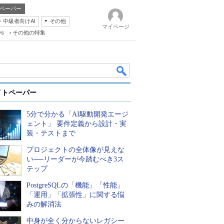
ペーパー
・中級者向けAI
その他
マイページ
ws
その他の特集
イトペーパー
5分で分かる「AI駆動開発エージ
ェント」 要件定義から設計・実
装・テストまで
プロジェクトの全体像が見えな
k
い──リーダーが今踏むべき3ス
テップ
PostgreSQLの「機能」「性能」
「運用」「拡張性」に関する悩
みの解消法
中身が全く分からないレガシー