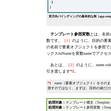
}
}
双方向バインディングの基本的な例（app.compon
テンプレート参照変数
とは、名前
数です。
［1］
のように、目的の要
の名前で要素オブジェクトを参照で
ックスtxtNameを変数nameでアク
あとは、
［2］
のように、name.
引き渡します
*1
。
*1
name（要素オブジェクト）をその
渡すのではなく、まずは、目的の値だけ
処理対象：
テンプレート構文（Template 
処理対象：
テンプレート参照変数（Template 