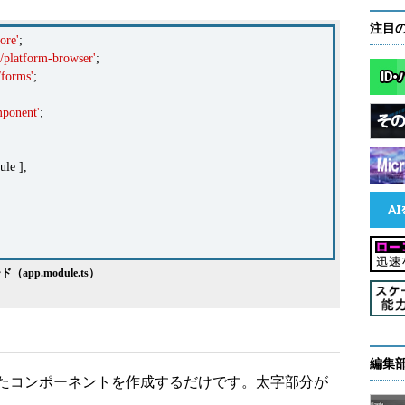
注目
ore'
;
/platform-browser'
;
/forms'
;
mponent'
;
le ],
pp.module.ts）
編集
たコンポーネントを作成するだけです。太字部分が