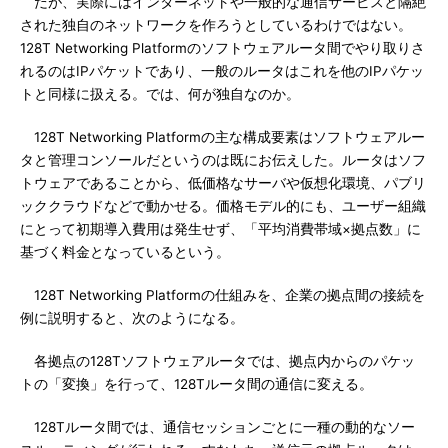
だが、実際にはインターネットや一般的な通信サービスと隔絶
された独自のネットワークを作ろうとしているわけではない。
128T Networking Platformのソフトウェアルータ間でやり取りさ
れるのはIPパケットであり、一般のルータはこれを他のIPパケッ
トと同様に扱える。では、何が独自なのか。
128T Networking Platformの主な構成要素はソフトウェアルー
タと管理コンソールだというのは既にお伝えした。ルータはソフ
トウェアであることから、低価格なサーバや仮想化環境、パブリ
ッククラウドなどで動かせる。価格モデル的にも、ユーザー組織
にとって初期導入費用は発生せず、「平均消費帯域×拠点数」に
基づく料金となっているという。
128T Networking Platformの仕組みを、企業の拠点間の接続を
例に説明すると、次のようになる。
各拠点の128Tソフトウェアルータでは、拠点内からのパケッ
トの「変換」を行って、128Tルータ間の通信に変える。
128Tルータ間では、通信セッションごとに一種の動的なソー