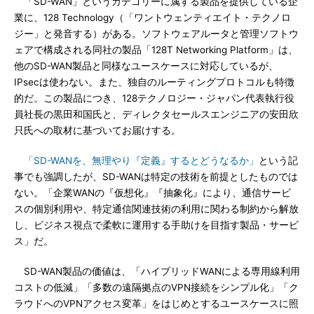
「SD-WAN」というカテゴリーに属する製品を提供している企
業に、128 Technology（「ワントウェンティエイト・テクノロ
ジー」と発音する）がある。ソフトウェアルータと管理ソフトウ
ェアで構成される同社の製品「128T Networking Platform」は、
他のSD-WAN製品と同様なユースケースに対応しているが、
IPsecは使わない。また、独自のルーティングプロトコルも特徴
的だ。この製品につき、128テクノロジー・ジャパン代表執行役
員社長の黒田和国氏と、ディレクタセールスエンジニアの安田欣
只氏への取材に基づいてお届けする。
「SD-WANを、無理やり『定義』するとどうなるか」
という記
事でも強調したが、SD-WANは特定の技術を前提としたものでは
ない。「企業WANの『仮想化』『抽象化』により、通信サービ
スの個別利用や、特定通信関連技術の利用に関わる制約から解放
し、ビジネス視点で柔軟に運用する手助けを目指す製品・サービ
ス」だ。
SD-WAN製品の価値は、「ハイブリッドWANによる専用線利用
コストの低減」「多数の遠隔拠点のVPN接続をシンプル化」「ク
ラウドへのVPNアクセス変革」をはじめとするユースケースに照