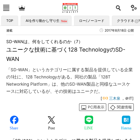
TOP
AIを作り動かし守り生かす
ロー/ノーコード
クラウドネイ
連載
2017年8月18日 公開
SD-WANは、何をしてくれるのか（7）
ユニークな技術に基づく128 TechnologyのSD-
WAN
「SD-WAN」というカテゴリーに属する製品を提供している企業
の1社に、128 Technologyがある。同社の製品「128T
Networking Platform」は、他のSD-WAN製品と同様なユースケ
ースに対応しているが、その技術はユニークだ。
[
三木泉
，＠IT]
PC用表示
関連情報
Share
Post
LINE
Hatena