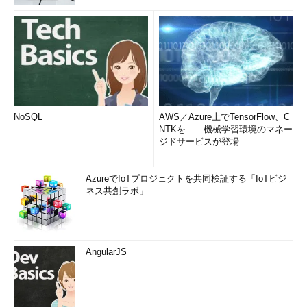
NoSQL
AWS／Azure上でTensorFlow、C
NTKを――機械学習環境のマネー
ジドサービスが登場
AzureでIoTプロジェクトを共同検証する「IoTビジ
ネス共創ラボ」
AngularJS