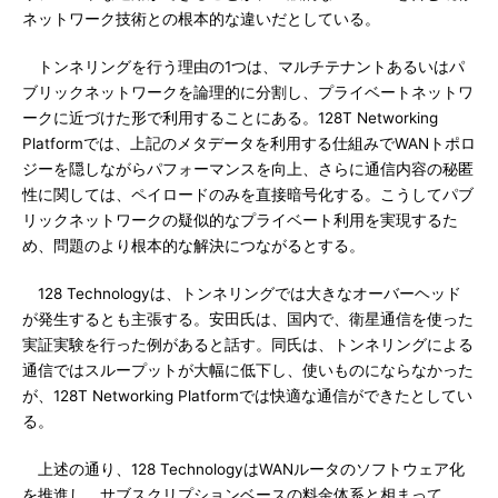
ネットワーク技術との根本的な違いだとしている。
トンネリングを行う理由の1つは、マルチテナントあるいはパ
ブリックネットワークを論理的に分割し、プライベートネットワ
ークに近づけた形で利用することにある。128T Networking
Platformでは、上記のメタデータを利用する仕組みでWANトポロ
ジーを隠しながらパフォーマンスを向上、さらに通信内容の秘匿
性に関しては、ペイロードのみを直接暗号化する。こうしてパブ
リックネットワークの疑似的なプライベート利用を実現するた
め、問題のより根本的な解決につながるとする。
128 Technologyは、トンネリングでは大きなオーバーヘッド
が発生するとも主張する。安田氏は、国内で、衛星通信を使った
実証実験を行った例があると話す。同氏は、トンネリングによる
通信ではスループットが大幅に低下し、使いものにならなかった
が、128T Networking Platformでは快適な通信ができたとしてい
る。
上述の通り、128 TechnologyはWANルータのソフトウェア化
を推進し、サブスクリプションベースの料金体系と相まって、