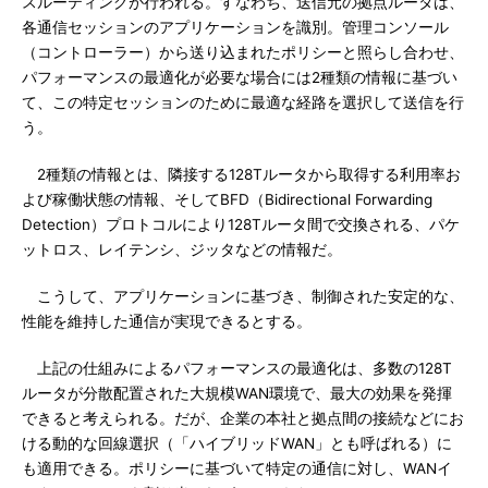
スルーティングが行われる。すなわち、送信元の拠点ルータは、
各通信セッションのアプリケーションを識別。管理コンソール
（コントローラー）から送り込まれたポリシーと照らし合わせ、
パフォーマンスの最適化が必要な場合には2種類の情報に基づい
て、この特定セッションのために最適な経路を選択して送信を行
う。
2種類の情報とは、隣接する128Tルータから取得する利用率お
よび稼働状態の情報、そしてBFD（Bidirectional Forwarding
Detection）プロトコルにより128Tルータ間で交換される、パケ
ットロス、レイテンシ、ジッタなどの情報だ。
こうして、アプリケーションに基づき、制御された安定的な、
性能を維持した通信が実現できるとする。
上記の仕組みによるパフォーマンスの最適化は、多数の128T
ルータが分散配置された大規模WAN環境で、最大の効果を発揮
できると考えられる。だが、企業の本社と拠点間の接続などにお
ける動的な回線選択（「ハイブリッドWAN」とも呼ばれる）に
も適用できる。ポリシーに基づいて特定の通信に対し、WANイ