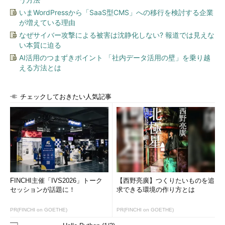
いまWordPressから「SaaS型CMS」への移行を検討する企業
が増えている理由
なぜサイバー攻撃による被害は沈静化しない? 報道では見えな
い本質に迫る
AI活用のつまずきポイント 「社内データ活用の壁」を乗り越
える方法とは
チェックしておきたい人気記事
FINCHI主催「IVS2026」トーク
【西野亮廣】つくりたいものを追
セッションが話題に！
求できる環境の作り方とは
PR(FINCHI on GOETHE)
PR(FINCHI on GOETHE)