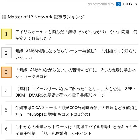
Recommended by
Master of IP Network 記事ランキング
アイリスオーヤマも悩んだ「無線LANがつながりにくい」問題 何
を変えて解決した？
無線LANが不調になったら“ルーター再起動”、「原因はよく知らな
いが……」
「無線LANがつながらない」の苦情をゼロに 3つの現場に学ぶネ
ットワーク改善術
【無料】「メールサーバなんて触ったことない」人も必見 SPF・
DKIM・DMARCの基礎が学べる電子書籍75ページ
沖縄市はGIGAスクール「1万6000台同時通信」の遅延をどう解消し
た？ “40Gbpsに増強”もコストは3分の1
これからの企業ネットワークは「閉域モバイル網活用とセキュリテ
ィ費用抑制」「脱・PBX業者」がポイント