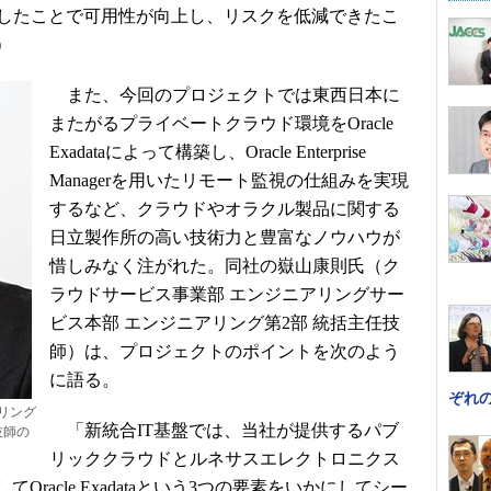
a上に集約したことで可用性が向上し、リスクを低減できたこ
）
また、今回のプロジェクトでは東西日本に
またがるプライベートクラウド環境をOracle
Exadataによって構築し、Oracle Enterprise
Managerを用いたリモート監視の仕組みを実現
するなど、クラウドやオラクル製品に関する
日立製作所の高い技術力と豊富なノウハウが
惜しみなく注がれた。同社の嶽山康則氏（ク
ラウドサービス事業部 エンジニアリングサー
ビス本部 エンジニアリング第2部 統括主任技
師）は、プロジェクトのポイントを次のよう
に語る。
ぞれ
リング
「新統合IT基盤では、当社が提供するパブ
技師の
リッククラウドとルネサスエレクトロニクス
racle Exadataという3つの要素をいかにしてシー