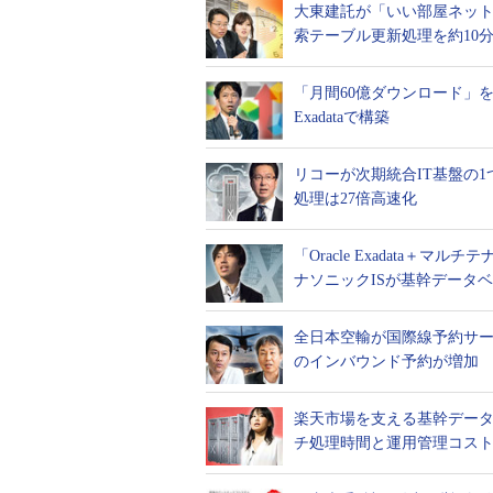
大東建託が「いい部屋ネット」の
索テーブル更新処理を約10
「月間60億ダウンロード」を
Exadataで構築
リコーが次期統合IT基盤の1つに
処理は27倍高速化
「Oracle Exadata
ナソニックISが基幹データ
全日本空輸が国際線予約サービス
のインバウンド予約が増加
楽天市場を支える基幹データベー
チ処理時間と運用管理コス