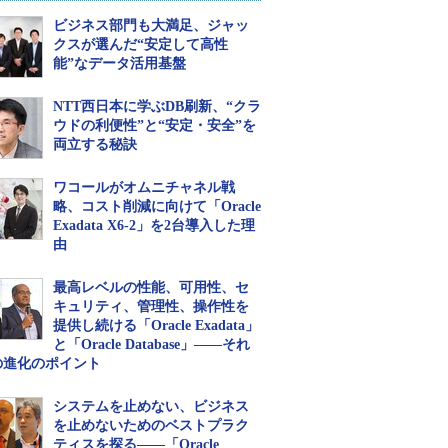
ビジネス部門も大満足、ジャッ
クスが選んだ“安定して高性
能”なデータ活用基盤
NTT西日本に学ぶDB刷新、“クラ
ウドの利便性”と“安定・安全”を
両立する秘訣
ワコールがオムニチャネル戦
略、コスト削減に向けて「Oracle
Exadata X6-2」を2台導入した理
由
最高レベルの性能、可用性、セ
キュリティ、管理性、操作性を
提供し続ける「Oracle Exadata」
と「Oracle Database」――それ
の進化のポイント
システムを止めない、ビジネス
を止めないためのベストプラク
ティスを探る――「Oracle