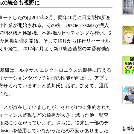
ムの統合も視野に
ートしたのは2015年8月。同年10月に日立製作所を
が開始される。その後、Oracle Exadataが搬入
かけて開発機と検証機、本番機のセッティングを行い、6
Guardを用いた同期処理を開始。そして10月から移行リハーサル
を経て、2017年1月より新IT統合基盤の本番稼働が
る新統合IT基盤は、ルネサス エレクトロニクスの期待に応える
リケーションやバッチ処理の性能が向上し、アプリ
寄せられています」と荒川氏は話す。加えて、運用
れた。
スが点在していましたが、それが1つに集約された
ォーマンス監視などの負担が大きく減った他、監査
軽減につながっています。さらに、従来は一部のデ
新着
ation Clustersを使用していなかったため不安がありました