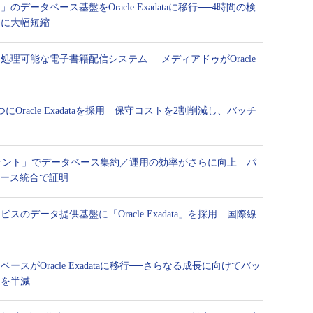
データベース基盤をOracle Exadataに移行──4時間の検
分に大幅短縮
処理可能な電子書籍配信システム──メディアドゥがOracle
Oracle Exadataを採用 保守コストを2割削減し、バッチ
＋マルチテナント」でデータベース集約／運用の効率がさらに向上 パ
ベース統合で証明
のデータ提供基盤に「Oracle Exadata」を採用 国際線
スがOracle Exadataに移行──さらなる成長に向けてバッ
トを半減