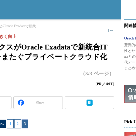
関連
le Exadataで新統...
きく向上
Oracle
驚異的
Oracle Exadataで新統合IT
性とセキ
をまたぐプライベートクラウド化
ata
代デー
まとめ
（3/3 ページ）
[
PR／＠IT
]
Share
Pick 
へ
1
|
2
|
3