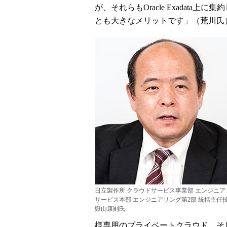
が、それらもOracle Exadat
とも大きなメリットです」（荒川氏
日立製作所 クラウドサービス事業部 エンジニア
サービス本部 エンジニアリング第2部 統括主任
嶽山康則氏
様専用のプライベートクラウド、そしてO