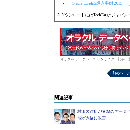
「Oracle Exadata導入事例 2015」
（
※ダウンロードにはTechTargetジャ
オラクル データベース インサイダー記事一
前のページ
関連記事
村田製作所がSCMのデータベー
能が大幅に改善