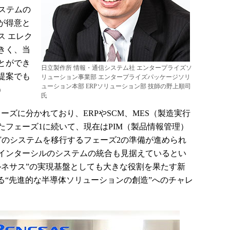
模システムの
が得意と
ス エレク
きく、当
とができ
日立製作所 情報・通信システム社 エンタープライズソ
提案でも
リューション事業部 エンタープライズパッケージソリ
ューション本部 ERPソリューション部 技師の野上順司
）
氏
ーズに分かれており、ERPやSCM、MES（製造実行
フェーズ1に続いて、現在はPIM（製品情報管理）
どのシステムを移行するフェーズ2の準備が進められ
インターシルのシステムの統合も見据えているとい
ルネサス”の実現基盤としても大きな役割を果たす新
る“先進的な半導体ソリューションの創造”へのチャレ