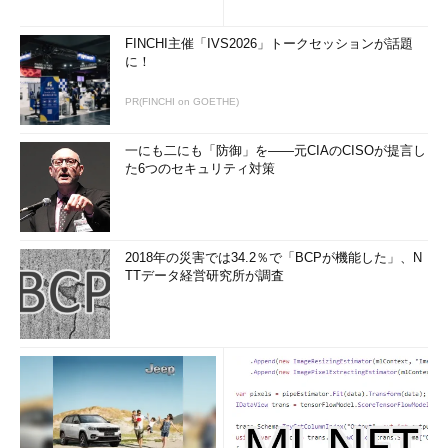
Zenkoには限界もある。当然のことだが、Zenkoを経由した書
FINCHI主催「IVS2026」トークセッションが話題
に！
き込みをしないと、インデックス／メタデータデータベースにデ
ータオブジェクトを登録できない。この点を指摘すると、ターナ
PR(FINCHI on GOETHE)
ー氏は「確かに現時点ではZenkoがデータパスに存在する必要が
ある」と認めた。「現時点では」と語ったのは、バッチで登録で
一にも二にも「防御」を――元CIAのCISOが提言し
きるツールを開発しようとしているからなのかもしれない。
た6つのセキュリティ対策
Scality RINGはバージョン7が登場
ZenkoのようなツールをScalityが開発したのは、大まかには自
2018年の災害では34.2％で「BCPが機能した」、N
然な成り行きともいえる。同社のフラッグシップ製品、というよ
TTデータ経営研究所が調査
り唯一の商用製品であるScality RINGは、Amazon S3 APIをイン
タフェースとするオブジェクトストレージソフトウェアだから
だ。
Scality RINGはオブジェクトストレージを中核として
NFS//SMBによるファイルアクセスプロトコルに対応。Erasure
Codingによる冗長化やデータ複製の機能も備えている。言い換
えれば、もともとクラウドストレージの拡張性、柔軟性、コスト