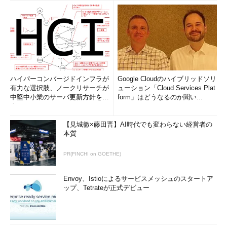
オンプレミスかパブリッククラウドかの二者択一、そして特定
のパブリッククラウドへの全面移行に関する議論が、現時点では
よく聞かれる。だが、全てのユーザー組織が、そうした選択をし
たいのだろうか、あるいはするべきだろうか。筆者はそうは考え
ない。データにしてもアプリケーションにしても。最終的には可
能な限り自社でコントロールし、特定のクラウドベンダーへの全
面的な依存を避ける努力をする企業が、今後目立つようになって
ハイパーコンバージドインフラが
Google Cloudのハイブリッドソリ
いくだろう。
有力な選択肢、ノークリサーチが
ューション「Cloud Services Plat
中堅中小業のサーバ更新方針を調
form」はどうなるのか聞い...
査
Zenkoは、こうした考え方をする人たちを、データ管理で助け
てくれる可能性のあるツールだといえる。
【見城徹×藤田晋】AI時代でも変わらない経営者の
本質
PR(FINCHI on GOETHE)
Envoy、Istioによるサービスメッシュのスタートア
ップ、Tetrateが正式デビュー