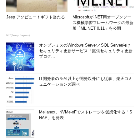
効率といったメリットを企業がオンプレミスで享受でき、さらに
セキュリティや可用性に関する制御を強化できるというのが、当
Jeep アソビュー！ギフト当たる
Microsoftが.NET用オープンソー
初からの製品コンセプトだ。
ス機械学習フレームワークの最新
版「ML.NET 0.11」を公開
Scality RINGの新バージョン「RING 7」では、セキュリティ面
PR(Jeep Japan)
の機能強化が目立つ。
オンプレミスのWindows Server／SQL Server向け
セキュリティ更新サービス「拡張セキュリティ更新
最も興味深いのはバージョン管理機能。ファイルの改変や削除
プログ...
が行われようとすると、その直前に、それまでのバージョンのシ
ャドーコピーが隠しディレクトリに自動作成される。このため、
ランサムウェアなどの攻撃に対応しやすい。
IT開発者の75％以上が開発以外にも従事、楽天コミ
ュニケーションズ調べ
その他、データ保存場所を特定拠点に明示的に限定できる機能
が加わった。また、データの改ざんを防止するWORM（Write
Once, Read Many）機能も追加された。さらに、非同期の拠点
間データ複製が実現した。これまで他拠点とは、同期的なデータ
Mellanox、NVMe-oFでストレージを仮想化する「S
複製機能のみが利用できた。
NAP」を発表
Zenkoの意義