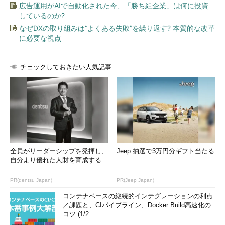
広告運用がAIで自動化された今、「勝ち組企業」は何に投資
しているのか?
ZenkoではS3 APIという単一のインタフェースで、複数のク
なぜDXの取り組みは“よくある失敗”を繰り返す? 本質的な改革
ラウドのストレージを管理できる
に必要な視点
Zenko開発のきっかけについて、Scalityのマーケティング最高
責任者であるポール・ターナー氏は次のように話す。
チェックしておきたい人気記事
「世の中にはクラウドへのバックアップやティアリングを実現
するゲートウェイ製品が多数存在している。これらの多くは独自
のフォーマットを採用していて、その製品を使わないとデータに
アクセスできない。一方、パブリッククラウドでは多数のアプリ
ケーションサービスが提供されている。データが管理できても、
クラウドのアプリケーションサービスで活用できないのでは、ク
全員がリーダーシップを発揮し、
Jeep 抽選で3万円分ギフト当たる
ラウドを使う価値が半減してしまう。データがクラウド上で直接
自分より優れた人財を育成する
書き込まれたのと同様な、ネイティブなフォーマットで保存され
るべきだと考えた」
PR(dentsu Japan)
PR(Jeep Japan)
コンテナベースの継続的インテグレーションの利点
「また、パブリッククラウドでサービス停止が発生したこと
／課題と、CIパイプライン、Docker Build高速化の
で、『やはりオンプレミスにもデータのコピーを置いておきた
コツ (1/2...
い』『単一のクラウドサービスに囲い込まれたくない』というユ