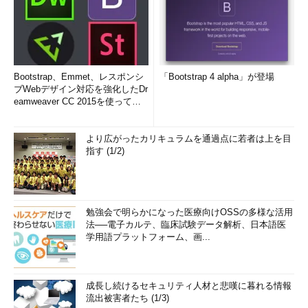
Bootstrap、Emmet、レスポンシ
「Bootstrap 4 alpha」が登場
ブWebデザイン対応を強化したDr
eamweaver CC 2015を使って
み...
より広がったカリキュラムを通過点に若者は上を目
指す (1/2)
勉強会で明らかになった医療向けOSSの多様な活用
法──電子カルテ、臨床試験データ解析、日本語医
学用語プラットフォーム、画...
成長し続けるセキュリティ人材と悲嘆に暮れる情報
流出被害者たち (1/3)