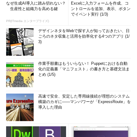
なぜ生成AI導入に踏み切れない？
Excelに入力フォームを作成、コ
生産性と組織力を高める鍵
ントロールを追加、表示、ボタン
でイベント実行 (1/3)
PR(ITmedia エンタープライズ)
デザインネタをWebで探す人が知っておきたい、日
ごろのネタ収集と活用を効率化する4つのアプリ (1/
3)
作業手順書はもういらない！ Puppetにおける自動
化の定義書「マニフェスト」の書き方と基礎文法ま
とめ (1/5)
高速で安全、安定した専用線接続が理想のシステム
構築のカギに――マンパワーが「ExpressRoute」を
導入した理由