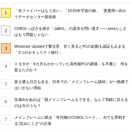
「光ファイバーはもう古い」「2035年宇宙の旅」 実運用へ向か
うデータセンター新技術
COBOLっぽさを残す「JaBOL」の是非を問い直す――Javaらしさ
はもう問題じゃない
Windows Updateで要注意 甘く見るとPCの起動も認証も止まる
「3つのセキュリティ移行」
トヨタが「6カ月もかかっていた高性能PCの調達」を不要に 何を
変えたのか？
富士通も日立も去る、日本での「メインフレーム脱却」が一筋縄で
はいかない理由
生成AIがあれば「脱メインフレームもできる」なんて気軽に言える
のは今のうち？
メインフレームに眠る「年代物のCOBOLコード」、AIでも苦戦す
る"読みにくさ"の正体