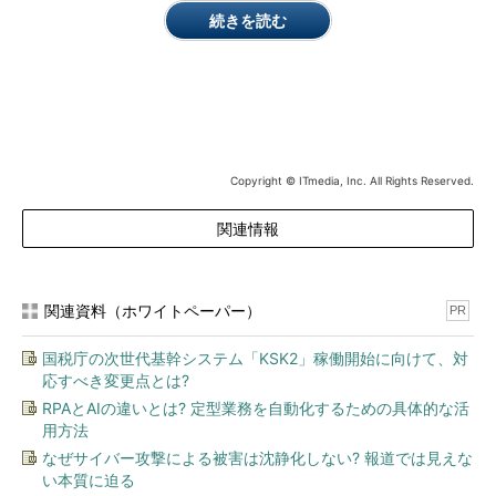
のAmazon S3 API互換のストレージ製品を使えば、オンプレミス
続きを読む
環境も対象に含めることができる。
Zenkoとは何か。データオブジェクトのメタデータ管理と、こ
れに基づくデータサービス機能を提供するツールだ。複数のクラ
ウドやリージョンにまたがるデータオブジェクトのメタデータを
一括管理でき、Scalityはこれを「マルチクラウドデータコントロ
ーラー」と呼んでいる。
Copyright © ITmedia, Inc. All Rights Reserved.
メタデータを管理し、各データオブジェクトの保存場所も管理
関連情報
できる。これに基づいて、2017年9月に予定される新バージョン
ではメタデータサーチ機能、および複数クラウド間やリージョン
間でのデータ複製、データ移行などのワークフロー機能を追加す
関連資料（ホワイトペーパー）
PR
るという。
国税庁の次世代基幹システム「KSK2」稼働開始に向けて、対
応すべき変更点とは?
RPAとAIの違いとは? 定型業務を自動化するための具体的な活
用方法
なぜサイバー攻撃による被害は沈静化しない? 報道では見えな
い本質に迫る