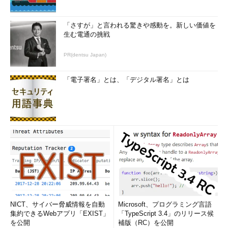
ーザー組織が増えてきた。こうした声に応えるべきだと考えた」
「さすが」と言われる驚きや感動を。新しい価値を
Zenkoをオープンソースで提供開始するという判断には、
生む電通の挑戦
Scalityが2016年にオープンソースソフトウェアとして公開した
「Open Source Scality S3 Server」の成功が影響しているよう
PR(dentsu Japan)
だ。
「電子署名」とは、「デジタル署名」とは
Open Source Scality S3 Serverは、Amazon S3 APIのソフト
ウェア実装。S3に対応したDockerコンテナアプリケーションの
テストに利用できる。「2017年末までに数千のダウンロードがあ
れば成功だろうと考えていた。ところがふたを開けてみると、
（2017年7月中旬までに）64万のダウンロードがあった」（ター
ナー氏）
ターナー氏は、「（Open Source Scality S3 Serverと同様
に）興味を持ってもらえる技術だと考えて、オープンソースで提
供することにした。この技術のメリットやユースケースをもう少
し把握できたら、商用製品を提供したいと考えている。2017年末
NICT、サイバー脅威情報を自動
Microsoft、プログラミング言語
集約できるWebアプリ「EXIST」
「TypeScript 3.4」のリリース候
までに、エンタープライズ版を出せればいいと考えている」と述
を公開
補版（RC）を公開
べている。