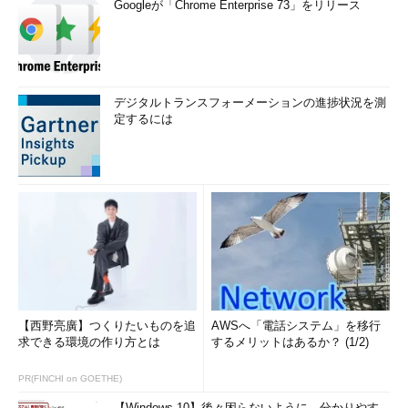
Googleが「Chrome Enterprise 73」をリリース
デジタルトランスフォーメーションの進捗状況を測
定するには
【西野亮廣】つくりたいものを追
AWSへ「電話システム」を移行
求できる環境の作り方とは
するメリットはあるか？ (1/2)
PR(FINCHI on GOETHE)
【Windows 10】後々困らないように、分かりやす