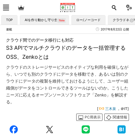
TOP
AIを作り動かし守り生かす
ロー/ノーコード
クラウドネイ
連載
2017年8月22日 公開
クラウド間でのデータ移行にも対応
S3 APIでマルチクラウドのデータを一括管理する
OSS、Zenkoとは
クラウドのストレージサービスのネイティブな利用を確保しなが
ら、いつでも別のクラウドにデータを移動でき、あるいは別のク
ラウドにデータの複製を維持しておけるようにして、ユーザー組
織側がデータをコントロールできるツールはないのか。こうした
ニーズに応えるオープンソースソフトウェア「Zenko」を解説す
る。
[
三木泉
，＠IT]
PC用表示
関連情報