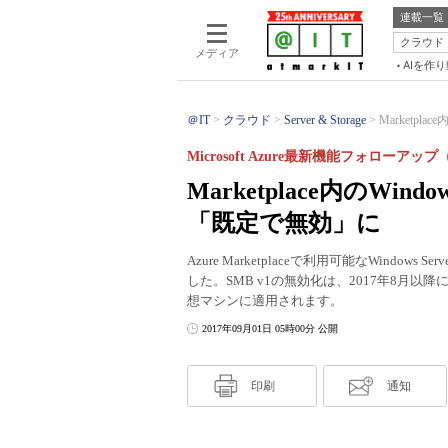
連載一覧
クラウド
メディア
AIを作
＠IT
クラウド
Server & Storage
Marketpla
Microsoft Azure最新機能フォローアップ
Marketplace内のWi
「既定で無効」に
Azure Marketplaceで利用可能なWind
した。SMB v1の無効化は、2017年8月以降にMa
想マシンに適用されます。
2017年09月01日 05時00分 公開
印刷
通知