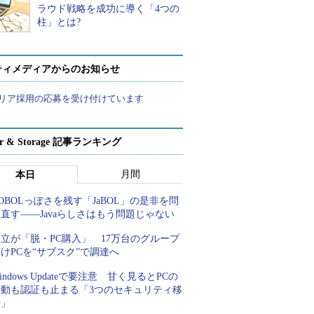
ラウド戦略を成功に導く「4つの
柱」とは?
ティメディアからのお知らせ
リア採用の応募を受け付けています
ver & Storage 記事ランキング
月間
本日
OBOLっぽさを残す「JaBOL」の是非を問
直す――Javaらしさはもう問題じゃない
立が「脱・PC購入」 17万台のグループ
けPCを“サブスク”で調達へ
indows Updateで要注意 甘く見るとPCの
起動も認証も止まる「3つのセキュリティ移
行」