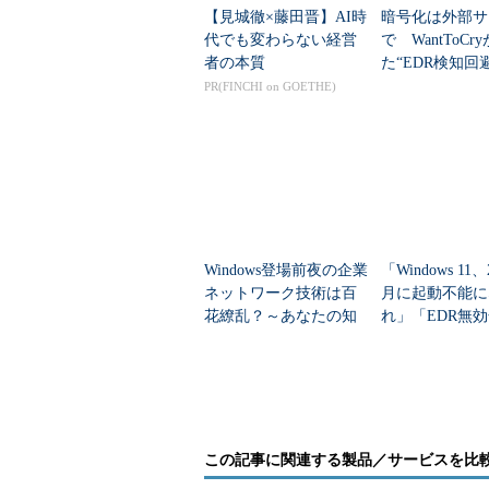
【見城徹×藤田晋】AI時
暗号化は外部サ
代でも変わらない経営
で WantToCr
者の本質
た“EDR検知回
ンサムの次段階
PR(FINCHI on GOETHE)
Windows登場前夜の企業
「Windows 11、
ネットワーク技術は百
月に起動不能に
花繚乱？～あなたの知
れ」「EDR無
らないMicrosoft OSのネ
たり前」 いま
ットワーク対応を学...
べきIT運用
画面1
2017年8月以降にデプロイしたWindows 
ート」（SMB 1.0/CIFS File Sharing S
この記事に関連する製品／サービスを比