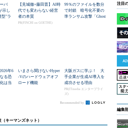
注目
ーバ
【見城徹×藤田晋】AI時
99％のファイルを数分
yが示し
代でも変わらない経営
で封鎖 暗号化不要の
避型”ラ
者の本質
準ランサム攻撃「Ghost
Lock」とは？
PR(FINCHI on GOETHE)
2026年6
いまさら聞けないHyper
大阪ガスに学ぶ！ 大
なる恐
-Vのハードウェアオフ
手企業が生成AI導入を
効化は当
ロード機能
成功させる理由
見直す
PR(ITmedia エンタープライ
ズ)
Recommended by
編集
Server 2016の仮想マシン。「SMB 1.0/CIFSファイル共有のサポ
upport）の機能が既定で削除されている
較（キーマンズネット）