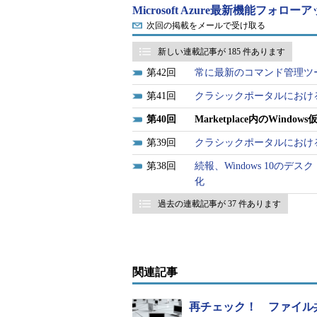
Microsoft Azure最新機能フォロ
ランサムウェア「WannaCr
次回の掲載をメールで受け取る
きWindowsの脆弱性対策
（山市
新しい連載記事が 185 件あります
Microsoftは、Microsoft Azu
42
常に最新のコマンド管理ツールが使え
ー）」で公開しているWindows仮想マ
41
クラシックポータルにおけるA
し、「
既定でSMB v1を無効化
」す
40
Marketplace内のWin
了していないイメージもありました）。2
39
クラシックポータルにおけ
イされたWindows Server仮想
す。
38
続報、Windows 10の
化
Disabling Server Message Bloc
過去の連載記事が 37 件あります
Azure Security and Compliance）
Marketplaceでは以下に示すWindows Se
Pack（SP）1以降）が利用可能で
関連記事
は、以下の通りです。
再チェック！ ファイル