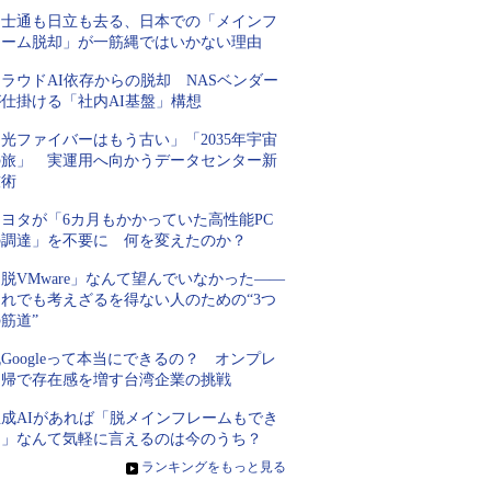
富士通も日立も去る、日本での「メインフ
レーム脱却」が一筋縄ではいかない理由
ラウドAI依存からの脱却 NASベンダー
が仕掛ける「社内AI基盤」構想
光ファイバーはもう古い」「2035年宇宙
の旅」 実運用へ向かうデータセンター新
技術
トヨタが「6カ月もかかっていた高性能PC
の調達」を不要に 何を変えたのか？
脱VMware」なんて望んでいなかった――
それでも考えざるを得ない人のための“3つ
筋道”
Googleって本当にできるの？ オンプレ
回帰で存在感を増す台湾企業の挑戦
生成AIがあれば「脱メインフレームもでき
る」なんて気軽に言えるのは今のうち？
»
ランキングをもっと見る