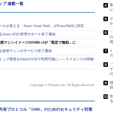
ーアップ 連載一覧
y」対策で安心してはいけない――いま一度、見直すべ
良のうぃんどうず日記：第95回）
ク
reの「Marketplace（およびクラシックポータルのギャラリ
る「Azure Cloud Shell」がPowerShellに対応
シン用のほぼ全てのWindows Serverイメージを更新
「
zure ADの管理サポート終了通知
る措置を講じました（本稿執筆時点では一部更新が完
dows仮想マシンイメージのSMB v1が「既定で無効」に
017年8月以降にMarketplaceイメージからデプロ
る仮想マシンのサービス終了通知
マシンは、デプロイ直後の状態でSMB v1が無効になりま
デスクトップ環境をDaaSのVDIで利用可能に――ライセンスの明確
「
k Version 1（SMB v1）in Azure
［英語］（Microsoft
の
脱
Copyright © ITmedia, Inc. All Rights Reserved.
rverイメージ（Windows Server 2008 R2 Service
す。各バージョンがサポートしているSMBのバージョン
共有プロトコル「SMB」のためのセキュリティ対策