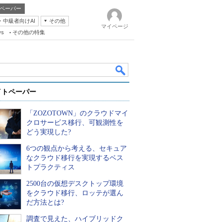
ペーパー
・中級者向けAI
その他
マイページ
ws
その他の特集
イトペーパー
「ZOZOTOWN」のクラウドマイ
クロサービス移行、可観測性を
どう実現した?
6つの観点から考える、セキュア
k
なクラウド移行を実現するベス
トプラクティス
2500台の仮想デスクトップ環境
をクラウド移行、ロッテが選ん
だ方法とは?
調査で見えた、ハイブリッドク