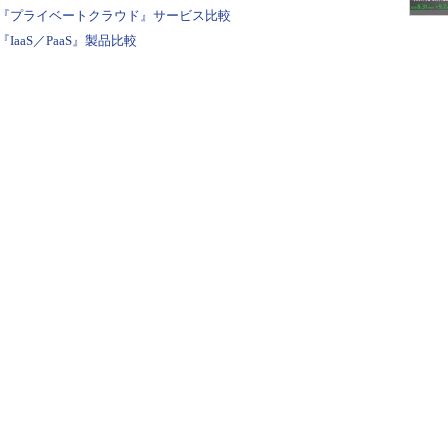
『プライベートクラウド』サービス比較
aaS／PaaS』製品比較
s Server 2012の仮想マシン。SMBサーバとSMBクライアントの両