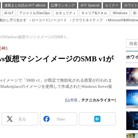
連載まとめ読み＠IT eBook
記事ランキング
＠IT Special
セミナー
ホワイト
AI IoT
アジャイル/DevOps
セキュリティ
キャリア&スキル
Windows
初
り動かし守り生かす
ローコード/ノーコード
クラウドネイティブ
Microsoft&Windo
Server & Storage
HTML5 + UX
ce内のWindows仮想マシンイメージのSMB v...
Smart & Social
（40）
Coding Edge
ndows仮想マシンイメージのSMB v1が
ホワ
Java Agile
Database Expert
ows Serverイメージで「SMB v1」が既定で無効化される措置が行われま
Linux ＆ OSS
rketplaceのイメージを使用して作成されたWindows Server仮
Master of IP Networ
[
山市良
，
テクニカルライター
]
Security & Trust
Test & Tools
見る
Share
Insider.NET
ブログ