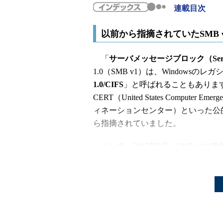
連載目次
以前から指摘されていたSMB 
「
サーバメッセージブロック（Server 
1.0（SMB v1）は、Window
1.0/CIFS
」と呼ばれることもあります
CERT（United States Computer Em
ィネーションセンター）といった公的な
ら指摘されていました。
そして、2017年5月、SMB v1
ムウェア「
WannaCry
」（WanaCryp
す）によって、SMB v1の脆弱性
ました。筆者の別連載でも、SMB 
再チェック！ ファイル共有プ
良のうぃんどうず日記：第83