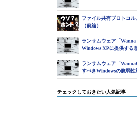
Windows Serverイメージ
サ
Windows Server 2008 R2 SP1（注1）
S
Windows Server 2012
S
ファイル共有プロトコル、
Windows Server 2012 R2
S
（前編）
Windows Server 2016（注2）
S
ランサムウェア「Wanna
Windows XPに提供する
【注1】
筆者が確認した限り
想マシンでは、SMB
ランサムウェア「Wann
コマンドでSMB v
すべきWindowsの脆弱
効化することをお勧
【注2】
Microsoftの
チェックしておきたい人気記事
は、SMB v1の無効
SMB 2.0以上のプロトコルは、SMB 
v2
」と呼ばれることもあります。Market
ージ作成日が2017年7月12日以降のイ
既定で無効化されます（
画面1
、
画面