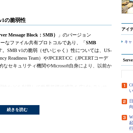
v1の脆弱性
アイ
Message Block：SMB）
」のバージョン
キャ
sのレガシーなファイル共有プロトコルであり、「
SMB
。SMB v1の脆弱（ぜいじゃく）性については、US-
ergency Readiness Team）やJPCERT/CC（JPCERTコーデ
Ser
セキュリティ機関やMicrosoft自身により、以前か
C
の脆弱性などを利用して世界規模で感染を広げたランサ
い
t、Wanna Cryptor、Wcrypt、Wcryなどの別称がありま
日
対策は緊急を要するものとして広く知られるようになり
向
続きを読む
v1の脆弱性対策を何度も取り上げています。
W
ロトコル「SMB」のためのセキュリティ対策
（山市
回）