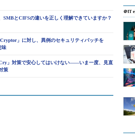
ポートされるSMB
MB 1.0／SMB 2.0／SMB 2.1
＠IT e
MB 1.0／SMB 2.0／SMB 2.1／SMB 3.0
SMBとCIFSの違いを正しく理解できていますか？
MB 1.0／SMB 2.0／SMB 2.1／SMB 3.0／SMB 3.0.2
MB 1.0／SMB 2.0／SMB 2.1／SMB 3.0／SMB 3.0.2／SMB 3.1.1
 Cryptor」に対し、異例のセキュリティパッチを
意味
、2017年8月29日にデプロイしたWindows Server 2008 R2 SP1仮
 1.0の無効化措置を確認できませんでした。レジストリ設定や「SC」
aCry」対策で安心してはいけない――いま一度、見直
1の無効化状況を確認の上、無効化されていない場合は、マニュアルで無
性対策
めします。
アナウンスによると、Windows Server 2016 Server Coreイメージについて
化は行われていません。
2.xとSMB 3.x（SMB v3）の両方を含めて「
SMB
placeの更新されたWindows Serverイメージ（イメ
メージ）は、このうちSMB v1（SMB 1.0）について
2
）。