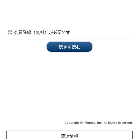
本トラブルシューティングの対応バージョン：SQL Serverの全バー
目次に戻る
ジョン
筆者紹介
会員登録（無料）が必要です
内ヶ島 暢之（うちがしま のぶゆき）
続きを読む
ユニアデックス株式会社 NUL System Services Corporation所
属。Microsoft MVP Data Platform（2011～）。OracleやSQL
Serverなど商用データベースの重大障害や大型案件の設計構
築、プリセールス、社内外の教育、新技術評価を担当。2016年
IoTビジネス開発の担当を経て、2016年現在は米国シリコンバ
レーにて駐在員として活動中。目標は生きて日本に帰ること。
椎名 武史（しいな たけし）
ユニアデックス株式会社所属。入社以来 SQL Serverの評価／
設計／構築／教育などに携わりながらも、主にサポート業務に
Copyright © ITmedia, Inc. All Rights Reserved.
従事。SQL Serverのトラブル対応で社長賞の表彰を受けた経験
も持つ。休日は学生時代の仲間と市民駅伝に参加し、銭湯で汗
関連情報