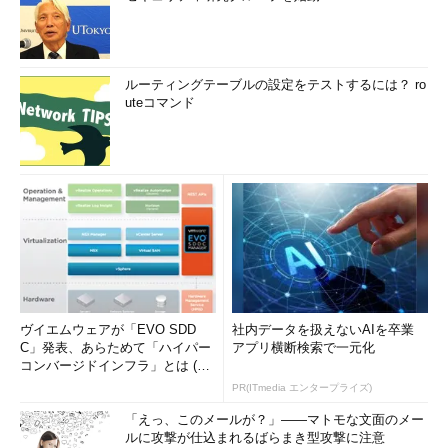
ルーティングテーブルの設定をテストするには？ ro
uteコマンド
ヴイエムウェアが「EVO SDD
社内データを扱えないAIを卒業
C」発表、あらためて「ハイパー
アプリ横断検索で一元化
コンバージドインフラ」とは (1/
2)
PR(ITmedia エンタープライズ)
「えっ、このメールが？」――マトモな文面のメー
ルに攻撃が仕込まれるばらまき型攻撃に注意