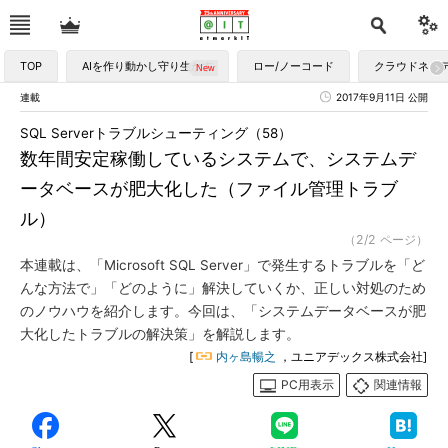
TOP
AIを作り動かし守り生かす
ロー/ノーコード
クラウドネイ
連載
2017年9月11日 公開
SQL Serverトラブルシューティング（58）
数年間安定稼働しているシステムで、システムデ
ータベースが肥大化した（ファイル管理トラブ
ル）
（2/2 ページ）
本連載は、「Microsoft SQL Server」で発生するトラブルを「ど
んな方法で」「どのように」解決していくか、正しい対処のため
のノウハウを紹介します。今回は、「システムデータベースが肥
大化したトラブルの解決策」を解説します。
[
内ヶ島暢之
，ユニアデックス株式会社]
PC用表示
関連情報