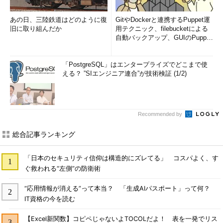
あの日、三陸鉄道はどのように復
GitやDockerと連携するPuppet運
旧に取り組んだか
用テクニック、filebucketによる
自動バックアップ、GUIのPupp
e...
「PostgreSQL」はエンタープライズでどこまで使
える？ ”SIエンジニア連合”が技術検証 (1/2)
Recommended by
総合記事ランキング
「日本のセキュリティ信仰は構造的にズレてる」 コスパよく、す
ぐ救われる“左側”の防衛術
“応用情報が消える”って本当？ 「生成AIパスポート」って何？
IT資格の今を読む
【Excel新関数】コピペじゃないよTOCOLだよ！ 表を一発でリス