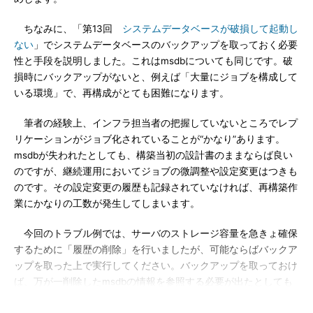
ちなみに、「第13回
システムデータベースが破損して起動し
ない
」でシステムデータベースのバックアップを取っておく必要
性と手段を説明しました。これはmsdbについても同じです。破
損時にバックアップがないと、例えば「大量にジョブを構成して
いる環境」で、再構成がとても困難になります。
筆者の経験上、インフラ担当者の把握していないところでレプ
リケーションがジョブ化されていることが“かなり”あります。
msdbが失われたとしても、構築当初の設計書のままならば良い
のですが、継続運用においてジョブの微調整や設定変更はつきも
のです。その設定変更の履歴も記録されていなければ、再構築作
業にかなりの工数が発生してしまいます。
今回のトラブル例では、サーバのストレージ容量を急きょ確保
するために「履歴の削除」を行いましたが、可能ならばバックア
ップを取った上で実行してください。バックアップを取っておけ
ば、万が一削除したmsdbの情報を参照する必要が出たとしても
対処が可能です。