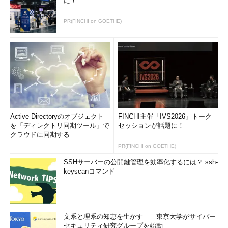
に！
PR(FINCHI on GOETHE)
Active Directoryのオブジェクト
FINCHI主催「IVS2026」トーク
を「ディレクトリ同期ツール」で
セッションが話題に！
クラウドに同期する
PR(FINCHI on GOETHE)
SSHサーバーの公開鍵管理を効率化するには？ ssh-
keyscanコマンド
文系と理系の知恵を生かす――東京大学がサイバー
セキュリティ研究グループを始動