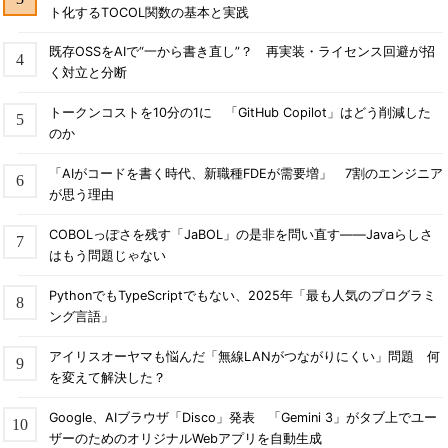
ト化するTOCOL関数の基本と実践
既存OSSをAIで“一から書き直し”？ 再実装・ライセンス回避が招
く対立と分断
トークンコストを10分の1に 「GitHub Copilot」はどう削減した
のか
「AIがコードを書く時代、新職種FDEが需要増」 7割のエンジニア
が思う理由
COBOLっぽさを残す「JaBOL」の是非を問い直す――Javaらしさ
はもう問題じゃない
PythonでもTypeScriptでもない、2025年「最も人気のプログラミ
ング言語」
アイリスオーヤマも悩んだ「無線LANがつながりにくい」問題 何
を変えて解決した？
Google、AIブラウザ「Disco」発表 「Gemini 3」がタブ上でユー
ザーのためのオリジナルWebアプリを自動生成