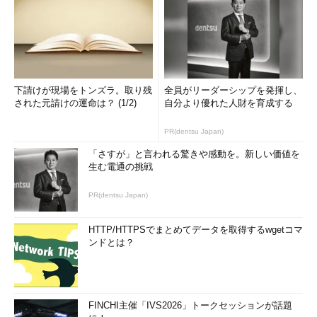
下請けが現場をトンズラ。取り残
全員がリーダーシップを発揮し、
された元請けの運命は？ (1/2)
自分より優れた人財を育成する
PR(dentsu Japan)
「さすが」と言われる驚きや感動を。新しい価値を
生む電通の挑戦
PR(dentsu Japan)
HTTP/HTTPSでまとめてデータを取得するwgetコマ
ンドとは？
FINCHI主催「IVS2026」トークセッションが話題