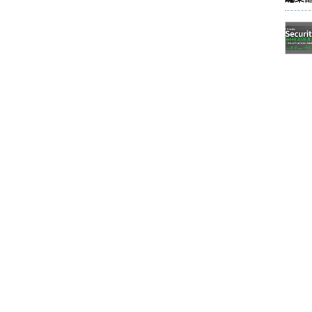
がある。Windows OSでは「C:」「D:」「E:」
のシステムドライブとなっている
ブに分割して、C:、D:のように分けて使うこともで
ション。システムによっては存在しないこともある
メモリカードなども別ドライブとして分離されて管理
の階層があり、各フォルダの中にはファイルもしくは
る。階層の一番上を「ルート」と呼ぶ
、exFATのようなファイルシステムのタイプを持つこと
文字／小文字の違いは無視される（区別されない）