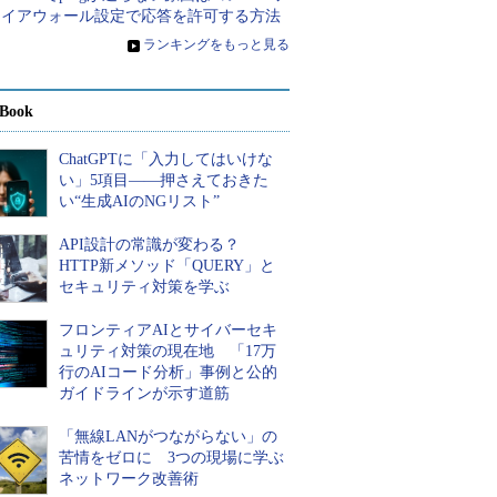
ァイアウォール設定で応答を許可する方法
»
ランキングをもっと見る
Book
ChatGPTに「入力してはいけな
い」5項目――押さえておきた
い“生成AIのNGリスト”
API設計の常識が変わる？
HTTP新メソッド「QUERY」と
セキュリティ対策を学ぶ
フロンティアAIとサイバーセキ
ュリティ対策の現在地 「17万
行のAIコード分析」事例と公的
ガイドラインが示す道筋
「無線LANがつながらない」の
苦情をゼロに 3つの現場に学ぶ
ネットワーク改善術