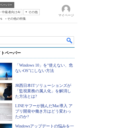
ペーパー
・中級者向けAI
その他
マイページ
ws
その他の特集
イトペーパー
「Windows 10」を“使えない、危
ないOS”にしない方法
JR西日本ITソリューションズが
k
「監視業務の属人化」を解消し
た方法とは?
LINEヤフーが挑んだMac導入 ア
プリ開発や働き方はどう変わっ
たのか?
Windowsアップデートの悩みを一