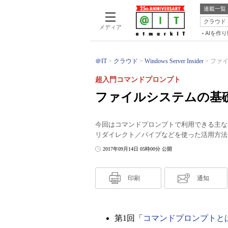
連載一覧
クラウド
メディア
AIを作
＠IT
クラウド
Windows Server Insider
ファイ
超入門コマンドプロンプト
ファイルシステムの基
今回はコマンドプロンプトで利用できる主なコ
リダイレクト／パイプなどを使った活用方法
2017年09月14日 05時00分 公開
印刷
通知
第1回「
コマンドプロンプトと