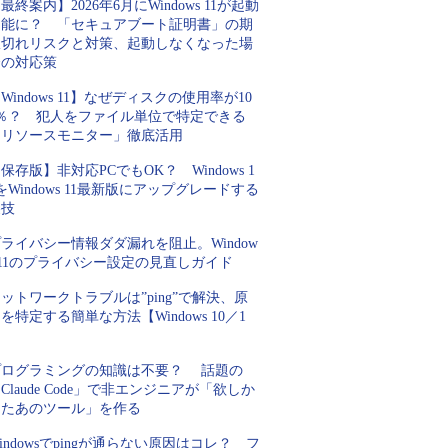
最終案内】2026年6月にWindows 11が起動
不能に？ 「セキュアブート証明書」の期
限切れリスクと対策、起動しなくなった場
合の対応策
Windows 11】なぜディスクの使用率が10
0％？ 犯人をファイル単位で特定できる
「リソースモニター」徹底活用
保存版】非対応PCでもOK？ Windows 1
をWindows 11最新版にアップグレードする
裏技
ライバシー情報ダダ漏れを阻止。Window
 11のプライバシー設定の見直しガイド
ットワークトラブルは”ping”で解決、原
を特定する簡単な方法【Windows 10／1
】
プログラミングの知識は不要？ 話題の
Claude Code」で非エンジニアが「欲しか
ったあのツール」を作る
indowsでpingが通らない原因はコレ？ フ