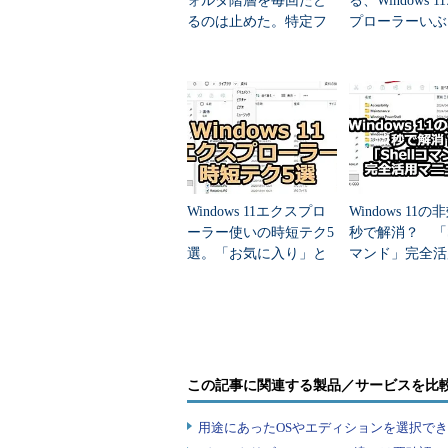
ォルダ階層を毎回たど
る、Windows 
るのは止めた。特定フ
プローラーいぶ
Windows OSのファイルシステ
ォルダを「ドライブ」
時短テク
に変える裏ワザが便利
すぎる
Windows 11エクスプロ
Windows 11
ーラー使いの時短テク5
秒で解消？ 「Sh
選。「お気に入り」と
マンド」完全活
「ライブラリ」の賢い
ュアル
活用法ほか
この記事に関連する製品／サービスを比
用途にあったOSやエディションを選択できていま