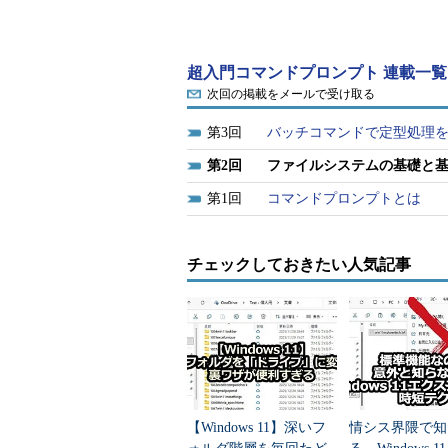
コマンドプロンプト上で作業する場合
ステムに対する理解である。GUI
超入門コマンドプロンプト 連載一覧
CUIではマウスが使えないので、
次回の掲載をメールで受け取る
る。コマンドプロンプトを使う場合、W
3
バッチコマンドで定型処理
定する必要に迫られることが多い。
2
ファイルシステムの基礎と
例えばユーザーのドキュメントフォ
1
コマンドプロンプトとは
のドキュメント」のように表示され
際の場所）は「C:\Users\user01
のツール）が本当の場所を「隠蔽し
チェックしておきたい人気記事
のことだ。
だがコマンドプロンプトを使う場
Windows OSのファイルシステ
に言えば、コマンドプロンプトはエ
で、互換性のために余計なことをし
【Windows 11】深いフ
情シス界隈で知
ンプトを使うためには、ファイルシ