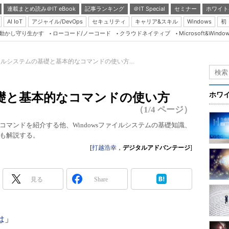
連載まとめ読み＠IT eBook
記事ランキング
＠IT Special
セミナー
ホワイト
AI IoT
アジャイル/DevOps
セキュリティ
キャリア&スキル
Windows
初
り動かし守り生かす
ローコード/ノーコード
クラウドネイティブ
Microsoft&Windo
Server & Storage
HTML5 + UX
ルシステムの基礎と基本的なコマンドの使い方...
Smart & Social
Coding Edge
礎と基本的なコマンドの使い方
ホワ
Java Agile
（1/4 ページ）
Database Expert
マンドを紹介する他、Windowsファイルシステムの基礎知識、
も解説する。
Linux ＆ OSS
[
打越浩幸
，
デジタルアドバンテージ
]
Master of IP Networ
Security & Trust
見る
Share
Test & Tools
Insider.NET
は
」
ブログ