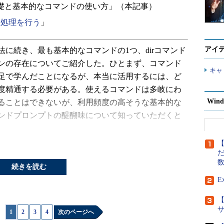
礎と基本的なコマンドの使い方」（本記事）
型処理を行う
」
アイ
に続き、最も基本的なコマンドの1つ、dirコマンド
ンの存在についてご紹介した。ひとまず、コマンド
キャ
足で学んだことになるが、本当に活用するには、ど
度精通する必要がある。使えるコマンドは多岐にわ
Wind
ることはできないが、利用頻度の高そうな基本的な
ンドプロンプトの醍醐味について知っていただくと
【
ラインをより活用するためのパスの表記方法やフォ
だ
画面に表示するのではなくファイルに保存するリダ
続きを読む
わせて使えるパイプなどについても説明する。
E
【
に必要なWindowsファイルシステムの基礎知
1
|
2
|
3
|
4
次のページへ