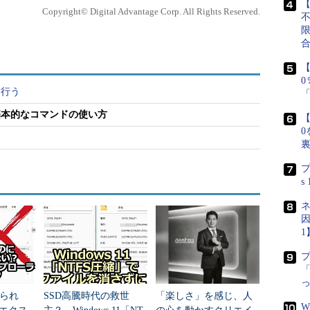
【
Copyright© Digital Advantage Corp. All Rights Reserved.
、避けて通れないのがWindows OSのファイルシ
では、マウスでドラッグドロップすればよいわけだが、
ファイルやフォルダの指定をテキストで行う必要があ
【
indows OSのファイル名を直接、しかも正確に指
を行う
基本的なコマンドの使い方
【
ルダは、エクスプローラの上では単に「ユーザー1
0
ているが、本当の場所（ファイルシステム上での実
\Documents」といった場所である。エクスプローラ（GUI
プ
て」表示しているのは、ユーザーの利便性を考えて
s
ネ
因
合は、そのような隠蔽（変換措置）は行われず、
1
ムの“生の”状態がほぼそのまま見えることになる（歴史的
クスプローラよりもずっと前から存在していたの
「
ないようになっている）。そのため、コマンドプロ
られ
SSD高騰時代の救世
「楽しさ」を感じ、人
ステムのことも知っておく必要がある。
W