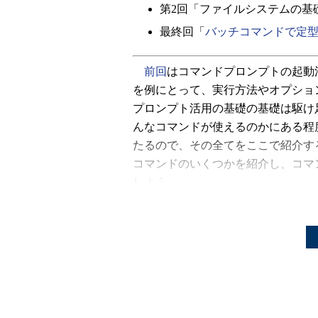
第2回「ファイルシステムの基
最終回「
バッチコマンドで定
前回
はコマンドプロンプトの起動法
を例にとって、実行方法やオプショ
プロンプト活用の基礎の基礎は駆け
んなコマンドが使えるのかにある程
たるので、その全てをここで紹介す
コマンドのいくつかを紹介し、コマ
しよう。
またこれに加え今回は、コマンド
ルダの扱い、コマンドの実行結果を
イレクト、複数のコマンドを組み合
コマンドプロンプトを使うため
識