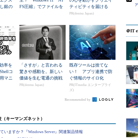
11エクス
主？ Windows 11「NT
の心を動かすクリエイ
し銀の
FS圧縮」でファイルを
ティビティを届ける
ムを図にすると次のようになる。
消さずに容量を稼ぐ裏
PR(dentsu Japan)
ワザ
＠IT e
の非効率を
「さすが」と言われる
既存ツールは捨てな
ellコ
驚きや感動を。新しい
い！ アプリ連携で防
用マニ
価値を生む電通の挑戦
ぐ情報のサイロ化
PR(dentsu Japan)
PR(ITmedia エンタープライ
ズ)
Recommended by
較（キーマンズネット）
すか？『Windows Server』関連製品情報