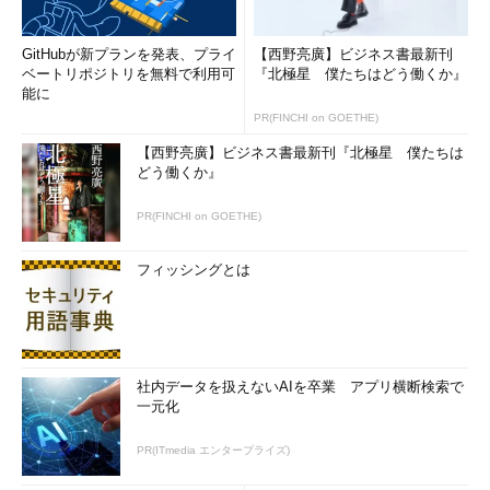
GitHubが新プランを発表、プライ
【西野亮廣】ビジネス書最新刊
ベートリポジトリを無料で利用可
『北極星 僕たちはどう働くか』
能に
PR(FINCHI on GOETHE)
【西野亮廣】ビジネス書最新刊『北極星 僕たちは
どう働くか』
PR(FINCHI on GOETHE)
フィッシングとは
社内データを扱えないAIを卒業 アプリ横断検索で
一元化
PR(ITmedia エンタープライズ)