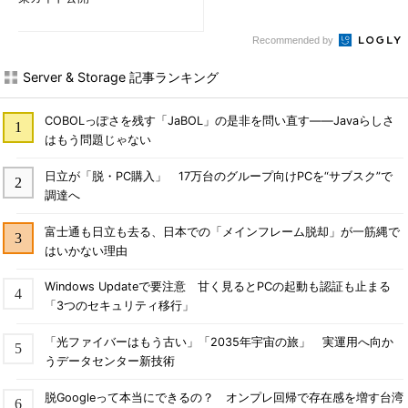
Recommended by
Server & Storage 記事ランキング
COBOLっぽさを残す「JaBOL」の是非を問い直す――Javaらしさ
はもう問題じゃない
日立が「脱・PC購入」 17万台のグループ向けPCを“サブスク”で
調達へ
富士通も日立も去る、日本での「メインフレーム脱却」が一筋縄で
はいかない理由
Windows Updateで要注意 甘く見るとPCの起動も認証も止まる
「3つのセキュリティ移行」
「光ファイバーはもう古い」「2035年宇宙の旅」 実運用へ向か
うデータセンター新技術
脱Googleって本当にできるの？ オンプレ回帰で存在感を増す台湾