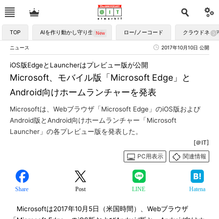
TOP
AIを作り動かし守り生かす
ロー/ノーコード
クラウドネイ
ニュース
2017年10月10日 公開
iOS版EdgeとLauncherはプレビュー版が公開
Microsoft、モバイル版「Microsoft Edge」と
Android向けホームランチャーを発表
Microsoftは、Webブラウザ「Microsoft Edge」のiOS版および
Android版とAndroid向けホームランチャー「Microsoft
Launcher」の各プレビュー版を発表した。
[＠IT]
PC用表示
関連情報
Share
Post
LINE
Hatena
Microsoftは2017年10月5日（米国時間）、Webブラウザ