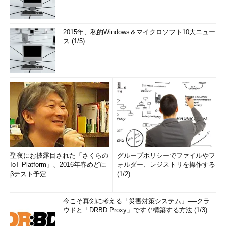
2015年、私的Windows＆マイクロソフト10大ニュー
ス (1/5)
聖夜にお披露目された「さくらの
グループポリシーでファイルやフ
IoT Platform」、2016年春めどに
ォルダー、レジストリを操作する
βテスト予定
(1/2)
今こそ真剣に考える「災害対策システム」──クラ
ウドと「DRBD Proxy」ですぐ構築する方法 (1/3)