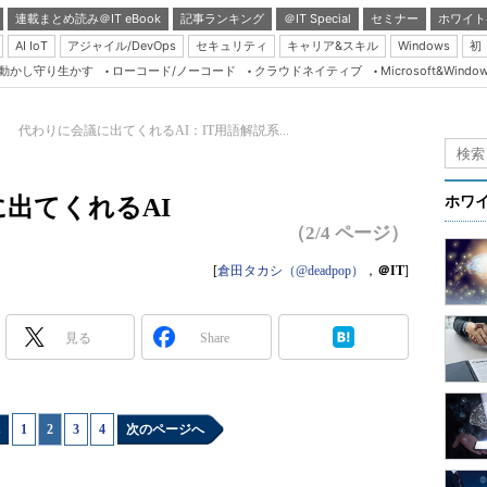
連載まとめ読み＠IT eBook
記事ランキング
＠IT Special
セミナー
ホワイト
AI IoT
アジャイル/DevOps
セキュリティ
キャリア&スキル
Windows
初
り動かし守り生かす
ローコード/ノーコード
クラウドネイティブ
Microsoft&Windo
Server & Storage
HTML5 + UX
 代わりに会議に出てくれるAI：IT用語解説系...
Smart & Social
Coding Edge
出てくれるAI
ホワ
Java Agile
（2/4 ページ）
Database Expert
[
倉田タカシ（@deadpop）
，
＠IT
]
Linux ＆ OSS
Master of IP Networ
見る
Share
Security & Trust
Test & Tools
1
|
2
|
3
|
4
次のページへ
Insider.NET
ブログ