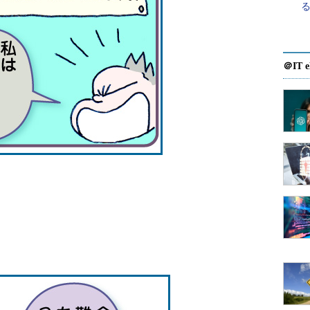
＠IT e