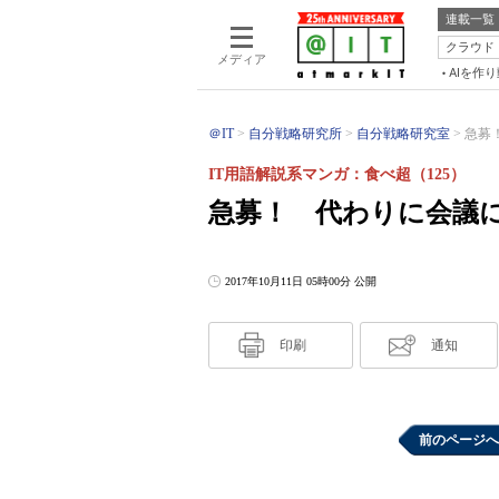
連載一覧
クラウド
メディア
AIを作
＠IT
自分戦略研究所
自分戦略研究室
急募！
IT用語解説系マンガ：食べ超（125）
急募！ 代わりに会議に
2017年10月11日 05時00分 公開
印刷
通知
前のページへ