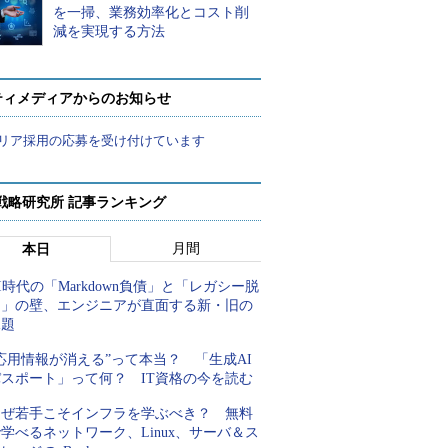
を一掃、業務効率化とコスト削
減を実現する方法
ティメディアからのお知らせ
リア採用の応募を受け付けています
戦略研究所 記事ランキング
月間
本日
I時代の「Markdown負債」と「レガシー脱
却」の壁、エンジニアが直面する新・旧の
課題
応用情報が消える”って本当？ 「生成AI
パスポート」って何？ IT資格の今を読む
なぜ若手こそインフラを学ぶべき？ 無料
学べるネットワーク、Linux、サーバ＆ス