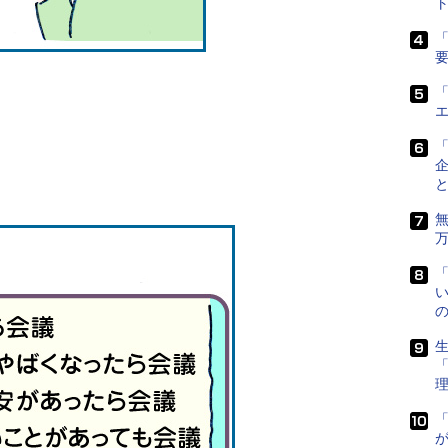
ト
「
「
い
生