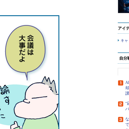
アイ
キャ
自分
A
“
で