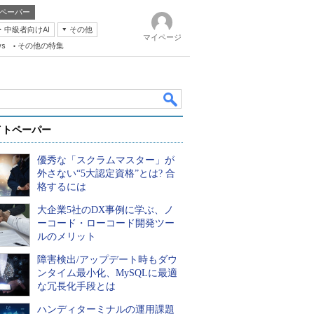
ペーパー
・中級者向けAI
その他
マイページ
ws
その他の特集
イトペーパー
優秀な「スクラムマスター」が
外さない“5大認定資格”とは? 合
格するには
大企業5社のDX事例に学ぶ、ノ
k
ーコード・ローコード開発ツー
ルのメリット
障害検出/アップデート時もダウ
ンタイム最小化、MySQLに最適
な冗長化手段とは
ハンディターミナルの運用課題