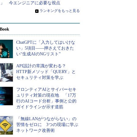
る」 今エンジニアに必要な視点
»
ランキングをもっと見る
Book
ChatGPTに「入力してはいけな
い」5項目――押さえておきた
い“生成AIのNGリスト”
API設計の常識が変わる？
HTTP新メソッド「QUERY」と
セキュリティ対策を学ぶ
フロンティアAIとサイバーセキ
ュリティ対策の現在地 「17万
行のAIコード分析」事例と公的
ガイドラインが示す道筋
「無線LANがつながらない」の
苦情をゼロに 3つの現場に学ぶ
ネットワーク改善術