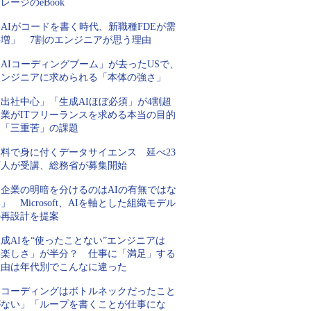
レージのeBook
AIがコードを書く時代、新職種FDEが需
要増」 7割のエンジニアが思う理由
AIコーディングブーム」が去ったUSで、
エンジニアに求められる「本体の強さ」
「出社中心」「生成AIほぼ必須」が4割超
企業がITフリーランスを求める本当の目的
と「三重苦」の課題
無料で身に付くデータサイエンス 延べ23
万人が受講、総務省が募集開始
「企業の明暗を分けるのはAIの有無ではな
」 Microsoft、AIを軸とした組織モデル
の再設計を提案
成AIを“使ったことない”エンジニアは
「楽しさ」が半分？ 仕事に「満足」する
理由は年代別でこんなに違った
「コーディングはボトルネックだったこと
がない」「ループを書くことが仕事にな