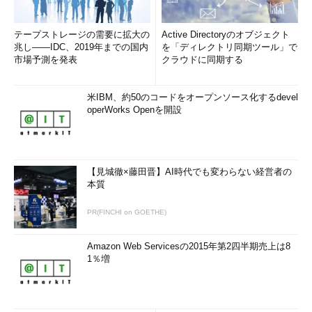
テープストレージの需要に拡大の
Active Directoryのオブジェクト
兆し――IDC、2019年までの国内
を「ディレクトリ同期ツール」で
市場予測を発表
クラウドに同期する
米IBM、約50のコードをオープンソース化するdevel
operWorks Openを開設
【見城徹×藤田晋】AI時代でも変わらない経営者の
本質
PR(FINCHI on GOETHE)
Amazon Web Servicesの2015年第2四半期売上は8
1％増