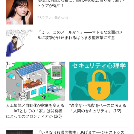
修復力が高まる夜に。睡眠中の肌に寄り添う新ナイ
トケアが誕生！
PR(ゲラン｜美的.com)
「えっ、このメールが？」――マトモな文面のメー
ルに攻撃が仕込まれるばらまき型攻撃に注意
人工知能／自動化が家庭を変える
“適度な不信感”をベースに考える
――IoTとしての「家」は開発者
「人間のセキュリティ」 (1/2)
にとってのフロンティアか (1/3)
「いきなり役員面接権」あげます──ジャストシス