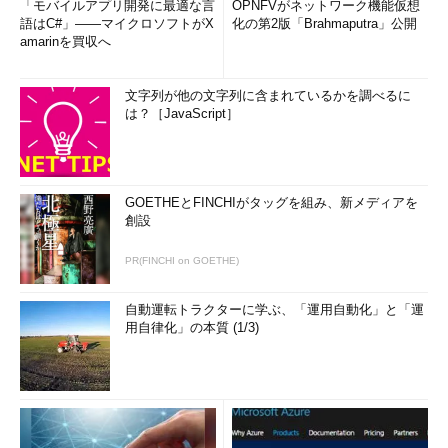
「モバイルアプリ開発に最適な言
OPNFVがネットワーク機能仮想
語はC#」――マイクロソフトがX
化の第2版「Brahmaputra」公開
amarinを買収へ
文字列が他の文字列に含まれているかを調べるに
は？［JavaScript］
GOETHEとFINCHIがタッグを組み、新メディアを
創設
PR(FINCHI on GOETHE)
自動運転トラクターに学ぶ、「運用自動化」と「運
用自律化」の本質 (1/3)