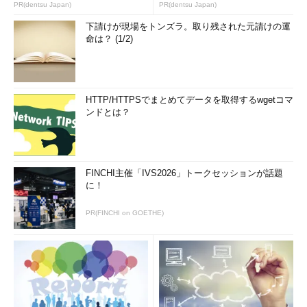
PR(dentsu Japan)
PR(dentsu Japan)
下請けが現場をトンズラ。取り残された元請けの運
命は？ (1/2)
HTTP/HTTPSでまとめてデータを取得するwgetコマ
ンドとは？
FINCHI主催「IVS2026」トークセッションが話題
に！
PR(FINCHI on GOETHE)