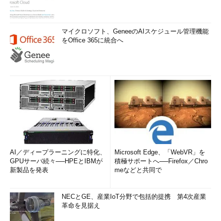
マイクロソフト、GeneeのAIスケジュール管理機能
をOffice 365に統合へ
AI／ディープラーニングに特化、
Microsoft Edge、「WebVR」を
GPUサーバ続々──HPEとIBMが
積極サポートへ──Firefox／Chro
新製品を発表
meなどと共同で
NECとGE、産業IoT分野で包括的提携 第4次産業
革命を見据え