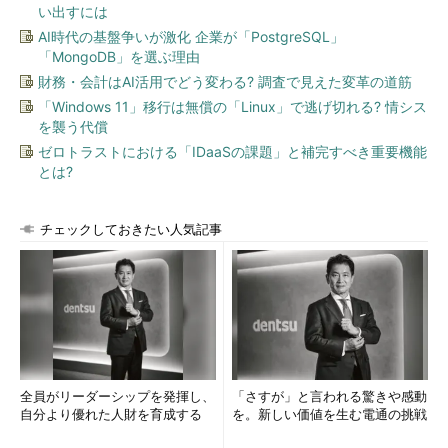
い出すには
AI時代の基盤争いが激化 企業が「PostgreSQL」
「MongoDB」を選ぶ理由
財務・会計はAI活用でどう変わる? 調査で見えた変革の道筋
「Windows 11」移行は無償の「Linux」で逃げ切れる? 情シス
を襲う代償
ゼロトラストにおける「IDaaSの課題」と補完すべき重要機能
とは?
チェックしておきたい人気記事
全員がリーダーシップを発揮し、
「さすが」と言われる驚きや感動
自分より優れた人財を育成する
を。新しい価値を生む電通の挑戦