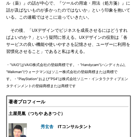
ル（薬）』の話が中心で、『ツールの用途・用法（処方箋）』に
話が及ばないものが多かったのではないか」という印象を抱いて
いる。この連載ではそこに迫っていきたい。
その後、「UXデザインでビジネスを成長させるにはどうすれ
ばよいのか？」という疑問に答える。UXデザインの役割は「各
サービスの良い機能や使いやすさを記憶させ、ユーザーに利用を
習慣化させること」であると私は考える。
・“VAIO”はVAIO株式会社の登録商標です。・”Handycam”(ハンディカム),
”Walkman”(ウォークマン)はソニー株式会社の登録商標または商標で
す。・"PlayStation"および”PS4”は株式会社ソニー・インタラクティブエン
タテインメントの登録商標または商標です
著者プロフィール
土屋晃胤（つちや あきつぐ）
秀玄舎
ITコンサルタント