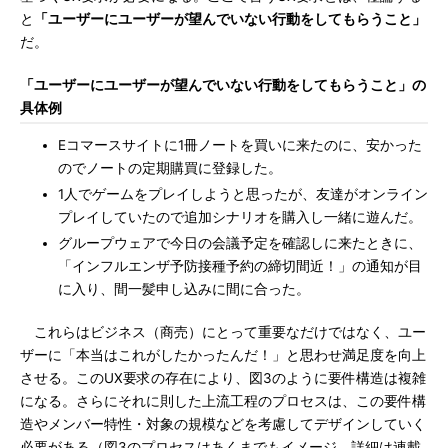
と
「ユーザーにユーザーが望んでいない行動をしてもらうこと」
だ。
「ユーザーにユーザーが望んでいない行動をしてもらうこと」の
具体例
Eコマースサイトに1冊ノートを買いに来たのに、安かった
のでノートの定期購買に登録した。
1人でゲームをプレイしようと思ったが、友達がオンライン
プレイしていたので追加シナリオを購入し一緒に遊んだ。
グループウェアで今日の会議予定を確認しに来たときに、
「インフルエンザ予防接種予約の締切間近！」の通知が目
に入り、間一髪申し込みに間に合った。
これらはビジネス（商売）にとって重要なだけではなく、ユー
ザーに「本当はこれがしたかったんだ！」と思わせ満足度を向上
させる。このUX要求の存在により、図3のように要件構造は複雑
になる。さらにそれに則した上流工程のプロセスは、この要件構
造やメンバー特性・対象の規模などを考慮してデザインしていく
必要がある（図3のプロセスはあくまでもイメージ。詳細は連載