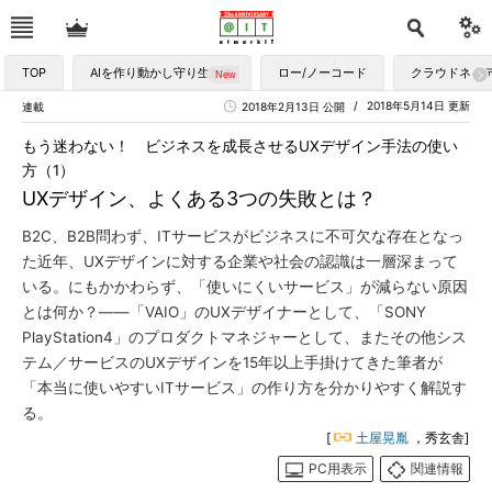
TOP
AIを作り動かし守り生かす
ロー/ノーコード
クラウドネイ
2018年5月14日 更新
連載
2018年2月13日 公開
もう迷わない！ ビジネスを成長させるUXデザイン手法の使い
方（1）
UXデザイン、よくある3つの失敗とは？
B2C、B2B問わず、ITサービスがビジネスに不可欠な存在となっ
た近年、UXデザインに対する企業や社会の認識は一層深まって
いる。にもかかわらず、「使いにくいサービス」が減らない原因
とは何か？――「VAIO」のUXデザイナーとして、「SONY
PlayStation4」のプロダクトマネジャーとして、またその他シス
テム／サービスのUXデザインを15年以上手掛けてきた筆者が
「本当に使いやすいITサービス」の作り方を分かりやすく解説す
る。
[
土屋晃胤
，秀玄舎]
PC用表示
関連情報