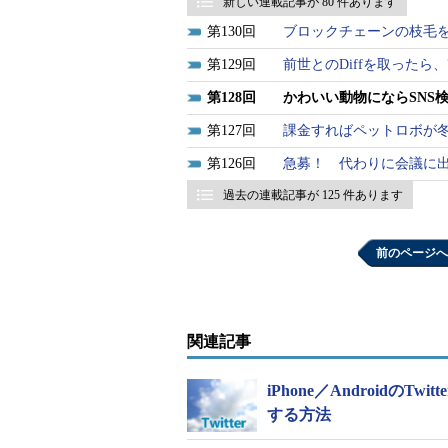
新しい連載記事が 80 件あります
130
ブロックチェーンの枝毛
129
前世とのDiffを取ったら
128
かわいい動物にならSNS
127
課金すればペットロボが
126
急募！ 代わりに会議に出
過去の連載記事が 125 件あります
前のページへ
関連記事
iPhone／Android
する方法