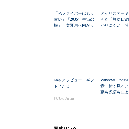
「光ファイバーはもう
アイリスオーヤ
古い」「2035年宇宙の
んだ「無線LA
旅」 実運用へ向かう
がりにくい」問
データセンター新技術
を変えて解決し
Jeep アソビュー！ギフ
Windows Upda
ト当たる
意 甘く見ると
動も認証も止ま
のセキュリティ
PR(Jeep Japan)
関連リンク