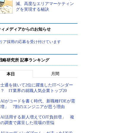
減、高度なエリアマーケティン
グを実現する秘訣
ティメディアからのお知らせ
リア採用の応募を受け付けています
戦略研究所 記事ランキング
月間
本日
士通を抜いて2位に躍進したITベンダー
？ IT業界の就職人気企業トップ20
AIがコードを書く時代、新職種FDEが需
要増」 7割のエンジニアが思う理由
AI活用する新人増えてOJT負担増」 複
数の調査で露呈した現場の苦悩