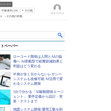
ペーパー
・中級者向けAI
その他
マイページ
ws
その他の特集
イトペーパー
ローコード開発は人間とAIの協
働へ AI搭載型で経費節減効果と
利益はどう変わる
中身が全く分からないレガシー
k
システムも改修可能 AI活用で変
わるシステム開発
5分で分かる「AI駆動開発エージ
ェント」 要件定義から設計・実
装・テストまで
地図システム開発/運用工数を削