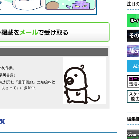
注目
b制作業。
早川書房）
、東京創元社『量子回廊』に短編を収
しあさって』に参加中。
編集
一覧