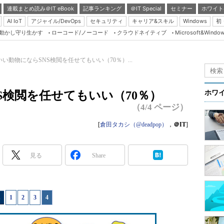
連載まとめ読み＠IT eBook
記事ランキング
＠IT Special
セミナー
ホワイト
AI IoT
アジャイル/DevOps
セキュリティ
キャリア&スキル
Windows
初
り動かし守り生かす
ローコード/ノーコード
クラウドネイティブ
Microsoft&Windo
Server & Storage
HTML5 + UX
い動物にならSNS検閲を任せてもいい（70％）...
Smart & Social
Coding Edge
S検閲を任せてもいい（70％）
ホワ
Java Agile
（4/4 ページ）
Database Expert
[
倉田タカシ（@deadpop）
，
＠IT
]
Linux ＆ OSS
Master of IP Networ
見る
Share
Security & Trust
Test & Tools
1
|
2
|
3
|
4
Insider.NET
ブログ