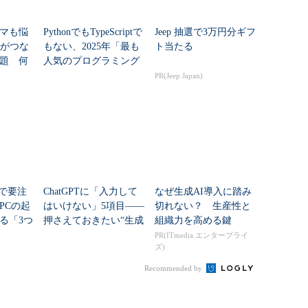
マも悩
PythonでもTypeScriptで
Jeep 抽選で3万円分ギフ
Nがつな
もない、2025年「最も
ト当たる
題 何
人気のプログラミング
た？
言語」
PR(Jeep Japan)
teで要注
ChatGPTに「入力して
なぜ生成AI導入に踏み
PCの起
はいけない」5項目――
切れない？ 生産性と
る「3つ
押さえておきたい“生成
組織力を高める鍵
移行」
AIのNGリスト”
PR(ITmedia エンタープライ
ズ)
Recommended by