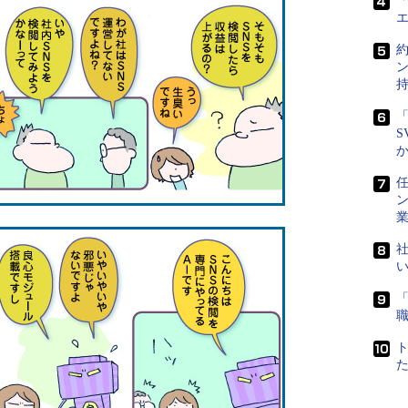
「
「
S
任
社