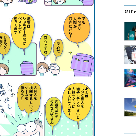
＠IT e