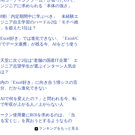
AIコーディングブーム」が去ったUSで、
エンジニアに求められる「本体の強さ」
約8割「内定期間中に学ぶべき」 未経験エ
ンジニア自主学習のハードル2位「モチベ維
持」を超えた1位は？
Excel好き」では進化できない、「Excel/C
Vでデータ連携」が残る今、AIをどう使う
か
天堂に次ぐ2位は“老舗の国産IT企業” エ
ンジニア志望学生が選ぶインターン人気企
業は？
内の「Excel好き」に向き合う情シスの言
い分、だから進化できない
「AIで何を変えたの？」と問われる今、転
職で年収が上がる人／上がらない人
トークン使用量にROIを求めるのは、「当
たる宝くじ」を買おうとするようなもの
»
ランキングをもっと見る