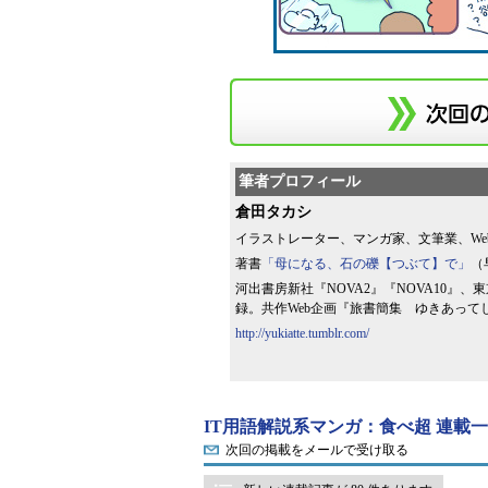
筆者プロフィール
倉田タカシ
イラストレーター、マンガ家、文筆業、We
著書
「母になる、石の礫【つぶて】で」
（
河出書房新社『NOVA2』『NOVA10』
録。共作Web企画『旅書簡集 ゆきあって
http://yukiatte.tumblr.com/
IT用語解説系マンガ：食べ超 連載
次回の掲載をメールで受け取る