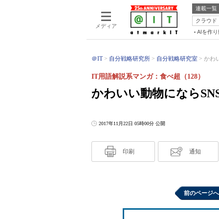
連載一覧
クラウド
メディア
AIを作
＠IT
自分戦略研究所
自分戦略研究室
かわい
IT用語解説系マンガ：食べ超（128）
かわいい動物にならSN
2017年11月22日 05時00分 公開
印刷
通知
前のページへ