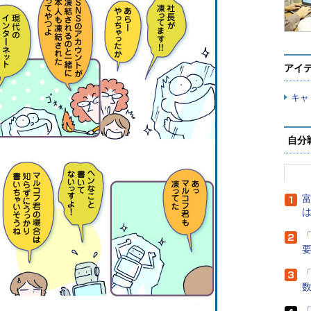
アイ
キャ
自分
富
は
「
「