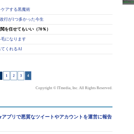
をケアする黒魔術
、改行が1つ多かった今生
検閲を任せてもいい（70％）
冬毛になります
てくれるAI
1
|
2
|
3
|
4
Copyright © ITmedia, Inc. All Rights Reserved.
のTwitterアプリで悪質なツイートやアカウントを運営に報告