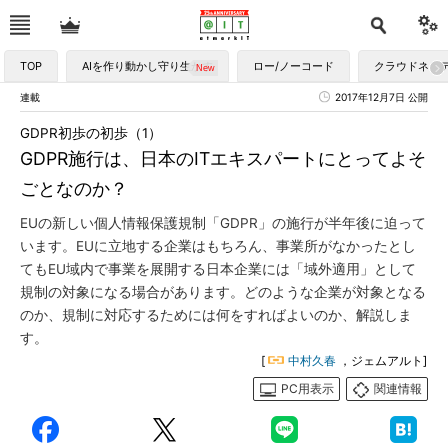
TOP
AIを作り動かし守り生かす
ロー/ノーコード
クラウドネイ
連載
2017年12月7日 公開
GDPR初歩の初歩（1）
GDPR施行は、日本のITエキスパートにとってよそ
ごとなのか？
EUの新しい個人情報保護規制「GDPR」の施行が半年後に迫って
います。EUに立地する企業はもちろん、事業所がなかったとし
てもEU域内で事業を展開する日本企業には「域外適用」として
規制の対象になる場合があります。どのような企業が対象となる
のか、規制に対応するためには何をすればよいのか、解説しま
す。
[
中村久春
，ジェムアルト]
PC用表示
関連情報