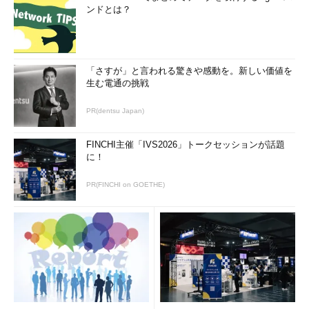
ういった課題に備えることができるでしょう。
ンドとは？
「さすが」と言われる驚きや感動を。新しい価値を
生む電通の挑戦
PR(dentsu Japan)
図4 個人情報暗号化による期待効果
FINCHI主催「IVS2026」トークセッションが話題
個人情報を暗号化する際、考慮しなければならない点が3つあ
に！
ります。次回は個人情報を暗号化して運用する基本的な流れを紹
介します。
PR(FINCHI on GOETHE)
筆者紹介
中村 久春（なかむら ひさはる）
ジェムアルト株式会社のアイデンティティ＆データ プロテクシ
ョン事業本部（旧セーフネットのビジネスを含むジェムアルト
の企業向けセキュリィティビジネス）の本部長。HSM（ハード