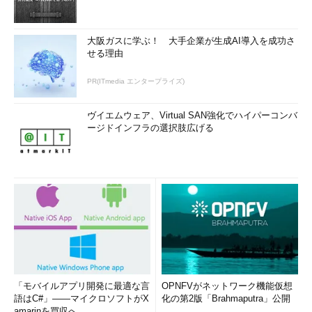
大阪ガスに学ぶ！ 大手企業が生成AI導入を成功さ
せる理由
PR(ITmedia エンタープライズ)
ヴイエムウェア、Virtual SAN強化でハイパーコンバ
ージドインフラの選択肢広げる
「モバイルアプリ開発に最適な言
OPNFVがネットワーク機能仮想
語はC#」――マイクロソフトがX
化の第2版「Brahmaputra」公開
amarinを買収へ