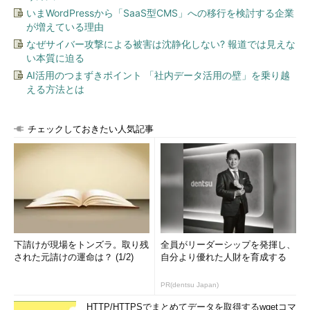
課される2つの義務（当局への72時間以内の報告、漏えいしたデ
いまWordPressから「SaaS型CMS」への移行を検討する企業
が増えている理由
ータの本人への通知）を適切に果たさなかった企業を対象として
います。
なぜサイバー攻撃による被害は沈静化しない? 報道では見えな
い本質に迫る
ただし、本人への通知に関しては、次のような例外規定が定め
AI活用のつまずきポイント 「社内データ活用の壁」を乗り越
られています。
える方法とは
チェックしておきたい人気記事
図3 GDPR（第34条2項a） 暗号化による本人への通知の
例外規定（下線は筆者）
図3の内容を言いかえれば、個人情報を暗号化して業務を運用
していれば、万一情報漏えいが発生した場合に、本人への通知義
務が免除されるのです。
下請けが現場をトンズラ。取り残
全員がリーダーシップを発揮し、
された元請けの運命は？ (1/2)
自分より優れた人財を育成する
データが暗号化されていれば、情報の悪用を回避でき、顧客に
被害が生じません（図4）。加えて個人情報流出を公にすること
PR(dentsu Japan)
で巻き起こるかもしれない社会的批判、ブランド価値の低下、こ
HTTP/HTTPSでまとめてデータを取得するwgetコマ