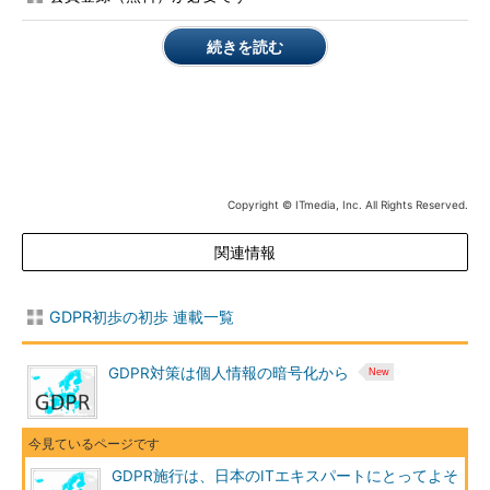
GDPRのそもそもの目的は、市民の個人情報保護にあります。
続きを読む
例えば「忘れられる権利」（自己に関わるデータを企業のデータ
ベースなどから消去させる権利）を規定している点で、画期的と
もいえます。
目的が個人情報保護ですから、個人情報を扱う企業がどこの国
にあるのかは、規制に関係がありません。言いかえれば、EU居
住者の個人情報を扱う限り、企業が世界のどこに位置しようと
Copyright © ITmedia, Inc. All Rights Reserved.
も、GDPRの規制下に入るのです。EU領域外にも範囲が及ぶとい
関連情報
う意味で、「域外適用」という用語を使います。
例えば消費者向けeコマースサイトでEUからの注文を受ける企
GDPR初歩の初歩 連載一覧
業、個人向けクラウドサービスを世界的に展開している企業、と
もに、GDPRの順守を求められます（図2）。さらに、日本企業
GDPR対策は個人情報の暗号化から
の国内本社が欧州子会社の顧客情報を共有する場合、「本社側で
も」順守しなければなりません。
GDPR施行は、日本のITエキスパートにとってよそ