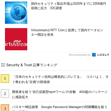
国内セキュリティ製品市場は2020年までに3359億円
規模に拡大 IDC調査
VirtustreamがNTT Comと提携して国内データセン
ター開設を発表
Recommended by
Security & Trust 記事ランキング
「日本のセキュリティ信仰は構造的にズレてる」 コスパよく、す
ぐ救われる“左側”の防衛術
開発者を狙う“自己拡散型npmワーム”の全貌 400超のパッケージ
に感染拡大
パスキー神話崩壊 Google Password Managerの同期機能を狙う