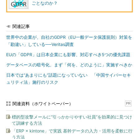
ごとなのか？
関連記事
世界中の企業が、自社のGDPR（EU一般データ保護規則）対策を
「勘違い」している──Veritas調査
図2 GDPRの「域外適用」として想定される企業活動
EUの「GDPR」は日本企業にも影響、対応すべき5つの優先課題
施行されるまでは、どれほど厳密に規制が運用されるのか、不
データベースの暗号化、まず「何を、どのように」実施すべきか
透明だという見方もあります。しかし、規制が始まって早々に制
日本では“あまりにも”話題になっていない 「中国サイバーセキ
裁の例を示すのではないかとの観測もあり、のんびり構えている
ュリティ法」施行のリスク
こと自体がリスクだといえるでしょう。
個人情報の暗号化は、GDPR順守に寄与する
関連資料（ホワイトペーパー）
PR
GDPRを順守するといっても、では一体何から着手するの
か？ ITの視点からアプローチしやすい施策として、「個人情報
標的型攻撃メールに“引っかかりやすい社員”を効果的に見つけ
て訓練する方法
の暗号化」があります。
「ERP × kintone」で実践 基幹データの入力・活用を柔軟に行
GDPRの巨額の制裁金は、重大な情報漏えいが発生した場合に
う方法