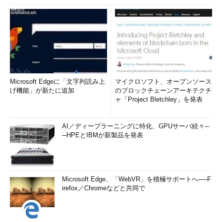
Microsoft Edgeに「文字列読み上
マイクロソフト、オープンソース
げ機能」が新たに追加
のブロックチェーンアーキテクチ
ャ「Project Bletchley」を発表
AI／ディープラーニングに特化、GPUサーバ続々─
─HPEとIBMが新製品を発表
Microsoft Edge、「WebVR」を積極サポートへ──F
irefox／Chromeなどと共同で