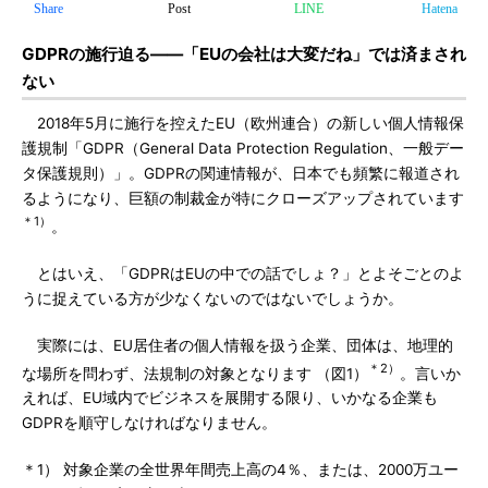
Share
Post
LINE
Hatena
GDPRの施行迫る――「EUの会社は大変だね」では済まされ
ない
2018年5月に施行を控えたEU（欧州連合）の新しい個人情報保
護規制「GDPR（General Data Protection Regulation、一般デー
タ保護規則）」。GDPRの関連情報が、日本でも頻繁に報道され
るようになり、巨額の制裁金が特にクローズアップされています
＊1）
。
とはいえ、「GDPRはEUの中での話でしょ？」とよそごとのよ
うに捉えている方が少なくないのではないでしょうか。
実際には、EU居住者の個人情報を扱う企業、団体は、地理的
＊2）
な場所を問わず、法規制の対象となります （図1）
。言いか
えれば、EU域内でビジネスを展開する限り、いかなる企業も
GDPRを順守しなければなりません。
＊1） 対象企業の全世界年間売上高の4％、または、2000万ユー