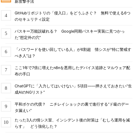
新攻撃手法
GitHubリポジトリの「侵入口」をどうふさぐ？ 無料で使える6つ
のセキュリティ設定
パスキー万能説破れる？ Google同期パスキー実装に見つかっ
た“想定外の穴”
「パスワードを使い回している人」が6割超 情シスが“特に警戒す
べき人”は？
ここ1年で7倍に増えたn8nを悪用したデバイス追跡とマルウェア配
布の手口
ChatGPTに「入力してはいけない」5項目――押さえておきたい“生
成AIのNGリスト”
平和ボケの代償？ ニチレイショックの裏で進行する“ド級のデー
タ漏えい”
たった3人の情シス室、インシデント後の対策は「むしろ運用を減
らす」 どう強化した？