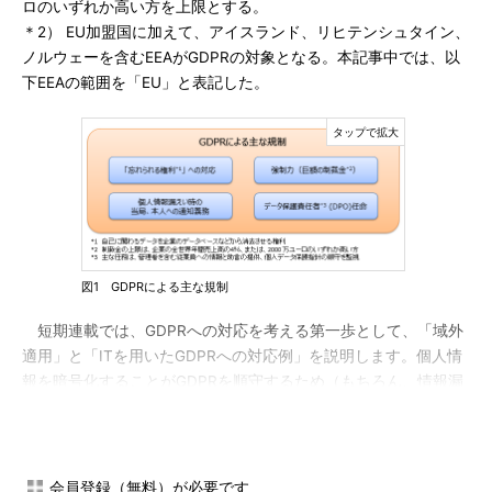
ロのいずれか高い方を上限とする。
＊2） EU加盟国に加えて、アイスランド、リヒテンシュタイン、
ノルウェーを含むEEAがGDPRの対象となる。本記事中では、以
下EEAの範囲を「EU」と表記した。
図1 GDPRによる主な規制
短期連載では、GDPRへの対応を考える第一歩として、「域外
適用」と「ITを用いたGDPRへの対応例」を説明します。個人情
報を暗号化することがGDPRを順守するため（もちろん、情報漏
えい事故による顧客の被害や自社ブランドを損なわないため）
に、大きく貢献をすることが要点です。
「域外適用」――日本企業もGDPRの規制を逃れられない
会員登録（無料）が必要です