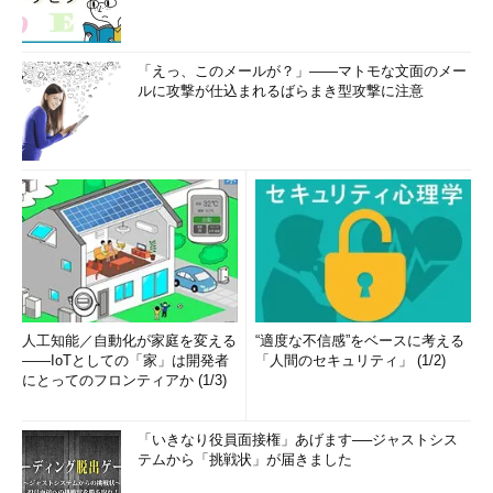
「えっ、このメールが？」――マトモな文面のメー
ルに攻撃が仕込まれるばらまき型攻撃に注意
人工知能／自動化が家庭を変える
“適度な不信感”をベースに考える
――IoTとしての「家」は開発者
「人間のセキュリティ」 (1/2)
にとってのフロンティアか (1/3)
「いきなり役員面接権」あげます──ジャストシス
テムから「挑戦状」が届きました