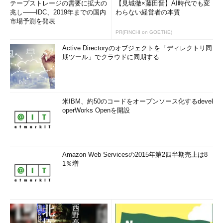
テープストレージの需要に拡大の
【見城徹×藤田晋】AI時代でも変
ウェア・セキュリィティ・モジュール）と呼ばれる鍵管理製品
兆し――IDC、2019年までの国内
わらない経営者の本質
やデータベースなどの機密情報の暗号化を行う製品、認証トー
市場予測を発表
クンやソリューション・サービスを国内のパートナーやユーザ
PR(FINCHI on GOETHE)
ーに提供するエンタープライズ向けビジネスを統括。現職以前
Active Directoryのオブジェクトを「ディレクトリ同
は、日本国内のICカード（クレジットカード、キャッシュカー
期ツール」でクラウドに同期する
ドなど）を中心とした金融機関向けのビジネスやモバイル決済
サービス、エンタープライズ向けセキュリティ商品や政府系プ
ロジェクト、オンラインバンキング向けのビジネスなどに従
事。リージョナルセールスディレクターとして日本以外にもタ
米IBM、約50のコードをオープンソース化するdevel
イやベトナムなどアジア諸国の金融機関向けビジネスを統括し
operWorks Openを開設
た経験がある。ジェムアルト入社以前は、アメリカン・エキス
プレス、インテルなどのグローバル企業においてさまざまな管
理職の経験を積み、金融業界やIT関連業界の主要顧客との新規
ビジネス開拓や関係強化に従事。米国アリゾナ州サンダーバー
Amazon Web Servicesの2015年第2四半期売上は8
1％増
ド国際経営大学院（Thunderbird, School of Global
Management）にて経営学修士号（MBA）を取得。