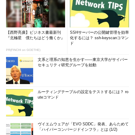
【西野亮廣】ビジネス書最新刊
SSHサーバーの公開鍵管理を効率
『北極星 僕たちはどう働くか』
化するには？ ssh-keyscanコマン
ド
PR(FINCHI on GOETHE)
文系と理系の知恵を生かす――東京大学がサイバー
セキュリティ研究グループを始動
ルーティングテーブルの設定をテストするには？ ro
uteコマンド
ヴイエムウェアが「EVO SDDC」発表、あらためて
「ハイパーコンバージドインフラ」とは (1/2)