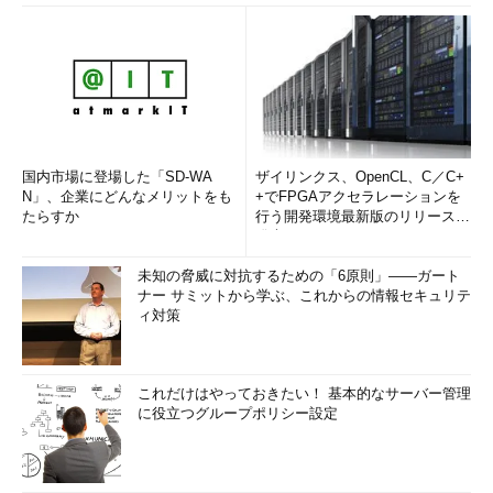
国内市場に登場した「SD-WA
ザイリンクス、OpenCL、C／C+
N」、企業にどんなメリットをも
+でFPGAアクセラレーションを
たらすか
行う開発環境最新版のリリースを
発表
未知の脅威に対抗するための「6原則」――ガート
ナー サミットから学ぶ、これからの情報セキュリテ
ィ対策
これだけはやっておきたい！ 基本的なサーバー管理
に役立つグループポリシー設定