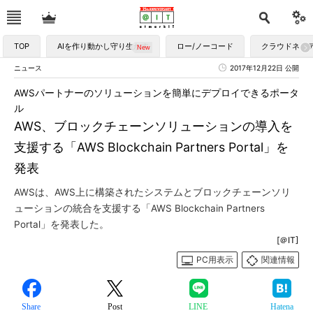
TOP
AIを作り動かし守り生かす
ロー/ノーコード
クラウドネイ
ニュース
2017年12月22日 公開
AWSパートナーのソリューションを簡単にデプロイできるポータ
ル
AWS、ブロックチェーンソリューションの導入を
支援する「AWS Blockchain Partners Portal」を
発表
AWSは、AWS上に構築されたシステムとブロックチェーンソリ
ューションの統合を支援する「AWS Blockchain Partners
Portal」を発表した。
[＠IT]
PC用表示
関連情報
Share
Post
LINE
Hatena