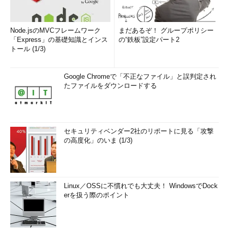
Node.jsのMVCフレームワーク
まだあるぞ！ グループポリシー
「Express」の基礎知識とインス
の“鉄板”設定パート2
トール (1/3)
Google Chromeで「不正なファイル」と誤判定され
たファイルをダウンロードする
セキュリティベンダー2社のリポートに見る「攻撃
の高度化」のいま (1/3)
Linux／OSSに不慣れでも大丈夫！ WindowsでDock
erを扱う際のポイント