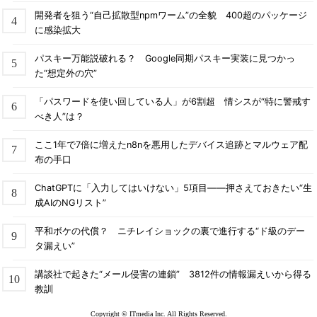
開発者を狙う“自己拡散型npmワーム”の全貌 400超のパッケージ
に感染拡大
パスキー万能説破れる？ Google同期パスキー実装に見つかっ
た“想定外の穴”
「パスワードを使い回している人」が6割超 情シスが“特に警戒す
べき人”は？
ここ1年で7倍に増えたn8nを悪用したデバイス追跡とマルウェア配
布の手口
ChatGPTに「入力してはいけない」5項目――押さえておきたい“生
成AIのNGリスト”
平和ボケの代償？ ニチレイショックの裏で進行する“ド級のデー
タ漏えい”
講談社で起きた“メール侵害の連鎖” 3812件の情報漏えいから得る
教訓
Copyright © ITmedia Inc. All Rights Reserved.