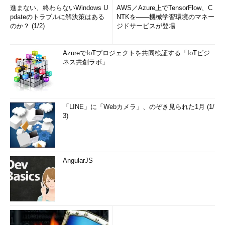
進まない、終わらないWindows U
AWS／Azure上でTensorFlow、C
pdateのトラブルに解決策はある
NTKを――機械学習環境のマネー
のか？ (1/2)
ジドサービスが登場
AzureでIoTプロジェクトを共同検証する「IoTビジ
ネス共創ラボ」
「LINE」に「Webカメラ」、のぞき見られた1月 (1/
3)
AngularJS