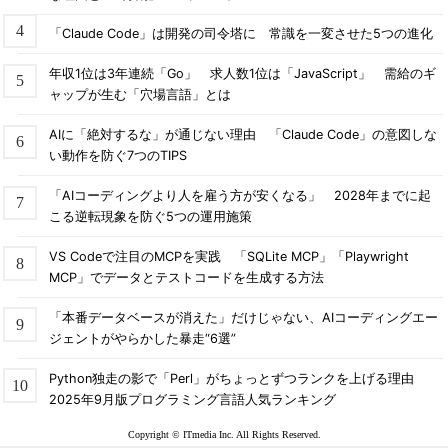
「Claude Code」は開発の司令塔に 常識を一変させた5つの進化
年収1位は3年連続「Go」 求人数1位は「JavaScript」 需給のギ
ャップが生む「穴場言語」とは
AIに「絶対するな」が通じない理由 「Claude Code」の意図しな
い動作を防ぐ7つのTIPS
「AIコーディングより人を雇う方が安くなる」 2028年までに起
こる逆転現象を防ぐ5つの運用施策
VS Codeで注目のMCPを実践 「SQLite MCP」「Playwright
MCP」でデータとテストコードを生成する方法
「本番データベースが消えた」だけじゃない、AIコーディングエー
ジェントがやらかした暴走“6選”
Python独走の影で「Perl」がちょっとずつランクを上げる理由
2025年9月版プログラミング言語人気ランキング
Copyright © ITmedia Inc. All Rights Reserved.