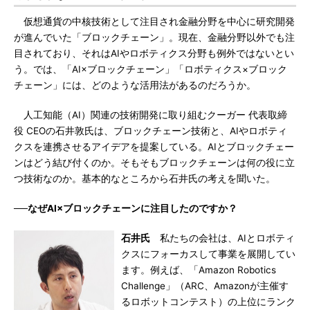
仮想通貨の中核技術として注目され金融分野を中心に研究開発
が進んでいた「ブロックチェーン」。現在、金融分野以外でも注
目されており、それはAIやロボティクス分野も例外ではないとい
う。では、「AI×ブロックチェーン」「ロボティクス×ブロック
チェーン」には、どのような活用法があるのだろうか。
人工知能（AI）関連の技術開発に取り組むクーガー 代表取締
役 CEOの石井敦氏は、ブロックチェーン技術と、AIやロボティ
クスを連携させるアイデアを提案している。AIとブロックチェー
ンはどう結び付くのか。そもそもブロックチェーンは何の役に立
つ技術なのか。基本的なところから石井氏の考えを聞いた。
──なぜAI×ブロックチェーンに注目したのですか？
石井氏
私たちの会社は、AIとロボティ
クスにフォーカスして事業を展開してい
ます。例えば、「Amazon Robotics
Challenge」（ARC、Amazonが主催す
るロボットコンテスト）の上位にランク