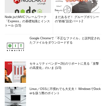
に、データのプライバシーといったエンタープライズ向けの要素
を取り入れたブロックチェーン技術「Enterprise Ethereum」の
開発を進めています。EEAの成果が出てくれば、エンタープライ
Node.jsのMVCフレームワーク
まだあるぞ！ グループポリシー
ズ向けのパーミッション型ブロックチェーンと、仮想通貨を伴う
「Express」の基礎知識とインス
の“鉄板”設定パート2
トール (1/3)
パーミッションレス型ブロックチェーンの両方のいい部分を組み
合わせることができる可能性があり、期待しています。
Google Chromeで「不正なファイル」と誤判定され
──Bitcoinも、依然として重要な一派ということですね。
たファイルをダウンロードする
石井氏
Bitcoin Coreが使われているBitcoinが登場してから何年
もたっています。Bitcoinは、みんなが欲しいと思っている「お
金」を扱っているので、ハッキングの試みも無数にあるはずで
セキュリティベンダー2社のリポートに見る「攻撃
す。仮想通貨取引所へのハッキングはよくありますが、Bitcoinの
の高度化」のいま (1/3)
ブロックチェーンへの直接的なハッキングの成功例は報告されて
いません。Bitcoinが機能していることが、ブロックチェーン技術
が信頼できることの間接的な証明になっているのです。
Linux／OSSに不慣れでも大丈夫！ WindowsでDock
erを扱う際のポイント
──5月に米ニューヨーク市で開催されたブロックチェーンのイベ
ント「Consensus 2017」と「Token Summit 2017」に参加した
とお聞きしました。この3つのブロックチェーンの動きは何かあ