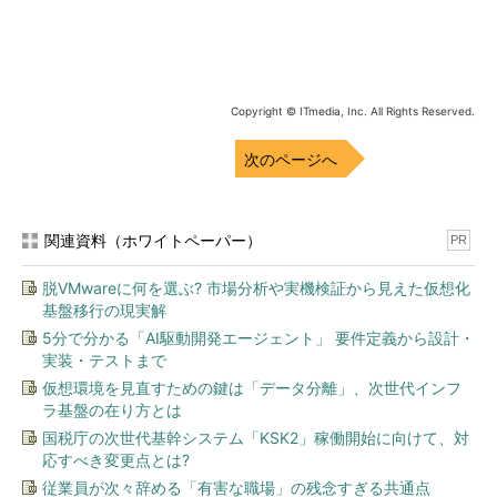
す。そこでデータの活用と並行して、データの信頼性を担保する
技術がないと、AIが今後立ちゆかなくなると考えました。その問
題を現状で解決できる可能性がある最も有力な技術がブロックチ
ェーンでした。
Copyright © ITmedia, Inc. All Rights Reserved.
──学習用のデータセットをブロックチェーンで監査可能にす
次のページへ
る。データにハンコが押されると認証可能となる、そんなイメー
ジですね。
石井氏
そうです。ただし、今のブロックチェーン技術はリアル
関連資料（ホワイトペーパー）
PR
タイム性が強くありません。従って自動運転車や工場のロボット
脱VMwareに何を選ぶ? 市場分析や実機検証から見えた仮想化
が動いているさなかにデータ検証を行う方法は限られます。しか
基盤移行の現実解
し、停止していたロボットを動かすときに、データの改ざんがな
5分で分かる「AI駆動開発エージェント」 要件定義から設計・
いかをチェックできるだけでも、大きなメリットになるでしょ
実装・テストまで
う。
仮想環境を見直すための鍵は「データ分離」、次世代インフ
ラ基盤の在り方とは
ブロックチェーンの重要な性質は、「改ざん不可能な履歴」
国税庁の次世代基幹システム「KSK2」稼働開始に向けて、対
──石井さんが立ち上げたブロックチェーン技術コミュニティー
応すべき変更点とは?
「Blockchain EXE」のミートアップで、「ブロックチェーンに
従業員が次々辞める「有害な職場」の残念すぎる共通点