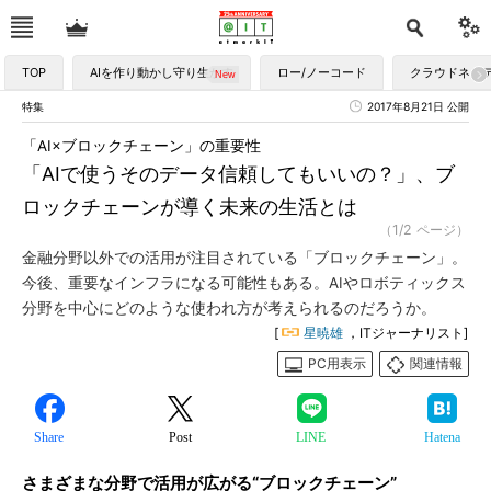
TOP
AIを作り動かし守り生かす
ロー/ノーコード
クラウドネイ
特集
2017年8月21日 公開
「AI×ブロックチェーン」の重要性
「AIで使うそのデータ信頼してもいいの？」、ブ
ロックチェーンが導く未来の生活とは
（1/2 ページ）
金融分野以外での活用が注目されている「ブロックチェーン」。
今後、重要なインフラになる可能性もある。AIやロボティックス
分野を中心にどのような使われ方が考えられるのだろうか。
[
星暁雄
，ITジャーナリスト]
PC用表示
関連情報
Share
Post
LINE
Hatena
さまざまな分野で活用が広がる“ブロックチェーン”