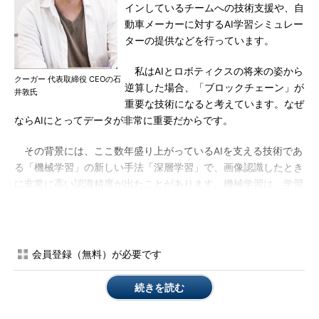
インしているチームへの技術支援や、自
動車メーカーに対するAI学習シミュレー
ターの提供などを行っています。
私はAIとロボティクスの将来の姿から
クーガー 代表取締役 CEOの石
逆算した場合、「ブロックチェーン」が
井敦氏
重要な技術になると考えています。なぜ
ならAIにとってデータが非常に重要だからです。
その背景には、ここ数年盛り上がっているAIを支える技術であ
る「機械学習」の新しい手法「深層学習」で、画像認識したとき
に非常に高い認識精度が出たことがあります。機械学習は、学習
に使うデータが非常に重要です。この学習データは、一般に使わ
れるテキストデータや画像データの他、工場や倉庫の中に配置さ
れた多数のセンサーや、自動車に取り付けたLIDAR（レーザーを
応用した測距センサー）など、さまざまな方法で収集できます。
会員登録（無料）が必要です
しかし、この集めたデータは本当に安全なのでしょうか。
続きを読む
もし集めたデータに偽造や改ざんがあった場合、機械学習で正
確な分析ができなくなり、全てが水の泡になる可能性がありま