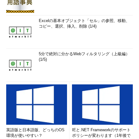
サプライチェーン分野は最適な分野の1つでしょう。原材料や
加工途中の段階などをトレース（追跡）可能なように記録して、
透明性を持たせる使い方が考えられます。例えばアパレル業界で
Excelの基本オブジェクト「セル」の参照、移動、
コピー、選択、挿入、削除 (1/4)
素材を作っている側はなるべく欠陥を少なく見せたい一方で、素
材を仕入れる側は欠陥品を見つけて排除したい。こうした利益相
反があるときブロックチェーンは、記録に改ざんがされていない
ことを証明できるので、双方にとって素材の透明性を確保するこ
5分で絶対に分かるWebフィルタリング（上級編）
とができます。
(1/5)
Bitcoin、Ethereum、Hyperledger Fabricに注目
──ブロックチェーン技術は、最近は乱立気味ですが、どのよう
に考えていますか。
石井氏
多くのブロックチェーン技術が登場していますが、それ
ぞれ立場が違います。技術の黎明（れいめい）期なのでバージョ
ンが変わると動作が変わることもありますので、よく調べないと
いけません。
英語版と日本語版、どっちのOS
IEと.NET Frameworkのサポート
環境が使いやすい？
ポリシーが変わります（1年後で
大枠として「Bitcoin Core」「
Ethereum
」「Hyperledger