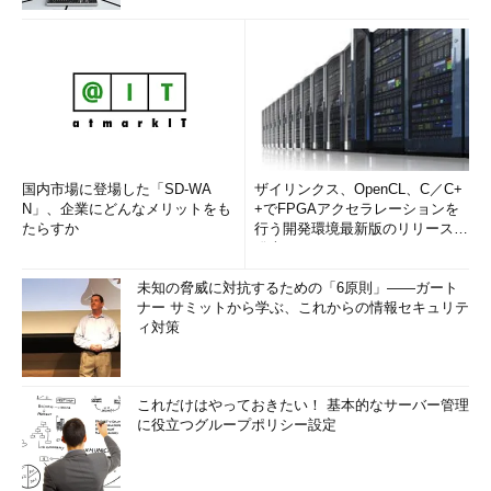
りましたか。感想をお聞かせください。
石井氏
3大ブロックチェーンのBitcoin Core、Ethereum、
Hyperledger Fabricそれぞれの存在感がありました。例えば、
Ethereumを使った「Etherisc」は、Ethereumの応用分野である
「DAO（Decentralized Autonomous Organization）」（※）を
使った保険ソリューションです。その他にコンテンツ配信系の試
国内市場に登場した「SD-WA
ザイリンクス、OpenCL、C／C+
みもありました。全体にFinTech系の人が目立っていて、私のよ
N」、企業にどんなメリットをも
+でFPGAアクセラレーションを
うにAI／ロボティクス分野に取り組んでいる人は少ない印象でし
たらすか
行う開発環境最新版のリリースを
たが、話題は出ていました。
発表
未知の脅威に対抗するための「6原則」――ガート
※分散自律型組織。運営管理主体となる組織がなく、プログラム
ナー サミットから学ぶ、これからの情報セキュリテ
に組み込まれたインセンティブ設計に従って、参加者が行動する
ィ対策
ことで全体として自律的に機能する組織のこと。
ブロックチェーンで生活やビジネスが変わる
これだけはやっておきたい！ 基本的なサーバー管理
に役立つグループポリシー設定