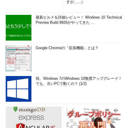
すが……）
Fabric」という3つのグループが代表的です。
Bitcoin Coreは「パーミッションレス型」という誰でもノード
最新ビルドを詳細レビュー！ Windows 10 Technical
Preview Build 9926がやってきた ...
として参加可能なブロックチェーンで、仮想通貨に特化していま
す。
Hyperledger Fabricは「パーミッション型」という、許可され
Google Chromeの「拡張機能」とは？
たノードだけが参加可能なブロックチェーンです。許可されたノ
ードのみが参加するので、悪意があるノードが入る可能性が低
く、安全性が確保できるため、エンタープライズ分野での活用が
期待されています。
祝、Windows 7のWindows 10無償アップグレード！
Ethereumはパーミッションレス型のブロックチェーンで、ブ
でも、古いPCで動くの？ (1/2)
ロックチェーン上で動く「コントラクト」というプログラムの開
発がしやすいことが特徴です。取引に伴うルールをコントラクト
に記述できるため、Ethereumを使ったさまざまなアプリケーシ
ョンが登場しています。
最近、EEA（Enterprise Ethereum Alliance）という組織が立ち
上がり、私たちもメンバーになりました。Ethereumをベース