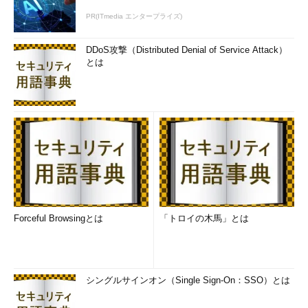
で連結された全ノードにコピーされたデータのうち、半分以上を
PR(ITmedia エンタープライズ)
書き換える必要があります。これは現実的に不可能です。
DDoS攻撃（Distributed Denial of Service Attack）
とは
ブロックチェーンの概念図（出典：クーガー）
──改ざん不可能という特性が大事になるということですね。先
ほどは学習データの監査の例を挙げていましたが、他にブロック
Forceful Browsingとは
「トロイの木馬」とは
チェーンが有効な分野はどんなものが考えられますか。
石井氏
ブロックチェーン技術の「改ざん不可能」という特徴が
有効となる分野は、データを追跡、監査するニーズがあり、あま
シングルサインオン（Single Sign-On：SSO）とは
りスピードが求められない分野です。