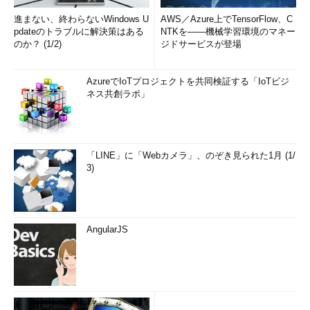
進まない、終わらないWindows U
AWS／Azure上でTensorFlow、C
pdateのトラブルに解決策はある
NTKを――機械学習環境のマネー
のか？ (1/2)
ジドサービスが登場
AzureでIoTプロジェクトを共同検証する「IoTビジ
ネス共創ラボ」
「LINE」に「Webカメラ」、のぞき見られた1月 (1/
3)
AngularJS