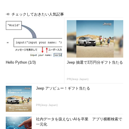
は『物理的な制約』のようなイメージがある」という説明をして
いたのが印象的でした。物理的な制約という言葉の意味を教えて
チェックしておきたい人気記事
ください。
石井氏
硬貨やお札のような物理的なお金は、手渡せば手元から
なくなるので2重支払いが避けられます。これは物理的な制約だ
といえます。一方、デジタルデータは、複製が容易なので今まで
お金として扱うことは困難でした。しかしブロックチェーン技術
を使う仮想通貨は、2重支払いも、偽造もできない仕組みになっ
ています。その理由は、ブロックチェーンに物理法則のような制
Hello Python (1/3)
Jeep 抽選で3万円分ギフト当たる
約をあえて入れているからです。
PR(Jeep Japan)
ブロックチェーンでは、取引データを「
ブロック
」に格納しま
す。新しいブロックを承認するたびに、多数の参加者のマシン
Jeep アソビュー！ギフト当たる
（ノード）が参加する「
コンセンサス
」のアルゴリズムにより偽
造を防止します。しかもブロック同士は、ハッシュ値を使ってチ
PR(Jeep Japan)
ェーンのように連結され、連結された全ブロックが全てのノード
にコピーされます。
社内データを扱えないAIを卒業 アプリ横断検索で
一元化
ブロックチェーンの過去のデータを改ざんするには、ハッシュ