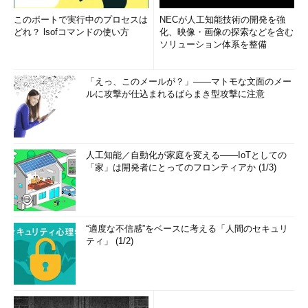
このポートで実行中のプロセスは
NECが人工知能技術の開発を強
どれ？ lsofコマンドの使い方
化、映像・画像の探索などを含む
ソリューション体系を整備
「えっ、このメールが？」――マトモな文面のメー
ルに攻撃が仕込まれるばらまき型攻撃に注意
人工知能／自動化が家庭を変える――IoTとしての
「家」は開発者にとってのフロンティアか (1/3)
“適度な不信感”をベースに考える「人間のセキュリ
ティ」 (1/2)