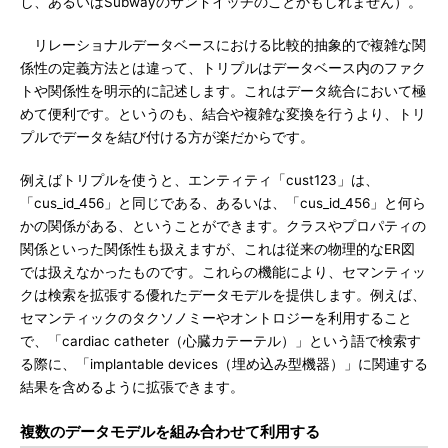
し、あるいはSubwayのサンドイッチのことかもしれません）。
リレーショナルデータベースにおける比較的抽象的で複雑な関
係性の定義方法とは違って、トリプルはデータベース内のファク
トや関係性を明示的に記述します。これはデータ統合において極
めて便利です。というのも、結合や複雑な変換を行うより、トリ
プルでデータを結び付ける方が楽だからです。
例えばトリプルを使うと、エンティティ「cust123」は、
「cus_id_456」と同じである、あるいは、「cus_id_456」と何ら
かの関係がある、ということができます。クラスやプロパティの
関係といった関係性も扱えますが、これは従来の物理的なER図
では扱えなかったものです。これらの機能により、セマンティッ
クは検索を拡張する優れたデータモデルを提供します。例えば、
セマンティックのタクソノミーやオントロジーを利用すること
で、「cardiac catheter（心臓カテーテル）」という語で検索す
る際に、「implantable devices（埋め込み型機器）」に関連する
結果を含めるように拡張できます。
複数のデータモデルを組み合わせて利用する