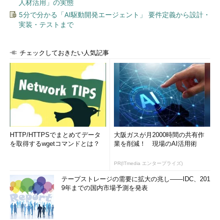
人材活用」の実態
5分で分かる「AI駆動開発エージェント」 要件定義から設計・
実装・テストまで
チェックしておきたい人気記事
HTTP/HTTPSでまとめてデータ
大阪ガスが月2000時間の共有作
を取得するwgetコマンドとは？
業を削減！ 現場のAI活用術
PR(ITmedia エンタープライズ)
テープストレージの需要に拡大の兆し――IDC、201
9年までの国内市場予測を発表