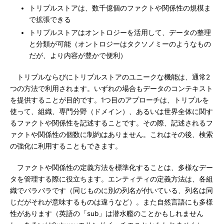
トリプルストアは、数千億個のファクトや関係性の規模ま
で拡張できる
トリプルストアはオントロジーを活用して、データの整理
と分類が可能（オントロジーはタクソノミーのようなもの
だが、より内容が豊かで便利）
トリプルならびにトリプルストアのユニークな機能は、通常2
つの方法で利用されます。いずれの場合もデータのコンテキスト
を提供することが目的です。1つ目のアプローチは、トリプルを
使って、組織、専門分野（ドメイン）、あるいは世界全体に関す
るファクトや関係性を記述することです。その際、記述されるフ
ァクトや関係性の個数に制約はありません。これはその後、検索
の強化に利用することもできます。
ファクトや関係性の定義方法を標準化することは、多様なデー
タを管理する際に役立ちます。エンティティの定義方法は、各組
織でバラバラです（同じものに別の列名が付いている、列名は同
じだがそれが意味するものは違うなど）。また自然言語にも多様
性があります（英語の「sub」は潜水艦のことかもしれません