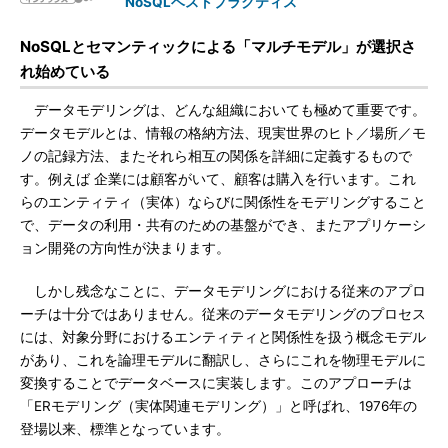
NoSQLベストプラクティス
NoSQLとセマンティックによる「マルチモデル」が選択さ
れ始めている
データモデリングは、どんな組織においても極めて重要です。
データモデルとは、情報の格納方法、現実世界のヒト／場所／モ
ノの記録方法、またそれら相互の関係を詳細に定義するもので
す。例えば 企業には顧客がいて、顧客は購入を行います。これ
らのエンティティ（実体）ならびに関係性をモデリングすること
で、データの利用・共有のための基盤ができ、またアプリケーシ
ョン開発の方向性が決まります。
しかし残念なことに、データモデリングにおける従来のアプロ
ーチは十分ではありません。従来のデータモデリングのプロセス
には、対象分野におけるエンティティと関係性を扱う概念モデル
があり、これを論理モデルに翻訳し、さらにこれを物理モデルに
変換することでデータベースに実装します。このアプローチは
「ERモデリング（実体関連モデリング）」と呼ばれ、1976年の
登場以来、標準となっています。