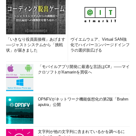
「いきなり役員面接権」あげます
ヴイエムウェア、Virtual SAN強
──ジャストシステムから「挑戦
化でハイパーコンバージドインフ
状」が届きました
ラの選択肢広げる
「モバイルアプリ開発に最適な言語はC#」――マイ
クロソフトがXamarinを買収へ
OPNFVがネットワーク機能仮想化の第2版「Brahm
aputra」公開
文字列が他の文字列に含まれているかを調べるに