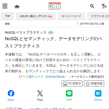
TOP
AIを作り動かし守り生かす
ロー/ノーコード
クラウドネイ
連載
2017年12月27日 公開
NoSQLベストプラクティス（6）
NoSQLとセマンティック、データモデリングのベ
ストプラクティス
本連載では、「NoSQLデータベースの今」を正しく理解し、ビ
ジネス躍進の実現に向けて対策するための「ベストプラクティ
ス」を掲示していきます。今回は、データモデリングにおける従
来の制約を、セマンティックでどう超えられるかを解説します。
[
三浦デニース（Denise Miura）
，マークロジック株式会社]
PC用表示
関連情報
Share
Post
LINE
Hatena