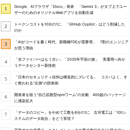
Google、AIブラウザ「Disco」発表 「Gemini 3」がタブ上でユー
ザーのためのオリジナルWebアプリを自動生成
トークンコストを10分の1に 「GitHub Copilot」はどう削減した
のか
「AIがコードを書く時代、新職種FDEが需要増」 7割のエンジニア
が思う理由
「光ファイバーはもう古い」「2035年宇宙の旅」 実運用へ向か
うデータセンター新技術
「日本のセキュリティ信仰は構造的にズレてる」 コスパよく、す
ぐ救われる“左側”の防衛術
開発者を狙う“自己拡散型npmワーム”の全貌 400超のパッケージ
に感染拡大
「データのコピー」をやめて工数を8分の1に 古河電工は「100シ
ステムのデータ統合」をどう実現？