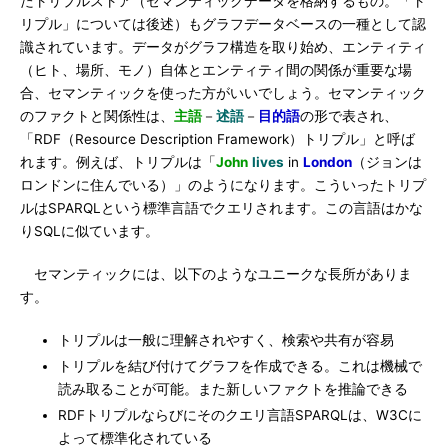
たトリプルストア（セマンティックデータを格納するもの。「ト
リプル」については後述）もグラフデータベースの一種として認
識されています。データがグラフ構造を取り始め、エンティティ
（ヒト、場所、モノ）自体とエンティティ間の関係が重要な場
合、セマンティックを使った方がいいでしょう。セマンティック
のファクトと関係性は、
主語
－
述語
－
目的語
の形で表され、
「RDF（Resource Description Framework）トリプル」と呼ば
れます。例えば、トリプルは「
John
lives
in
London
（ジョンは
ロンドンに住んでいる）」のようになります。こういったトリプ
ルはSPARQLという標準言語でクエリされます。この言語はかな
りSQLに似ています。
セマンティックには、以下のようなユニークな長所がありま
す。
トリプルは一般に理解されやすく、検索や共有が容易
トリプルを結び付けてグラフを作成できる。これは機械で
読み取ることが可能。また新しいファクトを推論できる
RDFトリプルならびにそのクエリ言語SPARQLは、W3Cに
よって標準化されている