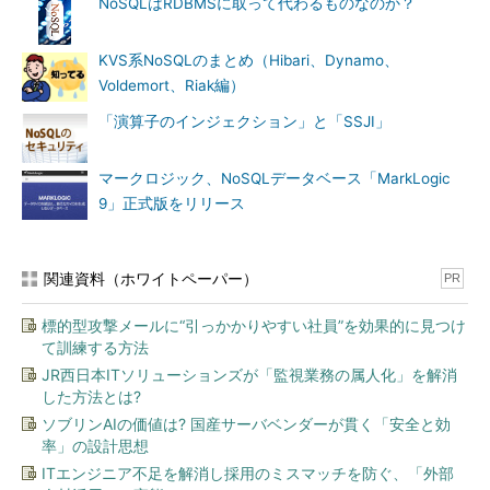
NoSQLはRDBMSに取って代わるものなのか？
KVS系NoSQLのまとめ（Hibari、Dynamo、
Voldemort、Riak編）
「演算子のインジェクション」と「SSJI」
マークロジック、NoSQLデータベース「MarkLogic
9」正式版をリリース
関連資料（ホワイトペーパー）
PR
標的型攻撃メールに“引っかかりやすい社員”を効果的に見つけ
て訓練する方法
JR西日本ITソリューションズが「監視業務の属人化」を解消
した方法とは?
ソブリンAIの価値は? 国産サーバベンダーが貫く「安全と効
率」の設計思想
ITエンジニア不足を解消し採用のミスマッチを防ぐ、「外部