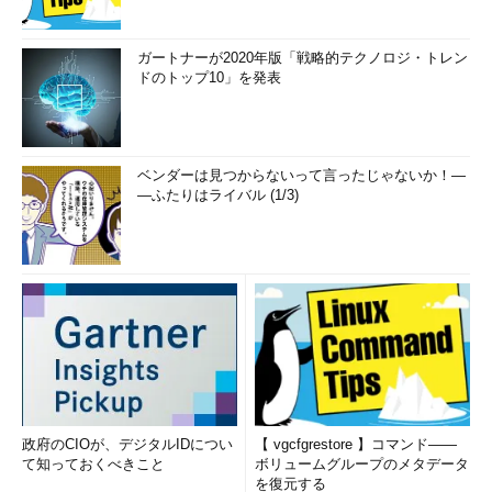
ガートナーが2020年版「戦略的テクノロジ・トレン
ドのトップ10」を発表
ベンダーは見つからないって言ったじゃないか！―
―ふたりはライバル (1/3)
政府のCIOが、デジタルIDについ
【 vgcfgrestore 】コマンド――
て知っておくべきこと
ボリュームグループのメタデータ
を復元する