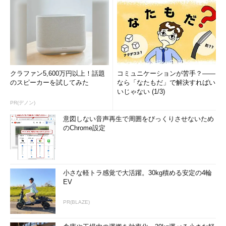
クラファン5,600万円以上！話題
コミュニケーションが苦手？――
のスピーカーを試してみた
なら「なたもだ」で解決すればい
いじゃない (1/3)
PR(デノン)
意図しない音声再生で周囲をびっくりさせないため
のChrome設定
小さな軽トラ感覚で大活躍。30kg積める安定の4輪
EV
PR(BLAZE)