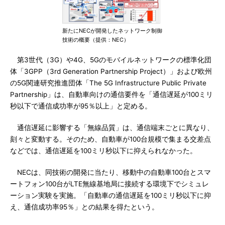
新たにNECが開発したネットワーク制御
技術の概要（提供：NEC）
第3世代（3G）や4G、5Gのモバイルネットワークの標準化団
体「3GPP（3rd Generation Partnership Project）」および欧州
の5G関連研究推進団体「The 5G Infrastructure Public Private
Partnership」は、自動車向けの通信要件を「通信遅延が100ミリ
秒以下で通信成功率が95％以上」と定める。
通信遅延に影響する「無線品質」は、通信端末ごとに異なり、
刻々と変動する。そのため、自動車が100台規模で集まる交差点
などでは、通信遅延を100ミリ秒以下に抑えられなかった。
NECは、同技術の開発に当たり、移動中の自動車100台とスマ
ートフォン100台がLTE無線基地局に接続する環境下でシミュレ
ーション実験を実施。「自動車の通信遅延を100ミリ秒以下に抑
え、通信成功率95％」との結果を得たという。