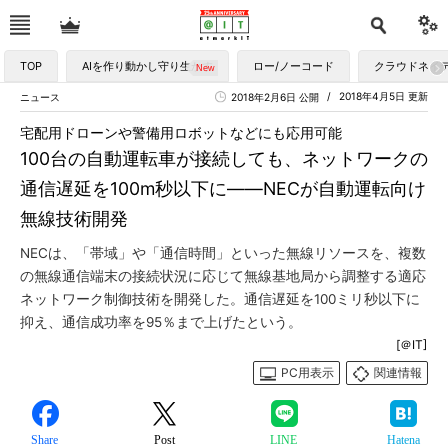
TOP
AIを作り動かし守り生かす
ロー/ノーコード
クラウドネイ
2018年4月5日 更新
ニュース
2018年2月6日 公開
宅配用ドローンや警備用ロボットなどにも応用可能
100台の自動運転車が接続しても、ネットワークの
通信遅延を100m秒以下に――NECが自動運転向け
無線技術開発
NECは、「帯域」や「通信時間」といった無線リソースを、複数
の無線通信端末の接続状況に応じて無線基地局から調整する適応
ネットワーク制御技術を開発した。通信遅延を100ミリ秒以下に
抑え、通信成功率を95％まで上げたという。
[＠IT]
PC用表示
関連情報
Share
Post
LINE
Hatena