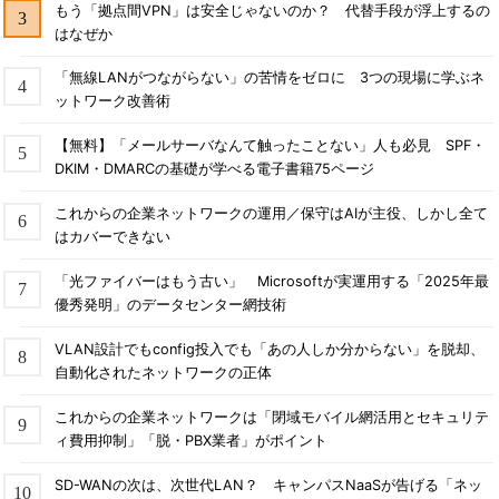
もう「拠点間VPN」は安全じゃないのか？ 代替手段が浮上するの
はなぜか
「無線LANがつながらない」の苦情をゼロに 3つの現場に学ぶネ
ットワーク改善術
【無料】「メールサーバなんて触ったことない」人も必見 SPF・
DKIM・DMARCの基礎が学べる電子書籍75ページ
これからの企業ネットワークの運用／保守はAIが主役、しかし全て
はカバーできない
「光ファイバーはもう古い」 Microsoftが実運用する「2025年最
優秀発明」のデータセンター網技術
VLAN設計でもconfig投入でも「あの人しか分からない」を脱却、
自動化されたネットワークの正体
これからの企業ネットワークは「閉域モバイル網活用とセキュリテ
ィ費用抑制」「脱・PBX業者」がポイント
SD-WANの次は、次世代LAN？ キャンパスNaaSが告げる「ネッ