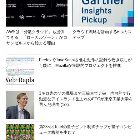
AWSは「分散クラウド」も提供
クラウド戦略を計画する6つのス
できる、「ローカルゾーン」がロ
テップ
サンゼルスから始まる理由
FirefoxでJavaScriptを含む動作の記録や巻き戻しが
可能に、Mozillaが実験的プロジェクトを推進
3キロ先の父の職場まで三輪車で走破 内向的で行
動派なアイスランド生まれのCTOが東京工業大学を
選んだ理由 (1/2)
第235回 Intelの量子ビット制御チップが量子コンピ
ュータ格差を生む？