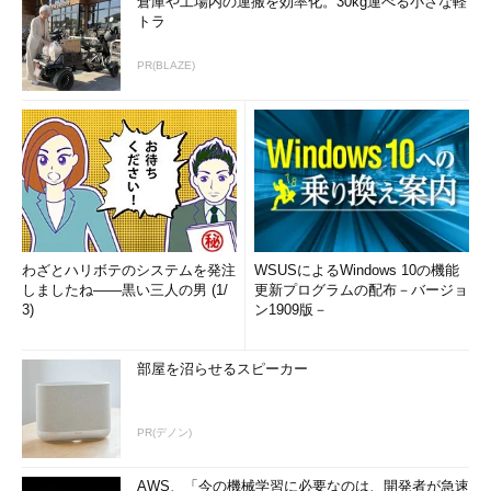
倉庫や工場内の運搬を効率化。30kg運べる小さな軽
トラ
PR(BLAZE)
わざとハリボテのシステムを発注
WSUSによるWindows 10の機能
しましたね――黒い三人の男 (1/
更新プログラムの配布－バージョ
3)
ン1909版－
部屋を沼らせるスピーカー
PR(デノン)
AWS、「今の機械学習に必要なのは、開発者が急速