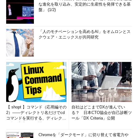
な進化を取り込み、安定的に生産性を発揮できる基
盤」 (1/2)
「人のモチベーションを高めるAI」をオムロンとス
クウェア・エニックスが共同研究
【 shopt 】コマンド（応用編その
自社はどこまでDXが進んでい
2）――ディレクトリ名だけでcd
る？ 日本CTO協会が自己診断ツ
コマンドを実行する、ディレクト
ール「DX Criteria」公開
リ名の入力ミスを補正...
Chromeを「ダークモード」に切り替えて省電力や