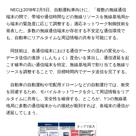
NECは2018年2月5日、自動運転車向けに、「複数の無線通信
端末の間で、帯域や通信時間などの無線リソースを無線基地局か
ら端末の緊急度に応じて調整する」適応ネットワーク制御技術を
発表した。多数の無線通信端末が存在する不安定な通信環境で
も、自動車にリアルタイムな周辺情報の共有を可能にする。
同技術は、各通信端末における通信データの流れの変化から、
データ送信の進捗（しんちょく）度合いを算出し、通信遅延を起
こす確率の高い通信端末を特定。無線基地局で割り当てる無線リ
ソースを調整することで、目標時間内でデータ送信を完了する。
自動車の自動運転や宅配用ドローンなどの自動運行では、衝突
を回避するため、モバイルネットワークを介して周辺情報をリア
ルタイムに共有し、安全性を確保する。ところが、1つの無線基
地局に多数の通信端末からの接続が殺到すれば、各端末の通信が
遅延してしまう。