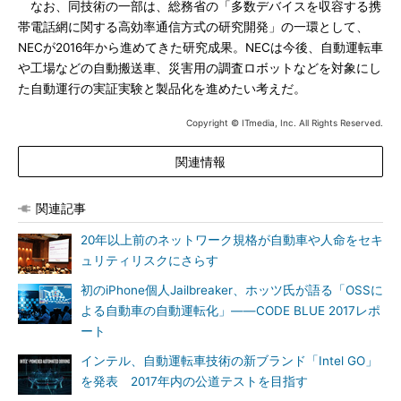
なお、同技術の一部は、総務省の「多数デバイスを収容する携
帯電話網に関する高効率通信方式の研究開発」の一環として、
NECが2016年から進めてきた研究成果。NECは今後、自動運転車
や工場などの自動搬送車、災害用の調査ロボットなどを対象にし
た自動運行の実証実験と製品化を進めたい考えだ。
Copyright © ITmedia, Inc. All Rights Reserved.
関連情報
関連記事
20年以上前のネットワーク規格が自動車や人命をセキ
ュリティリスクにさらす
初のiPhone個人Jailbreaker、ホッツ氏が語る「OSSに
よる自動車の自動運転化」――CODE BLUE 2017レポ
ート
インテル、自動運転車技術の新ブランド「Intel GO」
を発表 2017年内の公道テストを目指す