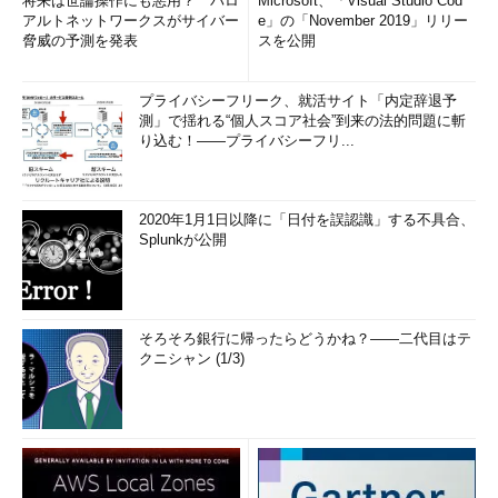
将来は世論操作にも悪用？ パロ
Microsoft、「Visual Studio Cod
アルトネットワークスがサイバー
e」の「November 2019」リリー
脅威の予測を発表
スを公開
プライバシーフリーク、就活サイト「内定辞退予
測」で揺れる“個人スコア社会”到来の法的問題に斬
り込む！――プライバシーフリ...
2020年1月1日以降に「日付を誤認識」する不具合、
Splunkが公開
そろそろ銀行に帰ったらどうかね？――二代目はテ
クニシャン (1/3)