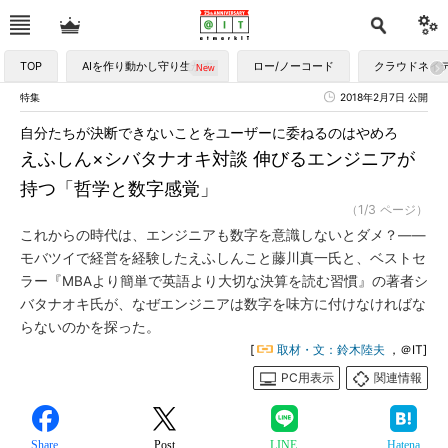
TOP
AIを作り動かし守り生かす
ロー/ノーコード
クラウドネイ
特集
2018年2月7日 公開
自分たちが決断できないことをユーザーに委ねるのはやめろ
えふしん×シバタナオキ対談 伸びるエンジニアが
持つ「哲学と数字感覚」
（1/3 ページ）
これからの時代は、エンジニアも数字を意識しないとダメ？――
モバツイで経営を経験したえふしんこと藤川真一氏と、ベストセ
ラー『MBAより簡単で英語より大切な決算を読む習慣』の著者シ
バタナオキ氏が、なぜエンジニアは数字を味方に付けなければな
らないのかを探った。
[
取材・文：鈴木陸夫
，＠IT]
PC用表示
関連情報
Share
Post
LINE
Hatena