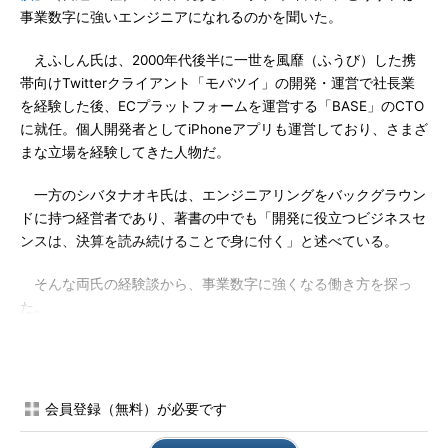
事業数字に強いエンジニアになれるのかを聞いた。
えふしん氏は、2000年代後半に一世を風靡（ふうび）した携
帯向けTwitterクライアント「モバツイ」の開発・運営で社長業
を経験した後、ECプラットフォームを運営する「BASE」のCTO
に就任。個人開発者としてiPhoneアプリも運営しており、さまざ
まな立場を経験してきた人物だ。
一方のシバタナオキ氏は、エンジニアリングをバックグラウン
ドに持つ経営者であり、著書の中でも「開発に役立つビジネスセ
ンスは、決算を読み続けることで身に付く」と述べている。
そんな両氏の経験談から、事業数字に強くなる働き方を探っ
た。
サービス開発で問われる数字感覚は「ダメ出し」で磨かれる
会員登録（無料）が必要です