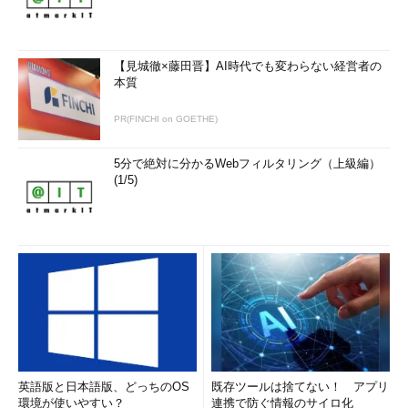
を飛ばそう」とバットを振りにいく。もちろん、当たらないこと
もあるし、違う方向にボールが飛んじゃうこともあるんですけ
ど。
【見城徹×藤田晋】AI時代でも変わらない経営者の
本質
えふしん
現場はすごくしんどいでしょうけど、そういう訓練っ
てとても貴重ですよね。エンジニアは数学的思考が得意ですが、
PR(FINCHI on GOETHE)
ビジネスを成長させるために数字と向き合うのってまた別物じゃ
ないですか。
5分で絶対に分かるWebフィルタリング（上級編）
(1/5)
シバタさんの本には、決算に載っているような数字の情報をビ
ジネスで使える知識に変換する力を「ファイナンスリテラシー」
と書いてありましたが、サービス開発で必要なファイナンスリテ
ラシーって、社長や上司のダメ出しを受けながら磨かれていく部
分が大きいと思うんですね。
英語版と日本語版、どっちのOS
既存ツールは捨てない！ アプリ
環境が使いやすい？
連携で防ぐ情報のサイロ化