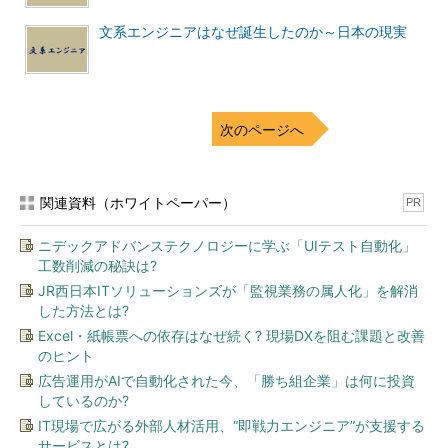
つか表面化しています。今、プロダクトを作っているメンバーは
40人くらいいて、月に1～2人くらいのペースで増え続けている
文系エンジニアはなぜ誕生したのか～日本の現実
ので、いよいよミドルマネジメントが不足してきたんですね。
それともう1つ、サービスが大きく成長していることもあっ
て、「目先の開発計画と、会社のビジョンに基づいて設定した
次のページへ
KPIとの整合性をどう取っていくか」が難しくなっていて。
開発の最前線にいるエンジニアからすると、「今すぐこの機能
関連資料（ホワイトペーパー）
改善をやるべきだ」「こんな新機能を開発したい」となりがちで
PR
すが、本来は「その施策はどのKPIに影響するのか？」という視
ニデックアドバンステクノロジーに学ぶ「UIテスト自動化」
点も必要で。
工数削減の秘訣は?
JR西日本ITソリューションズが「監視業務の属人化」を解消
その際、数字で事業へのインパクトを試算しなければならない
した方法とは?
シチュエーションも出てきます。ただ、僕を含め、エンジニアに
Excel・紙帳票への依存はなぜ続く? 現場DXを阻む課題と改善
は数字で語る怖さがあるわけです。
のヒント
広告運用がAIで自動化された今、「勝ち組企業」は何に投資
シバタ
分かります。「適当なことは言いたくない」ということ
しているのか?
ですよね。
IT現場で広がる外部人材活用、“即戦力エンジニア”が支援する
サービスとは?
えふしん
ええ。BASEはECプラットフォームなので、一番の