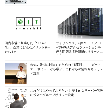
国内市場に登場した「SD-WA
ザイリンクス、OpenCL、C／C+
N」、企業にどんなメリットをも
+でFPGAアクセラレーションを
たらすか
行う開発環境最新版のリリースを
発表
未知の脅威に対抗するための「6原則」――ガート
ナー サミットから学ぶ、これからの情報セキュリテ
ィ対策
これだけはやっておきたい！ 基本的なサーバー管理
に役立つグループポリシー設定