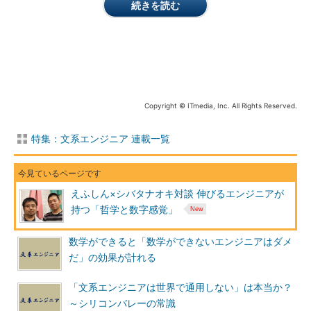
続きを読む
Copyright © ITmedia, Inc. All Rights Reserved.
藤川真一（えふしん）氏
「BASE」取締役CTO
FA装置メーカー、Web制作のベンチャーを経て、2006年に
特集：文系エンジニア 連載一覧
「GMOペパボ」に入社。ショッピングモールサービスにプ
ロデューサーとして携わるかたわら、2007年から携帯向けT
witterクライアント「モバツイ」の開発・運営を個人で開始
し、後に法人化。2014年8月から現職。2017年9月に慶應義
えふしん×シバタナオキ対談 伸びるエンジニアが
塾大学大学院メディアデザイン研究科博士課程を単位取得満
持つ「哲学と数字感覚」
期退学、2018年1月に博士（メディアデザイン学）取得、同
学科研究員。
数学ができると「数学ができないエンジニアはダメ
シバタ
BASEは社員数が100人を超えたとお聞きました。順調に
だ」の効果が計れる
成長している証ですね。
「文系エンジニアは世界で通用しない」は本当か？
えふしん
ありがとうございます。でも、それに伴って問題も幾
～シリコンバレーの常識