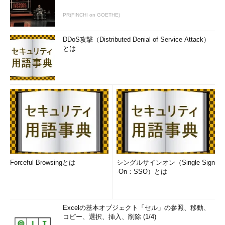
シバタ
楽天市場はチームの規模がすごく大きいのですが、開発
PR(FINCHI on GOETHE)
のプライオリティーを議論する際は、「それで流通総額がどのく
らい増えるの？」という議論を徹底してやっていました。
DDoS攻撃（Distributed Denial of Service Attack）
とは
開発チームが「こういう機能を作りたい」と提案してきても、
想定でいいから必ず流通総額への貢献度を数字で出してみて、そ
れを元に議論していましたね。それがないと判断が主観的、政治
的になりやすいので、良い／悪いの判断ができないから「また次
回持ってきてください」となるわけです。それを延々やっていま
した。
えふしん
そのくらい真剣にKPIを考えろと。
シバタ
だから楽天出身の人間は、KPIにつなぐところは相当訓
Forceful Browsingとは
シングルサインオン（Single Sign
練されていると思います。
-On：SSO）とは
えふしん
場合によっては、三木谷さん（三木谷浩氏 楽天会長
兼社長）に直接ダメ出しされるわけですよね？
Excelの基本オブジェクト「セル」の参照、移動、
コピー、選択、挿入、削除 (1/4)
シバタ
ええ。それを散々やった後に初めて、「あそこにボール