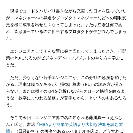
現場でコードをバリバリ書きながら充実した日々を送っていた
が、マネジャーへの昇進やプロダクトマネジャーなどへの職制変
更を機に成果を出せなくなってしまった。または立場は何であ
れ、皆頑張っているのに担当するプロダクトが伸び悩んでしまっ
た。
エンジニアとしてそんな壁に突き当たってしまったとき、打開
策の1つになるのがビジネスデベロップメントのやり方を学ぶこ
とだ。
ただ、少なくない若手エンジニアが、この分野の勉強を避けた
がる。理由は幾つかあるが、損益計算書（PL）の読み方が分か
らない、または種々のKPIを分析しながらグロース施策を練るよ
うな「数字にまつわる業務」が苦手だから、というのもあるだろ
う。
そこで今回、エンジニア界で名の知られる藤川真一（えふし
ん）氏と、書籍『
MBAより簡単で英語より大切な決算を読む習
慣
』（日経BP社）の著者であるシバタナオキ氏に、どうすれば