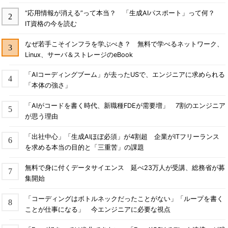
“応用情報が消える”って本当？ 「生成AIパスポート」って何？
IT資格の今を読む
なぜ若手こそインフラを学ぶべき？ 無料で学べるネットワーク、
Linux、サーバ＆ストレージのeBook
「AIコーディングブーム」が去ったUSで、エンジニアに求められる
「本体の強さ」
「AIがコードを書く時代、新職種FDEが需要増」 7割のエンジニア
が思う理由
「出社中心」「生成AIほぼ必須」が4割超 企業がITフリーランス
を求める本当の目的と「三重苦」の課題
無料で身に付くデータサイエンス 延べ23万人が受講、総務省が募
集開始
「コーディングはボトルネックだったことがない」「ループを書く
ことが仕事になる」 今エンジニアに必要な視点