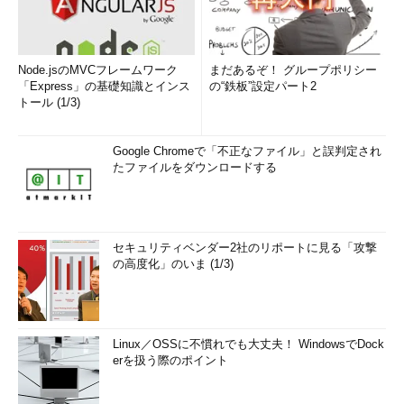
Node.jsのMVCフレームワーク
まだあるぞ！ グループポリシー
「Express」の基礎知識とインス
の“鉄板”設定パート2
トール (1/3)
Google Chromeで「不正なファイル」と誤判定され
たファイルをダウンロードする
セキュリティベンダー2社のリポートに見る「攻撃
の高度化」のいま (1/3)
Linux／OSSに不慣れでも大丈夫！ WindowsでDock
erを扱う際のポイント