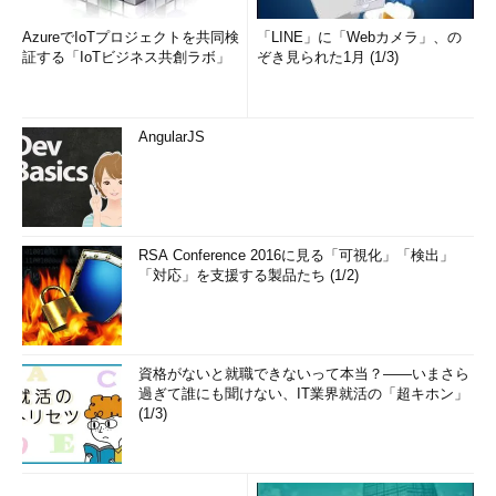
AzureでIoTプロジェクトを共同検
「LINE」に「Webカメラ」、の
証する「IoTビジネス共創ラボ」
ぞき見られた1月 (1/3)
AngularJS
RSA Conference 2016に見る「可視化」「検出」
「対応」を支援する製品たち (1/2)
資格がないと就職できないって本当？――いまさら
過ぎて誰にも聞けない、IT業界就活の「超キホン」
(1/3)