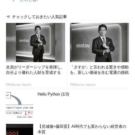
KPIは流通総額（取扱高）を増やすこと。この点は開発チームに
も明確に共有できていると思っています。
チェックしておきたい人気記事
しかし、細かな開発計画の実施有無を検討するとき、「その施
策は何の数字を伸ばすためのものなのか」を誰も説明できない状
態で議論が進んでしまうことも多くてですね。
若手エンジニアにこの説明を求めるのは酷だと思いますが、リ
ーダー以上になったら間違いなく必要になる。
全員がリーダーシップを発揮し、
「さすが」と言われる驚きや感動
自分より優れた人財を育成する
を。新しい価値を生む電通の挑戦
シバタ
ミドルマネジメント不足の問題もあるとなると、CTOで
あるえふしんさんのご負担が大きくなりますね。
PR(dentsu Japan)
PR(dentsu Japan)
えふしん
この問題は、僕が育成と採用を頑張ることで解決しな
Hello Python (1/3)
ければならないのですが……。
シバタさんは楽天に勤めていらっしゃったじゃないですか。楽
天市場の開発では、今話したような課題をどうやって解消してい
【見城徹×藤田晋】AI時代でも変わらない経営者の
たんですか？
本質