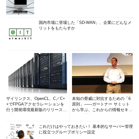
国内市場に登場した「SD-WAN」、企業にどんなメ
リットをもたらすか
ザイリンクス、OpenCL、C／C+
未知の脅威に対抗するための「6
+でFPGAアクセラレーションを
原則」――ガートナー サミット
行う開発環境最新版のリリースを
から学ぶ、これからの情報セキュ
発表
リティ対策
これだけはやっておきたい！ 基本的なサーバー管理
に役立つグループポリシー設定