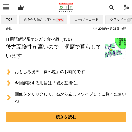
TOP
AIを作り動かし守り生かす
ロー/ノーコード
クラウドネイ
連載
2018年4月25日 公開
IT用語解説系マンガ：食べ超（138）
後方互換性が高いので、洞窟で暮らして
います
おもしろ漫画「食べ超」のお時間です！
今回解説する用語は「後方互換性」
画像をクリックして、右から左にスワイプしてご覧ください
ね
続きを読む