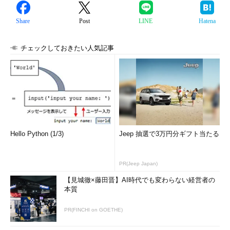
Share
Post
LINE
Hatena
チェックしておきたい人気記事
Hello Python (1/3)
Jeep 抽選で3万円分ギフト当たる
PR(Jeep Japan)
【見城徹×藤田晋】AI時代でも変わらない経営者の
本質
PR(FINCHI on GOETHE)