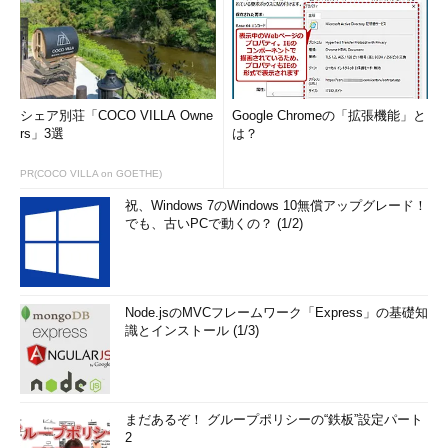
シェア別荘「COCO VILLA Owne
Google Chromeの「拡張機能」と
rs」3選
は？
PR(COCO VILLA on GOETHE)
祝、Windows 7のWindows 10無償アップグレード！
でも、古いPCで動くの？ (1/2)
Node.jsのMVCフレームワーク「Express」の基礎知
識とインストール (1/3)
まだあるぞ！ グループポリシーの“鉄板”設定パート
2