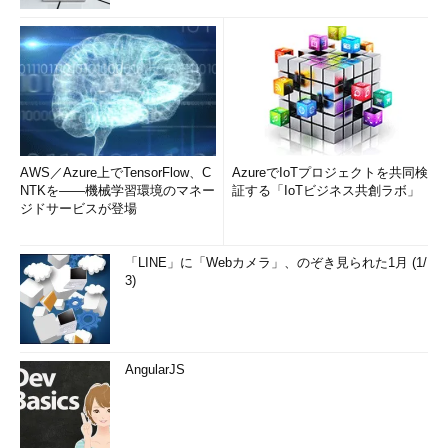
AWS／Azure上でTensorFlow、C
AzureでIoTプロジェクトを共同検
NTKを――機械学習環境のマネー
証する「IoTビジネス共創ラボ」
ジドサービスが登場
「LINE」に「Webカメラ」、のぞき見られた1月 (1/
3)
AngularJS