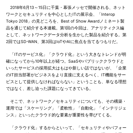
2018年6月13～15日に千葉・幕張メッセで開催される、ネット
ワークとセキュリティを中心としたITの展示会、「Interop
Tokyo 2018」の見どころを、Best of Show Awardノミネート製
品を通じて紹介する本連載。第1回の今回は、アナリティクス編
として、ネットワークデータ分析を生かした製品を紹介する。第
2回ではSD-WAN、第3回はIoTやAIに焦点を当てるつもりだ。
「ITのサービス化」「クラウド化」という大きなトレンドが明
確になってから10年以上が経つ。SaaSやパブリッククラウドと
いったサービスの採用拡大はもはや新しい話ではないが、「企業
のIT担当部署がビジネスをより直接に支えるべく、IT機能をサー
ビスとして提供しなければならない」ということも、単なる理想
ではなく、差し迫った課題になってきている。
そこで、ネットワーク／セキュリティについても、その構築・
運用では「スケーリング」「柔軟性」「自動化」「インテリジェ
ンス」といったクラウド的な要素が重要性を帯びてくる。
「クラウド化」するからといって、「セキュリティやパフォー