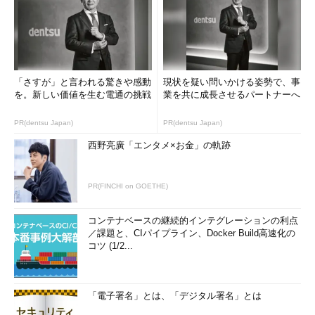
ーザー組織が任意の場所に設置し、実行することも可能。
では、パケット分析／テストの関連で、従来のアナライザ／テ
スト製品はどのように進化しているか。
「さすが」と言われる驚きや感動
現状を疑い問いかける姿勢で、事
東陽テクニカは、100Gbpsにも対応するパケットアナライザ／
を。新しい価値を生む電通の挑戦
業を共に成長させるパートナーへ
解析製品「SYNESIS」のオプション機能「PacketReplayer」
で、100Gbpsに対応した。これはキャプチャした障害時の実パケ
PR(dentsu Japan)
PR(dentsu Japan)
ットデータを、ネットワーク上で再生することで、原因究明など
西野亮廣「エンタメ×お金」の軌跡
がしやすくなるというもの。これまでは、１/10/40Gbpsにしか
対応していなかった。
PR(FINCHI on GOETHE)
計測・テストに関する主要ベンダーの一社であるIxia
Comunicationsは2017年、Keysight Technologies傘下に入っ
コンテナベースの継続的インテグレーションの利点
た。同社は広帯域で密度の高いテストソリューションを、
／課題と、CIパイプライン、Docker Build高速化の
Interop Tokyoで発表する。
コツ (1/2...
また、Spirent Communications ／東陽テクニカは400G／
200G／100G／50Gイーサネットに1台で対応する世界初のパフォ
「電子署名」とは、「デジタル署名」とは
ーマンステスト製品、「Spirent TestCenter