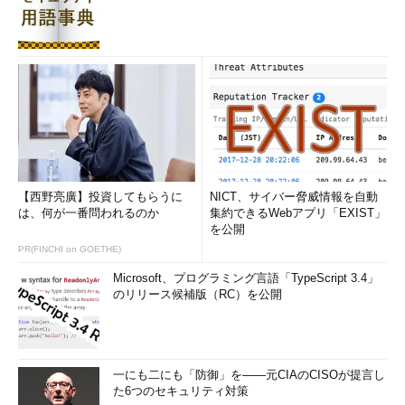
400G/200G/100G/50GbE マルチレート 2ポートテストモジュー
ル」を展示する。
【西野亮廣】投資してもらうに
NICT、サイバー脅威情報を自動
は、何が一番問われるのか
集約できるWebアプリ「EXIST」
を公開
PR(FINCHI on GOETHE)
Microsoft、プログラミング言語「TypeScript 3.4」
のリリース候補版（RC）を公開
一にも二にも「防御」を――元CIAのCISOが提言し
た6つのセキュリティ対策