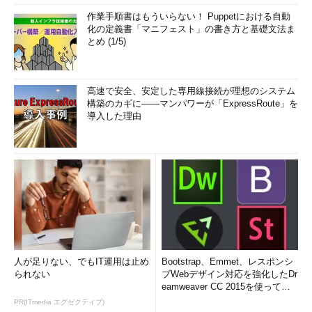
作業手順書はもういらない！ Puppetにおける自動
化の定義書「マニフェスト」の書き方と基礎文法ま
とめ (1/5)
高速で安全、安定した専用線接続が理想のシステム
構築のカギに――マンパワーが「ExpressRoute」を
導入した理由
人が足りない、でもIT運用は止め
Bootstrap、Emmet、レスポンシ
られない
ブWebデザイン対応を強化したDr
eamweaver CC 2015を使って
み...
PR(ITmedia エグゼクティブ)