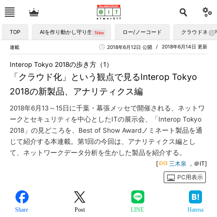
TOP
AIを作り動かし守り生かす
ロー/ノーコード
クラウドネイ
2018年6月14日 更新
連載
2018年6月12日 公開
Interop Tokyo 2018の歩き方（1）
「クラウド化」という観点で見るInterop Tokyo
2018の新製品、アナリティクス編
2018年6月13～15日に千葉・幕張メッセで開催される、ネットワ
ークとセキュリティを中心としたITの展示会、「Interop Tokyo
2018」の見どころを、Best of Show Awardノミネート製品を通
じて紹介する本連載。第1回の今回は、アナリティクス編とし
て、ネットワークデータ分析を生かした製品を紹介する。
[
三木泉
，＠IT]
PC用表示
Share
Post
LINE
Hatena