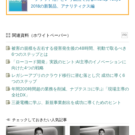
しく機能していることを数学的に検証する」という製品。ネット
2018の新製品、アナリティクス編
ワークのデータを収集し、その状態をモデリング。自動的にチェ
ックを行い、意図通りに動いていない場合には修正内容を提示す
る。
関連資料（ホワイトペーパー）
Dell EMCのブースで同社スイッチとの連携を展示するApstraの
PR
「Apstra AOS 2.2」は、EVPN-VXLANに基づくデータセンター
被害の規模を左右する侵害発生後の48時間、初動で取るべき
ネットワークを、ブループリントに基づき、容易に設計・構築で
6つのステップとは
きるオーケストレーター製品。スイッチからテレメトリ情報をリ
「ローコード開発」実践のヒント:AI主導のイノベーションに
アルタイムで収集・解析して、あるべき姿と、実態の間の乖離を
向けた4つの戦略
知らせることができる。
レガシーアプリのクラウド移行に潜む落とし穴 成功に導く6
つのステップ
サウザンドアイズ・ジャパンが出展するWAN可視化サービス
年間200時間超の業務を削減、ナブテスコに学ぶ「現場主導の
「ThousandEyes（サウザンドアイズ）」は、SaaS／Web／コ
全社DX」
ンテンツサービス事業者およびそのユーザー組織、社内向けの
三菱電機に学ぶ、新規事業創出を成功に導くためのヒント
VoIP／ビデオ会議サービスを運用するIT部門などを対象としてい
る。サービス側で用意している世界各地のテストエージェントか
ら、利用者が指定するIPアドレスへの定期的・反復的なテストを
チェックしておきたい人気記事
実行。パフォーマンスの低下やアクセス不能が発生すると、原因
を究明するきっかけとなる情報を提供する。エージェントは、ユ