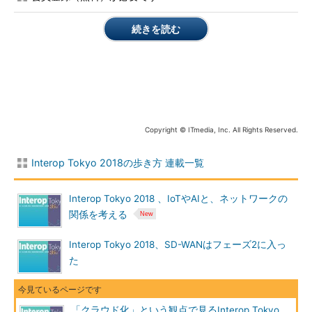
歩きしやすい。そこで、個々の製品について、何を目的にどのよ
うな機能を提供しているのかを、確認してみる必要がある。
続きを読む
エクストリームネットワークスの管理製品「Extreme
Management Center」上のアプリケーションの1つである
「Extreme Analytics」では、ネットワークフロー情報をアプリ
ケーションレベル（レイヤー）まで取得。これを活用して、アプ
リケーションレベルの品質制御、トラブルシューティング、アク
セス制御などができる。それだけではなく、ビジネスに直結する
Copyright © ITmedia, Inc. All Rights Reserved.
メリットを実現できると同社は主張する。
Interop Tokyo 2018の歩き方 連載一覧
例えば同社の無線LANアクセスポイントが取得した情報に基づ
き、店舗における各顧客の行動分析を行えるという。また、米
Interop Tokyo 2018 、IoTやAIと、ネットワークの
National Football League（NFL）では、スタジアムにおけるイ
関係を考える
ンターネット接続サービスを通じ、SNSへのアクセス数の増減な
どをモニターし、マーケティングに役立てているとしている。
Interop Tokyo 2018、SD-WANはフェーズ2に入っ
た
シスコシステムズとNetroundsが「SDI/NFV ShowCase」に共
同出展する「Cisco Network Assurance Engine」は、データセ
ンターネットワークを分析することで、「ネットワーク全体が正
「クラウド化」という観点で見るInterop Tokyo