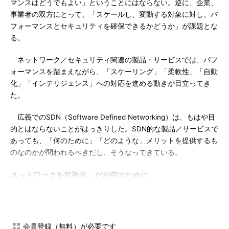
マンスはどうでもよい」ということにはならない。逆に、企業、
事業者の双方にとって、「スケールし、変動する対象に対し、パ
フォーマンスとセキュリティを確保できるかどうか」が課題とな
る。
ネットワーク／セキュリティ関連の製品・サービスでは、パフ
ォーマンスを踏まえながら、「スケーリング」「柔軟性」「自動
化」「インテリジェンス」への対応を進める動きが目立ってき
た。
広義でのSDN（Software Defined Networking）は、もはや目
的とはならないことがはっきりした。SDN的な製品／サービスで
あっても、「何のために」「どのような」メリットを提供するも
のなのかが問われるべきだし、そうなってきている。
ネットワークを可視化、だが何のために
ネットワークのフローなどを可視化し、分析につなげる動き
が、関連ベンダーの間で活発化している。ただし、「ネットワー
ク分析」や「ネットワーク可視化」といったキーワードは、一人
会員登録（無料）が必要です