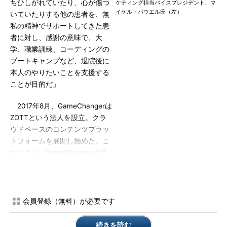
ちひしがれていたり、心が傷つ
ケティング担当バイスプレジデント、マ
イケル・パウエル氏（左）
いていたりする他の患者を、無
私の精神でサポートしてきた患
者に対し、感謝の意味で、大
学、職業訓練、コーディングの
ブートキャンプなど、退院後に
本人のやりたいことを支援する
ことが目的だ」
2017年8月、GameChangerは
ZOTTという法人を設立。クラ
ウドベースのコンテンツプラッ
トフォームを展開し始めた。こ
れにより、GameChangerの活
動は新たな段階に入る。これま
での活動は訪問やイベントが中
心で、個々の患者を恒常的に助
けるわけにはいかない。ZOTT
会員登録（無料）が必要です
では、患者の日常に寄り添える
ことになる。
続きを読む