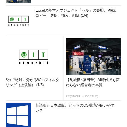
ZOTTはクラウドで、子供を
Excelの基本オブジェクト「セル」の参照、移動、
病室の外の世界とつなげる
コピー、選択、挿入、削除 (1/4)
キャロル氏は、新法人ZOTT
のチーフエバンジェリストも務
めている。「ZOTTでは、最先
端のテクノロジーを通じ、病室
を日常的に遊び、学び、他の人
たちとのコミュニケーションを
楽しむ場に変えたい」という。
ZOTTは病室のテレビ／情報
5分で絶対に分かるWebフィルタ
【見城徹×藤田晋】AI時代でも変
端末に代わるコンテンツプラッ
リング（上級編） (1/5)
わらない経営者の本質
トフォームだ。キャロル氏たち
PR(FINCHI on GOETHE)
が、GameChangerの活動の傍
ら約3年前から開発してきた。
英語版と日本語版、どっちのOS環境が使いやす
本記事執筆時点では、複数の小
い？
児病院で試験運用が行われてい
る。