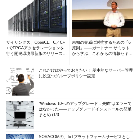
るようにしている。退院時に
は、その後も無料で遊べるよう
に、プレイ権を提供する。
さらにYouTubeの安全なコン
テンツをピックアップしたもの
ザイリンクス、OpenCL、C／C+
未知の脅威に対抗するための「6
を見られる他、ライブストリー
+でFPGAアクセラレーションを
原則」――ガートナー サミット
ミングでは、YouTubeやTwitch
行う開発環境最新版のリリースを
から学ぶ、これからの情報セキュ
のスターが話しかけてくれる、
発表
リティ対策
あるいはプログラミングや音
これだけはやっておきたい！ 基本的なサーバー管理
楽、ダンスを教えてくれる番組
に役立つグループポリシー設定
もある。「私たちはカスタマイ
ズが重要だと考えている。下肢
を動かせない子供のためのダン
スレッスンなども企画されてい
“Windows 10へのアップグレード：失敗”はエラーで
る」。
はなかった――アップグレードインストールの簡単
まとめ (1/3...
啓蒙関連では、病気のきめ細
かな種類に基づき、患者の病気
に直接関係するコンテンツを開
SORACOMの、IoTプラットフォームサービスとし