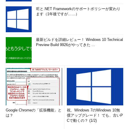
キャロル氏自身が闘病時に感
IEと.NET Frameworkのサポートポリシーが変わり
ます（1年後ですが……）
じた孤独や不安を和らげ、さら
に退院後の生活の目標が得られ
ることを目指している。
最新ビルドを詳細レビュー！ Windows 10 Technical
「私自身が2万の病室を訪
Preview Build 9926がやってきた ...
れ、患者や病院スタッフと話し
て気づいたのは、患者の入院生
活を改善する余地がどれだけあ
るかということだった。私は5
年間通学できなかったが、両親
はノートPCやテキスト、個人教
師を与えてくれた。そのおかげ
で高校に戻り、ハーバードに行
くことができた。しかし、同時
期に入院していた友人たちの両
Google Chromeの「拡張機能」と
祝、Windows 7のWindows 10無
親は、住宅ローンと化学療法へ
は？
償アップグレード！ でも、古いP
の支払いで精一杯だった。彼ら
Cで動くの？ (1/2)
にはケーブルTVしか与えられ