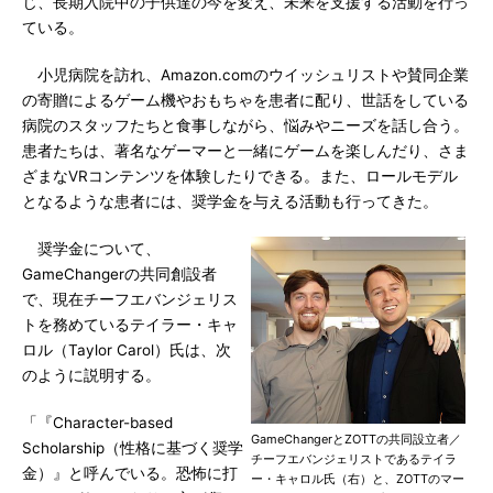
じ、長期入院中の子供達の今を変え、未来を支援する活動を行っ
ている。
小児病院を訪れ、Amazon.comのウイッシュリストや賛同企業
の寄贈によるゲーム機やおもちゃを患者に配り、世話をしている
病院のスタッフたちと食事しながら、悩みやニーズを話し合う。
患者たちは、著名なゲーマーと一緒にゲームを楽しんだり、さま
ざまなVRコンテンツを体験したりできる。また、ロールモデル
となるような患者には、奨学金を与える活動も行ってきた。
奨学金について、
GameChangerの共同創設者
で、現在チーフエバンジェリス
トを務めているテイラー・キャ
ロル（Taylor Carol）氏は、次
のように説明する。
「『Character-based
GameChangerとZOTTの共同設立者／
Scholarship（性格に基づく奨学
チーフエバンジェリストであるテイラ
金）』と呼んでいる。恐怖に打
ー・キャロル氏（右）と、ZOTTのマー