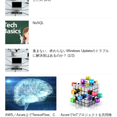
ZOTTのコンテンツプラット
フォームは、既存の患者用テレ
ビ／ベッドサイド端末に代え
て、病院に導入してもらうこと
NoSQL
を想定している。
その最大の特徴は、特定ハー
ドウェアに依存しないことにあ
進まない、終わらないWindows Updateのトラブル
る。クラウドベースのアーキテ
に解決策はあるのか？ (1/2)
クチャであり、クライアントは
Webブラウザさえあれば済むよ
うになっている。ゲームもWeb
ストリーミングで提供する。全
てのコンテンツがブラウザで利
用できる。
このため、病院は高価な病室
インフォテイメントシステムに
投資する必要がない。患者は自
AWS／Azure上でTensorFlow、C
AzureでIoTプロジェクトを共同検
分のスマートフォンやタブレッ