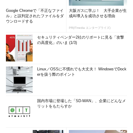
Google Chromeで「不正なファイ
大阪ガスに学ぶ！ 大手企業が生
「私たちはカスタムの
ル」と誤判定されたファイルをダ
成AI導入を成功させる理由
Minecraftユニバースも運営して
ウンロードする
いる。入院中の小児患者とその
PR(ITmedia エンタープライズ)
家族のためだけにサーバを立て
セキュリティベンダー2社のリポートに見る「攻撃
ていて、他の入院患者と一緒に
の高度化」のいま (1/3)
この世界を楽しめる。例えば投
薬から吐き気を催し、午前3時
に目が覚めてしまっても、この
Minecraftユニバースを訪ねてく
Linux／OSSに不慣れでも大丈夫！ WindowsでDock
れればいい。500人もの患者が
erを扱う際のポイント
その時間にプレイしていたとし
たら、それだけで寂しさは消え
る。こうした心理的効果で、痛
みも大きく軽減される」
国内市場に登場した「SD-WAN」、企業にどんなメ
リットをもたらすか
ZOTTでは、数々のオンライ
ンゲーム会社の支援を受け、他
にも多数のゲームを患者が遊べ