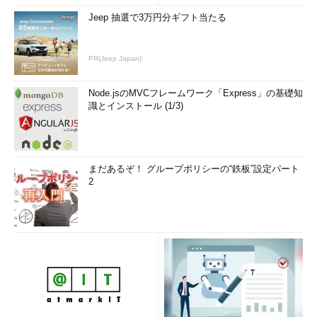
ず、高校を卒業できなかった
Jeep 抽選で3万円分ギフト当たる
り、大学に進学できなかったり
した。今でもまだ、仕事に就く
PR(Jeep Japan)
のに苦労している。これではあ
まりにも不公平だ。変えていく
必要がある」
Node.jsのMVCフレームワーク「Express」の基礎知
識とインストール (1/3)
そこでZOTTでは、オンライ
ンで高校レベルの学習ができる
Kahn Academyをはじめ、多様
まだあるぞ！ グループポリシーの“鉄板”設定パート
な教育コンテンツを提供する。
2
「患者が退院後に、生きる情
熱を持てることが、とても重要
だ」
もちろんそれ以前に、患者の
今の孤独や悲しみを、どう和ら
げることができるのかという問
題がある。