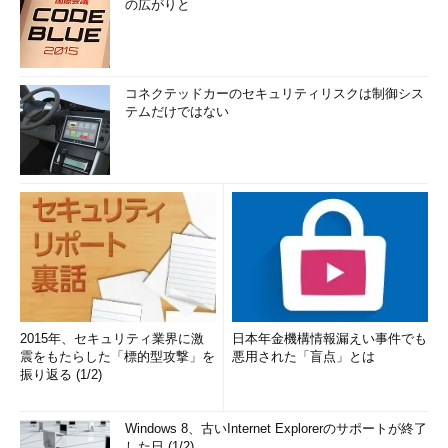
の広がりと
いてくれる。重症のやけどを負
った患者にとっては、皮膚を伸
ばすことが欠かせないので、身
体を伸ばさないと虎が出てこな
コネクテッドカーのセキュリティリスクは制御シス
いようになっている」
テムだけではない
「（AWSのVR/ARアプリ開発
ツール）Sumerianを使えば、パ
ーソナリゼーションも簡単にで
きる。病院関係者がスクリプト
に、患者の名前やシャツの色な
どを埋め込むことができる。患
者は、コンテンツが自分のため
に作られたと感じられるように
なる」
2015年、セキュリティ業界に激
日本年金機構情報漏えい事件でも
震をもたらした「標的型攻撃」を
悪用された「盲点」とは
「クラウドベースだから、い
振り返る (1/2)
つでも最先端のテクノロジー
を提供できる」
Windows 8、古いInternet Explorerのサポートが終了
した日 (1/2)