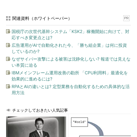
振ったが、幸いコンピューター
と個人教師で勉学を続けること
関連資料（ホワイトペーパー）
PR
ができ、最終的には高校に戻っ
てハーバード大学に合格。2017
国税庁の次世代基幹システム「KSK2」稼働開始に向けて、対
年に卒業した。
応すべき変更点とは?
広告運用がAIで自動化された今、「勝ち組企業」は何に投資
「入院当初の半年は、何もな
しているのか?
かった」
なぜサイバー攻撃による被害は沈静化しない? 報道では見えな
い本質に迫る
何もない病室で、精神的なよ
IBMメインフレーム運用改善の勘所 「CPU利用料」最適化を
りどころもなく死の恐怖と戦う
効果的に進めるには?
のは、精神的に辛かった。だ
RPAとAIの違いとは? 定型業務を自動化するための具体的な活
が、キャロル氏はゲームに夢中
用方法
になることで救われたという。
これを見て、PacketVideoの共
同創業者である父親は、息子と
チェックしておきたい人気記事
共同で非営利団体を設立。自宅
のガレージに古いゲーム機やガ
ジェットを集めては、病院に寄