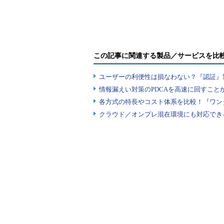
を変えて解決した？
業トップ20
この記事に関連する製品／サービスを比
ユーザーの利便性は損なわない？『認証』
情報漏えい対策のPDCAを高速に回すこと
各方式の特長やコスト体系を比較！『ワン
クラウド／オンプレ混在環境にも対応でき