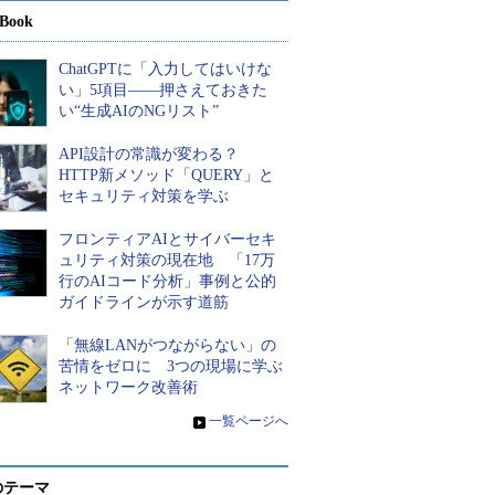
Book
ChatGPTに「入力してはいけな
い」5項目――押さえておきた
い“生成AIのNGリスト”
API設計の常識が変わる？
HTTP新メソッド「QUERY」と
セキュリティ対策を学ぶ
フロンティアAIとサイバーセキ
ュリティ対策の現在地 「17万
行のAIコード分析」事例と公的
ガイドラインが示す道筋
「無線LANがつながらない」の
苦情をゼロに 3つの現場に学ぶ
ネットワーク改善術
»
一覧ページへ
のテーマ