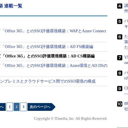
構築 連載一覧
講
グの入力項目に、「everyone」と入力し、［追加］
パ
eryone］を選択。［アクセス許可のレベル］を［読み
Office 365」とのSSO評価環境構築：WAPとAzure Connect
選択します
ws 管理ツール］－［インターネット インフォメーショ
て「Office 365」とのSSO評価環境構築：AD FS構築編
ジャー］を選択します
て「Office 365」とのSSO評価環境構築：AD CS構築編
V
fault Web Site］－［Default Web Site ホーム］－
「Office 365」とのSSO評価環境構築：Azure環境とAD DSの
択し、［操作］－［機能を開く］を選択します
パ
016によるオンプレミスとクラウドサービス間でのSSO環境の構成
C
―
8
へ
1
|
2
|
3
次のページへ
Copyright © ITmedia, Inc. All Rights Reserved.