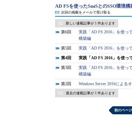
ー...］を選択します
AD FSを使ったSaaSとのSSO環境
次回の掲載をメールで受け取る
7：［ファイルの共有］ダイアロ
を選択します
新しい連載記事が 1 件あります
8：表示されたリストから［ev
6
実践「AD FS 2016」を使って「
取り］に変更し、［共有］を
構築編
9：［スタート］－［Windo
5
実践「AD FS 2016」を使っ
ン サービス （IIS） マネー
4
実践「AD FS 2016」を使っ
10：［adcs001］－［サイト］－［De
3
実践「AD FS 2016」を使って
［ディレクトリの参照］を選
構築編
2
Windows Server 2
過去の連載記事が 1 件あります
前のページ