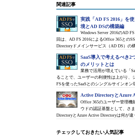
関連記事
実践「AD FS 2016」を使
境とAD DSの構築編
Windows Server 20
回は、AD FS 2016によるOffice 365と
Directoryドメインサービス（AD DS
SaaS導入で考えるべき2
のメリットとは
業務で活用が増えている「S
ることで、ユーザーの利便性は上がり、
FSを使ったSaaSとのシングルサインオ
図表22 ディレクトリの参照の選択
Active DirectoryとAzu
11：［ディレクトリの参照］
Office 365のユーザー管理機
ウドの認証基盤として、さまざ
DirectoryとAzure Active Director
チェックしておきたい人気記事