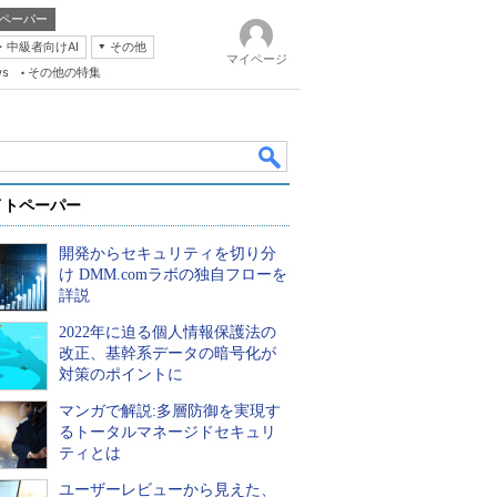
ペーパー
・中級者向けAI
その他
マイページ
ws
その他の特集
イトペーパー
開発からセキュリティを切り分
け DMM.comラボの独自フローを
詳説
2022年に迫る個人情報保護法の
k
改正、基幹系データの暗号化が
対策のポイントに
マンガで解説:多層防御を実現す
るトータルマネージドセキュリ
ティとは
ユーザーレビューから見えた、