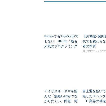
PythonでもTypeScriptで
【見城徹×藤田
もない、2025年「最も
代でも変わらな
人気のプログラミング
者の本質
言語」
PR(FINCHI on GOE
図表23 IIS のディレクトリの参照設定画面
アイリスオーヤマも悩
富士通を抜いて
12：［adcs001］－［サイト］－
んだ「無線LANがつな
進したITベン
レクトリの表示］を選択しま
がりにくい」問題 何
IT業界の就職