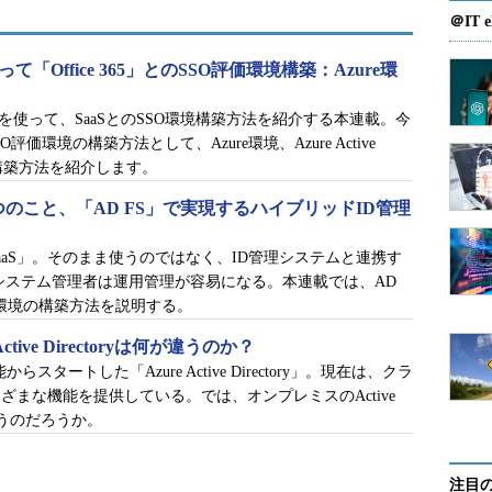
＠IT e
って「Office 365」とのSSO評価環境構築：Azure環
16のAD FSを使って、SaaSとのSSO環境構築方法を紹介する本連載。今
のSSO評価環境の構築方法として、Azure環境、Azure Active
）の構築方法を紹介します。
つのこと、「AD FS」で実現するハイブリッドID管理
aaS」。そのまま使うのではなく、ID管理システムと連携す
システム管理者は運用管理が容易になる。本連載では、AD
ン環境の構築方法を説明する。
re Active Directoryは何が違うのか？
－［操作］－［有効にする］を選択します
能からスタートした「Azure Active Directory」。現在は、クラ
まな機能を提供している。では、オンプレミスのActive
yは何が違うのだろうか。
注目