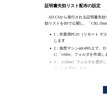
証明書失効リスト配布の設定
AD CSから発行される証明書失
効リストをIISで公開し、「CRL Distr
1：作業用PCの［リモート デス
します
2：仮想マシンadcs001上
に「crldist」フォルダを作成し
3：［crldist］フォルダ
ー...］を選択します
4：［ファイルの共有］ダイアログの
加］を選択します
5：表示されたリストから［cert
［読み取り/書き込み］に変更
6：［crldist］フォルダ