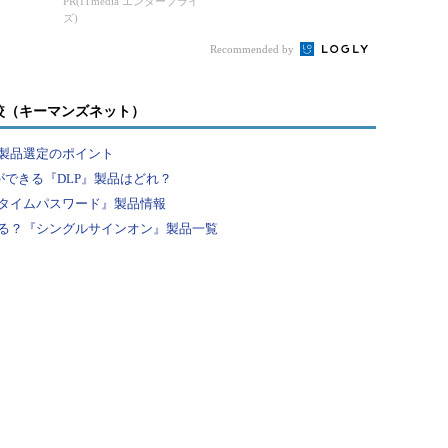
のセキュリティ移行」
PR(ITmedia エンタープライ
ズ)
Recommended by
較（キーマンズネット）
製品選定のポイント
ができる『DLP』製品はどれ？
タイムパスワード』製品情報
る？『シングルサインオン』製品一覧