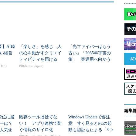
晋】AI時
「楽しさ」を感じ、人
「光ファイバーはもう
い経営
の心を動かすクリエイ
古い」「2035年宇宙の
ティビティを届ける
旅」 実運用へ向かう
データセンター新技術
THE)
PR(dentsu Japan)
編集
2位に躍
既存ツールは捨てな
Windows Updateで要注
［Default Web Site］を選び、［操作］－［仮想ディ
ダーは？
い！ アプリ連携で防
意 甘く見るとPCの起
す
人気企
ぐ情報のサイロ化
動も認証も止まる「3つ