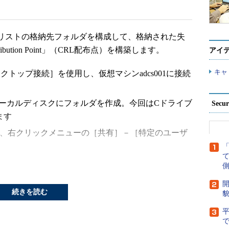
効リストの格納先フォルダを構成して、格納された失
ibution Point」（CRL配布点）を構築します。
アイ
キャ
クトップ接続］を使用し、仮想マシンadcs001に接続
で、ローカルディスクにフォルダを作成。今回はCドライブ
Secu
ます
を選択し、右クリックメニューの［共有］－［特定のユーザ
入力項目に、「cert publishers」と入力し、［追
側
開
 publishers］を選択。［アクセス許可のレベル］を
続きを読む
貌
し、［共有］を選択します
を選択し、右クリックメニューの［共有］－［特定のユーザ
で