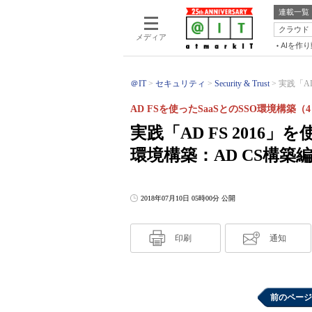
連載一覧
クラウド
メディア
AIを作
＠IT
セキュリティ
Security & Trust
実践「AD 
AD FSを使ったSaaSとのSSO環境構築（
実践「AD FS 2016」を
環境構築：AD CS構築
2018年07月10日 05時00分 公開
印刷
通知
前のページ