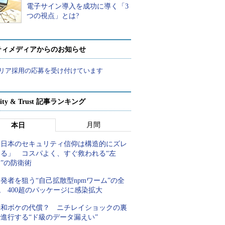
電子サイン導入を成功に導く「3
つの視点」とは?
ティメディアからのお知らせ
リア採用の応募を受け付けています
rity & Trust 記事ランキング
月間
本日
「日本のセキュリティ信仰は構造的にズレ
てる」 コスパよく、すぐ救われる“左
”の防衛術
発者を狙う“自己拡散型npmワーム”の全
 400超のパッケージに感染拡大
平和ボケの代償？ ニチレイショックの裏
進行する“ド級のデータ漏えい”