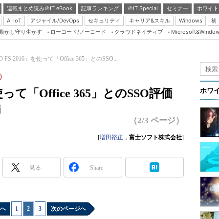
連載まとめ読み＠IT eBook
記事ランキング
＠IT Special
セミナー
ホワイト
AI IoT
アジャイル/DevOps
セキュリティ
キャリア&スキル
Windows
初
り動かし守り生かす
ローコード/ノーコード
クラウドネイティブ
Microsoft&Windo
Server & Storage
HTML5 + UX
FS 2016」を使って「Office 365」とのSSO...
Smart & Social
4）
Coding Edge
使って「Office 365」とのSSO評価
ホワ
Java Agile
編
Database Expert
（2/3 ページ）
Linux ＆ OSS
[
増田裕正
，
富士ソフト株式会社
]
Master of IP Networ
Security & Trust
見る
Share
Test & Tools
Insider.NET
へ
1
|
2
|
3
次のページへ
ブログ