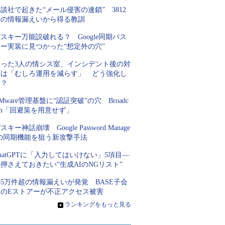
談社で起きた“メール侵害の連鎖” 3812
件の情報漏えいから得る教訓
スキー万能説破れる？ Google同期パス
キー実装に見つかった“想定外の穴”
たった3人の情シス室、インシデント後の対
策は「むしろ運用を減らす」 どう強化し
た？
Mware管理基盤に“認証突破”の穴 Broadc
om「回避策を用意せず」
スキー神話崩壊 Google Password Manage
rの同期機能を狙う新攻撃手法
hatGPTに「入力してはいけない」5項目―
押さえておきたい“生成AIのNGリスト”
85万件超の情報漏えいが発覚 BASE子会
社のEストアーが不正アクセス被害
»
ランキングをもっと見る