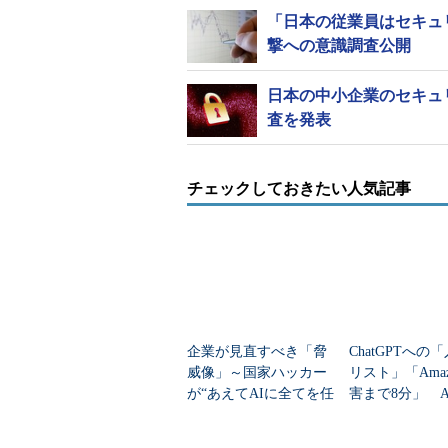
「日本の従業員はセキュ
撃への意識調査公開
日本の中小企業のセキュ
査を発表
チェックしておきたい人気記事
企業が見直すべき「脅
ChatGPTへの
威像」～国家ハッカー
リスト」「Amaz
が“あえてAIに全てを任
害まで8分」 A
せない”理由～
セキュリティの
提”が崩壊