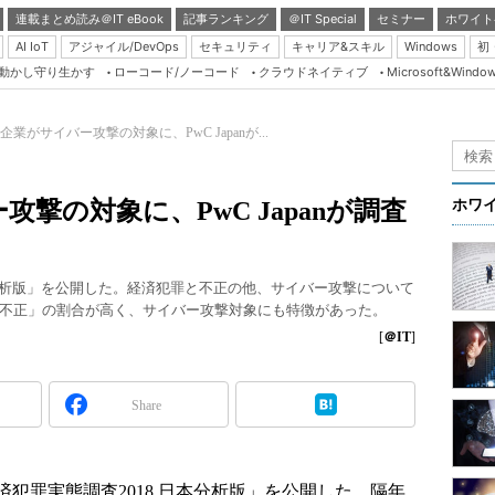
連載まとめ読み＠IT eBook
記事ランキング
＠IT Special
セミナー
ホワイト
AI IoT
アジャイル/DevOps
セキュリティ
キャリア&スキル
Windows
初
り動かし守り生かす
ローコード/ノーコード
クラウドネイティブ
Microsoft&Windo
Server & Storage
HTML5 + UX
業がサイバー攻撃の対象に、PwC Japanが...
Smart & Social
Coding Edge
撃の対象に、PwC Japanが調査
ホワ
Java Agile
Database Expert
8 日本分析版」を公開した。経済犯罪と不正の他、サイバー攻撃について
Linux ＆ OSS
不正」の割合が高く、サイバー攻撃対象にも特徴があった。
Master of IP Networ
[
＠IT
]
Security & Trust
Share
Test & Tools
Insider.NET
ブログ
、「経済犯罪実態調査2018 日本分析版」を公開した。隔年