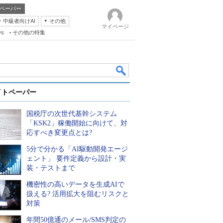
ペーパー
・中級者向けAI
その他
マイページ
ws
その他の特集
イトペーパー
国税庁の次世代基幹システム
「KSK2」稼働開始に向けて、対
応すべき変更点とは?
5分で分かる「AI駆動開発エージ
k
ェント」 要件定義から設計・実
装・テストまで
機密性の高いデータを生成AIで
扱える? 活用拡大を阻むリスクと
対策
年間50億通のメール/SMS判定の