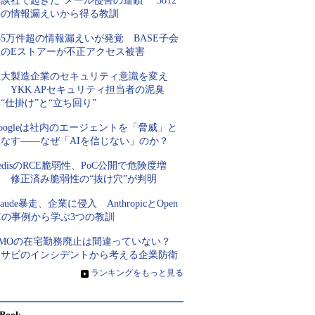
談社で起きた“メール侵害の連鎖” 3812
件の情報漏えいから得る教訓
85万件超の情報漏えいが発覚 BASE子会
社のEストアーが不正アクセス被害
巨大製造企業のセキュリティ意識を変え
 YKK APセキュリティ担当者の泥臭
“仕掛け”と“立ち回り”
oogleは社内のエージェントを「脅威」と
見なす――なぜ「AIを信じない」のか？
edisのRCE脆弱性、PoC公開で危険度増
す 修正済み脆弱性の“抜け穴”が判明
laude暴走、企業に侵入 AnthropicとOpen
Iの事例から学ぶ3つの教訓
GMOの在宅勤務廃止は間違っていない？
ワサビのインシデントから考える企業防衛
»
ランキングをもっと見る