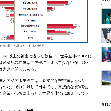
＠IT e
済犯罪実態調査2018 日本分析版）
万ドル以上の被害に遭った割合は、世界全体の18％に
では経済犯罪自体は世界平均と比べて少ないが、ひと
は大きい傾向にある。
体とアジア太平洋では、直接的な被害額より低い、
占めた。それに対して日本では、直接的な被害額よ
企業が46％に上った。世界全体では28％、アジア
注目