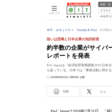
連載一覧
クラウド
メディア
AIを作
＠IT
セキュリティ
Security & Trust
約半数の企
狙いは恐喝と日本企業の知的財産
約半数の企業がサイバー攻
レポートを発表
PwC Japanは「経済犯罪実態調査201
も扱っている。日本では「事業活動に関する
2018年08月01日 12時30分 公開
印刷
見る
PwC Japanは2018年7月31日