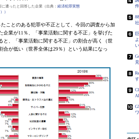
講
害に遭ったと回答した企業（出典：
経済犯罪実態
F））
8
たことのある犯罪や不正として、今回の調査から加
た企業が11％、「事業活動に関する不正」を挙げた
よ
べると、「事業活動に関する不正」の割合が高く（世
い
割合が低い（世界全体は29％）という結果になっ
G
R
C
A