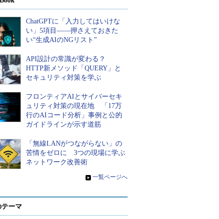
Book
ChatGPTに「入力してはいけな
い」5項目――押さえておきた
い“生成AIのNGリスト”
API設計の常識が変わる？
HTTP新メソッド「QUERY」と
セキュリティ対策を学ぶ
フロンティアAIとサイバーセキ
ュリティ対策の現在地 「17万
行のAIコード分析」事例と公的
ガイドラインが示す道筋
「無線LANがつながらない」の
苦情をゼロに 3つの現場に学ぶ
ネットワーク改善術
»
一覧ページへ
のテーマ