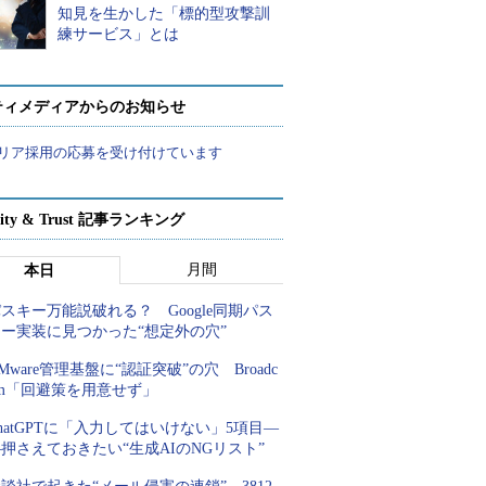
知見を生かした「標的型攻撃訓
練サービス」とは
ティメディアからのお知らせ
リア採用の応募を受け付けています
rity & Trust 記事ランキング
月間
本日
スキー万能説破れる？ Google同期パス
キー実装に見つかった“想定外の穴”
Mware管理基盤に“認証突破”の穴 Broadc
om「回避策を用意せず」
hatGPTに「入力してはいけない」5項目―
押さえておきたい“生成AIのNGリスト”