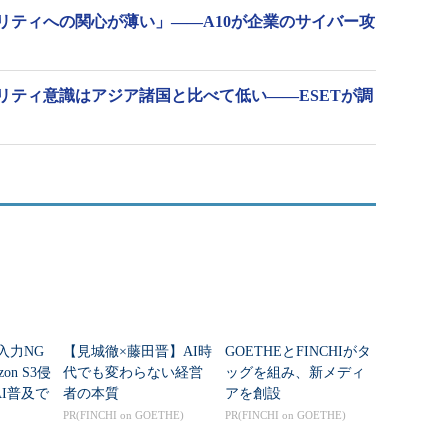
リティへの関心が薄い」――A10が企業のサイバー攻
リティ意識はアジア諸国と比べて低い――ESETが調
「入力NG
【見城徹×藤田晋】AI時
GOETHEとFINCHIがタ
on S3侵
代でも変わらない経営
ッグを組み、新メディ
I普及で
者の本質
アを創設
“前
PR(FINCHI on GOETHE)
PR(FINCHI on GOETHE)