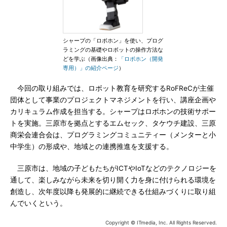
シャープの「ロボホン」を使い、プログ
ラミングの基礎やロボットの操作方法な
どを学ぶ（画像出典：
「ロボホン（開発
専用）」の紹介ページ
）
今回の取り組みでは、ロボット教育を研究するRoFReCが主催
団体として事業のプロジェクトマネジメントを行い、講座企画や
カリキュラム作成を担当する。シャープはロボホンの技術サポー
トを実施。三原市を拠点とするエムセック、タケウチ建設、三原
商栄会連合会は、プログラミングコミュニティー（メンターと小
中学生）の形成や、地域との連携推進を支援する。
三原市は、地域の子どもたちがICTやIoTなどのテクノロジーを
通して、楽しみながら未来を切り開く力を身に付けられる環境を
創造し、次年度以降も発展的に継続できる仕組みづくりに取り組
んでいくという。
Copyright © ITmedia, Inc. All Rights Reserved.