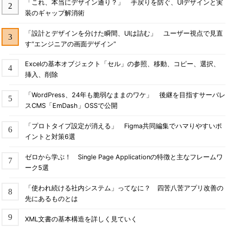
「これ、本当にデザイン通り？」 手戻りを防ぐ、UIデザインと実
装のギャップ解消術
「設計とデザインを分けた瞬間、UIは詰む」 ユーザー視点で見直
す“エンジニアの画面デザイン”
Excelの基本オブジェクト「セル」の参照、移動、コピー、選択、
挿入、削除
「WordPress、24年も脆弱なままのワケ」 後継を目指すサーバレ
スCMS「EmDash」OSSで公開
「プロトタイプ設定が消える」 Figma共同編集でハマりやすいポ
イントと対策6選
ゼロから学ぶ！ Single Page Applicationの特徴と主なフレームワ
ーク5選
「使われ続ける社内システム」ってなに？ 四苦八苦アプリ改善の
先にあるものとは
XML文書の基本構造を詳しく見ていく