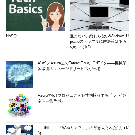
NoSQL
進まない、終わらないWindows U
pdateのトラブルに解決策はある
のか？ (1/2)
AWS／Azure上でTensorFlow、CNTKを――機械学
習環境のマネージドサービスが登場
AzureでIoTプロジェクトを共同検証する「IoTビジ
ネス共創ラボ」
「LINE」に「Webカメラ」、のぞき見られた1月 (1/
3)