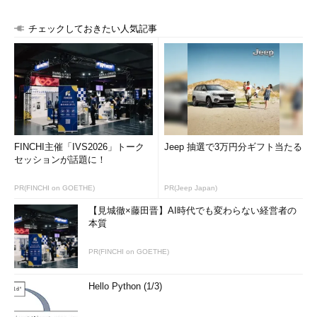
チェックしておきたい人気記事
FINCHI主催「IVS2026」トーク
Jeep 抽選で3万円分ギフト当たる
セッションが話題に！
PR(FINCHI on GOETHE)
PR(Jeep Japan)
【見城徹×藤田晋】AI時代でも変わらない経営者の
本質
PR(FINCHI on GOETHE)
Hello Python (1/3)