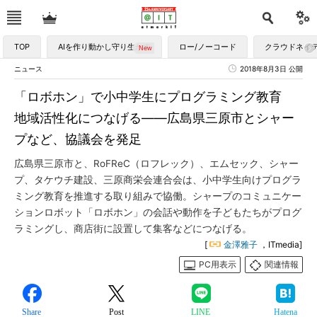
TOP
AIを作り動かし守り生かす
ロー/ノーコード
クラウドネイ
ニュース
2018年8月3日 公開
「ロボホン」で小中学生にプログラミング教育
地域活性化につなげる――広島県三原市とシャー
プなど、協議会を発足
広島県三原市と、RoFReC（ロフレック）、エムセック、シャー
プ、タケウチ建設、三原商栄会連合会は、小中学生向けプログラ
ミング教育を推進する取り組みで協働。シャープのコミュニケー
ションロボット「ロボホン」の会話や動作を子どもたちがプログ
ラミングし、商店街に設置して集客などにつなげる。
[
金澤雅子
，ITmedia]
PC用表示
関連情報
Share
Post
LINE
Hatena