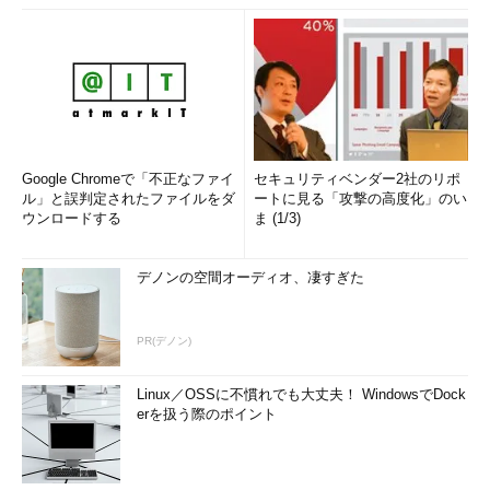
Google Chromeで「不正なファイ
セキュリティベンダー2社のリポ
ル」と誤判定されたファイルをダ
ートに見る「攻撃の高度化」のい
ウンロードする
ま (1/3)
デノンの空間オーディオ、凄すぎた
PR(デノン)
Linux／OSSに不慣れでも大丈夫！ WindowsでDock
erを扱う際のポイント