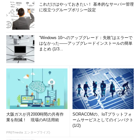
これだけはやっておきたい！ 基本的なサーバー管理
に役立つグループポリシー設定
“Windows 10へのアップグレード：失敗”はエラーで
はなかった――アップグレードインストールの簡単
まとめ (1/3...
大阪ガスが月2000時間の共有作
SORACOMの、IoTプラットフォ
業を削減！ 現場のAI活用術
ームサービスとしてのインパクト
(1/2)
PR(ITmedia エンタープライズ)