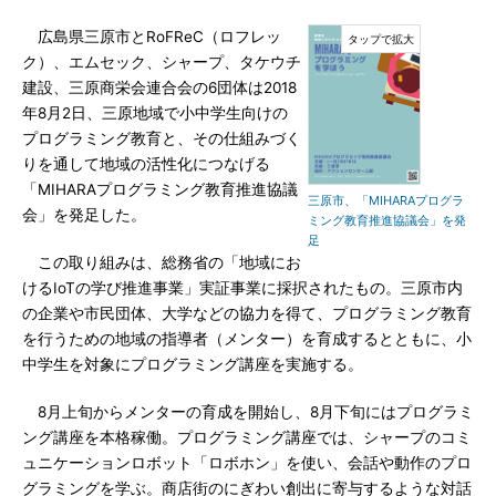
広島県三原市とRoFReC（ロフレッ
ク）、エムセック、シャープ、タケウチ
建設、三原商栄会連合会の6団体は2018
年8月2日、三原地域で小中学生向けの
プログラミング教育と、その仕組みづく
りを通して地域の活性化につなげる
「MIHARAプログラミング教育推進協議
三原市、「MIHARAプログラ
会」を発足した。
ミング教育推進協議会」を発
足
この取り組みは、総務省の「地域にお
けるIoTの学び推進事業」実証事業に採択されたもの。三原市内
の企業や市民団体、大学などの協力を得て、プログラミング教育
を行うための地域の指導者（メンター）を育成するとともに、小
中学生を対象にプログラミング講座を実施する。
8月上旬からメンターの育成を開始し、8月下旬にはプログラミ
ング講座を本格稼働。プログラミング講座では、シャープのコミ
ュニケーションロボット「ロボホン」を使い、会話や動作のプロ
グラミングを学ぶ。商店街のにぎわい創出に寄与するような対話