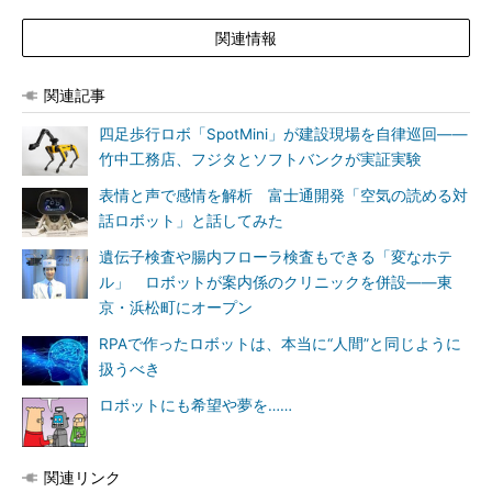
関連情報
関連記事
四足歩行ロボ「SpotMini」が建設現場を自律巡回――
竹中工務店、フジタとソフトバンクが実証実験
表情と声で感情を解析 富士通開発「空気の読める対
話ロボット」と話してみた
遺伝子検査や腸内フローラ検査もできる「変なホテ
ル」 ロボットが案内係のクリニックを併設――東
京・浜松町にオープン
RPAで作ったロボットは、本当に“人間”と同じように
扱うべき
ロボットにも希望や夢を……
関連リンク